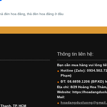
h
ar
 thả đèn hoa đăng
,
thả đèn hoa đăng ở đâu
e
Thông tin liên hệ:
Bạn cần mua hàng vui lòng liê
Hotline (Zalo): 0934.502.7
Phạm)
ĐT: 08.6859.1206 (BP.KD) 
Địa chỉ: 8/29 Hoàng Hoa Thám
Website: https://hoadangduc
Mail:
hoadangducluong@gmail
h Thạnh, TP. HCM