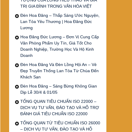
TƯỢNG CỦA LÒNG HIẾU THẢO VÀ GIÁ
TRỊ GIA ĐÌNH TRONG VĂN HÓA VIỆT
Đèn Hoa Đăng – Thắp Sáng Ước Nguyện,
Lan Tỏa Yêu Thương | Hoa Đăng Đức
Lương
Hoa Đăng Đức Lương – Đơn Vị Cung Cấp
Văn Phòng Phẩm Uy Tín, Giá Tốt Cho
Doanh Nghiệp, Trường Học Và Hộ Kinh
Doanh
Đèn Hoa Đăng Và Đèn Lồng Hội An – Vẻ
Đẹp Truyền Thống Lan Tỏa Từ Chùa Đến
Khách Sạn
Đèn Hoa Đăng – Sáng Bừng Không Gian
Dịp Lễ 30/4 & 01/05
TỔNG QUAN TIÊU CHUẨN ISO 22000 –
DỊCH VỤ TƯ VẤN, ĐÀO TẠO VÀ HỖ TRỢ
ĐÁNH GIÁ TIÊU CHUẨN ISO 22000
TỔNG QUAN TỪ TIÊU CHUẨN ISO 26000
– DỊCH VỤ TƯ VẤN, ĐÀO TẠO VÀ HỖ