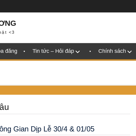
ƯƠNG
hật <3
oa đăng
Tin tức – Hỏi đáp
Chính sách
đâu
ng Gian Dịp Lễ 30/4 & 01/05