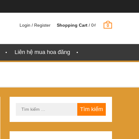
Login / Register
Shopping Cart
/
0
₫
0
Liên hệ mua hoa đăng
Tìm
kiếm
cho: