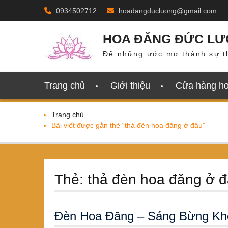
Skip
0934502712
hoadangducluong@gmail.com
to
content
HOA ĐĂNG ĐỨC L
Để những ước mơ thành sự t
Trang chủ
Giới thiệu
Cửa hàng h
Trang chủ
Bài viết được gắn thẻ “thả đèn hoa đăng ở đâu”
Thẻ:
thả đèn hoa đăng ở 
Đèn Hoa Đăng – Sáng Bừng Khô