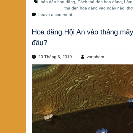
c
tt
er
bán đèn hoa đăng
,
Cách thả đèn hoa đăng
,
Làm 
e
er
e
thả đèn hoa đăng vào ngày nào
,
thơ
Leave a comment
b
st
o
Hoa đăng Hội An vào tháng mấy
o
đâu?
k
20 Tháng 6, 2019
vanpham