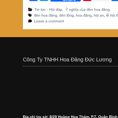
a
wi
nt
Tin tức - Hỏi đáp
,
Ý nghĩa của đèn hoa đăng
c
tt
er
đèn hoa đăng
,
đèn lồng
,
hoa đăng
,
hội an
,
lễ hội
e
er
e
Leave a comment
b
st
o
o
k
Công Ty TNHH Hoa Đăng Đức Lương
Địa chỉ trụ sở: 8/29 Hoàng Hoa Thám, P.7, Quận Bìn