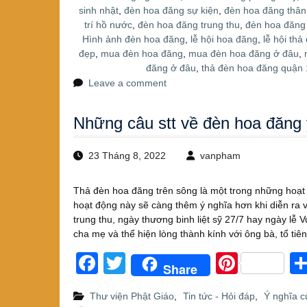
o
sinh nhật
,
đèn hoa đăng sự kiện
,
đèn hoa đăng thân
k
trí hồ nước
,
đèn hoa đăng trung thu
,
đèn hoa đăng 
Hình ảnh đèn hoa đăng
,
lễ hội hoa đăng
,
lễ hội th
đẹp
,
mua đèn hoa đăng
,
mua đèn hoa đăng ở đâu
,
đăng ở đâu
,
thả đèn hoa đăng quận 
Leave a comment
Những câu stt về đèn hoa đăng 
23 Tháng 8, 2022
vanpham
Thả đèn hoa đăng trên sông là một trong những hoạt đ
hoạt động này sẽ càng thêm ý nghĩa hơn khi diễn ra 
trung thu, ngày thương binh liệt sỹ 27/7 hay ngày lễ 
cha mẹ và thể hiện lòng thành kính với ông bà, tổ tiên
F
T
Pi
Share
a
wi
nt
Thư viện Phật Giáo
,
Tin tức - Hỏi đáp
,
Ý nghĩa c