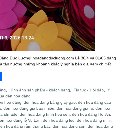
 Đăng Đức Lương! hoadangducluong.com Lễ 30/4 và 01/05 đang
 và tận hưởng những khoảnh khắc ý nghĩa bên gia
Xem chi tiết
S
h
ăng
,
Hình ảnh sản phẩm - khách hàng
,
Tin tức - Hỏi đáp
,
Ý
ar
của đèn hoa đăng
e
èn hoa đăng
,
đèn hoa đăng bằng giấy gạo
,
đèn hoa đăng cầu
p
,
đèn hoa đăng giá bao nhiêu
,
đèn hoa đăng giá rẻ
,
đèn hoa
handmade
,
đèn hoa đăng hình hoa sen
,
đèn hoa đăng Hội An
,
èn hoa đăng lễ Vu Lan
,
đèn hoa đăng led
,
đèn hoa đăng mini
,
đèn hoa đăng rằm tháng bảy
,
đèn hoa đăng sen
,
đèn hoa đăng