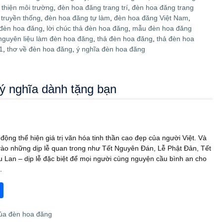
 thiện môi trường
,
đèn hoa đăng trang trí
,
đèn hoa đăng trang
truyền thống
,
đèn hoa đăng tự làm
,
đèn hoa đăng Việt Nam
,
ả đèn hoa đăng
,
lời chúc thả đèn hoa đăng
,
mẫu đèn hoa đăng
nguyên liệu làm đèn hoa đăng
,
thả đèn hoa đăng
,
thả đèn hoa
1
,
thơ về đèn hoa đăng
,
ý nghĩa đèn hoa đăng
ý nghĩa dành tặng bạn
ộng thể hiện giá trị văn hóa tinh thần cao đẹp của người Việt. Và
vào những dịp lễ quan trong như Tết Nguyên Đán, Lễ Phật Đản, Tết
Vu Lan – dịp lễ đặc biệt để mọi người cùng nguyện cầu bình an cho
.
S
h
ủa đèn hoa đăng