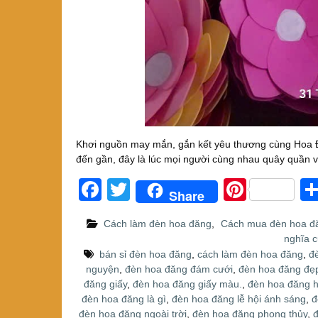
Khơi nguồn may mắn, gắn kết yêu thương cùng Hoa
đến gần, đây là lúc mọi người cùng nhau quây quần
F
T
Pi
Share
a
wi
nt
Cách làm đèn hoa đăng
,
Cách mua đèn hoa đ
c
tt
er
nghĩa 
e
er
e
bán sỉ đèn hoa đăng
,
cách làm đèn hoa đăng
,
đ
nguyện
,
đèn hoa đăng đám cưới
,
đèn hoa đăng đẹ
b
st
đăng giấy
,
đèn hoa đăng giấy màu.
,
đèn hoa đăng 
o
đèn hoa đăng là gì
,
đèn hoa đăng lễ hội ánh sáng
,
đ
đèn hoa đăng ngoài trời
,
đèn hoa đăng phong thủy
,