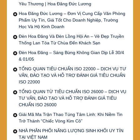
Yêu Thương | Hoa Đăng Đức Lương
Hoa Đăng Đức Lương – Đơn Vị Cung Cấp Văn Phòng
Phẩm Uy Tín, Giá Tốt Cho Doanh Nghiệp, Trường
Học Và Hộ Kinh Doanh
Đèn Hoa Đăng Và Đèn Lồng Hội An – Vẻ Đẹp Truyền
Thống Lan Tỏa Từ Chùa Đến Khách Sạn
Đèn Hoa Đăng – Sáng Bừng Không Gian Dịp Lễ 30/4
& 01/05
TỔNG QUAN TIÊU CHUẨN ISO 22000 – DỊCH VỤ TƯ
VẤN, ĐÀO TẠO VÀ HỖ TRỢ ĐÁNH GIÁ TIÊU CHUẨN
ISO 22000
TỔNG QUAN TỪ TIÊU CHUẨN ISO 26000 – DỊCH VỤ
TƯ VẤN, ĐÀO TẠO VÀ HỖ TRỢ ĐÁNH GIÁ TIÊU
CHUẨN ISO 26000
Giải Mã Ma Trận Thao Túng Tâm Linh: Khi Niềm Tin
Trở Thành “Chiếc Vòng Kim Cô”
NHÀ PHÂN PHỐI NĂNG LƯỢNG SINH KHỐI UY TÍN
TẠI VIỆT NAM