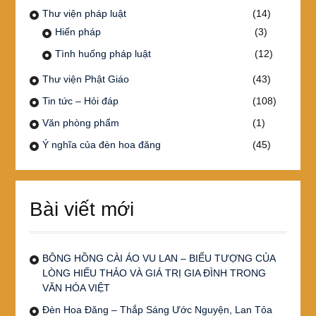
Thư viện pháp luật
(14)
Hiến pháp
(3)
Tình huống pháp luật
(12)
Thư viện Phật Giáo
(43)
Tin tức – Hỏi đáp
(108)
Văn phòng phẩm
(1)
Ý nghĩa của đèn hoa đăng
(45)
Bài viết mới
BÔNG HỒNG CÀI ÁO VU LAN – BIỂU TƯỢNG CỦA
LÒNG HIẾU THẢO VÀ GIÁ TRỊ GIA ĐÌNH TRONG
VĂN HÓA VIỆT
Đèn Hoa Đăng – Thắp Sáng Ước Nguyện, Lan Tỏa