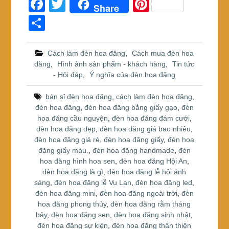
F
T
Pi
Share
a
wi
nt
S
c
tt
er
h
e
er
e
ar
Cách làm đèn hoa đăng
,
Cách mua đèn hoa
đăng
,
Hình ảnh sản phẩm - khách hàng
,
Tin tức
b
st
e
- Hỏi đáp
,
Ý nghĩa của đèn hoa đăng
o
bán sỉ đèn hoa đăng
,
cách làm đèn hoa đăng
,
o
đèn hoa đăng
,
đèn hoa đăng bằng giấy gạo
,
đèn
k
hoa đăng cầu nguyện
,
đèn hoa đăng đám cưới
,
đèn hoa đăng đẹp
,
đèn hoa đăng giá bao nhiêu
,
đèn hoa đăng giá rẻ
,
đèn hoa đăng giấy
,
đèn hoa
đăng giấy màu.
,
đèn hoa đăng handmade
,
đèn
hoa đăng hình hoa sen
,
đèn hoa đăng Hội An
,
đèn hoa đăng là gì
,
đèn hoa đăng lễ hội ánh
sáng
,
đèn hoa đăng lễ Vu Lan
,
đèn hoa đăng led
,
đèn hoa đăng mini
,
đèn hoa đăng ngoài trời
,
đèn
hoa đăng phong thủy
,
đèn hoa đăng rằm tháng
bảy
,
đèn hoa đăng sen
,
đèn hoa đăng sinh nhật
,
đèn hoa đăng sự kiện
,
đèn hoa đăng thân thiện