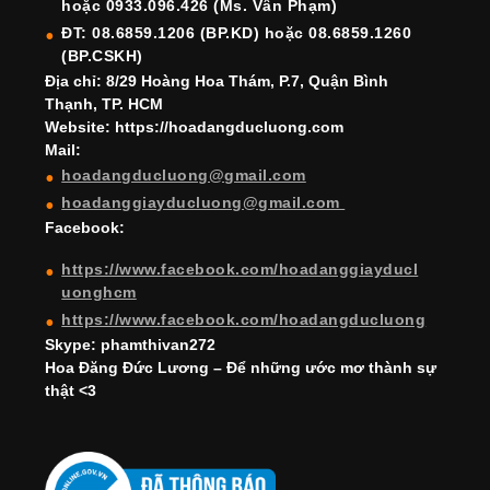
hoặc 0933.096.426 (Ms. Vân Phạm)
o
e
e
ĐT: 08.6859.1206 (BP.KD) hoặc 08.6859.1260
k
C
(BP.CSKH)
h
Địa chỉ: 8/29 Hoàng Hoa Thám, P.7, Quận Bình
Thạnh, TP. HCM
a
Website: https://hoadangducluong.com
Mail:
n
hoadangducluong@gmail.com
n
hoadanggiayducluong@gmail.com
el
Facebook:
https://www.facebook.com/hoadanggiayducl
uonghcm
https://www.facebook.com/hoadangducluong
Skype: phamthivan272
Hoa Đăng Đức Lương – Để những ước mơ thành sự
thật <3