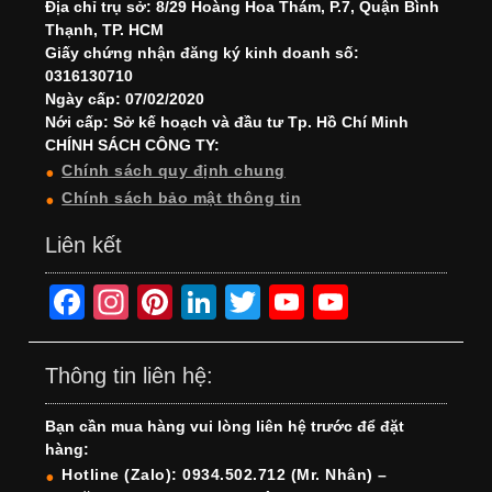
Địa chỉ trụ sở: 8/29 Hoàng Hoa Thám, P.7, Quận Bình
Thạnh, TP. HCM
Giấy chứng nhận đăng ký kinh doanh số:
0316130710
Ngày cấp: 07/02/2020
Nới cấp: Sở kế hoạch và đầu tư Tp. Hồ Chí Minh
CHÍNH SÁCH CÔNG TY:
Chính sách quy định chung
Chính sách bảo mật thông tin
Liên kết
F
In
Pi
Li
T
Y
Y
a
st
nt
n
wi
o
o
c
a
er
k
tt
u
u
Thông tin liên hệ:
e
gr
e
e
er
T
T
Bạn cần mua hàng vui lòng liên hệ trước để đặt
b
a
st
dI
u
u
hàng:
o
m
n
b
b
Hotline (Zalo): 0934.502.712 (Mr. Nhân) –