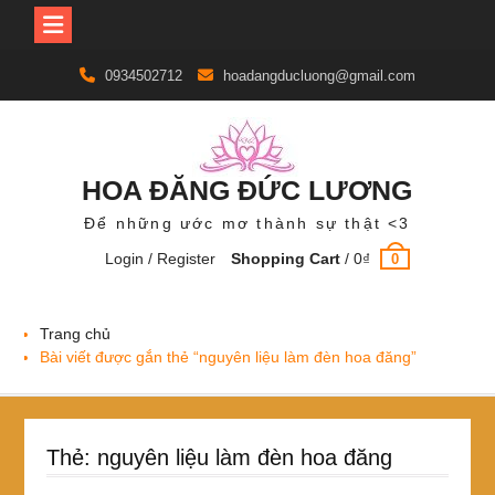
Skip
0934502712
hoadangducluong@gmail.com
to
content
HOA ĐĂNG ĐỨC LƯƠNG
Để những ước mơ thành sự thật <3
Login / Register
Shopping Cart
/
0
₫
0
Trang chủ
Bài viết được gắn thẻ “nguyên liệu làm đèn hoa đăng”
Thẻ:
nguyên liệu làm đèn hoa đăng