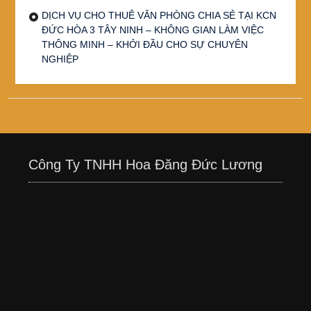
DỊCH VỤ CHO THUÊ VĂN PHÒNG CHIA SẺ TẠI KCN
ĐỨC HÒA 3 TÂY NINH – KHÔNG GIAN LÀM VIỆC
THÔNG MINH – KHỞI ĐẦU CHO SỰ CHUYÊN
NGHIỆP
Công Ty TNHH Hoa Đăng Đức Lương