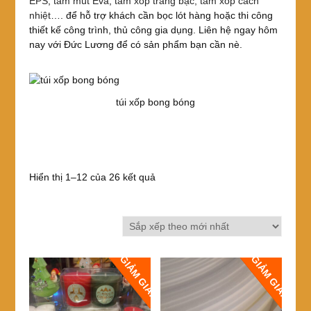
EPS
,
tấm mút Eva
,
tấm xốp tráng bạc,
tấm xốp cách
nhiệt
…. để hỗ trợ khách cần bọc lót hàng hoặc thi công
thiết kế công trình, thủ công gia dụng. Liên hệ ngay hôm
nay với Đức Lương để có sản phẩm bạn cần nè.
túi xốp bong bóng
Đã
Hiển thị 1–12 của 26 kết quả
sắp
xếp
theo
mới
nhất
GIẢM GIÁ!
GIẢM GIÁ!