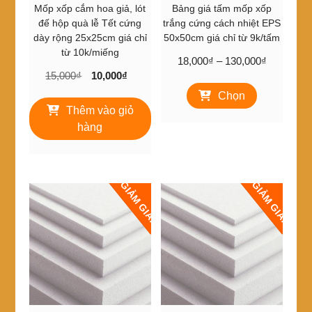
trên
Mốp xốp cắm hoa giả, lót
Bảng giá tấm mốp xốp
trang
đế hộp quà lễ Tết cứng
trắng cứng cách nhiệt EPS
sản
dày rộng 25x25cm giá chỉ
50x50cm giá chỉ từ 9k/tấm
phẩm
từ 10k/miếng
Khoảng
18,000
₫
–
130,000
₫
Giá
Giá
15,000
₫
10,000
₫
giá:
Sản
gốc
hiện
từ
Chọn
phẩm
là:
tại
18,000₫
Thêm vào giỏ
này
15,000₫.
là:
đến
có
hàng
10,000₫.
130,000₫
nhiều
biến
thể.
Các
GIẢM GIÁ!
GIẢM GIÁ!
tùy
chọn
có
thể
được
chọn
trên
trang