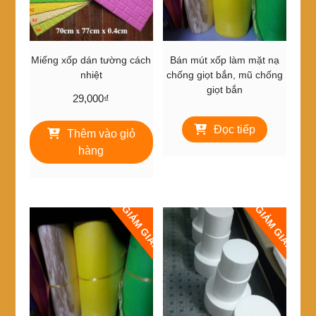
thể
thể
được
được
chọn
chọn
trên
trên
Miếng xốp dán tường cách
Bán mút xốp làm mặt nạ
trang
trang
nhiệt
chống giọt bắn, mũ chống
sản
sản
giọt bắn
29,000
₫
phẩm
phẩm
Đọc tiếp
Thêm vào giỏ
hàng
GIẢM GIÁ!
GIẢM GIÁ!