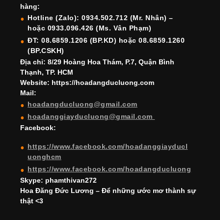
b
a
st
dI
u
u
hàng:
o
m
n
b
b
Hotline (Zalo): 0934.502.712 (Mr. Nhân) –
hoặc 0933.096.426 (Ms. Vân Phạm)
o
e
e
ĐT: 08.6859.1206 (BP.KD) hoặc 08.6859.1260
k
C
(BP.CSKH)
h
Địa chỉ: 8/29 Hoàng Hoa Thám, P.7, Quận Bình
Thạnh, TP. HCM
a
Website: https://hoadangducluong.com
Mail:
n
hoadangducluong@gmail.com
n
hoadanggiayducluong@gmail.com
el
Facebook:
https://www.facebook.com/hoadanggiayducl
uonghcm
https://www.facebook.com/hoadangducluong
Skype: phamthivan272
Hoa Đăng Đức Lương – Để những ước mơ thành sự
thật <3