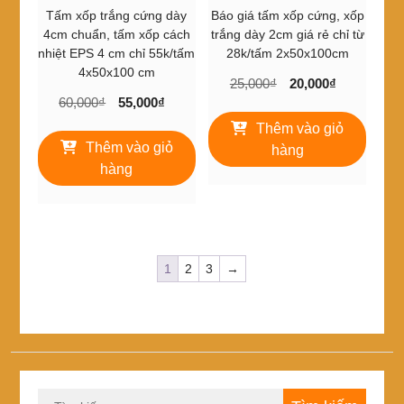
sản
Tấm xốp trắng cứng dày
Báo giá tấm xốp cứng, xốp
phẩm
4cm chuẩn, tấm xốp cách
trắng dày 2cm giá rẻ chỉ từ
nhiệt EPS 4 cm chỉ 55k/tấm
28k/tấm 2x50x100cm
4x50x100 cm
Giá
Giá
25,000
₫
20,000
₫
Giá
Giá
60,000
₫
55,000
₫
gốc
hiện
gốc
hiện
là:
tại
Thêm vào giỏ
là:
tại
25,000₫.
là:
Thêm vào giỏ
hàng
60,000₫.
là:
20,000₫.
hàng
55,000₫.
1
2
3
→
Tìm