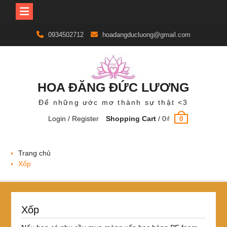
Skip
0934502712
hoadangducluong@gmail.com
to
content
HOA ĐĂNG ĐỨC LƯƠNG
Để những ước mơ thành sự thật <3
Login / Register
Shopping Cart
/
0
₫
0
Trang chủ
Xốp
Xốp