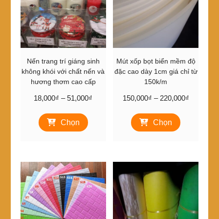
Nến trang trí giáng sinh
Mút xốp bọt biển mềm độ
không khói với chất nến và
đặc cao dày 1cm giá chỉ từ
hương thơm cao cấp
150k/m
Khoảng
Khoảng
18,000
₫
–
51,000
₫
150,000
₫
–
220,000
₫
giá:
giá:
Sản
Sản
từ
từ
Chọn
Chọn
phẩm
phẩm
18,000₫
150,000₫
này
này
đến
đến
có
có
51,000₫
220,000₫
nhiều
nhiều
biến
biến
thể.
thể.
Các
Các
tùy
tùy
chọn
chọn
có
có