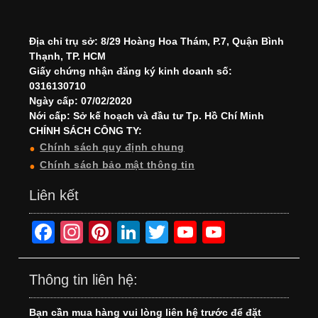
Địa chỉ trụ sở: 8/29 Hoàng Hoa Thám, P.7, Quận Bình
Thạnh, TP. HCM
Giấy chứng nhận đăng ký kinh doanh số:
0316130710
Ngày cấp: 07/02/2020
Nới cấp: Sở kế hoạch và đầu tư Tp. Hồ Chí Minh
CHÍNH SÁCH CÔNG TY:
Chính sách quy định chung
Chính sách bảo mật thông tin
Liên kết
F
In
Pi
Li
T
Y
Y
a
st
nt
n
wi
o
o
c
a
er
k
tt
u
u
Thông tin liên hệ:
e
gr
e
e
er
T
T
Bạn cần mua hàng vui lòng liên hệ trước để đặt