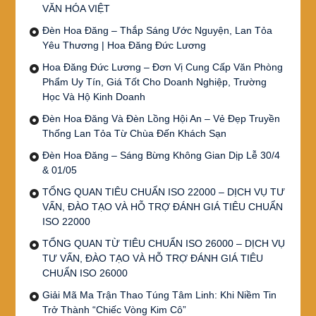
VĂN HÓA VIỆT
Đèn Hoa Đăng – Thắp Sáng Ước Nguyện, Lan Tỏa
Yêu Thương | Hoa Đăng Đức Lương
Hoa Đăng Đức Lương – Đơn Vị Cung Cấp Văn Phòng
Phẩm Uy Tín, Giá Tốt Cho Doanh Nghiệp, Trường
Học Và Hộ Kinh Doanh
Đèn Hoa Đăng Và Đèn Lồng Hội An – Vẻ Đẹp Truyền
Thống Lan Tỏa Từ Chùa Đến Khách Sạn
Đèn Hoa Đăng – Sáng Bừng Không Gian Dịp Lễ 30/4
& 01/05
TỔNG QUAN TIÊU CHUẨN ISO 22000 – DỊCH VỤ TƯ
VẤN, ĐÀO TẠO VÀ HỖ TRỢ ĐÁNH GIÁ TIÊU CHUẨN
ISO 22000
TỔNG QUAN TỪ TIÊU CHUẨN ISO 26000 – DỊCH VỤ
TƯ VẤN, ĐÀO TẠO VÀ HỖ TRỢ ĐÁNH GIÁ TIÊU
CHUẨN ISO 26000
Giải Mã Ma Trận Thao Túng Tâm Linh: Khi Niềm Tin
Trở Thành “Chiếc Vòng Kim Cô”