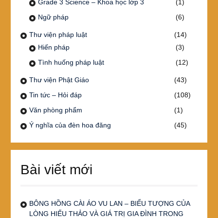
Grade 3 Science – Khoa học lớp 3
(1)
Ngữ pháp
(6)
Thư viện pháp luật
(14)
Hiến pháp
(3)
Tình huống pháp luật
(12)
Thư viện Phật Giáo
(43)
Tin tức – Hỏi đáp
(108)
Văn phòng phẩm
(1)
Ý nghĩa của đèn hoa đăng
(45)
Bài viết mới
BÔNG HỒNG CÀI ÁO VU LAN – BIỂU TƯỢNG CỦA
LÒNG HIẾU THẢO VÀ GIÁ TRỊ GIA ĐÌNH TRONG