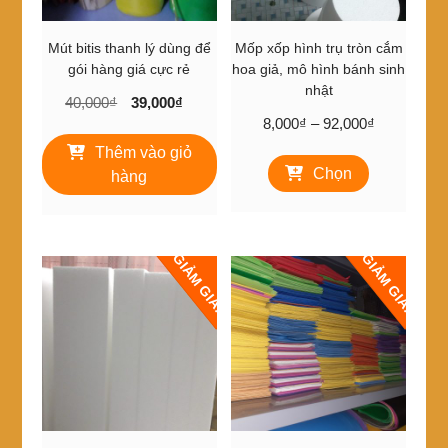
Mút bitis thanh lý dùng để
Mốp xốp hình trụ tròn cắm
gói hàng giá cực rẻ
hoa giả, mô hình bánh sinh
nhật
Giá
Giá
40,000
₫
39,000
₫
Khoảng
gốc
hiện
8,000
₫
–
92,000
₫
giá:
là:
tại
Thêm vào giỏ
Sản
từ
40,000₫.
là:
Chọn
phẩm
hàng
8,000₫
39,000₫.
này
đến
có
92,000₫
nhiều
biến
GIẢM GIÁ!
GIẢM GIÁ!
thể.
Các
tùy
chọn
có
thể
được
chọn
trên