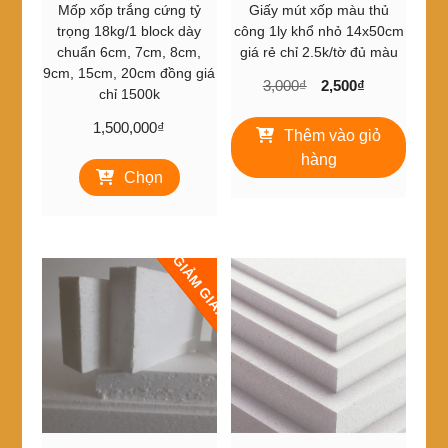
Mốp xốp trắng cứng tỷ
Giấy mút xốp màu thủ
trang
trọng 18kg/1 block dày
công 1ly khổ nhỏ 14x50cm
sản
chuẩn 6cm, 7cm, 8cm,
giá rẻ chỉ 2.5k/tờ đủ màu
phẩm
9cm, 15cm, 20cm đồng giá
Giá
Giá
3,000
₫
2,500
₫
chỉ 1500k
gốc
hiện
1,500,000
₫
là:
tại
Thêm vào giỏ
3,000₫.
là:
Sản
hàng
2,500₫.
Chọn
phẩm
này
có
nhiều
GIẢM GIÁ!
biến
thể.
Các
tùy
chọn
có
thể
được
chọn