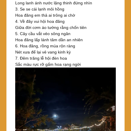
Long lanh ánh nước lặng thinh đứng nhìn
3. Se se cái lạnh môi hồng
Hoa đăng em thả ai trông ai chờ
4. Về đây vui hội hoa đăng
Giữa đời cơm áo tưởng rằng chốn tiên
5. Cây cầu vắt vẻo sông ngân
Hoa đăng lấp lánh tâm dần an nhiên
6. Hoa đăng, rồng múa rộn ràng
Nét xưa để lại vẻ vang kinh kỳ
7. Đêm trăng lễ hội đèn hoa
Sắc màu rực rỡ gấm hoa rạng ngời