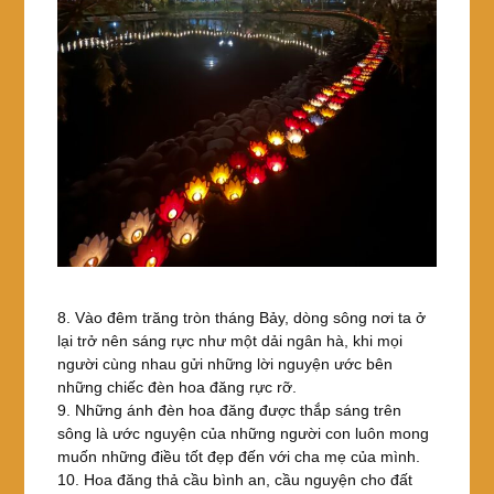
8. Vào đêm trăng tròn tháng Bảy, dòng sông nơi ta ở
lại trở nên sáng rực như một dải ngân hà, khi mọi
người cùng nhau gửi những lời nguyện ước bên
những chiếc đèn hoa đăng rực rỡ.
9. Những ánh đèn hoa đăng được thắp sáng trên
sông là ước nguyện của những người con luôn mong
muốn những điều tốt đẹp đến với cha mẹ của mình.
10. Hoa đăng thả cầu bình an, cầu nguyện cho đất