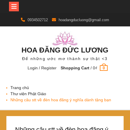
Skip
0934502712
hoadangducluong@gmail.com
to
content
HOA ĐĂNG ĐỨC LƯƠNG
Để những ước mơ thành sự thật <3
Login / Register
Shopping Cart
/
0
₫
0
Trang chủ
Thư viện Phật Giáo
Những câu stt về đèn hoa đăng ý nghĩa dành tặng bạn
Những câu stt về đèn hoa đăng ý