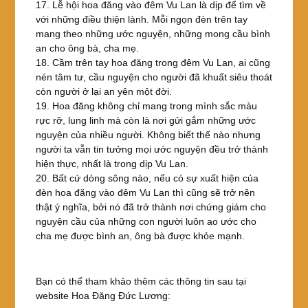
17. Lễ hội hoa đăng vào đêm Vu Lan là dịp để tìm về
với những điều thiện lành. Mỗi ngọn đèn trên tay
mang theo những ước nguyện, những mong cầu bình
an cho ông bà, cha mẹ.
18. Cầm trên tay hoa đăng trong đêm Vu Lan, ai cũng
nén tâm tư, cầu nguyện cho người đã khuất siêu thoát
còn người ở lại an yên một đời.
19. Hoa đăng không chỉ mang trong mình sắc màu
rực rỡ, lung linh mà còn là nơi gửi gắm những ước
nguyện của nhiều người. Không biết thế nào nhưng
người ta vẫn tin tưởng mọi ước nguyện đều trở thành
hiện thực, nhất là trong dịp Vu Lan.
20. Bất cứ dòng sông nào, nếu có sự xuất hiện của
đèn hoa đăng vào đêm Vu Lan thì cũng sẽ trở nên
thật ý nghĩa, bởi nó đã trở thành nơi chứng giám cho
nguyện cầu của những con người luôn ao ước cho
cha mẹ được bình an, ông bà được khỏe mạnh.
Bạn có thể tham khảo thêm các thông tin sau tại
website Hoa Đăng Đức Lương: