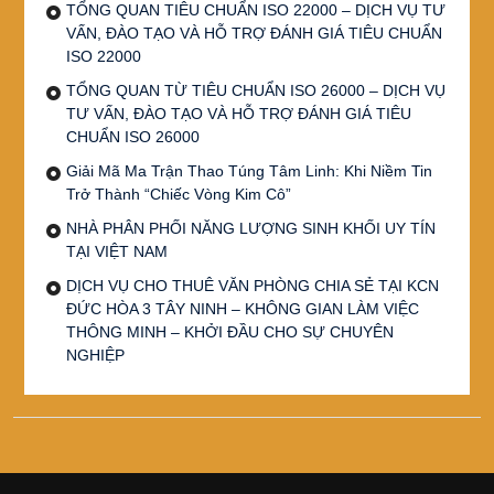
TỔNG QUAN TIÊU CHUẨN ISO 22000 – DỊCH VỤ TƯ
VẤN, ĐÀO TẠO VÀ HỖ TRỢ ĐÁNH GIÁ TIÊU CHUẨN
ISO 22000
TỔNG QUAN TỪ TIÊU CHUẨN ISO 26000 – DỊCH VỤ
TƯ VẤN, ĐÀO TẠO VÀ HỖ TRỢ ĐÁNH GIÁ TIÊU
CHUẨN ISO 26000
Giải Mã Ma Trận Thao Túng Tâm Linh: Khi Niềm Tin
Trở Thành “Chiếc Vòng Kim Cô”
NHÀ PHÂN PHỐI NĂNG LƯỢNG SINH KHỐI UY TÍN
TẠI VIỆT NAM
DỊCH VỤ CHO THUÊ VĂN PHÒNG CHIA SẺ TẠI KCN
ĐỨC HÒA 3 TÂY NINH – KHÔNG GIAN LÀM VIỆC
THÔNG MINH – KHỞI ĐẦU CHO SỰ CHUYÊN
NGHIỆP