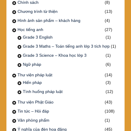
Chính sách
(8)
Chương trình từ thiện
(13)
Hình ảnh sản phẩm – khách hàng
(4)
Học tiếng anh
(27)
Grade 3 English
(1)
Grade 3 Maths – Toán tiếng anh lớp 3 tích hợp
(1)
Grade 3 Science – Khoa học lớp 3
(1)
Ngữ pháp
(6)
Thư viện pháp luật
(14)
Hiến pháp
(3)
Tình huống pháp luật
(12)
Thư viện Phật Giáo
(43)
Tin tức – Hỏi đáp
(108)
Văn phòng phẩm
(1)
Ý nghĩa của đèn hoa đăng
(45)