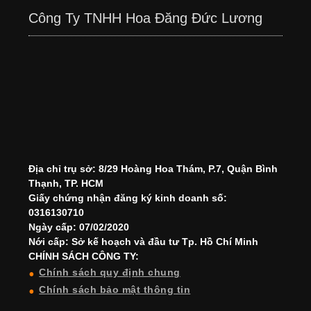
Công Ty TNHH Hoa Đăng Đức Lương
Địa chỉ trụ sở: 8/29 Hoàng Hoa Thám, P.7, Quận Bình
Thạnh, TP. HCM
Giấy chứng nhận đăng ký kinh doanh số:
0316130710
Ngày cấp: 07/02/2020
Nới cấp: Sở kế hoạch và đầu tư Tp. Hồ Chí Minh
CHÍNH SÁCH CÔNG TY:
Chính sách quy định chung
Chính sách bảo mật thông tin