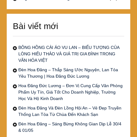
Bài viết mới
BÔNG HỒNG CÀI ÁO VU LAN – BIỂU TƯỢNG CỦA
LÒNG HIẾU THẢO VÀ GIÁ TRỊ GIA ĐÌNH TRONG
VĂN HÓA VIỆT
Đèn Hoa Đăng – Thắp Sáng Ước Nguyện, Lan Tỏa
Yêu Thương | Hoa Đăng Đức Lương
Hoa Đăng Đức Lương – Đơn Vị Cung Cấp Văn Phòng
Phẩm Uy Tín, Giá Tốt Cho Doanh Nghiệp, Trường
Học Và Hộ Kinh Doanh
Đèn Hoa Đăng Và Đèn Lồng Hội An – Vẻ Đẹp Truyền
Thống Lan Tỏa Từ Chùa Đến Khách Sạn
Đèn Hoa Đăng – Sáng Bừng Không Gian Dịp Lễ 30/4
& 01/05