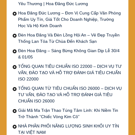
Yêu Thương | Hoa Đăng Đức Lương
Hoa Đăng Đức Lương – Đơn Vị Cung Cấp Văn Phòng
Phẩm Uy Tín, Giá Tốt Cho Doanh Nghiệp, Trường
Học Và Hộ Kinh Doanh
Đèn Hoa Đăng Và Đèn Lồng Hội An – Vẻ Đẹp Truyền
Thống Lan Tỏa Từ Chùa Đến Khách Sạn
Đèn Hoa Đăng – Sáng Bừng Không Gian Dịp Lễ 30/4
& 01/05
TỔNG QUAN TIÊU CHUẨN ISO 22000 – DỊCH VỤ TƯ
VẤN, ĐÀO TẠO VÀ HỖ TRỢ ĐÁNH GIÁ TIÊU CHUẨN
ISO 22000
TỔNG QUAN TỪ TIÊU CHUẨN ISO 26000 – DỊCH VỤ
TƯ VẤN, ĐÀO TẠO VÀ HỖ TRỢ ĐÁNH GIÁ TIÊU
CHUẨN ISO 26000
Giải Mã Ma Trận Thao Túng Tâm Linh: Khi Niềm Tin
Trở Thành “Chiếc Vòng Kim Cô”
NHÀ PHÂN PHỐI NĂNG LƯỢNG SINH KHỐI UY TÍN
TẠI VIỆT NAM