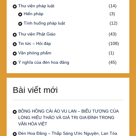
Thư viện pháp luật
(14)
Hiến pháp
(3)
Tình huống pháp luật
(12)
Thư viện Phật Giáo
(43)
Tin tức – Hỏi đáp
(108)
Văn phòng phẩm
(1)
Ý nghĩa của đèn hoa đăng
(45)
Bài viết mới
BÔNG HỒNG CÀI ÁO VU LAN – BIỂU TƯỢNG CỦA
LÒNG HIẾU THẢO VÀ GIÁ TRỊ GIA ĐÌNH TRONG
VĂN HÓA VIỆT
Đèn Hoa Đăng – Thắp Sáng Ước Nguyện, Lan Tỏa