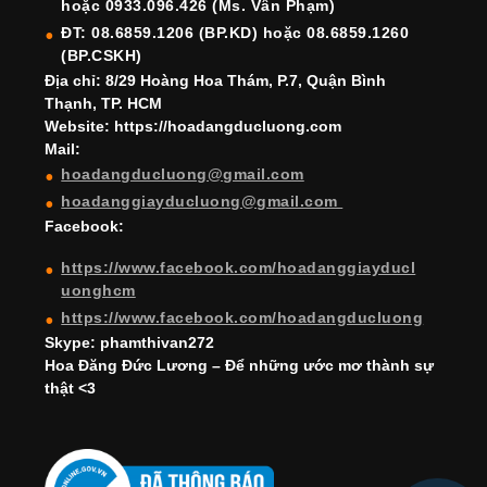
hoặc 0933.096.426 (Ms. Vân Phạm)
o
e
e
ĐT: 08.6859.1206 (BP.KD) hoặc 08.6859.1260
k
C
(BP.CSKH)
h
Địa chỉ: 8/29 Hoàng Hoa Thám, P.7, Quận Bình
Thạnh, TP. HCM
a
Website: https://hoadangducluong.com
Mail:
n
hoadangducluong@gmail.com
n
hoadanggiayducluong@gmail.com
el
Facebook:
https://www.facebook.com/hoadanggiayducl
uonghcm
https://www.facebook.com/hoadangducluong
Skype: phamthivan272
Hoa Đăng Đức Lương – Để những ước mơ thành sự
thật <3