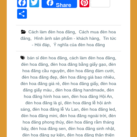
F
T
Pi
Share
a
wi
nt
S
c
tt
er
h
e
er
e
ar
Cách làm đèn hoa đăng
,
Cách mua đèn hoa
đăng
,
Hình ảnh sản phẩm - khách hàng
,
Tin tức
b
st
e
- Hỏi đáp
,
Ý nghĩa của đèn hoa đăng
o
bán sỉ đèn hoa đăng
,
cách làm đèn hoa đăng
,
o
đèn hoa đăng
,
đèn hoa đăng bằng giấy gạo
,
đèn
k
hoa đăng cầu nguyện
,
đèn hoa đăng đám cưới
,
đèn hoa đăng đẹp
,
đèn hoa đăng giá bao nhiêu
,
đèn hoa đăng giá rẻ
,
đèn hoa đăng giấy
,
đèn hoa
đăng giấy màu.
,
đèn hoa đăng handmade
,
đèn
hoa đăng hình hoa sen
,
đèn hoa đăng Hội An
,
đèn hoa đăng là gì
,
đèn hoa đăng lễ hội ánh
sáng
,
đèn hoa đăng lễ Vu Lan
,
đèn hoa đăng led
,
đèn hoa đăng mini
,
đèn hoa đăng ngoài trời
,
đèn
hoa đăng phong thủy
,
đèn hoa đăng rằm tháng
bảy
,
đèn hoa đăng sen
,
đèn hoa đăng sinh nhật
,
đèn hoa đăng sự kiện
,
đèn hoa đăng thân thiện