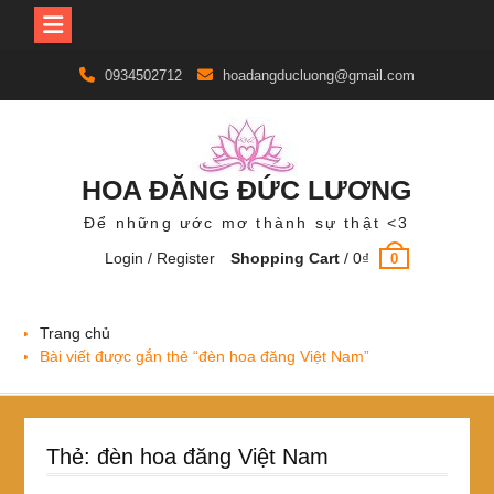
Skip
0934502712
hoadangducluong@gmail.com
to
content
HOA ĐĂNG ĐỨC LƯƠNG
Để những ước mơ thành sự thật <3
Login / Register
Shopping Cart
/
0
₫
0
Trang chủ
Bài viết được gắn thẻ “đèn hoa đăng Việt Nam”
Thẻ:
đèn hoa đăng Việt Nam