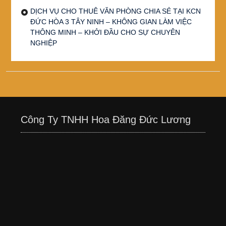
DỊCH VỤ CHO THUÊ VĂN PHÒNG CHIA SẺ TẠI KCN
ĐỨC HÒA 3 TÂY NINH – KHÔNG GIAN LÀM VIỆC
THÔNG MINH – KHỞI ĐẦU CHO SỰ CHUYÊN
NGHIỆP
Công Ty TNHH Hoa Đăng Đức Lương