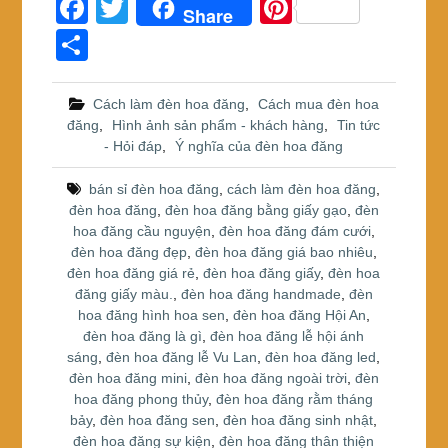
F
T
Pi
Share
a
wi
nt
S
c
tt
er
h
e
er
e
ar
Cách làm đèn hoa đăng
,
Cách mua đèn hoa
đăng
,
Hình ảnh sản phẩm - khách hàng
,
Tin tức
b
st
e
- Hỏi đáp
,
Ý nghĩa của đèn hoa đăng
o
bán sỉ đèn hoa đăng
,
cách làm đèn hoa đăng
,
o
đèn hoa đăng
,
đèn hoa đăng bằng giấy gạo
,
đèn
k
hoa đăng cầu nguyện
,
đèn hoa đăng đám cưới
,
đèn hoa đăng đẹp
,
đèn hoa đăng giá bao nhiêu
,
đèn hoa đăng giá rẻ
,
đèn hoa đăng giấy
,
đèn hoa
đăng giấy màu.
,
đèn hoa đăng handmade
,
đèn
hoa đăng hình hoa sen
,
đèn hoa đăng Hội An
,
đèn hoa đăng là gì
,
đèn hoa đăng lễ hội ánh
sáng
,
đèn hoa đăng lễ Vu Lan
,
đèn hoa đăng led
,
đèn hoa đăng mini
,
đèn hoa đăng ngoài trời
,
đèn
hoa đăng phong thủy
,
đèn hoa đăng rằm tháng
bảy
,
đèn hoa đăng sen
,
đèn hoa đăng sinh nhật
,
đèn hoa đăng sự kiện
,
đèn hoa đăng thân thiện