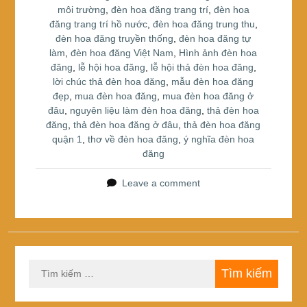
môi trường
,
đèn hoa đăng trang trí
,
đèn hoa
đăng trang trí hồ nước
,
đèn hoa đăng trung thu
,
đèn hoa đăng truyền thống
,
đèn hoa đăng tự
làm
,
đèn hoa đăng Việt Nam
,
Hình ảnh đèn hoa
đăng
,
lễ hội hoa đăng
,
lễ hội thả đèn hoa đăng
,
lời chúc thả đèn hoa đăng
,
mẫu đèn hoa đăng
đẹp
,
mua đèn hoa đăng
,
mua đèn hoa đăng ở
đâu
,
nguyên liệu làm đèn hoa đăng
,
thả đèn hoa
đăng
,
thả đèn hoa đăng ở đâu
,
thả đèn hoa đăng
quận 1
,
thơ về đèn hoa đăng
,
ý nghĩa đèn hoa
đăng
Leave a comment
Tìm
kiếm
cho: