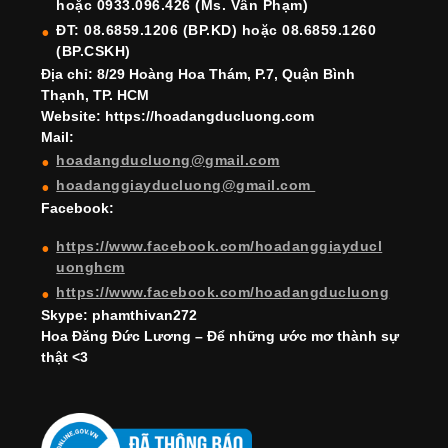
hoặc 0933.096.426 (Ms. Vân Phạm)
o
e
e
ĐT: 08.6859.1206 (BP.KD) hoặc 08.6859.1260
k
C
(BP.CSKH)
h
Địa chỉ: 8/29 Hoàng Hoa Thám, P.7, Quận Bình
Thạnh, TP. HCM
a
Website: https://hoadangducluong.com
Mail:
n
hoadangducluong@gmail.com
n
hoadanggiayducluong@gmail.com
el
Facebook:
https://www.facebook.com/hoadanggiayducl
uonghcm
https://www.facebook.com/hoadangducluong
Skype: phamthivan272
Hoa Đăng Đức Lương – Để những ước mơ thành sự
thật <3