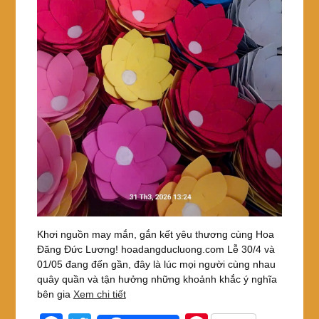
Khơi nguồn may mắn, gắn kết yêu thương cùng Hoa
Đăng Đức Lương! hoadangducluong.com Lễ 30/4 và
01/05 đang đến gần, đây là lúc mọi người cùng nhau
quây quần và tận hưởng những khoảnh khắc ý nghĩa
bên gia
Xem chi tiết