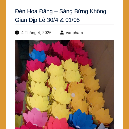
Đèn Hoa Đăng – Sáng Bừng Không
Gian Dịp Lễ 30/4 & 01/05
4 Tháng 4, 2026
vanpham