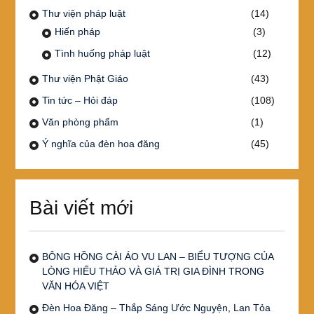
Thư viện pháp luật
(14)
Hiến pháp
(3)
Tình huống pháp luật
(12)
Thư viện Phật Giáo
(43)
Tin tức – Hỏi đáp
(108)
Văn phòng phẩm
(1)
Ý nghĩa của đèn hoa đăng
(45)
Bài viết mới
BÔNG HỒNG CÀI ÁO VU LAN – BIỂU TƯỢNG CỦA
LÒNG HIẾU THẢO VÀ GIÁ TRỊ GIA ĐÌNH TRONG
VĂN HÓA VIỆT
Đèn Hoa Đăng – Thắp Sáng Ước Nguyện, Lan Tỏa