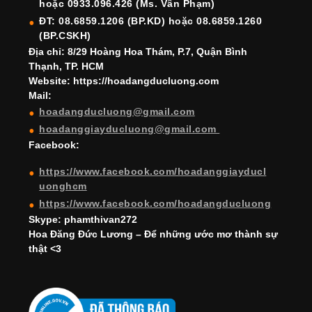
hoặc 0933.096.426 (Ms. Vân Phạm)
o
e
e
ĐT: 08.6859.1206 (BP.KD) hoặc 08.6859.1260
k
C
(BP.CSKH)
h
Địa chỉ: 8/29 Hoàng Hoa Thám, P.7, Quận Bình
Thạnh, TP. HCM
a
Website: https://hoadangducluong.com
Mail:
n
hoadangducluong@gmail.com
n
hoadanggiayducluong@gmail.com
el
Facebook:
https://www.facebook.com/hoadanggiayducl
uonghcm
https://www.facebook.com/hoadangducluong
Skype: phamthivan272
Hoa Đăng Đức Lương – Để những ước mơ thành sự
thật <3