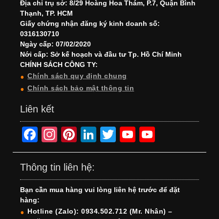
Địa chỉ trụ sở: 8/29 Hoàng Hoa Thám, P.7, Quận Bình
Thạnh, TP. HCM
Giấy chứng nhận đăng ký kinh doanh số:
0316130710
Ngày cấp: 07/02/2020
Nới cấp: Sở kế hoạch và đầu tư Tp. Hồ Chí Minh
CHÍNH SÁCH CÔNG TY:
Chính sách quy định chung
Chính sách bảo mật thông tin
Liên kết
F
In
Pi
Li
T
Y
Y
a
st
nt
n
wi
o
o
c
a
er
k
tt
u
u
Thông tin liên hệ:
e
gr
e
e
er
T
T
Bạn cần mua hàng vui lòng liên hệ trước để đặt
b
a
st
dI
u
u
hàng:
o
m
n
b
b
Hotline (Zalo): 0934.502.712 (Mr. Nhân) –