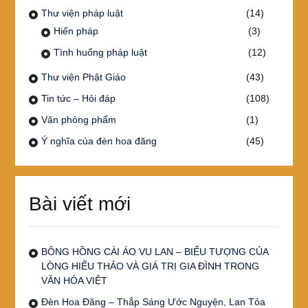
Thư viện pháp luật
(14)
Hiến pháp
(3)
Tình huống pháp luật
(12)
Thư viện Phật Giáo
(43)
Tin tức – Hỏi đáp
(108)
Văn phòng phẩm
(1)
Ý nghĩa của đèn hoa đăng
(45)
Bài viết mới
BÔNG HỒNG CÀI ÁO VU LAN – BIỂU TƯỢNG CỦA
LÒNG HIẾU THẢO VÀ GIÁ TRỊ GIA ĐÌNH TRONG
VĂN HÓA VIỆT
Đèn Hoa Đăng – Thắp Sáng Ước Nguyện, Lan Tỏa