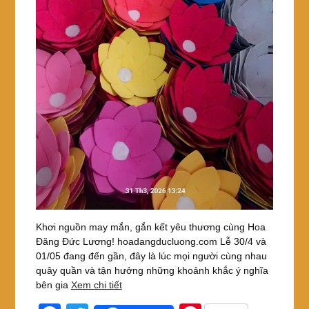
Khơi nguồn may mắn, gắn kết yêu thương cùng Hoa
Đăng Đức Lương! hoadangducluong.com Lễ 30/4 và
01/05 đang đến gần, đây là lúc mọi người cùng nhau
quây quần và tận hưởng những khoảnh khắc ý nghĩa
bên gia
Xem chi tiết