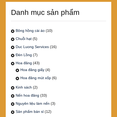
Danh mục sản phẩm
Bông hồng cài áo
(10)
Chuỗi hạt
(5)
Duc Luong Services
(16)
Đèn Lồng
(7)
Hoa đăng
(43)
Hoa đăng giấy
(4)
Hoa đăng mút xốp
(6)
Kinh sách
(2)
Nến hoa đăng
(33)
Nguyên liệu làm nến
(3)
Sản phẩm bán sỉ
(12)