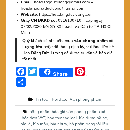
Email
:
hoadangducluong@gmail.com
–
hoadanggiayducluong@gmail.com
Website
:
https://hoadangducluong.com
Giấy CN ĐKKD số
: 0316130710 – cấp ngày
07/02/2020 bởi Sở Kế hoạch và Đầu tư TP. Hồ Chí
Minh
Quý khách có nhu cầu mua
văn phòng phẩm số
lượng lớn
hoặc đặt hàng định kỳ, vui lòng liên hệ
Hoa Đăng Đức Lương để được tư vấn và báo giá
tốt nhất.
F
T
Pi
Share
a
wi
nt
S
c
tt
er
h
e
er
e
ar
Tin tức - Hỏi đáp
,
Văn phòng phẩm
b
st
e
băng nhãn
,
báo giá văn phòng phẩm xuất
o
hóa đơn VAT
,
bao thư các loại
,
bìa đựng hồ sơ
,
bìa lá
,
bìa màu
,
bìa nhựa
,
bộ phân trang tài liệu
,
o