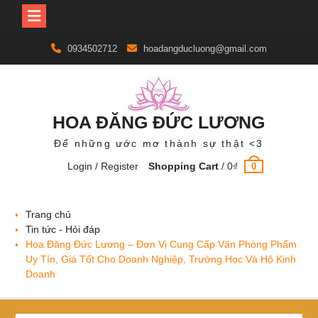
Skip
0934502712
hoadangducluong@gmail.com
to
content
HOA ĐĂNG ĐỨC LƯƠNG
Để những ước mơ thành sự thật <3
Login / Register
Shopping Cart
/
0
₫
0
Trang chủ
Tin tức - Hỏi đáp
Hoa Đăng Đức Lương – Đơn Vị Cung Cấp Văn Phòng Phẩm
Uy Tín, Giá Tốt Cho Doanh Nghiệp, Trường Học Và Hộ Kinh
Doanh