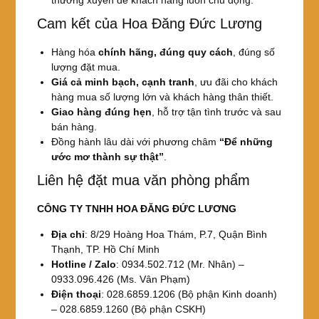
thường xuyên để khách hàng luôn chủ động.
Cam kết của Hoa Đăng Đức Lương
Hàng hóa
chính hãng, đúng quy cách
, đúng số
lượng đặt mua.
Giá cả minh bạch, cạnh tranh
, ưu đãi cho khách
hàng mua số lượng lớn và khách hàng thân thiết.
Giao hàng đúng hẹn
, hỗ trợ tận tình trước và sau
bán hàng.
Đồng hành lâu dài với phương châm
“Để những
ước mơ thành sự thật”
.
Liên hệ đặt mua văn phòng phẩm
CÔNG TY TNHH HOA ĐĂNG ĐỨC LƯƠNG
Địa chỉ
: 8/29 Hoàng Hoa Thám, P.7, Quận Bình
Thạnh, TP. Hồ Chí Minh
Hotline / Zalo
: 0934.502.712 (Mr. Nhân) –
0933.096.426 (Ms. Vân Phạm)
Điện thoại
: 028.6859.1206 (Bộ phận Kinh doanh)
– 028.6859.1260 (Bộ phận CSKH)