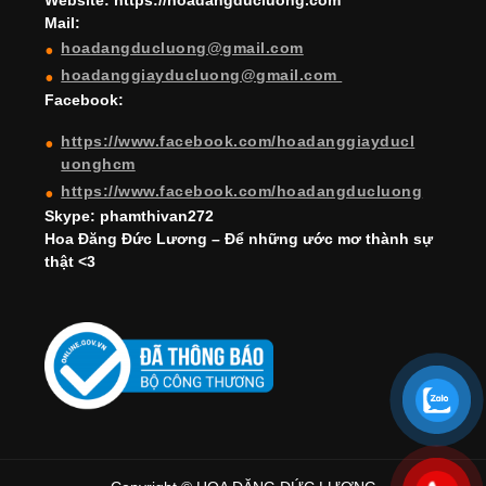
Website: https://hoadangducluong.com
Mail:
n
hoadangducluong@gmail.com
n
hoadanggiayducluong@gmail.com
el
Facebook:
https://www.facebook.com/hoadanggiayducl
uonghcm
https://www.facebook.com/hoadangducluong
Skype: phamthivan272
Hoa Đăng Đức Lương – Để những ước mơ thành sự
thật <3