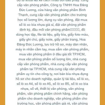
Bộ từ khóa liệt kê cách nhau bởi dấu phẩy: cung
k
cấp văn phòng phẩm
,
Công ty TNHH Hoa Đăng
Đức Lương
,
cửa hàng văn phòng phẩm Bình
Thạnh
,
cung cấp văn phòng phẩm cho trường
học số lượng lớn
,
dụng cụ văn phòng
,
đặt mua
sổ lò xo bìa nhựa giá sỉ
,
đặt văn phòng phẩm
định kỳ
,
đầu mối văn phòng phẩm
,
đồ
dùng học tập
,
file tài liệu
,
giấy bìa
,
giấy foto màu
,
giấy ghi chú
,
giấy note
,
giấy phân trang
,
Hoa
Đăng Đức Lương
,
lưu trữ hồ sơ
,
máy dán nhãn
,
máy in nhãn cầm tay
,
mua sắm văn phòng phẩm
,
mua văn phòng phẩm ở đâu giá tốt TP.HCM
,
mua văn phòng phẩm số lượng lớn
,
nhà cung
cấp văn phòng phẩm
,
nhà cung cấp văn phòng
phẩm tại TP.HCM
,
nhà cung cấp văn phòng
phẩm uy tín cho công ty
,
nơi bán bìa nhựa đựng
hồ sơ cho doanh nghiệp
,
quản lý tài liệu
,
sổ lò xo
,
sổ lò xo A4
,
sổ lò xo A5
,
sổ lò xo B5
,
sổ lò xo bìa
nhựa
,
sổ vẽ
,
thiết bị văn phòng
,
văn phòng
phẩm
,
văn phòng phẩm chính hãng
,
văn phòng
phẩm cho doanh nghiệp
,
văn phòng phẩm cho
trường học
,
văn phòng phẩm giá rẻ
,
văn phòng