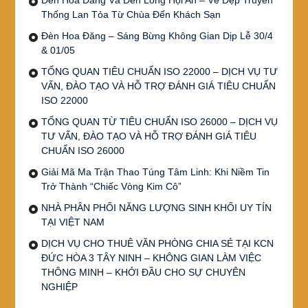
Đèn Hoa Đăng Và Đèn Lồng Hội An – Vẻ Đẹp Truyền
Thống Lan Tỏa Từ Chùa Đến Khách Sạn
Đèn Hoa Đăng – Sáng Bừng Không Gian Dịp Lễ 30/4
& 01/05
TỔNG QUAN TIÊU CHUẨN ISO 22000 – DỊCH VỤ TƯ
VẤN, ĐÀO TẠO VÀ HỖ TRỢ ĐÁNH GIÁ TIÊU CHUẨN
ISO 22000
TỔNG QUAN TỪ TIÊU CHUẨN ISO 26000 – DỊCH VỤ
TƯ VẤN, ĐÀO TẠO VÀ HỖ TRỢ ĐÁNH GIÁ TIÊU
CHUẨN ISO 26000
Giải Mã Ma Trận Thao Túng Tâm Linh: Khi Niềm Tin
Trở Thành “Chiếc Vòng Kim Cô”
NHÀ PHÂN PHỐI NĂNG LƯỢNG SINH KHỐI UY TÍN
TẠI VIỆT NAM
DỊCH VỤ CHO THUÊ VĂN PHÒNG CHIA SẺ TẠI KCN
ĐỨC HÒA 3 TÂY NINH – KHÔNG GIAN LÀM VIỆC
THÔNG MINH – KHỞI ĐẦU CHO SỰ CHUYÊN
NGHIỆP