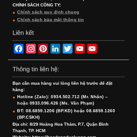
CHÍNH SÁCH CÔNG TY:
Chính sách quy định chung
Chính sách bảo mật thông tin
Liên kết
F
In
Pi
Li
T
Y
Y
a
st
nt
n
wi
o
o
c
a
er
k
tt
u
u
Thông tin liên hệ:
e
gr
e
e
er
T
T
Bạn cần mua hàng vui lòng liên hệ trước để đặt
b
a
st
dI
u
u
hàng:
o
m
n
b
b
Hotline (Zalo): 0934.502.712 (Mr. Nhân) –
hoặc 0933.096.426 (Ms. Vân Phạm)
o
e
e
ĐT: 08.6859.1206 (BP.KD) hoặc 08.6859.1260
k
C
(BP.CSKH)
h
Địa chỉ: 8/29 Hoàng Hoa Thám, P.7, Quận Bình
Thạnh, TP. HCM
a