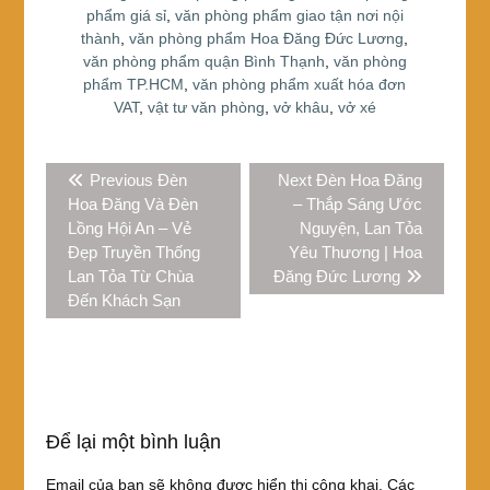
phẩm giá sỉ
,
văn phòng phẩm giao tận nơi nội
thành
,
văn phòng phẩm Hoa Đăng Đức Lương
,
văn phòng phẩm quận Bình Thạnh
,
văn phòng
phẩm TP.HCM
,
văn phòng phẩm xuất hóa đơn
VAT
,
vật tư văn phòng
,
vở khâu
,
vở xé
Điều
Previous
Next
Previous
Đèn
Next
Đèn Hoa Đăng
hướng
post:
post:
Hoa Đăng Và Đèn
– Thắp Sáng Ước
bài
Lồng Hội An – Vẻ
Nguyện, Lan Tỏa
viết
Đẹp Truyền Thống
Yêu Thương | Hoa
Lan Tỏa Từ Chùa
Đăng Đức Lương
Đến Khách Sạn
Để lại một bình luận
Email của bạn sẽ không được hiển thị công khai.
Các