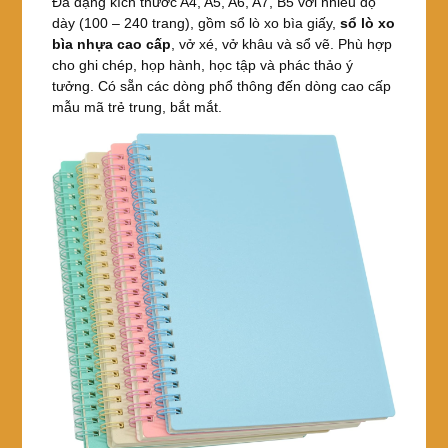
Đa dạng kích thước A4, A5, A6, A7, B5 với nhiều độ
dày (100 – 240 trang), gồm sổ lò xo bìa giấy,
sổ lò xo
bìa nhựa cao cấp
, vở xé, vở khâu và sổ vẽ. Phù hợp
cho ghi chép, họp hành, học tập và phác thảo ý
tưởng. Có sẵn các dòng phổ thông đến dòng cao cấp
mẫu mã trẻ trung, bắt mắt.