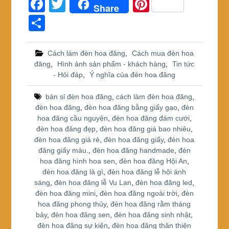
F
T
Pi
Share
a
wi
nt
S
c
tt
er
h
e
er
e
ar
Cách làm đèn hoa đăng
,
Cách mua đèn hoa
đăng
,
Hình ảnh sản phẩm - khách hàng
,
Tin tức
b
st
e
- Hỏi đáp
,
Ý nghĩa của đèn hoa đăng
o
bán sỉ đèn hoa đăng
,
cách làm đèn hoa đăng
,
o
đèn hoa đăng
,
đèn hoa đăng bằng giấy gạo
,
đèn
k
hoa đăng cầu nguyện
,
đèn hoa đăng đám cưới
,
đèn hoa đăng đẹp
,
đèn hoa đăng giá bao nhiêu
,
đèn hoa đăng giá rẻ
,
đèn hoa đăng giấy
,
đèn hoa
đăng giấy màu.
,
đèn hoa đăng handmade
,
đèn
hoa đăng hình hoa sen
,
đèn hoa đăng Hội An
,
đèn hoa đăng là gì
,
đèn hoa đăng lễ hội ánh
sáng
,
đèn hoa đăng lễ Vu Lan
,
đèn hoa đăng led
,
đèn hoa đăng mini
,
đèn hoa đăng ngoài trời
,
đèn
hoa đăng phong thủy
,
đèn hoa đăng rằm tháng
bảy
,
đèn hoa đăng sen
,
đèn hoa đăng sinh nhật
,
đèn hoa đăng sự kiện
,
đèn hoa đăng thân thiện