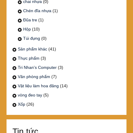
chai nhựa
(0)
Chén đĩa nhựa
(1)
Đũa tre
(1)
Hộp
(10)
Túi đựng
(0)
Sản phẩm khác
(41)
Thực phẩm
(3)
Tri Nhan's Computer
(3)
Văn phòng phẩm
(7)
Vật liệu làm hoa đăng
(14)
vòng đeo tay
(5)
Xốp
(26)
Tin tức