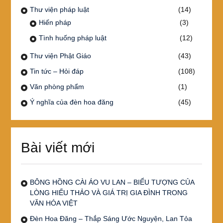
Thư viện pháp luật
(14)
Hiến pháp
(3)
Tình huống pháp luật
(12)
Thư viện Phật Giáo
(43)
Tin tức – Hỏi đáp
(108)
Văn phòng phẩm
(1)
Ý nghĩa của đèn hoa đăng
(45)
Bài viết mới
BÔNG HỒNG CÀI ÁO VU LAN – BIỂU TƯỢNG CỦA
LÒNG HIẾU THẢO VÀ GIÁ TRỊ GIA ĐÌNH TRONG
VĂN HÓA VIỆT
Đèn Hoa Đăng – Thắp Sáng Ước Nguyện, Lan Tỏa