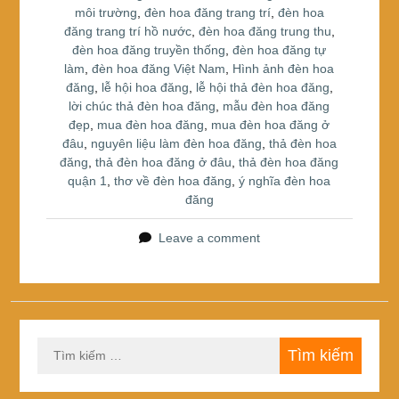
môi trường
,
đèn hoa đăng trang trí
,
đèn hoa
đăng trang trí hồ nước
,
đèn hoa đăng trung thu
,
đèn hoa đăng truyền thống
,
đèn hoa đăng tự
làm
,
đèn hoa đăng Việt Nam
,
Hình ảnh đèn hoa
đăng
,
lễ hội hoa đăng
,
lễ hội thả đèn hoa đăng
,
lời chúc thả đèn hoa đăng
,
mẫu đèn hoa đăng
đẹp
,
mua đèn hoa đăng
,
mua đèn hoa đăng ở
đâu
,
nguyên liệu làm đèn hoa đăng
,
thả đèn hoa
đăng
,
thả đèn hoa đăng ở đâu
,
thả đèn hoa đăng
quận 1
,
thơ về đèn hoa đăng
,
ý nghĩa đèn hoa
đăng
Leave a comment
Tìm
kiếm
cho: