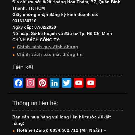
Địa chỉ trụ sở: 8/29 Hoàng Hoa Thám, P.7, Quận Bình
Thạnh, TP. HCM
Giấy chứng nhận đăng ký kinh doanh số:
0316130710
Ngày cấp: 07/02/2020
Nới cấp: Sở kế hoạch và đầu tư Tp. Hồ Chí Minh
CHÍNH SÁCH CÔNG TY:
Chính sách quy định chung
Chính sách bảo mật thông tin
Liên kết
F
In
Pi
Li
T
Y
Y
a
st
nt
n
wi
o
o
c
a
er
k
tt
u
u
Thông tin liên hệ:
e
gr
e
e
er
T
T
Bạn cần mua hàng vui lòng liên hệ trước để đặt
b
a
st
dI
u
u
hàng:
o
m
n
b
b
Hotline (Zalo): 0934.502.712 (Mr. Nhân) –