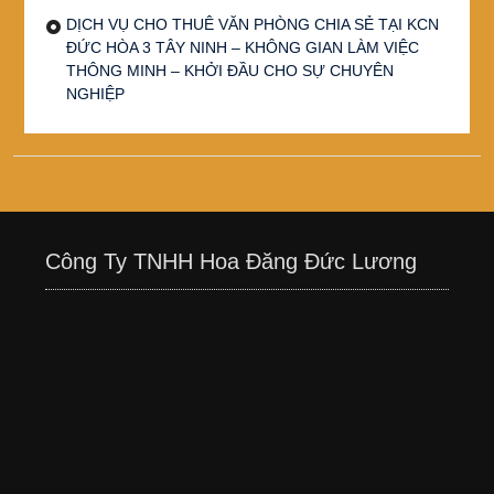
DỊCH VỤ CHO THUÊ VĂN PHÒNG CHIA SẺ TẠI KCN
ĐỨC HÒA 3 TÂY NINH – KHÔNG GIAN LÀM VIỆC
THÔNG MINH – KHỞI ĐẦU CHO SỰ CHUYÊN
NGHIỆP
Công Ty TNHH Hoa Đăng Đức Lương