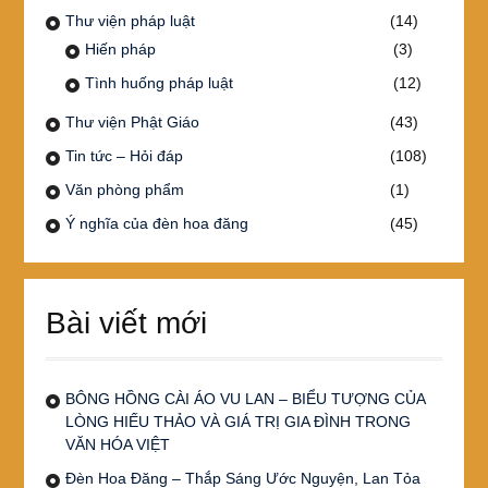
Thư viện pháp luật
(14)
Hiến pháp
(3)
Tình huống pháp luật
(12)
Thư viện Phật Giáo
(43)
Tin tức – Hỏi đáp
(108)
Văn phòng phẩm
(1)
Ý nghĩa của đèn hoa đăng
(45)
Bài viết mới
BÔNG HỒNG CÀI ÁO VU LAN – BIỂU TƯỢNG CỦA
LÒNG HIẾU THẢO VÀ GIÁ TRỊ GIA ĐÌNH TRONG
VĂN HÓA VIỆT
Đèn Hoa Đăng – Thắp Sáng Ước Nguyện, Lan Tỏa