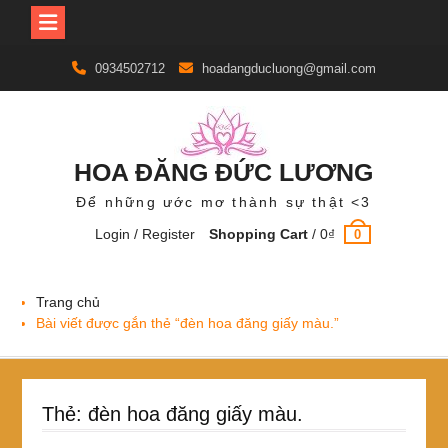
Skip
0934502712
hoadangducluong@gmail.com
to
content
HOA ĐĂNG ĐỨC LƯƠNG
Để những ước mơ thành sự thật <3
Login / Register
Shopping Cart
/
0
₫
0
Trang chủ
Bài viết được gắn thẻ “đèn hoa đăng giấy màu.”
Thẻ:
đèn hoa đăng giấy màu.