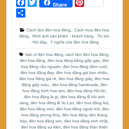
F
T
Pi
Share
a
wi
nt
S
c
tt
er
h
e
er
e
ar
Cách làm đèn hoa đăng
,
Cách mua đèn hoa
đăng
,
Hình ảnh sản phẩm - khách hàng
,
Tin tức
b
st
e
- Hỏi đáp
,
Ý nghĩa của đèn hoa đăng
o
bán sỉ đèn hoa đăng
,
cách làm đèn hoa đăng
,
o
đèn hoa đăng
,
đèn hoa đăng bằng giấy gạo
,
đèn
k
hoa đăng cầu nguyện
,
đèn hoa đăng đám cưới
,
đèn hoa đăng đẹp
,
đèn hoa đăng giá bao nhiêu
,
đèn hoa đăng giá rẻ
,
đèn hoa đăng giấy
,
đèn hoa
đăng giấy màu.
,
đèn hoa đăng handmade
,
đèn
hoa đăng hình hoa sen
,
đèn hoa đăng Hội An
,
đèn hoa đăng là gì
,
đèn hoa đăng lễ hội ánh
sáng
,
đèn hoa đăng lễ Vu Lan
,
đèn hoa đăng led
,
đèn hoa đăng mini
,
đèn hoa đăng ngoài trời
,
đèn
hoa đăng phong thủy
,
đèn hoa đăng rằm tháng
bảy
,
đèn hoa đăng sen
,
đèn hoa đăng sinh nhật
,
đèn hoa đăng sự kiện
,
đèn hoa đăng thân thiện