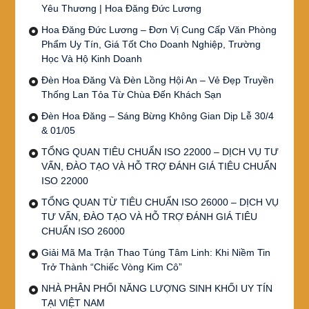
Yêu Thương | Hoa Đăng Đức Lương
Hoa Đăng Đức Lương – Đơn Vị Cung Cấp Văn Phòng
Phẩm Uy Tín, Giá Tốt Cho Doanh Nghiệp, Trường
Học Và Hộ Kinh Doanh
Đèn Hoa Đăng Và Đèn Lồng Hội An – Vẻ Đẹp Truyền
Thống Lan Tỏa Từ Chùa Đến Khách Sạn
Đèn Hoa Đăng – Sáng Bừng Không Gian Dịp Lễ 30/4
& 01/05
TỔNG QUAN TIÊU CHUẨN ISO 22000 – DỊCH VỤ TƯ
VẤN, ĐÀO TẠO VÀ HỖ TRỢ ĐÁNH GIÁ TIÊU CHUẨN
ISO 22000
TỔNG QUAN TỪ TIÊU CHUẨN ISO 26000 – DỊCH VỤ
TƯ VẤN, ĐÀO TẠO VÀ HỖ TRỢ ĐÁNH GIÁ TIÊU
CHUẨN ISO 26000
Giải Mã Ma Trận Thao Túng Tâm Linh: Khi Niềm Tin
Trở Thành “Chiếc Vòng Kim Cô”
NHÀ PHÂN PHỐI NĂNG LƯỢNG SINH KHỐI UY TÍN
TẠI VIỆT NAM