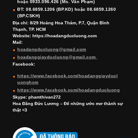
hoặc 0933.096.426 (Ms. Vân Phạm)
o
e
e
ĐT: 08.6859.1206 (BP.KD) hoặc 08.6859.1260
k
C
(BP.CSKH)
h
Địa chỉ: 8/29 Hoàng Hoa Thám, P.7, Quận Bình
Thạnh, TP. HCM
a
Website: https://hoadangducluong.com
Mail:
n
hoadangducluong@gmail.com
n
hoadanggiayducluong@gmail.com
el
Facebook:
https://www.facebook.com/hoadanggiayducl
uonghcm
https://www.facebook.com/hoadangducluong
Skype: phamthivan272
Hoa Đăng Đức Lương – Để những ước mơ thành sự
thật <3