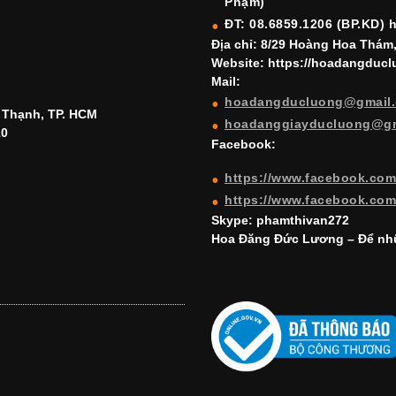
Phạm)
ĐT: 08.6859.1206 (BP.KD) 
Địa chỉ: 8/29 Hoàng Hoa Thám
Website: https://hoadangduc
Mail:
hoadangducluong@gmail
h Thạnh, TP. HCM
hoadanggiayducluong@g
10
Facebook:
https://www.facebook.co
https://www.facebook.co
Skype: phamthivan272
Hoa Đăng Đức Lương – Để nhữ