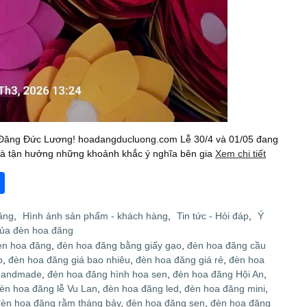
 Đăng Đức Lương! hoadangducluong.com Lễ 30/4 và 01/05 đang
 và tận hưởng những khoảnh khắc ý nghĩa bên gia
Xem chi tiết
S
h
ăng
,
Hình ảnh sản phẩm - khách hàng
,
Tin tức - Hỏi đáp
,
Ý
ar
của đèn hoa đăng
e
èn hoa đăng
,
đèn hoa đăng bằng giấy gạo
,
đèn hoa đăng cầu
p
,
đèn hoa đăng giá bao nhiêu
,
đèn hoa đăng giá rẻ
,
đèn hoa
handmade
,
đèn hoa đăng hình hoa sen
,
đèn hoa đăng Hội An
,
èn hoa đăng lễ Vu Lan
,
đèn hoa đăng led
,
đèn hoa đăng mini
,
đèn hoa đăng rằm tháng bảy
,
đèn hoa đăng sen
,
đèn hoa đăng