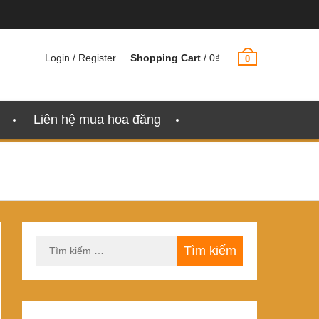
Login / Register
Shopping Cart
/
0
₫
0
Liên hệ mua hoa đăng
Tìm
kiếm
cho: