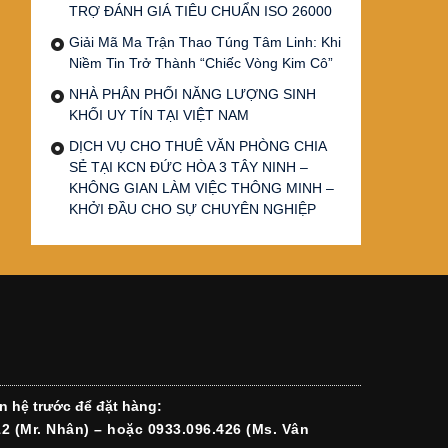
TRỢ ĐÁNH GIÁ TIÊU CHUẨN ISO 26000
Giải Mã Ma Trận Thao Túng Tâm Linh: Khi
Niềm Tin Trở Thành “Chiếc Vòng Kim Cô”
NHÀ PHÂN PHỐI NĂNG LƯỢNG SINH
KHỐI UY TÍN TẠI VIỆT NAM
DỊCH VỤ CHO THUÊ VĂN PHÒNG CHIA
SẺ TẠI KCN ĐỨC HÒA 3 TÂY NINH –
KHÔNG GIAN LÀM VIỆC THÔNG MINH –
KHỞI ĐẦU CHO SỰ CHUYÊN NGHIỆP
n hệ trước để đặt hàng:
12 (Mr. Nhân) – hoặc 0933.096.426 (Ms. Vân