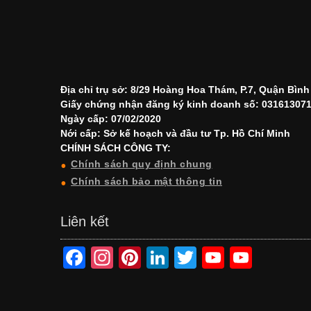
Địa chỉ trụ sở: 8/29 Hoàng Hoa Thám, P.7, Quận Bìn
Giấy chứng nhận đăng ký kinh doanh số: 03161307
Ngày cấp: 07/02/2020
Nới cấp: Sở kế hoạch và đầu tư Tp. Hồ Chí Minh
CHÍNH SÁCH CÔNG TY:
Chính sách quy định chung
Chính sách bảo mật thông tin
Liên kết
F
In
Pi
Li
T
Y
Y
a
st
nt
n
wi
o
o
c
a
er
k
tt
u
u