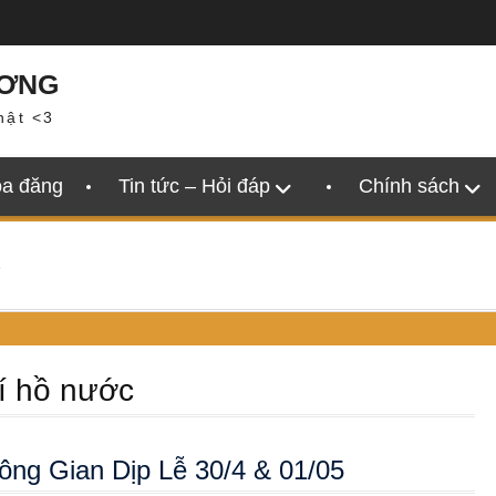
ƯƠNG
hật <3
oa đăng
Tin tức – Hỏi đáp
Chính sách
”
rí hồ nước
ng Gian Dịp Lễ 30/4 & 01/05