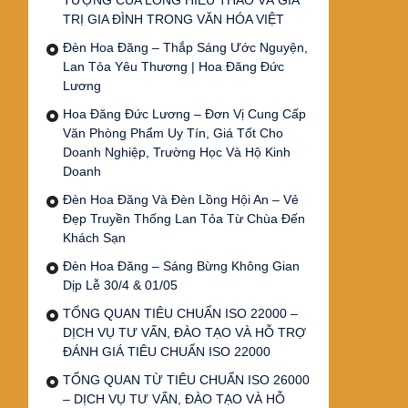
TƯỢNG CỦA LÒNG HIẾU THẢO VÀ GIÁ
TRỊ GIA ĐÌNH TRONG VĂN HÓA VIỆT
Đèn Hoa Đăng – Thắp Sáng Ước Nguyện,
Lan Tỏa Yêu Thương | Hoa Đăng Đức
Lương
Hoa Đăng Đức Lương – Đơn Vị Cung Cấp
Văn Phòng Phẩm Uy Tín, Giá Tốt Cho
Doanh Nghiệp, Trường Học Và Hộ Kinh
Doanh
Đèn Hoa Đăng Và Đèn Lồng Hội An – Vẻ
Đẹp Truyền Thống Lan Tỏa Từ Chùa Đến
Khách Sạn
Đèn Hoa Đăng – Sáng Bừng Không Gian
Dịp Lễ 30/4 & 01/05
TỔNG QUAN TIÊU CHUẨN ISO 22000 –
DỊCH VỤ TƯ VẤN, ĐÀO TẠO VÀ HỖ TRỢ
ĐÁNH GIÁ TIÊU CHUẨN ISO 22000
TỔNG QUAN TỪ TIÊU CHUẨN ISO 26000
– DỊCH VỤ TƯ VẤN, ĐÀO TẠO VÀ HỖ