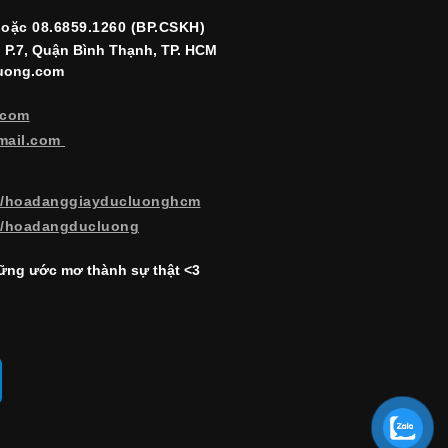
hoặc 08.6859.1260 (BP.CSKH)
, P.7, Quận Bình Thạnh, TP. HCM
luong.com
.com
mail.com
m/hoadanggiayducluonghcm
m/hoadangducluong
ng ước mơ thành sự thật <3