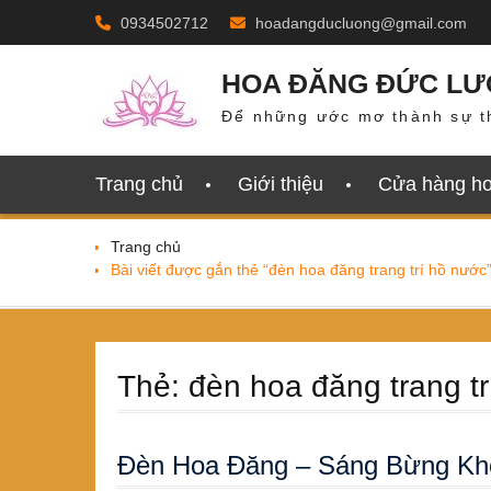
Skip
0934502712
hoadangducluong@gmail.com
to
content
HOA ĐĂNG ĐỨC L
Để những ước mơ thành sự t
Trang chủ
Giới thiệu
Cửa hàng h
Trang chủ
Bài viết được gắn thẻ “đèn hoa đăng trang trí hồ nước
Thẻ:
đèn hoa đăng trang t
Đèn Hoa Đăng – Sáng Bừng Khô