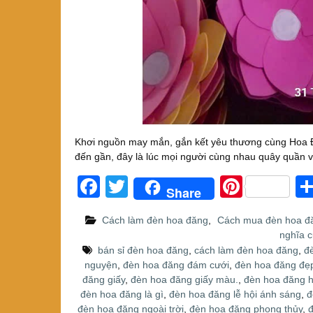
Khơi nguồn may mắn, gắn kết yêu thương cùng Hoa
đến gần, đây là lúc mọi người cùng nhau quây quần
F
T
Pi
Share
a
wi
nt
Cách làm đèn hoa đăng
,
Cách mua đèn hoa đ
c
tt
er
nghĩa 
e
er
e
bán sỉ đèn hoa đăng
,
cách làm đèn hoa đăng
,
đ
nguyện
,
đèn hoa đăng đám cưới
,
đèn hoa đăng đẹ
b
st
đăng giấy
,
đèn hoa đăng giấy màu.
,
đèn hoa đăng 
o
đèn hoa đăng là gì
,
đèn hoa đăng lễ hội ánh sáng
,
đ
đèn hoa đăng ngoài trời
,
đèn hoa đăng phong thủy
,