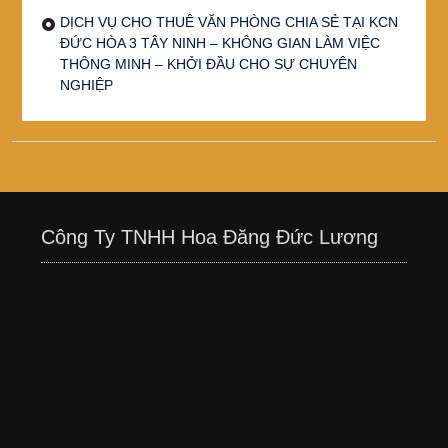
DỊCH VỤ CHO THUÊ VĂN PHÒNG CHIA SẺ TẠI KCN
ĐỨC HÒA 3 TÂY NINH – KHÔNG GIAN LÀM VIỆC
THÔNG MINH – KHỞI ĐẦU CHO SỰ CHUYÊN
NGHIỆP
Công Ty TNHH Hoa Đăng Đức Lương