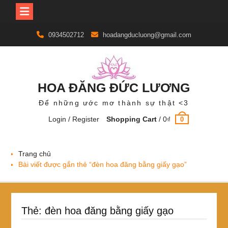
Skip
0934502712
hoadangducluong@gmail.com
to
content
HOA ĐĂNG ĐỨC LƯƠNG
Để những ước mơ thành sự thật <3
Login / Register
Shopping Cart
/
0
₫
0
Trang chủ
Bài viết được gắn thẻ “đèn hoa đăng bằng giấy gạo”
Thẻ:
đèn hoa đăng bằng giấy gạo