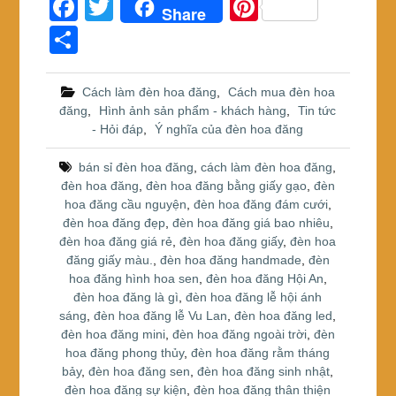
F
T
Pi
Share
a
wi
nt
S
c
tt
er
h
e
er
e
ar
Cách làm đèn hoa đăng
,
Cách mua đèn hoa
đăng
,
Hình ảnh sản phẩm - khách hàng
,
Tin tức
b
st
e
- Hỏi đáp
,
Ý nghĩa của đèn hoa đăng
o
bán sỉ đèn hoa đăng
,
cách làm đèn hoa đăng
,
o
đèn hoa đăng
,
đèn hoa đăng bằng giấy gạo
,
đèn
k
hoa đăng cầu nguyện
,
đèn hoa đăng đám cưới
,
đèn hoa đăng đẹp
,
đèn hoa đăng giá bao nhiêu
,
đèn hoa đăng giá rẻ
,
đèn hoa đăng giấy
,
đèn hoa
đăng giấy màu.
,
đèn hoa đăng handmade
,
đèn
hoa đăng hình hoa sen
,
đèn hoa đăng Hội An
,
đèn hoa đăng là gì
,
đèn hoa đăng lễ hội ánh
sáng
,
đèn hoa đăng lễ Vu Lan
,
đèn hoa đăng led
,
đèn hoa đăng mini
,
đèn hoa đăng ngoài trời
,
đèn
hoa đăng phong thủy
,
đèn hoa đăng rằm tháng
bảy
,
đèn hoa đăng sen
,
đèn hoa đăng sinh nhật
,
đèn hoa đăng sự kiện
,
đèn hoa đăng thân thiện