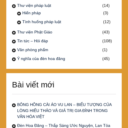
Thư viện pháp luật
(14)
Hiến pháp
(3)
Tình huống pháp luật
(12)
Thư viện Phật Giáo
(43)
Tin tức – Hỏi đáp
(108)
Văn phòng phẩm
(1)
Ý nghĩa của đèn hoa đăng
(45)
Bài viết mới
BÔNG HỒNG CÀI ÁO VU LAN – BIỂU TƯỢNG CỦA
LÒNG HIẾU THẢO VÀ GIÁ TRỊ GIA ĐÌNH TRONG
VĂN HÓA VIỆT
Đèn Hoa Đăng – Thắp Sáng Ước Nguyện, Lan Tỏa