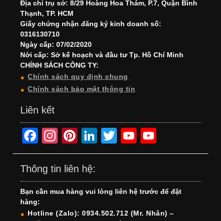
Địa chỉ trụ sở: 8/29 Hoàng Hoa Thám, P.7, Quận Bình
Thạnh, TP. HCM
Giấy chứng nhận đăng ký kinh doanh số:
0316130710
Ngày cấp: 07/02/2020
Nới cấp: Sở kế hoạch và đầu tư Tp. Hồ Chí Minh
CHÍNH SÁCH CÔNG TY:
Chính sách quy định chung
Chính sách bảo mật thông tin
Liên kết
F
In
Pi
Li
T
Y
Y
a
st
nt
n
wi
o
o
c
a
er
k
tt
u
u
Thông tin liên hệ:
e
gr
e
e
er
T
T
Bạn cần mua hàng vui lòng liên hệ trước để đặt
b
a
st
dI
u
u
hàng:
o
m
n
b
b
Hotline (Zalo): 0934.502.712 (Mr. Nhân) –