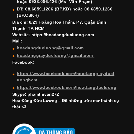
hoặc 0933.096.426 (Ms. Vân Phạm)
o
e
e
ĐT: 08.6859.1206 (BP.KD) hoặc 08.6859.1260
k
C
(BP.CSKH)
h
Địa chỉ: 8/29 Hoàng Hoa Thám, P.7, Quận Bình
Thạnh, TP. HCM
a
Website: https://hoadangducluong.com
Mail:
n
hoadangducluong@gmail.com
n
hoadanggiayducluong@gmail.com
el
Facebook:
https://www.facebook.com/hoadanggiayducl
uonghcm
https://www.facebook.com/hoadangducluong
Skype: phamthivan272
Hoa Đăng Đức Lương – Để những ước mơ thành sự
thật <3