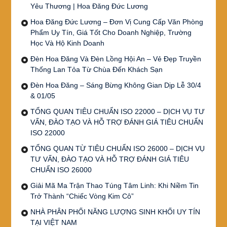
Yêu Thương | Hoa Đăng Đức Lương
Hoa Đăng Đức Lương – Đơn Vị Cung Cấp Văn Phòng
Phẩm Uy Tín, Giá Tốt Cho Doanh Nghiệp, Trường
Học Và Hộ Kinh Doanh
Đèn Hoa Đăng Và Đèn Lồng Hội An – Vẻ Đẹp Truyền
Thống Lan Tỏa Từ Chùa Đến Khách Sạn
Đèn Hoa Đăng – Sáng Bừng Không Gian Dịp Lễ 30/4
& 01/05
TỔNG QUAN TIÊU CHUẨN ISO 22000 – DỊCH VỤ TƯ
VẤN, ĐÀO TẠO VÀ HỖ TRỢ ĐÁNH GIÁ TIÊU CHUẨN
ISO 22000
TỔNG QUAN TỪ TIÊU CHUẨN ISO 26000 – DỊCH VỤ
TƯ VẤN, ĐÀO TẠO VÀ HỖ TRỢ ĐÁNH GIÁ TIÊU
CHUẨN ISO 26000
Giải Mã Ma Trận Thao Túng Tâm Linh: Khi Niềm Tin
Trở Thành “Chiếc Vòng Kim Cô”
NHÀ PHÂN PHỐI NĂNG LƯỢNG SINH KHỐI UY TÍN
TẠI VIỆT NAM