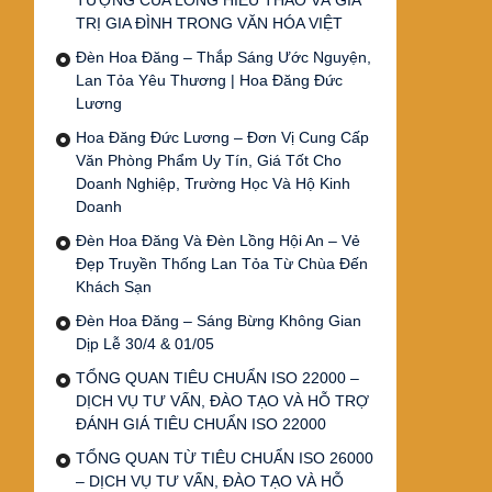
TƯỢNG CỦA LÒNG HIẾU THẢO VÀ GIÁ
TRỊ GIA ĐÌNH TRONG VĂN HÓA VIỆT
Đèn Hoa Đăng – Thắp Sáng Ước Nguyện,
Lan Tỏa Yêu Thương | Hoa Đăng Đức
Lương
Hoa Đăng Đức Lương – Đơn Vị Cung Cấp
Văn Phòng Phẩm Uy Tín, Giá Tốt Cho
Doanh Nghiệp, Trường Học Và Hộ Kinh
Doanh
Đèn Hoa Đăng Và Đèn Lồng Hội An – Vẻ
Đẹp Truyền Thống Lan Tỏa Từ Chùa Đến
Khách Sạn
Đèn Hoa Đăng – Sáng Bừng Không Gian
Dịp Lễ 30/4 & 01/05
TỔNG QUAN TIÊU CHUẨN ISO 22000 –
DỊCH VỤ TƯ VẤN, ĐÀO TẠO VÀ HỖ TRỢ
ĐÁNH GIÁ TIÊU CHUẨN ISO 22000
TỔNG QUAN TỪ TIÊU CHUẨN ISO 26000
– DỊCH VỤ TƯ VẤN, ĐÀO TẠO VÀ HỖ