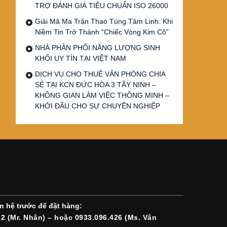
TRỢ ĐÁNH GIÁ TIÊU CHUẨN ISO 26000
Giải Mã Ma Trận Thao Túng Tâm Linh: Khi
Niềm Tin Trở Thành “Chiếc Vòng Kim Cô”
NHÀ PHÂN PHỐI NĂNG LƯỢNG SINH
KHỐI UY TÍN TẠI VIỆT NAM
DỊCH VỤ CHO THUÊ VĂN PHÒNG CHIA
SẺ TẠI KCN ĐỨC HÒA 3 TÂY NINH –
KHÔNG GIAN LÀM VIỆC THÔNG MINH –
KHỞI ĐẦU CHO SỰ CHUYÊN NGHIỆP
n hệ trước để đặt hàng:
12 (Mr. Nhân) – hoặc 0933.096.426 (Ms. Vân