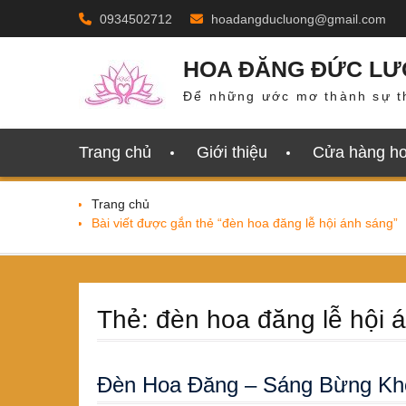
Skip
0934502712
hoadangducluong@gmail.com
to
content
HOA ĐĂNG ĐỨC L
Để những ước mơ thành sự t
Trang chủ
Giới thiệu
Cửa hàng h
Trang chủ
Bài viết được gắn thẻ “đèn hoa đăng lễ hội ánh sáng”
Thẻ:
đèn hoa đăng lễ hội 
Đèn Hoa Đăng – Sáng Bừng Khô