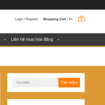
Login / Register
Shopping Cart
/
0
₫
0
Liên hệ mua hoa đăng
Tìm
kiếm
cho: