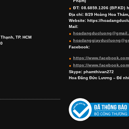
Phạm)
ĐT: 08.6859.1206 (BP.KD) 
Địa chỉ: 8/29 Hoàng Hoa Thám
Website: https://hoadangduc
Mail:
hoadangducluong@gmail
h Thạnh, TP. HCM
hoadanggiayducluong@g
10
Facebook:
https://www.facebook.co
https://www.facebook.co
Skype: phamthivan272
Hoa Đăng Đức Lương – Để nhữ