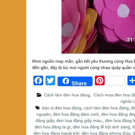
Khơi nguồn may mắn, gắn kết yêu thương cùng Hoa
đến gần, đây là lúc mọi người cùng nhau quây quần
F
T
Pi
Share
a
wi
nt
Cách làm đèn hoa đăng
,
Cách mua đèn hoa đ
c
tt
er
nghĩa 
e
er
e
bán sỉ đèn hoa đăng
,
cách làm đèn hoa đăng
,
đ
nguyện
,
đèn hoa đăng đám cưới
,
đèn hoa đăng đẹ
b
st
đăng giấy
,
đèn hoa đăng giấy màu.
,
đèn hoa đăng 
o
đèn hoa đăng là gì
,
đèn hoa đăng lễ hội ánh sáng
,
đ
đèn hoa đăng ngoài trời
,
đèn hoa đăng phong thủy
,