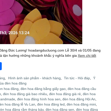
 Đăng Đức Lương! hoadangducluong.com Lễ 30/4 và 01/05 đang
 và tận hưởng những khoảnh khắc ý nghĩa bên gia
Xem chi tiết
S
h
ăng
,
Hình ảnh sản phẩm - khách hàng
,
Tin tức - Hỏi đáp
,
Ý
ar
của đèn hoa đăng
e
èn hoa đăng
,
đèn hoa đăng bằng giấy gạo
,
đèn hoa đăng cầu
p
,
đèn hoa đăng giá bao nhiêu
,
đèn hoa đăng giá rẻ
,
đèn hoa
handmade
,
đèn hoa đăng hình hoa sen
,
đèn hoa đăng Hội An
,
èn hoa đăng lễ Vu Lan
,
đèn hoa đăng led
,
đèn hoa đăng mini
,
đèn hoa đăng rằm tháng bảy
,
đèn hoa đăng sen
,
đèn hoa đăng