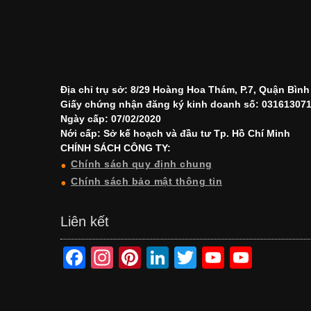
Địa chỉ trụ sở: 8/29 Hoàng Hoa Thám, P.7, Quận Bìn
Giấy chứng nhận đăng ký kinh doanh số: 03161307
Ngày cấp: 07/02/2020
Nới cấp: Sở kế hoạch và đầu tư Tp. Hồ Chí Minh
CHÍNH SÁCH CÔNG TY:
Chính sách quy định chung
Chính sách bảo mật thông tin
Liên kết
F
In
Pi
Li
T
Y
Y
a
st
nt
n
wi
o
o
c
a
er
k
tt
u
u