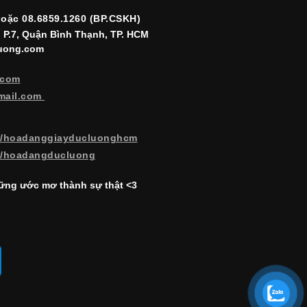
hoặc 08.6859.1260 (BP.CSKH)
, P.7, Quận Bình Thạnh, TP. HCM
luong.com
.com
mail.com
m/hoadanggiayducluonghcm
m/hoadangducluong
ng ước mơ thành sự thật <3