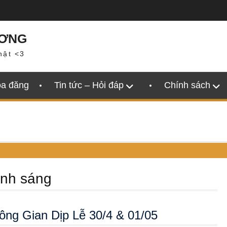
ƯƠNG
hật <3
oa đăng
Tin tức – Hỏi đáp
Chính sách
ánh sáng
ng Gian Dịp Lễ 30/4 & 01/05