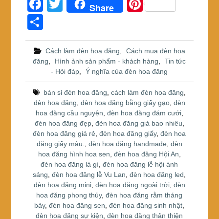
F
T
Pi
Share
a
wi
nt
S
c
tt
er
h
e
er
e
ar
Cách làm đèn hoa đăng
,
Cách mua đèn hoa
đăng
,
Hình ảnh sản phẩm - khách hàng
,
Tin tức
b
st
e
- Hỏi đáp
,
Ý nghĩa của đèn hoa đăng
o
bán sỉ đèn hoa đăng
,
cách làm đèn hoa đăng
,
o
đèn hoa đăng
,
đèn hoa đăng bằng giấy gạo
,
đèn
k
hoa đăng cầu nguyện
,
đèn hoa đăng đám cưới
,
đèn hoa đăng đẹp
,
đèn hoa đăng giá bao nhiêu
,
đèn hoa đăng giá rẻ
,
đèn hoa đăng giấy
,
đèn hoa
đăng giấy màu.
,
đèn hoa đăng handmade
,
đèn
hoa đăng hình hoa sen
,
đèn hoa đăng Hội An
,
đèn hoa đăng là gì
,
đèn hoa đăng lễ hội ánh
sáng
,
đèn hoa đăng lễ Vu Lan
,
đèn hoa đăng led
,
đèn hoa đăng mini
,
đèn hoa đăng ngoài trời
,
đèn
hoa đăng phong thủy
,
đèn hoa đăng rằm tháng
bảy
,
đèn hoa đăng sen
,
đèn hoa đăng sinh nhật
,
đèn hoa đăng sự kiện
,
đèn hoa đăng thân thiện