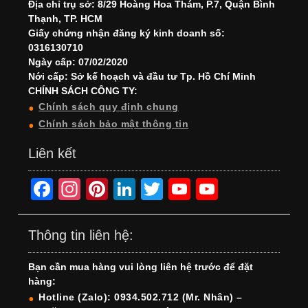
Địa chỉ trụ sở: 8/29 Hoàng Hoa Thám, P.7, Quận Bình
Thạnh, TP. HCM
Giấy chứng nhận đăng ký kinh doanh số:
0316130710
Ngày cấp: 07/02/2020
Nới cấp: Sở kế hoạch và đầu tư Tp. Hồ Chí Minh
CHÍNH SÁCH CÔNG TY:
Chính sách quy định chung
Chính sách bảo mật thông tin
Liên kết
F
In
Pi
Li
T
Y
Y
a
st
nt
n
wi
o
o
c
a
er
k
tt
u
u
Thông tin liên hệ:
e
gr
e
e
er
T
T
Bạn cần mua hàng vui lòng liên hệ trước để đặt
b
a
st
dI
u
u
hàng:
o
m
n
b
b
Hotline (Zalo): 0934.502.712 (Mr. Nhân) –