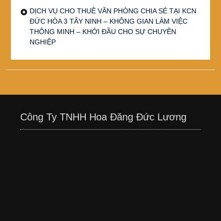
DỊCH VỤ CHO THUÊ VĂN PHÒNG CHIA SẺ TẠI KCN
ĐỨC HÒA 3 TÂY NINH – KHÔNG GIAN LÀM VIỆC
THÔNG MINH – KHỞI ĐẦU CHO SỰ CHUYÊN
NGHIỆP
Công Ty TNHH Hoa Đăng Đức Lương