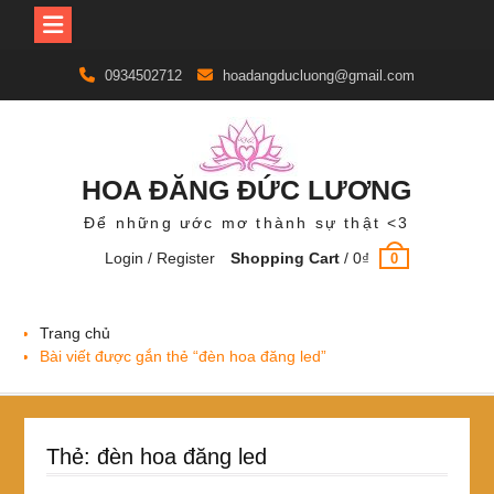
Skip
0934502712
hoadangducluong@gmail.com
to
content
HOA ĐĂNG ĐỨC LƯƠNG
Để những ước mơ thành sự thật <3
Login / Register
Shopping Cart
/
0
₫
0
Trang chủ
Bài viết được gắn thẻ “đèn hoa đăng led”
Thẻ:
đèn hoa đăng led