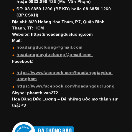
hoặc 0933.096.426 (Ms. Vân Phạm)
o
e
e
ĐT: 08.6859.1206 (BP.KD) hoặc 08.6859.1260
k
C
(BP.CSKH)
h
Địa chỉ: 8/29 Hoàng Hoa Thám, P.7, Quận Bình
Thạnh, TP. HCM
a
Website: https://hoadangducluong.com
Mail:
n
hoadangducluong@gmail.com
n
hoadanggiayducluong@gmail.com
el
Facebook:
https://www.facebook.com/hoadanggiayducl
uonghcm
https://www.facebook.com/hoadangducluong
Skype: phamthivan272
Hoa Đăng Đức Lương – Để những ước mơ thành sự
thật <3