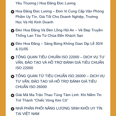
Yêu Thương | Hoa Đăng Đức Lương
Hoa Đăng Đức Lương – Đơn Vị Cung Cấp Văn Phòng
Phẩm Uy Tín, Giá Tốt Cho Doanh Nghiệp, Trường
Học Và Hộ Kinh Doanh
Đèn Hoa Đăng Và Đèn Lồng Hội An – Vẻ Đẹp Truyền
Thống Lan Tỏa Từ Chùa Đến Khách Sạn
Đèn Hoa Đăng – Sáng Bừng Không Gian Dịp Lễ 30/4
& 01/05
TỔNG QUAN TIÊU CHUẨN ISO 22000 – DỊCH VỤ TƯ
VẤN, ĐÀO TẠO VÀ HỖ TRỢ ĐÁNH GIÁ TIÊU CHUẨN
ISO 22000
TỔNG QUAN TỪ TIÊU CHUẨN ISO 26000 – DỊCH VỤ
TƯ VẤN, ĐÀO TẠO VÀ HỖ TRỢ ĐÁNH GIÁ TIÊU
CHUẨN ISO 26000
Giải Mã Ma Trận Thao Túng Tâm Linh: Khi Niềm Tin
Trở Thành “Chiếc Vòng Kim Cô”
NHÀ PHÂN PHỐI NĂNG LƯỢNG SINH KHỐI UY TÍN
TẠI VIỆT NAM