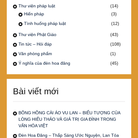
Thư viện pháp luật
(14)
Hiến pháp
(3)
Tình huống pháp luật
(12)
Thư viện Phật Giáo
(43)
Tin tức – Hỏi đáp
(108)
Văn phòng phẩm
(1)
Ý nghĩa của đèn hoa đăng
(45)
Bài viết mới
BÔNG HỒNG CÀI ÁO VU LAN – BIỂU TƯỢNG CỦA
LÒNG HIẾU THẢO VÀ GIÁ TRỊ GIA ĐÌNH TRONG
VĂN HÓA VIỆT
Đèn Hoa Đăng – Thắp Sáng Ước Nguyện, Lan Tỏa