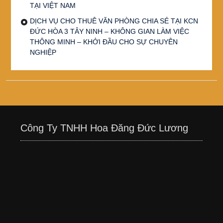
TẠI VIỆT NAM
DỊCH VỤ CHO THUÊ VĂN PHÒNG CHIA SẺ TẠI KCN
ĐỨC HÒA 3 TÂY NINH – KHÔNG GIAN LÀM VIỆC
THÔNG MINH – KHỞI ĐẦU CHO SỰ CHUYÊN
NGHIỆP
Công Ty TNHH Hoa Đăng Đức Lương