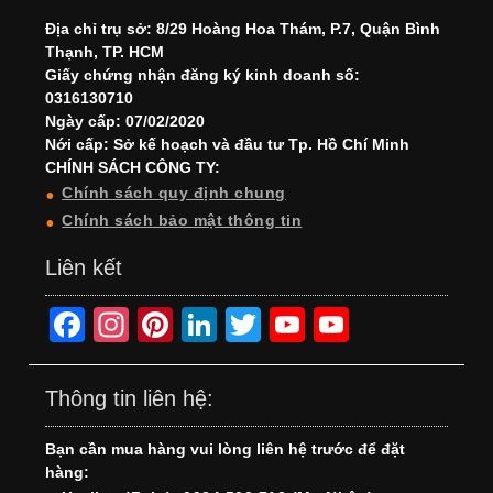
Địa chỉ trụ sở: 8/29 Hoàng Hoa Thám, P.7, Quận Bình
Thạnh, TP. HCM
Giấy chứng nhận đăng ký kinh doanh số:
0316130710
Ngày cấp: 07/02/2020
Nới cấp: Sở kế hoạch và đầu tư Tp. Hồ Chí Minh
CHÍNH SÁCH CÔNG TY:
Chính sách quy định chung
Chính sách bảo mật thông tin
Liên kết
F
In
Pi
Li
T
Y
Y
a
st
nt
n
wi
o
o
c
a
er
k
tt
u
u
Thông tin liên hệ:
e
gr
e
e
er
T
T
Bạn cần mua hàng vui lòng liên hệ trước để đặt
b
a
st
dI
u
u
hàng: