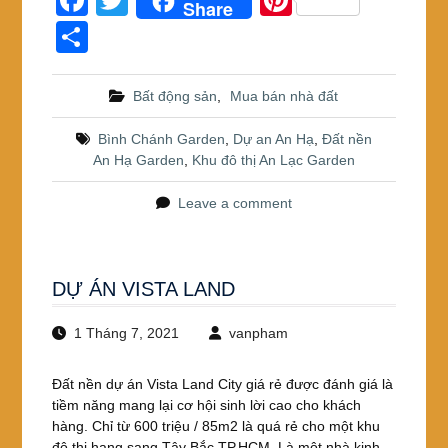
F
T
Pi
Share
a
wi
nt
S
c
tt
er
h
e
er
e
ar
Bất động sản
,
Mua bán nhà đất
b
st
e
Bình Chánh Garden
,
Dự an An Hạ
,
Đất nền
o
An Hạ Garden
,
Khu đô thị An Lạc Garden
o
Leave a comment
k
DỰ ÁN VISTA LAND
1 Tháng 7, 2021
vanpham
Đất nền dự án Vista Land City giá rẻ được đánh giá là
tiềm năng mang lại cơ hội sinh lời cao cho khách
hàng. Chỉ từ 600 triệu / 85m2 là quá rẻ cho một khu
đô thị hạng sang Tây Bắc TP.HCM. Là một nhà kinh