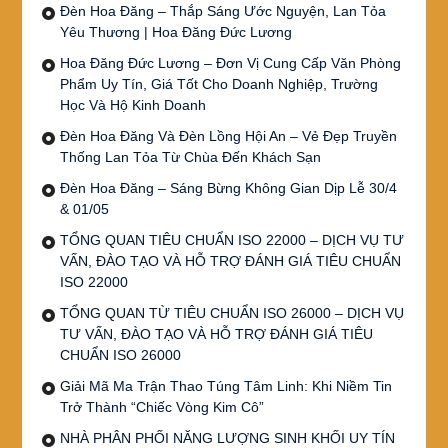
Đèn Hoa Đăng – Thắp Sáng Ước Nguyện, Lan Tỏa
Yêu Thương | Hoa Đăng Đức Lương
Hoa Đăng Đức Lương – Đơn Vị Cung Cấp Văn Phòng
Phẩm Uy Tín, Giá Tốt Cho Doanh Nghiệp, Trường
Học Và Hộ Kinh Doanh
Đèn Hoa Đăng Và Đèn Lồng Hội An – Vẻ Đẹp Truyền
Thống Lan Tỏa Từ Chùa Đến Khách Sạn
Đèn Hoa Đăng – Sáng Bừng Không Gian Dịp Lễ 30/4
& 01/05
TỔNG QUAN TIÊU CHUẨN ISO 22000 – DỊCH VỤ TƯ
VẤN, ĐÀO TẠO VÀ HỖ TRỢ ĐÁNH GIÁ TIÊU CHUẨN
ISO 22000
TỔNG QUAN TỪ TIÊU CHUẨN ISO 26000 – DỊCH VỤ
TƯ VẤN, ĐÀO TẠO VÀ HỖ TRỢ ĐÁNH GIÁ TIÊU
CHUẨN ISO 26000
Giải Mã Ma Trận Thao Túng Tâm Linh: Khi Niềm Tin
Trở Thành “Chiếc Vòng Kim Cô”
NHÀ PHÂN PHỐI NĂNG LƯỢNG SINH KHỐI UY TÍN