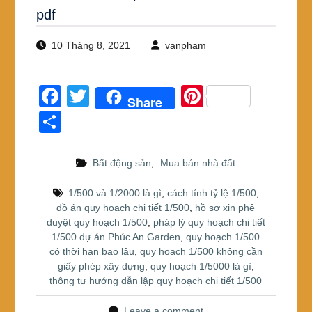
pdf
10 Tháng 8, 2021
vanpham
F
T
Pi
Share
a
wi
nt
S
c
tt
er
h
e
er
e
ar
Bất động sản
,
Mua bán nhà đất
b
st
e
1/500 và 1/2000 là gì
,
cách tính tỷ lệ 1/500
,
o
đồ án quy hoạch chi tiết 1/500
,
hồ sơ xin phê
duyệt quy hoạch 1/500
,
pháp lý quy hoạch chi tiết
o
1/500 dự án Phúc An Garden
,
quy hoạch 1/500
k
có thời hạn bao lâu
,
quy hoạch 1/500 không cần
giấy phép xây dựng
,
quy hoạch 1/5000 là gì
,
thông tư hướng dẫn lập quy hoạch chi tiết 1/500
Leave a comment