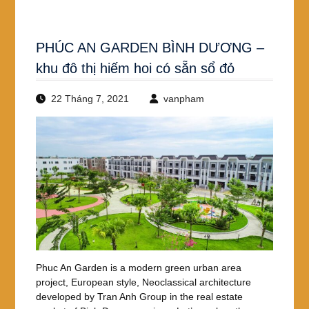
k
PHÚC AN GARDEN BÌNH DƯƠNG –
khu đô thị hiếm hoi có sẵn sổ đỏ
22 Tháng 7, 2021
vanpham
Phuc An Garden is a modern green urban area
project, European style, Neoclassical architecture
developed by Tran Anh Group in the real estate