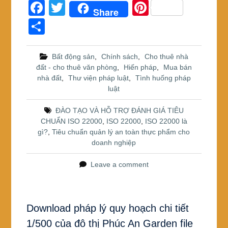
F
T
Pi
Share
a
wi
nt
S
c
tt
er
h
e
er
e
ar
Bất động sản
,
Chính sách
,
Cho thuê nhà
đất - cho thuê văn phòng
,
Hiến pháp
,
Mua bán
b
st
e
nhà đất
,
Thư viện pháp luật
,
Tình huống pháp
o
luật
o
ĐÀO TẠO VÀ HỖ TRỢ ĐÁNH GIÁ TIÊU
k
CHUẨN ISO 22000
,
ISO 22000
,
ISO 22000 là
gì?
,
Tiêu chuẩn quản lý an toàn thực phẩm cho
doanh nghiệp
Leave a comment
Download pháp lý quy hoạch chi tiết
1/500 của đô thị Phúc An Garden file