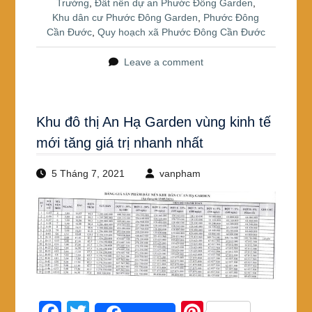
o
Trường
,
Đất nền dự an Phước Đông Garden
,
Khu dân cư Phước Đông Garden
,
Phước Đông
o
Cần Đước
,
Quy hoạch xã Phước Đông Cần Đước
k
Leave a comment
Khu đô thị An Hạ Garden vùng kinh tế
mới tăng giá trị nhanh nhất
5 Tháng 7, 2021
vanpham