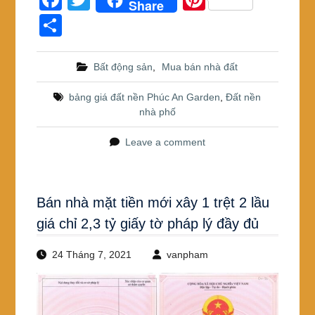
Share
a
wi
nt
S
c
tt
er
h
e
er
e
ar
Bất động sản
,
Mua bán nhà đất
b
st
e
bảng giá đất nền Phúc An Garden
,
Đất nền
o
nhà phố
o
Leave a comment
k
Bán nhà mặt tiền mới xây 1 trệt 2 lầu
giá chỉ 2,3 tỷ giấy tờ pháp lý đầy đủ
24 Tháng 7, 2021
vanpham