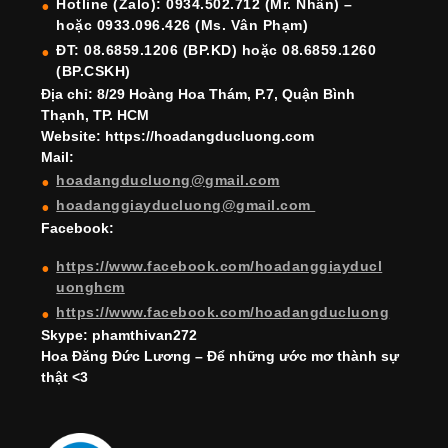
o
m
n
b
b
Hotline (Zalo): 0934.502.712 (Mr. Nhân) –
hoặc 0933.096.426 (Ms. Vân Phạm)
o
e
e
ĐT: 08.6859.1206 (BP.KD) hoặc 08.6859.1260
k
C
(BP.CSKH)
h
Địa chỉ: 8/29 Hoàng Hoa Thám, P.7, Quận Bình
Thạnh, TP. HCM
a
Website: https://hoadangducluong.com
Mail:
n
hoadangducluong@gmail.com
n
hoadanggiayducluong@gmail.com
el
Facebook:
https://www.facebook.com/hoadanggiayducl
uonghcm
https://www.facebook.com/hoadangducluong
Skype: phamthivan272
Hoa Đăng Đức Lương – Để những ước mơ thành sự
thật <3