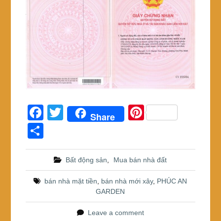
F
T
Pi
Share
a
wi
nt
S
c
tt
er
h
e
er
e
ar
Bất động sản
,
Mua bán nhà đất
b
st
e
bán nhà mặt tiền
,
bán nhà mới xây
,
PHÚC AN
o
GARDEN
o
Leave a comment