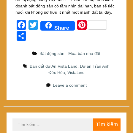
doanh bất động sản có tầm nhìn dài hạn, bạn sẽ tiếc
nuối khi không sở hữu ít nhất một mảnh đất tại đây.
F
T
Pi
Share
a
wi
nt
S
c
tt
er
h
e
er
e
ar
Bất động sản
,
Mua bán nhà đất
b
st
e
Bán đất dự An Vista Land
,
Dự an Trần Anh
o
Đức Hòa
,
Vistaland
o
Leave a comment
k
Tìm
kiếm