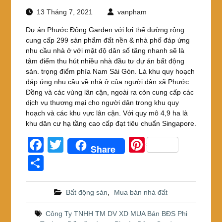
13 Tháng 7, 2021
vanpham
Dự án Phước Đông Garden với lợi thế đường rộng
cung cấp 299 sản phẩm đất nền & nhà phố đáp ứng
nhu cầu nhà ở với mật độ dân số tăng nhanh sẽ là
tâm điểm thu hút nhiều nhà đầu tư dự án bất động
sản. trọng điểm phía Nam Sài Gòn. Là khu quy hoạch
đáp ứng nhu cầu về nhà ở của người dân xã Phước
Đồng và các vùng lân cận, ngoài ra còn cung cấp các
dịch vụ thương mại cho người dân trong khu quy
hoạch và các khu vực lân cận. Với quy mô 4,9 ha là
khu dân cư hạ tầng cao cấp đạt tiêu chuẩn Singapore.
F
T
Pi
Share
a
wi
nt
S
c
tt
er
h
e
er
e
ar
Bất động sản
,
Mua bán nhà đất
b
st
e
Công Ty TNHH TM DV XD MUA Bán BĐS Phi