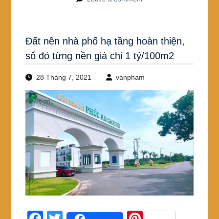
Đất nền nhà phố hạ tầng hoàn thiện,
sổ đỏ từng nền giá chỉ 1 tỷ/100m2
28 Tháng 7, 2021
vanpham
F
T
Pi