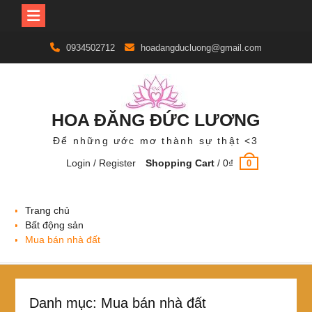
Skip
0934502712
hoadangducluong@gmail.com
to
content
HOA ĐĂNG ĐỨC LƯƠNG
Để những ước mơ thành sự thật <3
Login / Register
Shopping Cart
/
0
₫
0
Trang chủ
Bất động sản
Mua bán nhà đất
Danh mục:
Mua bán nhà đất