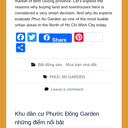
market of Binh Duong province. Let’s explore the
reasons why buying land and townhouses here is
considered a very smart decision. And why do experts
evaluate Phuc An Garden as one of the most livable
urban areas in the North of Ho Chi Minh City today.
F
T
Pi
Share
a
wi
nt
S
c
tt
er
h
e
er
e
ar
Bất động sản
,
Mua bán nhà đất
b
st
e
PHÚC AN GARDEN
o
o
Leave a comment
k
Khu dân cư Phước Đông Garden
những điểm nổi bật