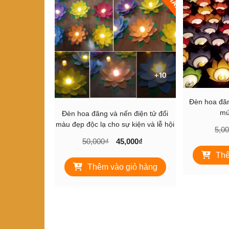
Đèn hoa đăn
mú
Đèn hoa đăng và nến điện tử đổi
màu đẹp độc lạ cho sự kiện và lễ hội
5,0
Giá
Giá
50,000
₫
45,000
₫
gốc
hiện
Thê
là:
tại
Thêm vào giỏ hàng
50,000₫.
là:
45,000₫.