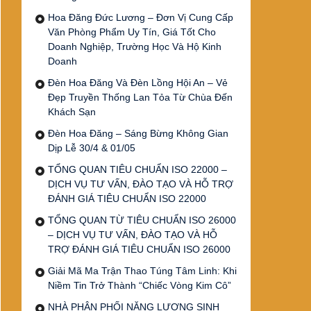
Hoa Đăng Đức Lương – Đơn Vị Cung Cấp
Văn Phòng Phẩm Uy Tín, Giá Tốt Cho
Doanh Nghiệp, Trường Học Và Hộ Kinh
Doanh
Đèn Hoa Đăng Và Đèn Lồng Hội An – Vẻ
Đẹp Truyền Thống Lan Tỏa Từ Chùa Đến
Khách Sạn
Đèn Hoa Đăng – Sáng Bừng Không Gian
Dịp Lễ 30/4 & 01/05
TỔNG QUAN TIÊU CHUẨN ISO 22000 –
DỊCH VỤ TƯ VẤN, ĐÀO TẠO VÀ HỖ TRỢ
ĐÁNH GIÁ TIÊU CHUẨN ISO 22000
TỔNG QUAN TỪ TIÊU CHUẨN ISO 26000
– DỊCH VỤ TƯ VẤN, ĐÀO TẠO VÀ HỖ
TRỢ ĐÁNH GIÁ TIÊU CHUẨN ISO 26000
Giải Mã Ma Trận Thao Túng Tâm Linh: Khi
Niềm Tin Trở Thành “Chiếc Vòng Kim Cô”
NHÀ PHÂN PHỐI NĂNG LƯỢNG SINH