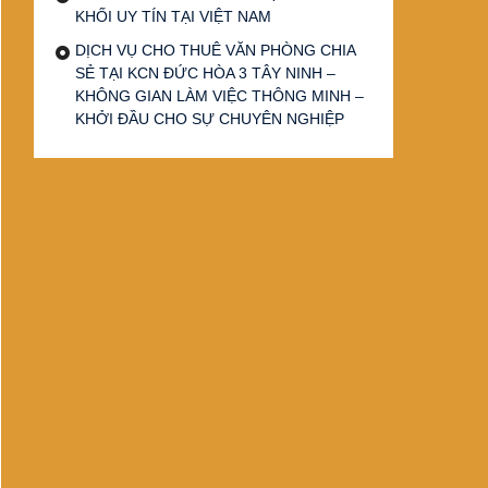
KHỐI UY TÍN TẠI VIỆT NAM
DỊCH VỤ CHO THUÊ VĂN PHÒNG CHIA
SẺ TẠI KCN ĐỨC HÒA 3 TÂY NINH –
KHÔNG GIAN LÀM VIỆC THÔNG MINH –
KHỞI ĐẦU CHO SỰ CHUYÊN NGHIỆP