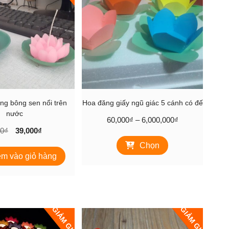
ng bông sen nổi trên
Hoa đăng giấy ngũ giác 5 cánh có đế
nước
Khoảng
60,000
₫
–
6,000,000
₫
Giá
Giá
00
₫
39,000
₫
giá:
Sản
gốc
hiện
từ
Chọn
phẩm
là:
tại
60,000₫
m vào giỏ hàng
này
49,000₫.
là:
đến
có
39,000₫.
6,000,000₫
nhiều
biến
thể.
GIẢM GIÁ!
GIẢM GIÁ!
Các
tùy