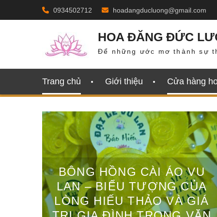
Skip
0934502712
hoadangducluong@gmail.com
to
content
HOA ĐĂNG ĐỨC L
Để những ước mơ thành sự t
Trang chủ
Giới thiệu
Cửa hàng h
BÔNG HỒNG CÀI ÁO VU
LAN – BIỂU TƯỢNG CỦA
LÒNG HIẾU THẢO VÀ GIÁ
TRỊ GIA ĐÌNH TRONG VĂN