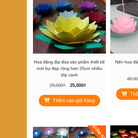
Hoa đăng đại đóa sản phẩm thiết kế
Nến hoa đă
mới bự đẹp rộng hơn 25cm nhiều
lớp cánh
49,0
Giá
Giá
29,000
₫
25,000
₫
gốc
hiện
Thê
là:
tại
Thêm vào giỏ hàng
29,000₫.
là:
25,000₫.
GIẢM GIÁ!