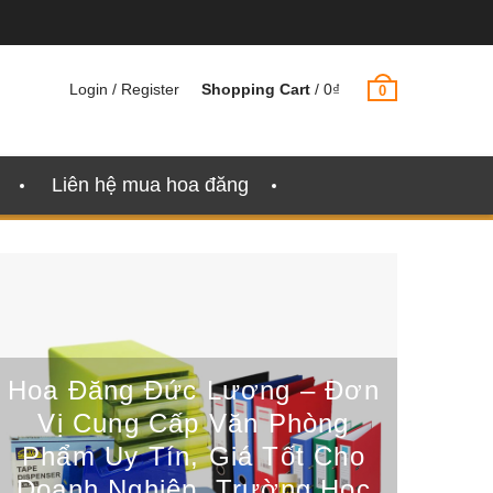
Login / Register
Shopping Cart
/
0
₫
0
Liên hệ mua hoa đăng
Hoa Đăng Đức Lương – Đơn
Vị Cung Cấp Văn Phòng
Phẩm Uy Tín, Giá Tốt Cho
Doanh Nghiệp, Trường Học