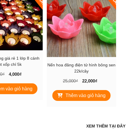
chọn
có
thể
được
chọn
trên
trang
sản
phẩm
g giá rẻ 1 lớp 8 cánh
t xốp chỉ 5k
Nến hoa đăng điện tử hình bông sen
22k/cây
Giá
Giá
00
₫
4,000
₫
gốc
hiện
Giá
Giá
25,000
₫
22,000
₫
là:
tại
gốc
hiện
m vào giỏ hàng
5,000₫.
là:
là:
tại
Thêm vào giỏ hàng
4,000₫.
25,000₫.
là:
22,000₫.
XEM THÊM TẠI ĐÂY