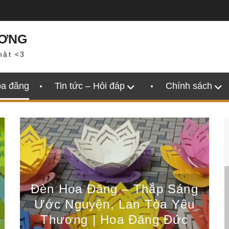
ƯƠNG
hật <3
oa đăng
Tin tức – Hỏi đáp
Chính sách
Đèn Hoa Đăng – Thắp Sáng
Ước Nguyện, Lan Tỏa Yêu
Thương | Hoa Đăng Đức