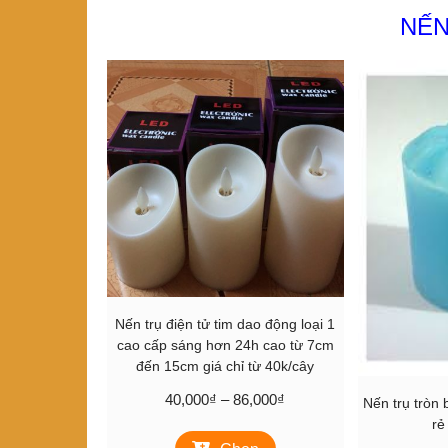
NẾN
Nến trụ điện tử tim dao động loại 1
cao cấp sáng hơn 24h cao từ 7cm
đến 15cm giá chỉ từ 40k/cây
Khoảng
40,000
₫
–
86,000
₫
Nến trụ tròn
giá:
rẻ
Sản
từ