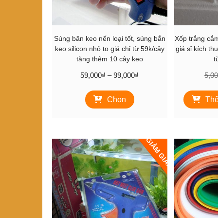
Súng băn keo nến loại tốt, súng bắn
Xốp trắng cắ
keo silicon nhỏ to giá chỉ từ 59k/cây
giá sỉ kích t
tặng thêm 10 cây keo
t
Khoảng
59,000
₫
–
99,000
₫
5,0
giá:
Sản
từ
Chọn
Thê
phẩm
59,000₫
này
đến
có
99,000₫
nhiều
GIẢM GIÁ!
biến
thể.
Các
tùy
chọn
có
thể
được