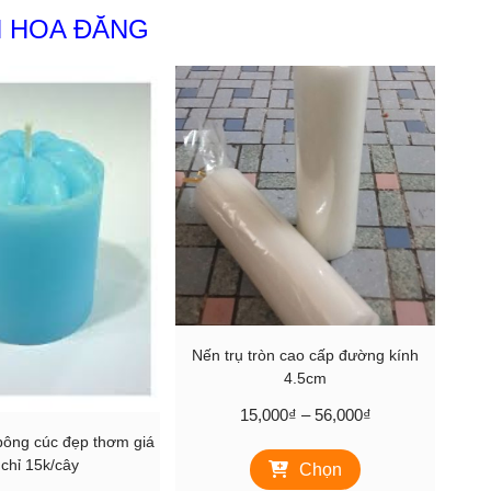
 HOA ĐĂNG
Nến trụ tròn cao cấp đường kính
4.5cm
Khoảng
15,000
₫
–
56,000
₫
giá:
 bông cúc đẹp thơm giá
Sản
từ
 chỉ 15k/cây
Chọn
phẩm
15,000₫