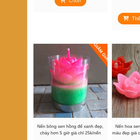
Chọn
phẩm
40,000₫
này
đến
có
Thê
86,000₫
nhiều
biến
thể.
Các
GIẢM GIÁ!
tùy
chọn
có
thể
được
chọn
trên
trang
sản
phẩm
Nến bông sen hồng đế xanh đẹp,
Nến hoa sen
cháy hơn 5 giờ giá chỉ 25k/nến
màu đẹp giá c