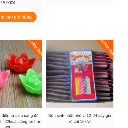
này
15,000
₫
đến
có
56,000₫
nhiều
m vào giỏ hàng
biến
thể.
Các
tùy
GIẢM GIÁ!
GIẢM GIÁ!
chọn
có
thể
được
chọn
trên
trang
sản
phẩm
 điện tử siêu sáng đủ
Nến sinh nhật nhỏ vỉ 12-24 cây giá
hỉ 22k/cái sáng tới hơn
rẻ chỉ 15k/vỉ
30h