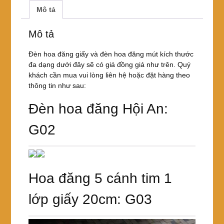
và
c
tt
er
ar
Mô tả
đèn
e
er
e
e
hoa
đăng
Mô tả
b
st
mút
o
đồng
Đèn hoa đăng giấy và đèn hoa đăng mút kích thước
giá
đa dạng dưới đây sẽ có giá đồng giá như trên. Quý
o
6k
khách cần mua vui lòng liên hệ hoặc đặt hàng theo
k
số
thông tin như sau:
lượng
Đèn hoa đăng Hội An:
G02
Hoa đăng 5 cánh tim 1
lớp giấy 20cm: G03