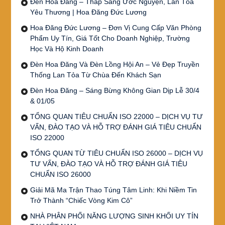
Đèn Hoa Đăng – Thắp Sáng Ước Nguyện, Lan Tỏa
Yêu Thương | Hoa Đăng Đức Lương
Hoa Đăng Đức Lương – Đơn Vị Cung Cấp Văn Phòng
Phẩm Uy Tín, Giá Tốt Cho Doanh Nghiệp, Trường
Học Và Hộ Kinh Doanh
Đèn Hoa Đăng Và Đèn Lồng Hội An – Vẻ Đẹp Truyền
Thống Lan Tỏa Từ Chùa Đến Khách Sạn
Đèn Hoa Đăng – Sáng Bừng Không Gian Dịp Lễ 30/4
& 01/05
TỔNG QUAN TIÊU CHUẨN ISO 22000 – DỊCH VỤ TƯ
VẤN, ĐÀO TẠO VÀ HỖ TRỢ ĐÁNH GIÁ TIÊU CHUẨN
ISO 22000
TỔNG QUAN TỪ TIÊU CHUẨN ISO 26000 – DỊCH VỤ
TƯ VẤN, ĐÀO TẠO VÀ HỖ TRỢ ĐÁNH GIÁ TIÊU
CHUẨN ISO 26000
Giải Mã Ma Trận Thao Túng Tâm Linh: Khi Niềm Tin
Trở Thành “Chiếc Vòng Kim Cô”
NHÀ PHÂN PHỐI NĂNG LƯỢNG SINH KHỐI UY TÍN