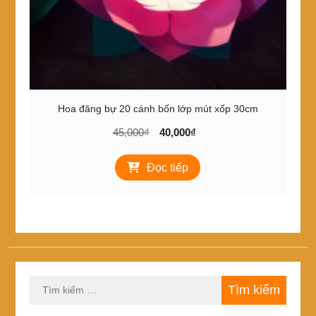
Hoa đăng bự 20 cánh bốn lớp mút xốp 30cm
Giá
Giá
45,000
₫
40,000
₫
gốc
hiện
là:
tại
Đọc tiếp
45,000₫.
là:
40,000₫.
Tìm
kiếm
cho: