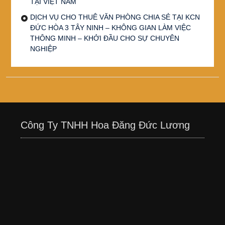
TẠI VIỆT NAM
DỊCH VỤ CHO THUÊ VĂN PHÒNG CHIA SẺ TẠI KCN
ĐỨC HÒA 3 TÂY NINH – KHÔNG GIAN LÀM VIỆC
THÔNG MINH – KHỞI ĐẦU CHO SỰ CHUYÊN
NGHIỆP
Công Ty TNHH Hoa Đăng Đức Lương