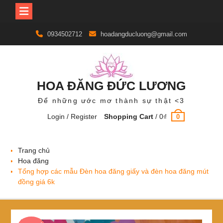
Skip
0934502712
hoadangducluong@gmail.com
to
content
HOA ĐĂNG ĐỨC LƯƠNG
Để những ước mơ thành sự thật <3
Login / Register
Shopping Cart
/
0
₫
0
Trang chủ
Hoa đăng
Tổng hợp các mẫu Đèn hoa đăng giấy và đèn hoa đăng mút
đồng giá 6k