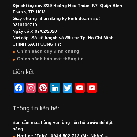
Địa chỉ trụ sở: 8/29 Hoàng Hoa Thám, P.7, Quận Bình
Thạnh, TP. HCM
Giấy chứng nhận đăng ký kinh doanh số:
0316130710
Ngày cấp: 07/02/2020
Nới cấp: Sở kế hoạch và đầu tư Tp. Hồ Chí Minh
CHÍNH SÁCH CÔNG TY:
Chính sách quy định chung
Chính sách bảo mật thông tin
Liên kết
F
In
Pi
Li
T
Y
Y
a
st
nt
n
wi
o
o
c
a
er
k
tt
u
u
Thông tin liên hệ:
e
gr
e
e
er
T
T
Bạn cần mua hàng vui lòng liên hệ trước để đặt
b
a
st
dI
u
u
hàng:
o
m
n
b
b
Hotline (Zalo): 0934.502.712 (Mr. Nhân) –