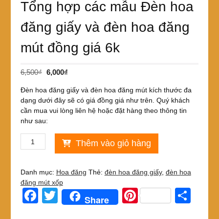
Tổng hợp các mẫu Đèn hoa
đăng giấy và đèn hoa đăng
mút đồng giá 6k
Giá
Giá
6,500
₫
6,000
₫
gốc
hiện
Đèn hoa đăng giấy và đèn hoa đăng mút kích thước đa
là:
tại
dạng dưới đây sẽ có giá đồng giá như trên. Quý khách
6,500₫.
là:
cần mua vui lòng liên hệ hoặc đặt hàng theo thông tin
6,000₫.
như sau:
Tổng
Thêm vào giỏ hàng
hợp
các
mẫu
Danh mục:
Hoa đăng
Thẻ:
đèn hoa đăng giấy
,
đèn hoa
Đèn
đăng mút xốp
hoa
F
T
Pi
S
Share
đăng
a
wi
nt
h
giấy