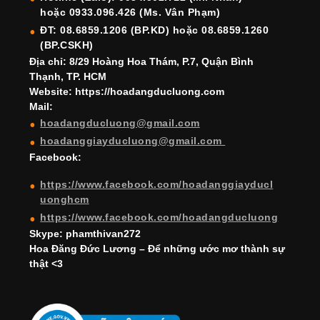
hoặc 0933.096.426 (Ms. Vân Phạm)
o
e
e
ĐT: 08.6859.1206 (BP.KD) hoặc 08.6859.1260
k
C
(BP.CSKH)
h
Địa chỉ: 8/29 Hoàng Hoa Thám, P.7, Quận Bình
Thạnh, TP. HCM
a
Website: https://hoadangducluong.com
Mail:
n
hoadangducluong@gmail.com
n
hoadanggiayducluong@gmail.com
el
Facebook:
https://www.facebook.com/hoadanggiayducl
uonghcm
https://www.facebook.com/hoadangducluong
Skype: phamthivan272
Hoa Đăng Đức Lương – Để những ước mơ thành sự
thật <3