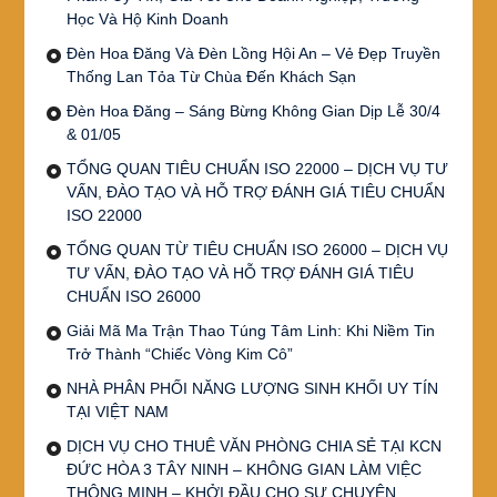
Học Và Hộ Kinh Doanh
Đèn Hoa Đăng Và Đèn Lồng Hội An – Vẻ Đẹp Truyền
Thống Lan Tỏa Từ Chùa Đến Khách Sạn
Đèn Hoa Đăng – Sáng Bừng Không Gian Dịp Lễ 30/4
& 01/05
TỔNG QUAN TIÊU CHUẨN ISO 22000 – DỊCH VỤ TƯ
VẤN, ĐÀO TẠO VÀ HỖ TRỢ ĐÁNH GIÁ TIÊU CHUẨN
ISO 22000
TỔNG QUAN TỪ TIÊU CHUẨN ISO 26000 – DỊCH VỤ
TƯ VẤN, ĐÀO TẠO VÀ HỖ TRỢ ĐÁNH GIÁ TIÊU
CHUẨN ISO 26000
Giải Mã Ma Trận Thao Túng Tâm Linh: Khi Niềm Tin
Trở Thành “Chiếc Vòng Kim Cô”
NHÀ PHÂN PHỐI NĂNG LƯỢNG SINH KHỐI UY TÍN
TẠI VIỆT NAM
DỊCH VỤ CHO THUÊ VĂN PHÒNG CHIA SẺ TẠI KCN
ĐỨC HÒA 3 TÂY NINH – KHÔNG GIAN LÀM VIỆC
THÔNG MINH – KHỞI ĐẦU CHO SỰ CHUYÊN