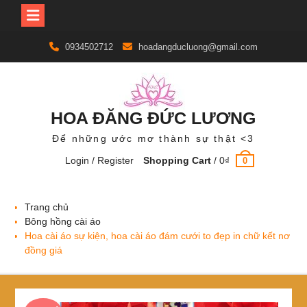
Skip
0934502712
hoadangducluong@gmail.com
to
content
HOA ĐĂNG ĐỨC LƯƠNG
Để những ước mơ thành sự thật <3
Login / Register
Shopping Cart
/
0
₫
0
Trang chủ
Bông hồng cài áo
Hoa cài áo sự kiện, hoa cài áo đám cưới to đẹp in chữ kết nơ
đồng giá