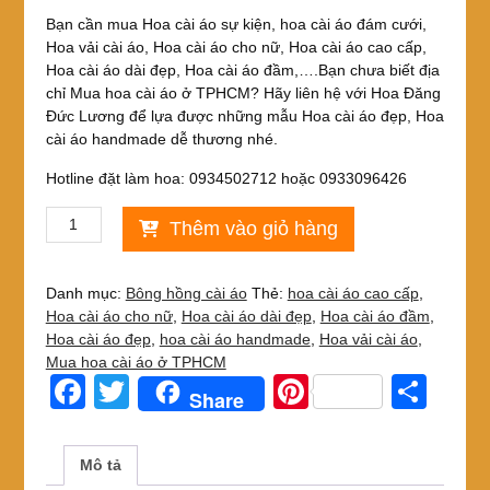
gốc
hiện
Bạn cần mua Hoa cài áo sự kiện, hoa cài áo đám cưới,
là:
tại
Hoa vải cài áo, Hoa cài áo cho nữ, Hoa cài áo cao cấp,
25,000₫.
là:
Hoa cài áo dài đẹp, Hoa cài áo đầm,….Bạn chưa biết địa
22,000₫.
chỉ Mua hoa cài áo ở TPHCM? Hãy liên hệ với Hoa Đăng
Đức Lương để lựa được những mẫu Hoa cài áo đẹp, Hoa
cài áo handmade dễ thương nhé.
Hotline đặt làm hoa: 0934502712 hoặc 0933096426
Hoa
Thêm vào giỏ hàng
cài
áo
sự
Danh mục:
Bông hồng cài áo
Thẻ:
hoa cài áo cao cấp
,
kiện,
Hoa cài áo cho nữ
,
Hoa cài áo dài đẹp
,
Hoa cài áo đầm
,
hoa
Hoa cài áo đẹp
,
hoa cài áo handmade
,
Hoa vải cài áo
,
cài
Mua hoa cài áo ở TPHCM
áo
F
T
Pi
S
Share
đám
a
wi
nt
h
cưới
to
c
tt
er
ar
Mô tả
đẹp