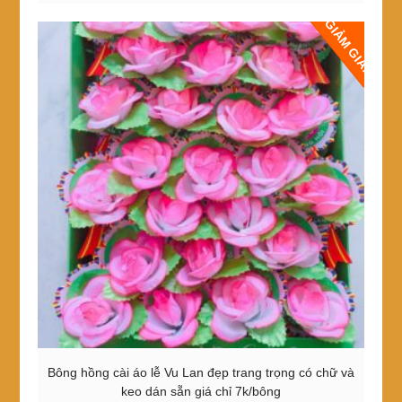
7,000₫.
GIẢM GIÁ!
Bông hồng cài áo lễ Vu Lan đẹp trang trọng có chữ và
keo dán sẵn giá chỉ 7k/bông