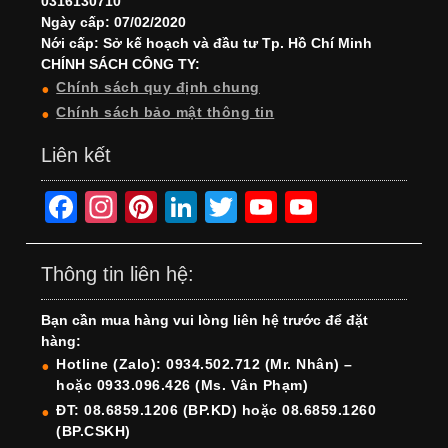
0316130710
Ngày cấp: 07/02/2020
Nới cấp: Sở kế hoạch và đầu tư Tp. Hồ Chí Minh
CHÍNH SÁCH CÔNG TY:
Chính sách quy định chung
Chính sách bảo mật thông tin
Liên kết
F
In
Pi
Li
T
Y
Y
a
st
nt
n
wi
o
o
c
a
er
k
tt
u
u
Thông tin liên hệ:
e
gr
e
e
er
T
T
Bạn cần mua hàng vui lòng liên hệ trước để đặt
b
a
st
dI
u
u
hàng:
o
m
n
b
b
Hotline (Zalo): 0934.502.712 (Mr. Nhân) –
hoặc 0933.096.426 (Ms. Vân Phạm)
o
e
e
ĐT: 08.6859.1206 (BP.KD) hoặc 08.6859.1260
k
C
(BP.CSKH)