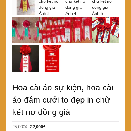
Hoa cài áo sự kiện, hoa cài
áo đám cưới to đẹp in chữ
kết nơ đồng giá
Giá
Giá
25,000
₫
22,000
₫