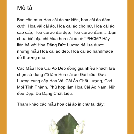
e
er
e
e
in
chữ
Mô tả
b
st
kết
o
nơ
Bạn cần mua Hoa cài áo sự kiện, hoa cài áo đám
đồng
cưới, Hoa vải cài áo, Hoa cài áo cho nữ, Hoa cài áo
o
giá
cao cấp, Hoa cài áo dài đẹp, Hoa cài áo đầm,….Bạn
k
số
chưa biết địa chỉ Mua hoa cài áo ở TPHCM? Hãy
lượng
liên hệ với Hoa Đăng Đức Lương để lựa được
những mẫu Hoa cài áo đẹp, Hoa cài áo handmade
dễ thương nhé.
Các Mẫu Hoa Cài Áo Đẹp đồng giá nhiều khách lựa
chọn sử dụng để làm Hoa cài áo Đại biểu. Đức
Lương cung cấp Hoa Vải Cài Áo Chất Lượng, Cod
Mọi Tỉnh Thành. Phù hợp làm Hoa Cài Áo Nam, Nữ
đều Đẹp. Đa Dạng Chất Liệu.
Tham khảo các mẫu hoa cài áo in chữ tại đây: