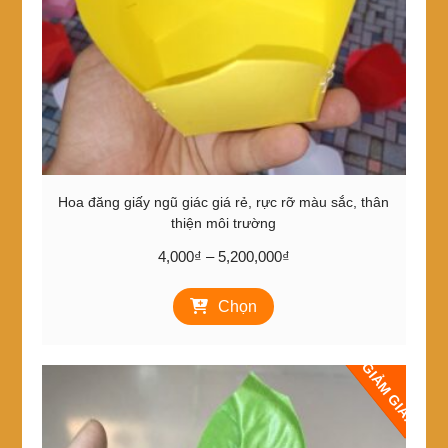
Hoa đăng giấy ngũ giác giá rẻ, rực rỡ màu sắc, thân
thiện môi trường
Khoảng
4,000
₫
–
5,200,000
₫
giá:
Sản
từ
Chọn
phẩm
4,000₫
này
đến
có
5,200,000₫
GIẢM GIÁ!
nhiều
biến
thể.
Các