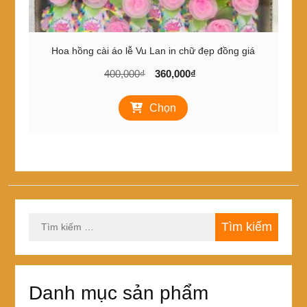
Hoa hồng cài áo lễ Vu Lan in chữ đẹp đồng giá
Giá
Giá
400,000
₫
360,000
₫
gốc
hiện
Sản
là:
tại
Chọn
phẩm
400,000₫.
là:
này
360,000₫.
có
nhiều
biến
thể.
Các
tùy
Tìm
chọn
kiếm
có
cho:
thể
được
chọn
Danh mục sản phẩm
trên