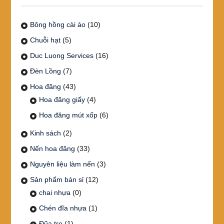
trang
sản
phẩm
Bông hồng cài áo
(10)
Chuỗi hạt
(5)
Duc Luong Services
(16)
Đèn Lồng
(7)
Hoa đăng
(43)
Hoa đăng giấy
(4)
Hoa đăng mút xốp
(6)
Kinh sách
(2)
Nến hoa đăng
(33)
Nguyên liệu làm nến
(3)
Sản phẩm bán sỉ
(12)
chai nhựa
(0)
Chén đĩa nhựa
(1)
Đũa tre
(1)