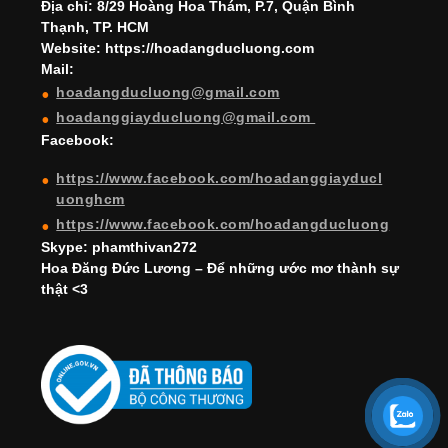
h
Địa chỉ: 8/29 Hoàng Hoa Thám, P.7, Quận Bình
Thạnh, TP. HCM
a
Website: https://hoadangducluong.com
Mail:
n
hoadangducluong@gmail.com
n
hoadanggiayducluong@gmail.com
el
Facebook:
https://www.facebook.com/hoadanggiayducl
uonghcm
https://www.facebook.com/hoadangducluong
Skype: phamthivan272
Hoa Đăng Đức Lương – Để những ước mơ thành sự
thật <3