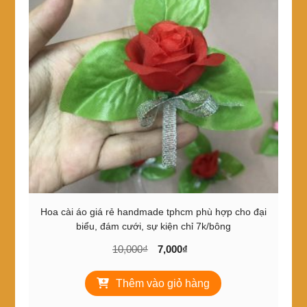
tùy
chọn
có
thể
được
chọn
trên
trang
sản
phẩm
Hoa cài áo giá rẻ handmade tphcm phù hợp cho đại
biểu, đám cưới, sự kiện chỉ 7k/bông
Giá
Giá
10,000
₫
7,000
₫
gốc
hiện
là:
tại
Thêm vào giỏ hàng
10,000₫.
là: