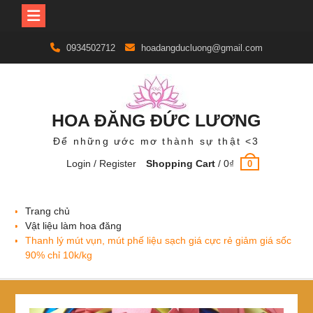
Skip
0934502712
hoadangducluong@gmail.com
to
content
HOA ĐĂNG ĐỨC LƯƠNG
Để những ước mơ thành sự thật <3
Login / Register
Shopping Cart
/
0
₫
0
Trang chủ
Vật liệu làm hoa đăng
Thanh lý mút vụn, mút phế liệu sạch giá cực rẻ giảm giá sốc
90% chỉ 10k/kg