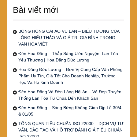
Bài viết mới
BÔNG HỒNG CÀI ÁO VU LAN – BIỂU TƯỢNG CỦA
LÒNG HIẾU THẢO VÀ GIÁ TRỊ GIA ĐÌNH TRONG
VĂN HÓA VIỆT
Đèn Hoa Đăng – Thắp Sáng Ước Nguyện, Lan Tỏa
Yêu Thương | Hoa Đăng Đức Lương
Hoa Đăng Đức Lương – Đơn Vị Cung Cấp Văn Phòng
Phẩm Uy Tín, Giá Tốt Cho Doanh Nghiệp, Trường
Học Và Hộ Kinh Doanh
Đèn Hoa Đăng Và Đèn Lồng Hội An – Vẻ Đẹp Truyền
Thống Lan Tỏa Từ Chùa Đến Khách Sạn
Đèn Hoa Đăng – Sáng Bừng Không Gian Dịp Lễ 30/4
& 01/05
TỔNG QUAN TIÊU CHUẨN ISO 22000 – DỊCH VỤ TƯ
VẤN, ĐÀO TẠO VÀ HỖ TRỢ ĐÁNH GIÁ TIÊU CHUẨN
ISO 22000