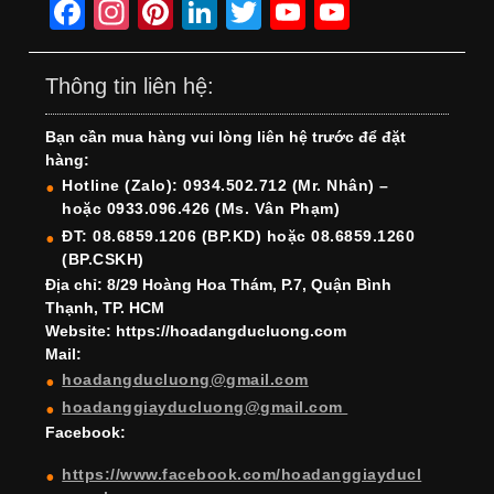
F
In
Pi
Li
T
Y
Y
a
st
nt
n
wi
o
o
c
a
er
k
tt
u
u
Thông tin liên hệ:
e
gr
e
e
er
T
T
Bạn cần mua hàng vui lòng liên hệ trước để đặt
b
a
st
dI
u
u
hàng:
o
m
n
b
b
Hotline (Zalo): 0934.502.712 (Mr. Nhân) –
hoặc 0933.096.426 (Ms. Vân Phạm)
o
e
e
ĐT: 08.6859.1206 (BP.KD) hoặc 08.6859.1260
k
C
(BP.CSKH)
h
Địa chỉ: 8/29 Hoàng Hoa Thám, P.7, Quận Bình
Thạnh, TP. HCM
a
Website: https://hoadangducluong.com
Mail:
n
hoadangducluong@gmail.com
n
hoadanggiayducluong@gmail.com
el
Facebook:
https://www.facebook.com/hoadanggiayducl