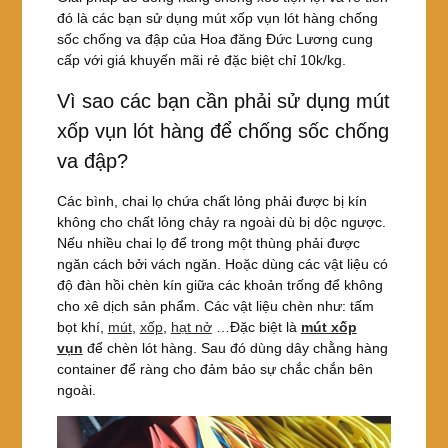
đó là các bạn sử dụng mút xốp vụn lót hàng chống
sốc chống va đập của Hoa đăng Đức Lương cung
cấp với giá khuyến mãi rẻ đặc biệt chỉ 10k/kg.
Vì sao các bạn cần phải sử dụng mút
xốp vụn lót hàng để chống sốc chống
va đập?
Các bình, chai lọ chứa chất lỏng phải được bị kín
không cho chất lỏng chảy ra ngoài dù bị dộc ngược.
Nếu nhiều chai lọ để trong một thùng phải được
ngăn cách bởi vách ngăn. Hoặc dùng các vật liệu có
độ đàn hồi chèn kín giữa các khoản trống để không
cho xê dịch sản phẩm. Các vật liệu chèn như: tấm
bọt khí,
mút
,
xốp
,
hạt nở
…Đặc biệt là
mút xốp
vụn
để chèn lót hàng. Sau đó dùng dây chằng hàng
container để ràng cho đảm bảo sự chắc chắn bên
ngoài.