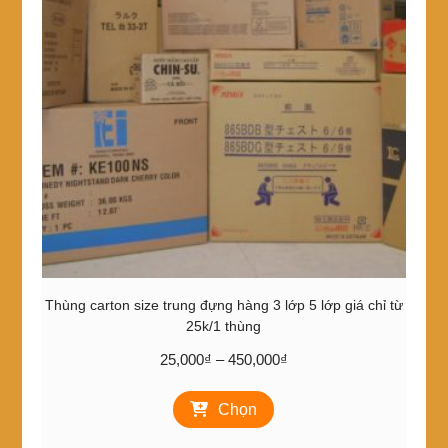
tùy
chọn
có
thể
được
chọn
trên
trang
sản
phẩm
Thùng carton size trung đựng hàng 3 lớp 5 lớp giá chỉ từ
25k/1 thùng
Khoảng
25,000
₫
–
450,000
₫
giá:
Sản
từ
Chọn
phẩm
25,000₫
này
đến