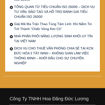
TỔNG QUAN TỪ TIÊU CHUẨN ISO 26000 – DỊCH VỤ
TƯ VẤN, ĐÀO TẠO VÀ HỖ TRỢ ĐÁNH GIÁ TIÊU
CHUẨN ISO 26000
Giải Mã Ma Trận Thao Túng Tâm Linh: Khi Niềm Tin
Trở Thành “Chiếc Vòng Kim Cô”
NHÀ PHÂN PHỐI NĂNG LƯỢNG SINH KHỐI UY TÍN
TẠI VIỆT NAM
DỊCH VỤ CHO THUÊ VĂN PHÒNG CHIA SẺ TẠI KCN
ĐỨC HÒA 3 TÂY NINH – KHÔNG GIAN LÀM VIỆC
THÔNG MINH – KHỞI ĐẦU CHO SỰ CHUYÊN
NGHIỆP
Công Ty TNHH Hoa Đăng Đức Lương