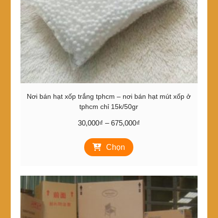
chọn
trên
trang
sản
phẩm
Nơi bán hạt xốp trắng tphcm – nơi bán hạt mút xốp ở
tphcm chỉ 15k/50gr
Khoảng
30,000
₫
–
675,000
₫
giá:
Sản
từ
Chọn
phẩm
30,000₫
này
đến
có
675,000₫
nhiều
biến
thể.
Các