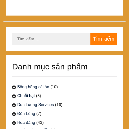
có
450,000₫
nhiều
biến
thể.
Các
tùy
Tìm
chọn
kiếm
có
cho:
thể
được
chọn
Danh mục sản phẩm
trên
trang
sản
phẩm
Bông hồng cài áo
(10)
Chuỗi hạt
(5)
Duc Luong Services
(16)
Đèn Lồng
(7)
Hoa đăng
(43)