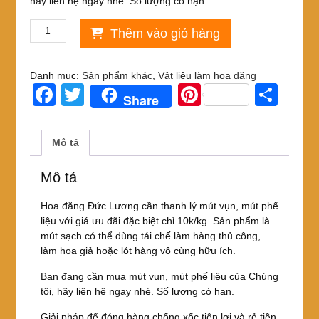
hãy liên hệ ngay nhé. Số lượng có hạn.
Thanh
Thêm vào giỏ hàng
lý
mút
vụn,
Danh mục:
Sản phẩm khác
,
Vật liệu làm hoa đăng
mút
F
T
Pi
S
Share
phế
a
wi
nt
h
liệu
sạch
c
tt
er
ar
Mô tả
giá
e
er
e
e
cực
rẻ
Mô tả
b
st
giảm
o
giá
Hoa đăng Đức Lương cần thanh lý mút vụn, mút phế
sốc
liệu với giá ưu đãi đặc biệt chỉ 10k/kg. Sản phẩm là
o
90%
mút sạch có thể dùng tái chế làm hàng thủ công,
k
chỉ
làm hoa giả hoặc lót hàng vô cùng hữu ích.
10k/kg
Bạn đang cần mua mút vụn, mút phế liệu của Chúng
số
tôi, hãy liên hệ ngay nhé. Số lượng có hạn.
lượng
Giải pháp để đóng hàng chống xốc tiện lợi và rẻ tiền