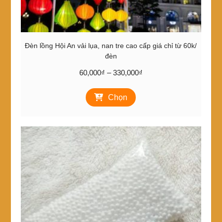
Đèn lồng Hội An vải lụa, nan tre cao cấp giá chỉ từ 60k/
đèn
Khoảng
60,000
₫
–
330,000
₫
giá:
Sản
từ
Chọn
phẩm
60,000₫
này
đến
có
330,000₫
nhiều
biến
thể.
Các
tùy
chọn
có
thể
được