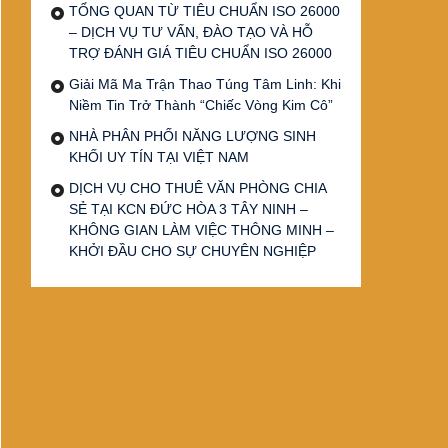
TỔNG QUAN TỪ TIÊU CHUẨN ISO 26000
– DỊCH VỤ TƯ VẤN, ĐÀO TẠO VÀ HỖ
TRỢ ĐÁNH GIÁ TIÊU CHUẨN ISO 26000
Giải Mã Ma Trận Thao Túng Tâm Linh: Khi
Niềm Tin Trở Thành “Chiếc Vòng Kim Cô”
NHÀ PHÂN PHỐI NĂNG LƯỢNG SINH
KHỐI UY TÍN TẠI VIỆT NAM
DỊCH VỤ CHO THUÊ VĂN PHÒNG CHIA
SẺ TẠI KCN ĐỨC HÒA 3 TÂY NINH –
KHÔNG GIAN LÀM VIỆC THÔNG MINH –
KHỞI ĐẦU CHO SỰ CHUYÊN NGHIỆP