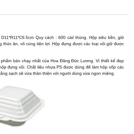
c
tt
er
ar
e
er
e
e
b
st
o
 D11*R11*C6.5cm Quy cách : 600 cái/ thùng. Hộp siêu bền, giữ
o
g thức ăn, vô cùng tiện lợi. Hộp đựng được các loại xôi giữ được
k
 phẩm bán chạy nhất của Hoa Đăng Đức Lương. Vì thiết kế đẹp
 hộp đựng xôi. Chất liệu nhựa PS được dùng để làm hộp xốp các
 trắng sạch sẽ vừa thân thiện với người dùng vừa ngon miệng.