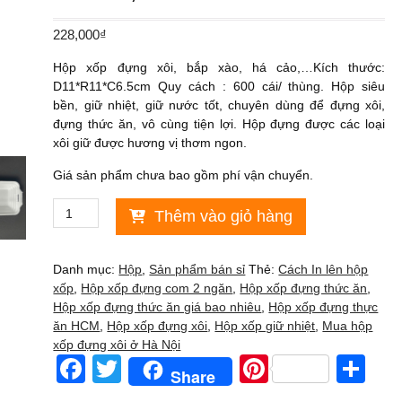
228,000
₫
Hộp xốp đựng xôi, bắp xào, há cảo,…Kích thước:
D11*R11*C6.5cm Quy cách : 600 cái/ thùng. Hộp siêu
bền, giữ nhiệt, giữ nước tốt, chuyên dùng để đựng xôi,
đựng thức ăn, vô cùng tiện lợi. Hộp đựng được các loại
xôi giữ được hương vị thơm ngon.
Giá sản phẩm chưa bao gồm phí vận chuyển.
Hộp
Thêm vào giỏ hàng
xốp
đựng
xôi,
Danh mục:
Hộp
,
Sản phẩm bán sỉ
Thẻ:
Cách In lên hộp
bắp
xốp
,
Hộp xốp đựng com 2 ngăn
,
Hộp xốp đựng thức ăn
,
xào,
Hộp xốp đựng thức ăn giá bao nhiêu
,
Hộp xốp đựng thực
há
ăn HCM
,
Hộp xốp đựng xôi
,
Hộp xốp giữ nhiệt
,
Mua hộp
cảo,...600
xốp đựng xôi ở Hà Nội
cái
F
T
Pi
S
Share
số
a
wi
nt
h
lượng