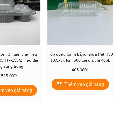
ơm 3 ngăn chất liệu
Hộp đựng bánh bằng nhựa Pet H30
3 Ttk-133/2 màu đen
13.5x9x4cm 500 cái giá chỉ 405k
ng sang trọng
405,000
₫
,515,000
₫
Thêm vào giỏ hàng
m vào giỏ hàng