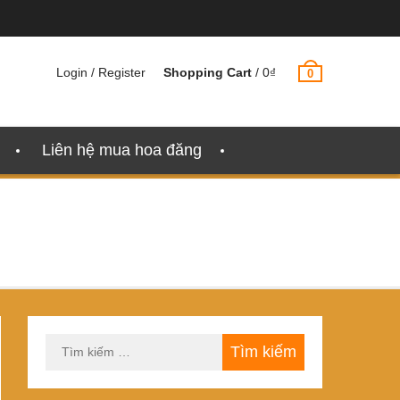
Login / Register
Shopping Cart
/
0
₫
0
Liên hệ mua hoa đăng
Tìm
kiếm
cho: