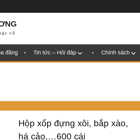
ƯƠNG
hật <3
oa đăng
Tin tức – Hỏi đáp
Chính sách
Hộp xốp đựng xôi, bắp xào,
há cảo,…600 cái