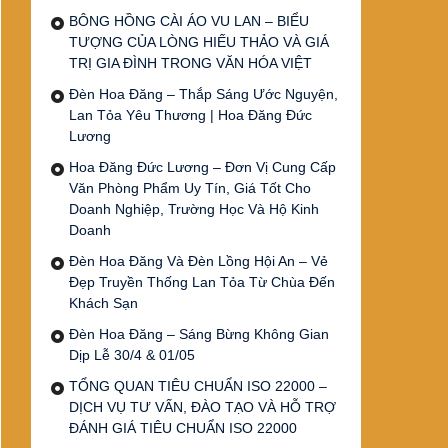
BÔNG HỒNG CÀI ÁO VU LAN – BIỂU
TƯỢNG CỦA LÒNG HIẾU THẢO VÀ GIÁ
TRỊ GIA ĐÌNH TRONG VĂN HÓA VIỆT
Đèn Hoa Đăng – Thắp Sáng Ước Nguyện,
Lan Tỏa Yêu Thương | Hoa Đăng Đức
Lương
Hoa Đăng Đức Lương – Đơn Vị Cung Cấp
Văn Phòng Phẩm Uy Tín, Giá Tốt Cho
Doanh Nghiệp, Trường Học Và Hộ Kinh
Doanh
Đèn Hoa Đăng Và Đèn Lồng Hội An – Vẻ
Đẹp Truyền Thống Lan Tỏa Từ Chùa Đến
Khách Sạn
Đèn Hoa Đăng – Sáng Bừng Không Gian
Dịp Lễ 30/4 & 01/05
TỔNG QUAN TIÊU CHUẨN ISO 22000 –
DỊCH VỤ TƯ VẤN, ĐÀO TẠO VÀ HỖ TRỢ
ĐÁNH GIÁ TIÊU CHUẨN ISO 22000