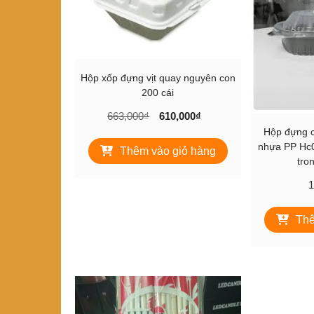
Hộp xốp đựng vịt quay nguyên con
200 cái
Giá
Giá
663,000
₫
610,000
₫
gốc
hiện
Hộp đựng c
là:
tại
nhựa PP Hc0
Thêm vào giỏ hàng
tro
663,000₫.
là:
610,000₫.
1
Thê