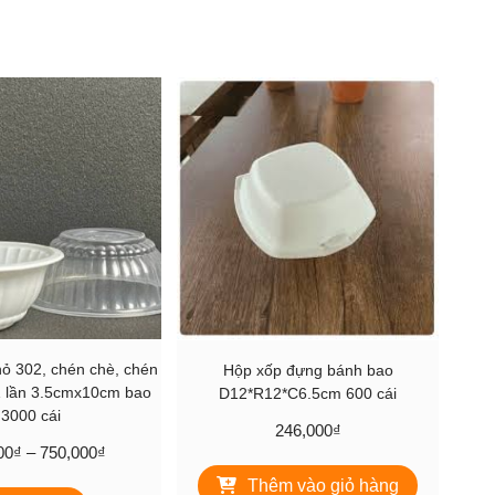
ỏ 302, chén chè, chén
Hộp xốp đựng bánh bao
 lần 3.5cmx10cm bao
D12*R12*C6.5cm 600 cái
3000 cái
246,000
₫
Khoảng
00
₫
–
750,000
₫
giá:
Thêm vào giỏ hàng
Sản