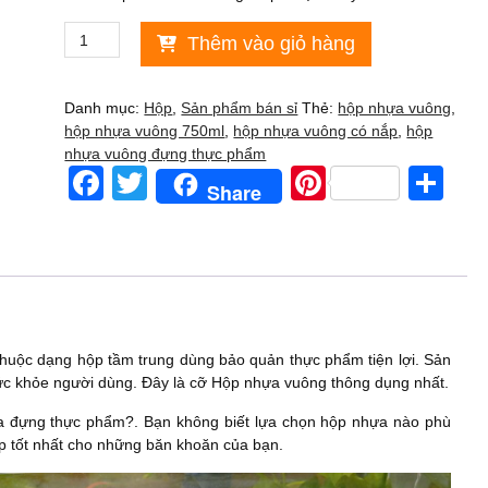
Hộp
Thêm vào giỏ hàng
nhựa
vuông
750ml
Danh mục:
Hộp
,
Sản phẩm bán sỉ
Thẻ:
hộp nhựa vuông
,
có
hộp nhựa vuông 750ml
,
hộp nhựa vuông có nắp
,
hộp
nắp
nhựa vuông đựng thực phẩm
đựng
F
T
Pi
S
Share
thực
a
wi
nt
h
phẩm
lốc
c
tt
er
ar
10
e
er
e
e
cái
số
b
st
lượng
o
huộc dạng hộp tầm trung dùng bảo quản thực phẩm tiện lợi. Sản
o
ức khỏe người dùng. Đây là cỡ Hộp nhựa vuông thông dụng nhất.
k
 đựng thực phẩm?. Bạn không biết lựa chọn hộp nhựa nào phù
p tốt nhất cho những băn khoăn của bạn.