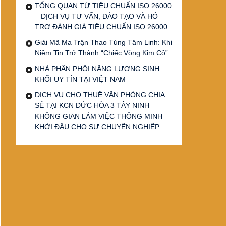
TỔNG QUAN TỪ TIÊU CHUẨN ISO 26000
– DỊCH VỤ TƯ VẤN, ĐÀO TẠO VÀ HỖ
TRỢ ĐÁNH GIÁ TIÊU CHUẨN ISO 26000
Giải Mã Ma Trận Thao Túng Tâm Linh: Khi
Niềm Tin Trở Thành “Chiếc Vòng Kim Cô”
NHÀ PHÂN PHỐI NĂNG LƯỢNG SINH
KHỐI UY TÍN TẠI VIỆT NAM
DỊCH VỤ CHO THUÊ VĂN PHÒNG CHIA
SẺ TẠI KCN ĐỨC HÒA 3 TÂY NINH –
KHÔNG GIAN LÀM VIỆC THÔNG MINH –
KHỞI ĐẦU CHO SỰ CHUYÊN NGHIỆP