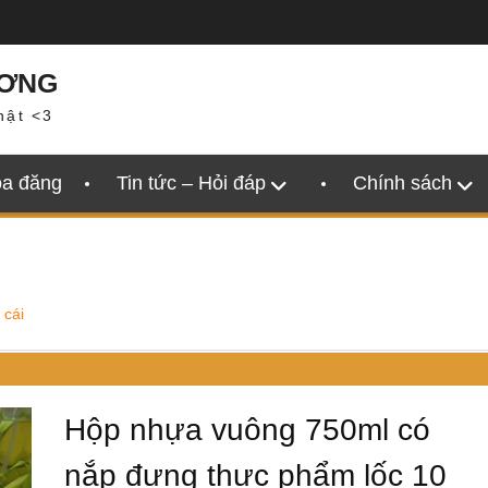
ƯƠNG
hật <3
oa đăng
Tin tức – Hỏi đáp
Chính sách
 cái
Hộp nhựa vuông 750ml có
nắp đựng thực phẩm lốc 10