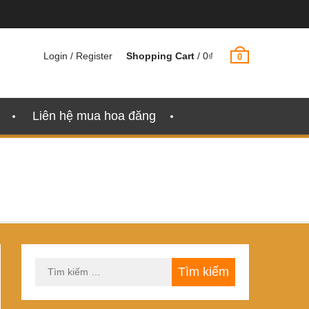
Login / Register
Shopping Cart
/
0
₫
0
Liên hệ mua hoa đăng
Tìm
kiếm
cho: