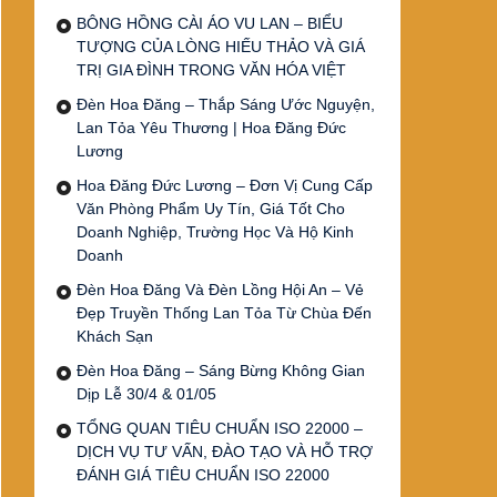
BÔNG HỒNG CÀI ÁO VU LAN – BIỂU
TƯỢNG CỦA LÒNG HIẾU THẢO VÀ GIÁ
TRỊ GIA ĐÌNH TRONG VĂN HÓA VIỆT
Đèn Hoa Đăng – Thắp Sáng Ước Nguyện,
Lan Tỏa Yêu Thương | Hoa Đăng Đức
Lương
Hoa Đăng Đức Lương – Đơn Vị Cung Cấp
Văn Phòng Phẩm Uy Tín, Giá Tốt Cho
Doanh Nghiệp, Trường Học Và Hộ Kinh
Doanh
Đèn Hoa Đăng Và Đèn Lồng Hội An – Vẻ
Đẹp Truyền Thống Lan Tỏa Từ Chùa Đến
Khách Sạn
Đèn Hoa Đăng – Sáng Bừng Không Gian
Dịp Lễ 30/4 & 01/05
TỔNG QUAN TIÊU CHUẨN ISO 22000 –
DỊCH VỤ TƯ VẤN, ĐÀO TẠO VÀ HỖ TRỢ
ĐÁNH GIÁ TIÊU CHUẨN ISO 22000