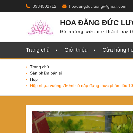
Skip
0934502712
hoadangducluong@gmail.com
to
content
HOA ĐĂNG ĐỨC L
Để những ước mơ thành sự t
Trang chủ
Giới thiệu
Cửa hàng h
Trang chủ
Sản phẩm bán sỉ
Hộp
Hộp nhựa vuông 750ml có nắp đựng thực phẩm lốc 10