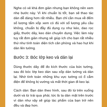
Nghe có vẻ khá đơn giản nhưng bạn không nên xem
nhẹ bước này. Vì khi chuẩn bị tốt, bạn sẽ thao tác
dán dễ dàng hơn rất nhiều. Bạn chỉ cần mua về đếm
số lượng tấm xốp xem có đủ với số lượng yêu cầu
không, chuẩn bị đầy đủ dụng cụ như kéo, dao rọc
giấy, thước dây, keo dán chuyên dụng. Việc làm này
tuy rất đơn giản nhưng sẽ giúp ích cho bạn rất nhiều
thứ như tính toán diện tích căn phòng và hao hụt khi
dán lên tường.
Bước 3: Bóc lớp keo và dán lại
Dùng thước dây để đo kích thước của bức tường,
sau đó bóc lớp keo dán sau xốp dán tường và dán
lại. Nhớ tính toán những khu vực tường có ổ cắm
điện để không bị vướng và mất thời gian đi keo lại.
Cách dán: Bạn dán theo hình, sau đó từ trên xuống
dưới và từ trái qua phải, tức là ta dán mặt trên trước
vì dán như vậy sẽ giúp tác phẩm của bạn trở nên
đều và đẹp hơn.