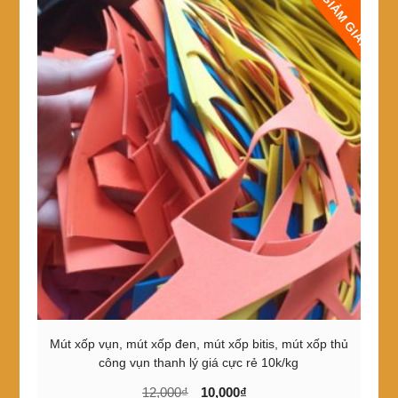
GIẢM GIÁ!
nhiều
biến
thể.
Các
tùy
chọn
có
thể
được
chọn
trên
trang
sản
phẩm
Mút xốp vụn, mút xốp đen, mút xốp bitis, mút xốp thủ
công vụn thanh lý giá cực rẻ 10k/kg
Giá
Giá
12,000
₫
10,000
₫