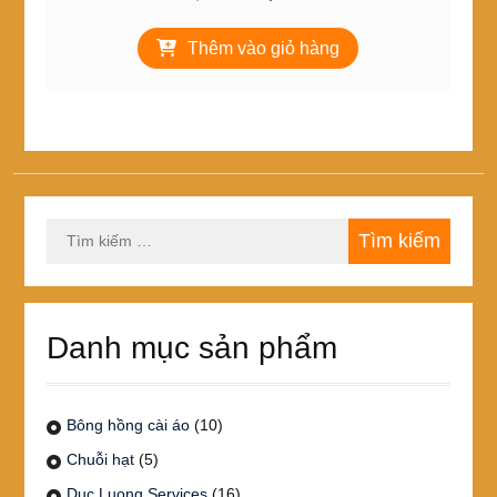
gốc
hiện
là:
tại
Thêm vào giỏ hàng
12,000₫.
là:
10,000₫.
Tìm
kiếm
cho:
Danh mục sản phẩm
Bông hồng cài áo
(10)
Chuỗi hạt
(5)
Duc Luong Services
(16)