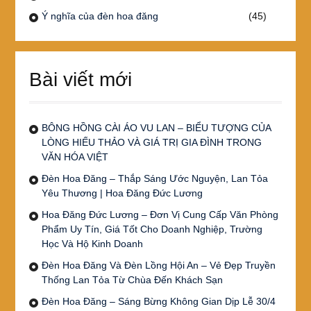
Ý nghĩa của đèn hoa đăng
(45)
Bài viết mới
BÔNG HỒNG CÀI ÁO VU LAN – BIỂU TƯỢNG CỦA
LÒNG HIẾU THẢO VÀ GIÁ TRỊ GIA ĐÌNH TRONG
VĂN HÓA VIỆT
Đèn Hoa Đăng – Thắp Sáng Ước Nguyện, Lan Tỏa
Yêu Thương | Hoa Đăng Đức Lương
Hoa Đăng Đức Lương – Đơn Vị Cung Cấp Văn Phòng
Phẩm Uy Tín, Giá Tốt Cho Doanh Nghiệp, Trường
Học Và Hộ Kinh Doanh
Đèn Hoa Đăng Và Đèn Lồng Hội An – Vẻ Đẹp Truyền
Thống Lan Tỏa Từ Chùa Đến Khách Sạn
Đèn Hoa Đăng – Sáng Bừng Không Gian Dịp Lễ 30/4