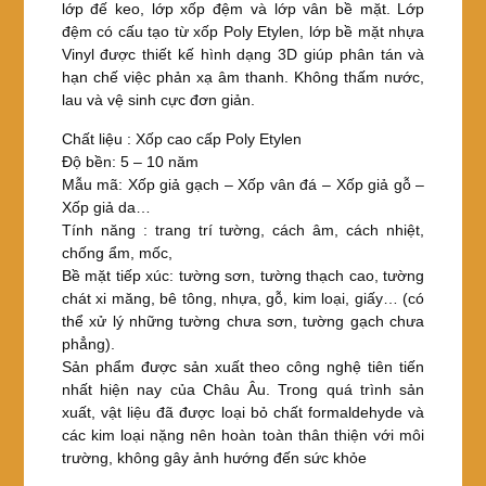
lớp đế keo, lớp xốp đệm và lớp vân bề mặt. Lớp
đệm có cấu tạo từ xốp Poly Etylen, lớp bề mặt nhựa
Vinyl được thiết kế hình dạng 3D giúp phân tán và
hạn chế việc phản xạ âm thanh. Không thấm nước,
lau và vệ sinh cực đơn giản.
Chất liệu : Xốp cao cấp Poly Etylen
Độ bền: 5 – 10 năm
Mẫu mã: Xốp giả gạch – Xốp vân đá – Xốp giả gỗ –
Xốp giả da…
Tính năng : trang trí tường, cách âm, cách nhiệt,
chống ẩm, mốc,
Bề mặt tiếp xúc: tường sơn, tường thạch cao, tường
chát xi măng, bê tông, nhựa, gỗ, kim loại, giấy… (có
thể xử lý những tường chưa sơn, tường gạch chưa
phẳng).
Sản phẩm được sản xuất theo công nghệ tiên tiến
nhất hiện nay của Châu Âu. Trong quá trình sản
xuất, vật liệu đã được loại bỏ chất formaldehyde và
các kim loại nặng nên hoàn toàn thân thiện với môi
trường, không gây ảnh hướng đến sức khỏe