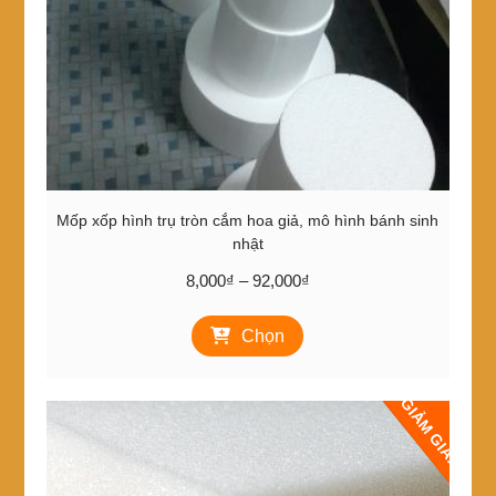
Mốp xốp hình trụ tròn cắm hoa giả, mô hình bánh sinh
nhật
Khoảng
8,000
₫
–
92,000
₫
giá:
Sản
từ
Chọn
phẩm
8,000₫
này
đến
có
92,000₫
GIẢM GIÁ!
nhiều
biến
thể.
Các