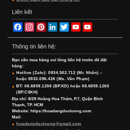
Liên kết
F
In
Pi
Li
T
Y
Y
a
st
nt
n
wi
o
o
c
a
er
k
tt
u
u
Thông tin liên hệ:
e
gr
e
e
er
T
T
Bạn cần mua hàng vui lòng liên hệ trước để đặt
b
a
st
dI
u
u
hàng:
o
m
n
b
b
Hotline (Zalo): 0934.502.712 (Mr. Nhân) –
hoặc 0933.096.426 (Ms. Vân Phạm)
o
e
e
ĐT: 08.6859.1206 (BP.KD) hoặc 08.6859.1260
k
C
(BP.CSKH)
h
Địa chỉ: 8/29 Hoàng Hoa Thám, P.7, Quận Bình
Thạnh, TP. HCM
a
Website: https://hoadangducluong.com
Mail:
n
hoadangducluong@gmail.com
n