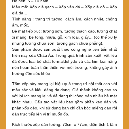
Độ bền: 5 – 10 năm
Mẫu mã: Xốp giả gạch – Xốp vân đá – Xốp giả gỗ – Xốp
giả da…
Tính năng : trang trí tường, cách âm, cách nhiệt, chống
ẩm, mốc,
Bề mặt tiếp xúc: tường sơn, tường thạch cao, tường chát
xi măng, bê tông, nhựa, gỗ, kim loại, giấy… (có thể xử lý
những tường chưa sơn, tường gạch chưa phẳng).
Sản phẩm được sản xuất theo công nghệ tiên tiến nhất
hiện nay của Châu Âu. Trong quá trình sản xuất, vật liệu
đã được loại bỏ chất formaldehyde và các kim loại nặng
nên hoàn toàn thân thiện với môi trường, không gây ảnh
hướng đến sức khỏe
Tấm xốp này mang lại hiệu quả trang trí nội thất cao với
màu sắc và kiểu dáng đa dạng. Giá thành không cao so
với lợi ích mang lại và dễ dàng thi công trên nhiều bề mặt
khác nhau. Cấu tạo vật liệu bao gồm phần keo dán và
phần xốp dẻo, khi sử dụng bạn chỉ cần bóc miếng dán rồi
dán trực tiếp lên vị trí muốn ốp.
Kích thước xốp dán tường: 70cm x 77cm, diện tích 1 tấm