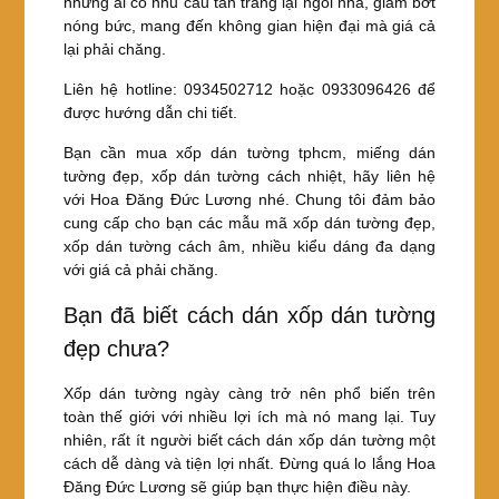
những ai có nhu cầu tân trang lại ngôi nhà, giảm bớt
nóng bức, mang đến không gian hiện đại mà giá cả
lại phải chăng.
Liên hệ hotline: 0934502712 hoặc 0933096426 để
được hướng dẫn chi tiết.
Bạn cần mua xốp dán tường tphcm, miếng dán
tường đẹp, xốp dán tường cách nhiệt, hãy liên hệ
với Hoa Đăng Đức Lương nhé. Chung tôi đảm bảo
cung cấp cho bạn các mẫu mã xốp dán tường đẹp,
xốp dán tường cách âm, nhiều kiểu dáng đa dạng
với giá cả phải chăng.
Bạn đã biết cách dán xốp dán tường
đẹp chưa?
Xốp dán tường ngày càng trở nên phổ biến trên
toàn thế giới với nhiều lợi ích mà nó mang lại. Tuy
nhiên, rất ít người biết cách dán xốp dán tường một
cách dễ dàng và tiện lợi nhất. Đừng quá lo lắng Hoa
Đăng Đức Lương sẽ giúp bạn thực hiện điều này.