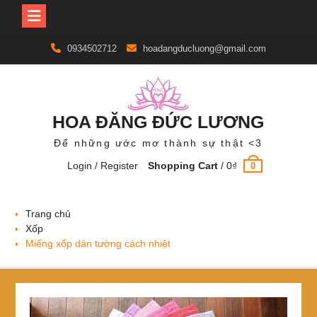
Skip
0934502712
hoadangducluong@gmail.com
to
content
HOA ĐĂNG ĐỨC LƯƠNG
Để những ước mơ thành sự thật <3
Login / Register
Shopping Cart
/
0
₫
0
Trang chủ
Xốp
Miếng xốp dán tường cách nhiệt