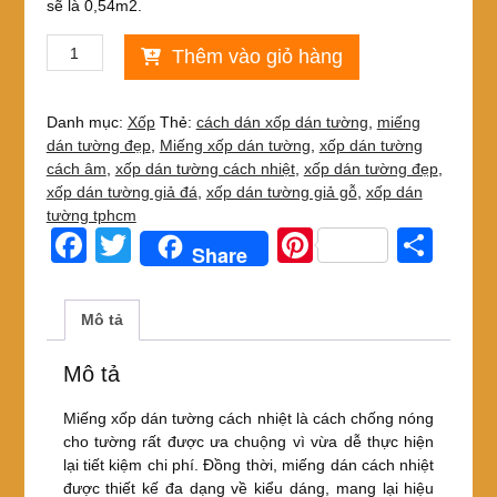
sẽ là 0,54m2.
Miếng
Thêm vào giỏ hàng
xốp
dán
tường
Danh mục:
Xốp
Thẻ:
cách dán xốp dán tường
,
miếng
cách
dán tường đẹp
,
Miếng xốp dán tường
,
xốp dán tường
nhiệt
cách âm
,
xốp dán tường cách nhiệt
,
xốp dán tường đẹp
,
số
xốp dán tường giả đá
,
xốp dán tường giả gỗ
,
xốp dán
lượng
tường tphcm
F
T
Pi
S
Share
a
wi
nt
h
c
tt
er
ar
Mô tả
e
er
e
e
Mô tả
b
st
o
Miếng xốp dán tường cách nhiệt là cách chống nóng
cho tường rất được ưa chuộng vì vừa dễ thực hiện
o
lại tiết kiệm chi phí. Đồng thời, miếng dán cách nhiệt
k
được thiết kế đa dạng về kiểu dáng, mang lại hiệu