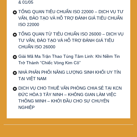
& 01/05
TỔNG QUAN TIÊU CHUẨN ISO 22000 – DỊCH VỤ TƯ
VẤN, ĐÀO TẠO VÀ HỖ TRỢ ĐÁNH GIÁ TIÊU CHUẨN
ISO 22000
TỔNG QUAN TỪ TIÊU CHUẨN ISO 26000 – DỊCH VỤ
TƯ VẤN, ĐÀO TẠO VÀ HỖ TRỢ ĐÁNH GIÁ TIÊU
CHUẨN ISO 26000
Giải Mã Ma Trận Thao Túng Tâm Linh: Khi Niềm Tin
Trở Thành “Chiếc Vòng Kim Cô”
NHÀ PHÂN PHỐI NĂNG LƯỢNG SINH KHỐI UY TÍN
TẠI VIỆT NAM
DỊCH VỤ CHO THUÊ VĂN PHÒNG CHIA SẺ TẠI KCN
ĐỨC HÒA 3 TÂY NINH – KHÔNG GIAN LÀM VIỆC
THÔNG MINH – KHỞI ĐẦU CHO SỰ CHUYÊN
NGHIỆP