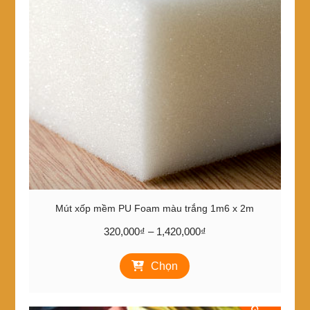
tùy
chọn
có
thể
được
chọn
trên
trang
sản
phẩm
Mút xốp mềm PU Foam màu trắng 1m6 x 2m
Khoảng
320,000
₫
–
1,420,000
₫
giá:
Sản
từ
Chọn
phẩm
320,000₫
này
đến
có
1,420,000₫