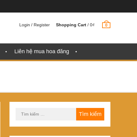
Login / Register
Shopping Cart
/
0
₫
0
Liên hệ mua hoa đăng
Tìm
kiếm
cho: