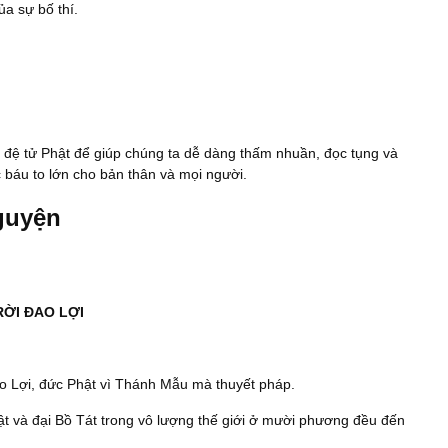
a sự bố thí.
ng đệ tử Phật để giúp chúng ta dễ dàng thấm nhuần, đọc tụng và
báu to lớn cho bản thân và mọi người.
Nguyện
ỜI ĐAO LỢI
ao Lợi, đức Phật vì Thánh Mẫu mà thuyết pháp.
hật và đại Bồ Tát trong vô lượng thế giới ở mười phương đều đến