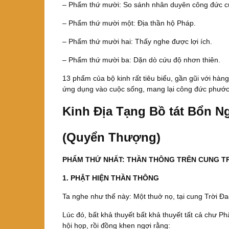
– Phẩm thứ mười: So sánh nhân duyên công đức củ
– Phẩm thứ mười một: Địa thần hộ Pháp.
– Phẩm thứ mười hai: Thấy nghe được lợi ích.
– Phẩm thứ mười ba: Dặn dò cứu độ nhơn thiên.
13 phẩm của bộ kinh rất tiêu biểu, gần gũi với hà
ứng dụng vào cuộc sống, mang lại công đức phước 
Kinh Địa Tạng Bồ tát Bổn 
(Quyển Thượng)
PHẨM THỨ NHẤT: THẦN THÔNG TRÊN CUNG TR
1. PHẬT HIỆN THẦN THÔNG
Ta nghe như thế này: Một thuở nọ, tại cung Trời Đ
Lúc đó, bất khả thuyết bất khả thuyết tất cả chư P
hội họp, rồi đồng khen ngợi rằng: