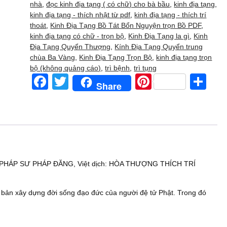
bộ
nhà
,
đọc kinh địa tạng ( có chữ) cho bà bầu
,
kinh địa tạng
,
số
kinh địa tạng - thích nhật từ pdf
,
kinh địa tạng - thích trí
lượng
thoát
,
Kinh Địa Tạng Bồ Tát Bổn Nguyện trọn Bồ PDF
,
kinh địa tạng có chữ - trọn bộ
,
Kinh Địa Tạng la gì
,
Kinh
Địa Tạng Quyển Thượng
,
Kính Địa Tạng Quyển trung
chùa Ba Vàng
,
Kinh Địa Tạng Trọn Bộ
,
kinh địa tạng trọn
bộ (không quảng cáo)
,
trì bệnh
,
trì tụng
F
T
Pi
S
Share
a
wi
nt
h
c
tt
er
ar
e
er
e
e
b
st
o
NG PHÁP SƯ PHÁP ĐĂNG, Việt dịch: HÒA THƯỢNG THÍCH TRÍ
o
k
ơ bản xây dựng đời sống đạo đức của người đệ tử Phật. Trong đó