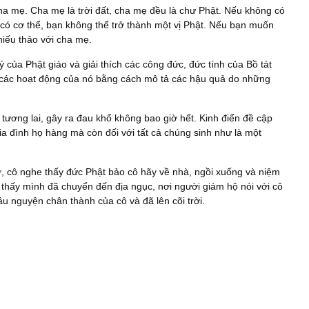
cha mẹ. Cha mẹ là trời đất, cha mẹ đều là chư Phật. Nếu không có
có cơ thể, bạn không thể trở thành một vị Phật. Nếu bạn muốn
hiếu thảo với cha mẹ.
 của Phật giáo và giải thích các công đức, đức tính của Bồ tát
các hoạt động của nó bằng cách mô tả các hậu quả do những
tương lai, gây ra đau khổ không bao giờ hết. Kinh điển đề cập
ia đình họ hàng mà còn đối với tất cả chúng sinh như là một
ờ, cô nghe thấy đức Phật bảo cô hãy về nhà, ngồi xuống và niệm
 thấy mình đã chuyển đến địa ngục, nơi người giám hộ nói với cô
ầu nguyện chân thành của cô và đã lên cõi trời.