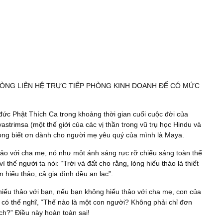
ÒNG LIÊN HỆ TRỰC TIẾP PHÒNG KINH DOANH ĐỂ CÓ MỨC
a đức Phật Thích Ca trong khoảng thời gian cuối cuộc đời của
astrimsa (một thế giới của các vị thần trong vũ trụ học Hindu và
lòng biết ơn dành cho người mẹ yêu quý của mình là Maya.
thảo với cha mẹ, nó như một ánh sáng rực rỡ chiếu sáng toàn thể
ì thế người ta nói: “Trời và đất cho rằng, lòng hiếu thảo là thiết
n hiếu thảo, cả gia đình đều an lạc”.
hiếu thảo với bạn, nếu bạn không hiếu thảo với cha mẹ, con của
a có thể nghĩ, “Thế nào là một con người? Không phải chỉ đơn
ch?” Điều này hoàn toàn sai!