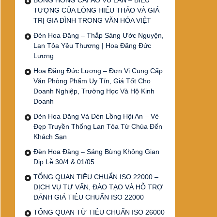
BÔNG HỒNG CÀI ÁO VU LAN – BIỂU
TƯỢNG CỦA LÒNG HIẾU THẢO VÀ GIÁ
TRỊ GIA ĐÌNH TRONG VĂN HÓA VIỆT
Đèn Hoa Đăng – Thắp Sáng Ước Nguyện,
Lan Tỏa Yêu Thương | Hoa Đăng Đức
Lương
Hoa Đăng Đức Lương – Đơn Vị Cung Cấp
Văn Phòng Phẩm Uy Tín, Giá Tốt Cho
Doanh Nghiệp, Trường Học Và Hộ Kinh
Doanh
Đèn Hoa Đăng Và Đèn Lồng Hội An – Vẻ
Đẹp Truyền Thống Lan Tỏa Từ Chùa Đến
Khách Sạn
Đèn Hoa Đăng – Sáng Bừng Không Gian
Dịp Lễ 30/4 & 01/05
TỔNG QUAN TIÊU CHUẨN ISO 22000 –
DỊCH VỤ TƯ VẤN, ĐÀO TẠO VÀ HỖ TRỢ
ĐÁNH GIÁ TIÊU CHUẨN ISO 22000
TỔNG QUAN TỪ TIÊU CHUẨN ISO 26000