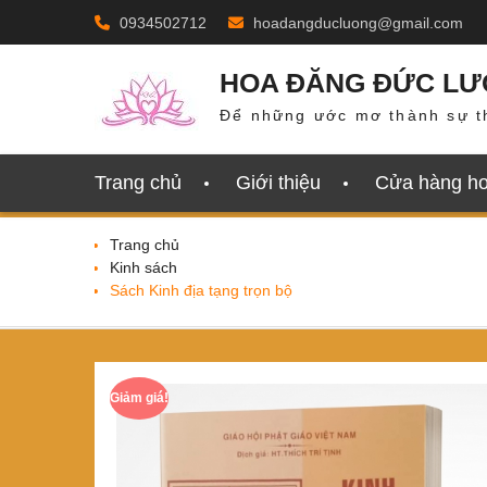
Skip
0934502712
hoadangducluong@gmail.com
to
content
HOA ĐĂNG ĐỨC L
Để những ước mơ thành sự t
Trang chủ
Giới thiệu
Cửa hàng h
Trang chủ
Kinh sách
Sách Kinh địa tạng trọn bộ
Giảm giá!