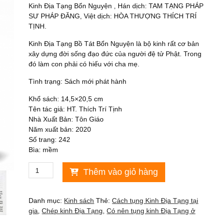
Kinh Địa Tạng Bổn Nguyện , Hán dịch: TAM TẠNG PHÁP
là:
tại
SƯ PHÁP ĐĂNG, Việt dịch: HÒA THƯỢNG THÍCH TRÍ
39,000₫.
là:
TỊNH.
28,000₫.
Kinh Địa Tạng Bồ Tát Bổn Nguyện là bộ kinh rất cơ bản
xây dựng đời sống đạo đức của người đệ tử Phật. Trong
đó làm con phải có hiếu với cha mẹ.
Tình trạng: Sách mới phát hành
Khổ sách: 14,5×20,5 cm
Tên tác giả: HT. Thích Trí Tịnh
Nhà Xuất Bản: Tôn Giáo
Năm xuất bản: 2020
Số trang: 242
Bìa: mềm
Sách
Thêm vào giỏ hàng
Kinh
địa
tạng
Danh mục:
Kinh sách
Thẻ:
Cách tụng Kinh Địa Tạng tại
trọn
gia
,
Chép kinh Địa Tạng
,
Có nên tụng kinh Địa Tạng ở