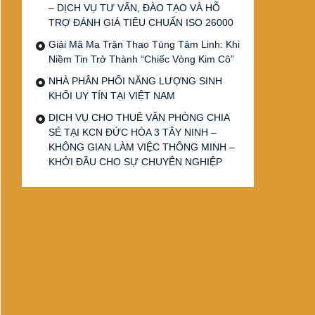
– DỊCH VỤ TƯ VẤN, ĐÀO TẠO VÀ HỖ
TRỢ ĐÁNH GIÁ TIÊU CHUẨN ISO 26000
Giải Mã Ma Trận Thao Túng Tâm Linh: Khi
Niềm Tin Trở Thành “Chiếc Vòng Kim Cô”
NHÀ PHÂN PHỐI NĂNG LƯỢNG SINH
KHỐI UY TÍN TẠI VIỆT NAM
DỊCH VỤ CHO THUÊ VĂN PHÒNG CHIA
SẺ TẠI KCN ĐỨC HÒA 3 TÂY NINH –
KHÔNG GIAN LÀM VIỆC THÔNG MINH –
KHỞI ĐẦU CHO SỰ CHUYÊN NGHIỆP