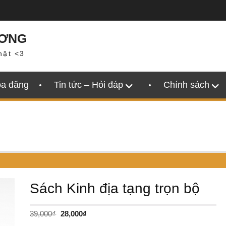
ƯƠNG
hật <3
oa đăng
Tin tức – Hỏi đáp
Chính sách
Sách Kinh địa tạng trọn bộ
Giá
Giá
39,000
₫
28,000
₫
gốc
hiện