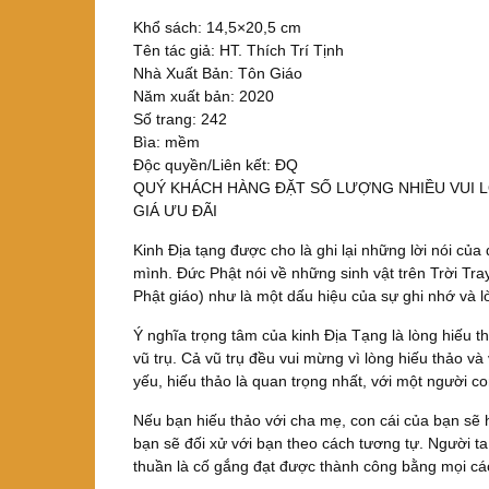
Khổ sách: 14,5×20,5 cm
Tên tác giả: HT. Thích Trí Tịnh
Nhà Xuất Bản: Tôn Giáo
Năm xuất bản: 2020
Số trang: 242
Bìa: mềm
Độc quyền/Liên kết: ĐQ
QUÝ KHÁCH HÀNG ĐẶT SỐ LƯỢNG NHIỀU VUI L
GIÁ ƯU ĐÃI
Kinh Địa tạng được cho là ghi lại những lời nói củ
mình. Đức Phật nói về những sinh vật trên Trời Tray
Phật giáo) như là một dấu hiệu của sự ghi nhớ và 
Ý nghĩa trọng tâm của kinh Địa Tạng là lòng hiếu 
vũ trụ. Cả vũ trụ đều vui mừng vì lòng hiếu thảo và v
yếu, hiếu thảo là quan trọng nhất, với một người co
Nếu bạn hiếu thảo với cha mẹ, con cái của bạn sẽ 
bạn sẽ đối xử với bạn theo cách tương tự. Người t
thuần là cố gắng đạt được thành công bằng mọi cá