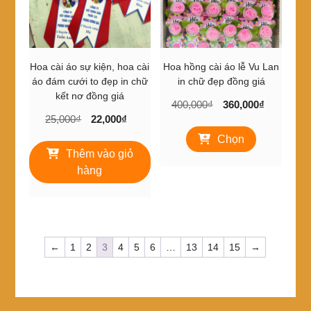
có
thể
được
chọn
trên
Hoa cài áo sự kiện, hoa cài
Hoa hồng cài áo lễ Vu Lan
trang
áo đám cưới to đẹp in chữ
in chữ đẹp đồng giá
sản
kết nơ đồng giá
Giá
Giá
400,000
₫
360,000
₫
phẩm
Giá
Giá
25,000
₫
22,000
₫
gốc
hiện
Sản
gốc
hiện
là:
tại
Chọn
phẩm
là:
tại
400,000₫.
là:
Thêm vào giỏ
này
25,000₫.
là:
360,000₫
có
hàng
22,000₫.
nhiều
biến
thể.
Các
tùy
←
1
2
3
4
5
6
…
13
14
15
→
chọn
có
thể
được