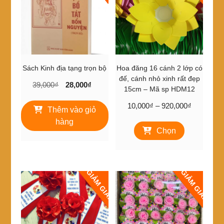
thể
được
chọn
trên
trang
sản
Sách Kinh địa tạng trọn bộ
Hoa đăng 16 cánh 2 lớp có
phẩm
đế, cánh nhỏ xinh rất đẹp
Giá
Giá
39,000
₫
28,000
₫
15cm – Mã sp HDM12
gốc
hiện
Khoảng
10,000
₫
–
920,000
₫
là:
tại
Thêm vào giỏ
giá:
39,000₫.
là:
Sản
hàng
từ
28,000₫.
Chọn
phẩm
10,000₫
này
đến
có
920,000₫
nhiều
GIẢM GIÁ!
GIẢM GIÁ!
biến
thể.
Các
tùy
chọn