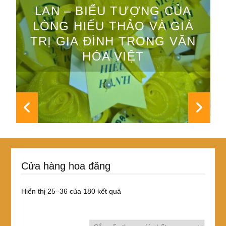
LAN – BIỂU TƯỢNG CỦA
LÒNG HIẾU THẢO VÀ GIÁ
TRỊ GIA ĐÌNH TRONG VĂN
HÓA VIỆT
Cửa hàng hoa đăng
Đã
Hiển thị 25–36 của 180 kết quả
sắp
xếp
theo