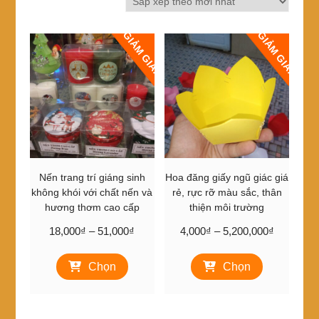
mới
nhất
GIẢM GIÁ!
GIẢM GIÁ!
Nến trang trí giáng sinh
Hoa đăng giấy ngũ giác giá
không khói với chất nến và
rẻ, rực rỡ màu sắc, thân
hương thơm cao cấp
thiện môi trường
Khoảng
Khoảng
18,000
₫
–
51,000
₫
4,000
₫
–
5,200,000
₫
giá:
giá:
Sản
Sản
từ
từ
Chọn
Chọn
phẩm
phẩm
18,000₫
4,000₫
này
này
đến
đến
có
có
51,000₫
5,200,00
nhiều
nhiều