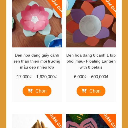
GIẢM GIÁ!
GIẢM GIÁ!
tùy
chọn
có
thể
được
chọn
trên
trang
sản
Đèn hoa đăng giấy cánh
Đèn hoa đăng 8 cánh 1 lớp
phẩm
sen thân thiện môi trường
phối màu- Floating Lantern
mẫu đẹp nhiều lớp
with 8 petals
Khoảng
Khoảng
17,000
₫
–
1,620,000
₫
6,000
₫
–
600,000
₫
giá:
giá:
Sản
Sản
từ
từ
Chọn
Chọn
phẩm
phẩm
17,000₫
6,000₫
này
này
đến
đến
có
có
1,620,000₫
600,000₫
nhiều
nhiều
GIẢM GIÁ!
GIẢM GIÁ!
biến
biến
thể.
thể.
Các
Các