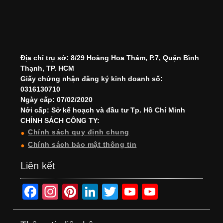
Địa chỉ trụ sở: 8/29 Hoàng Hoa Thám, P.7, Quận Bình
Thạnh, TP. HCM
Giấy chứng nhận đăng ký kinh doanh số:
0316130710
Ngày cấp: 07/02/2020
Nới cấp: Sở kế hoạch và đầu tư Tp. Hồ Chí Minh
CHÍNH SÁCH CÔNG TY:
Chính sách quy định chung
Chính sách bảo mật thông tin
Liên kết
F
In
Pi
Li
T
Y
Y
a
st
nt
n
wi
o
o