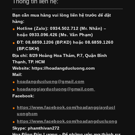
c
a
er
k
tt
u
u
Thông tin liên hệ:
e
gr
e
e
er
T
T
Bạn cần mua hàng vui lòng liên hệ trước để đặt
b
a
st
dI
u
u
hàng:
o
m
n
b
b
Hotline (Zalo): 0934.502.712 (Mr. Nhân) –
hoặc 0933.096.426 (Ms. Vân Phạm)
o
e
e
ĐT: 08.6859.1206 (BP.KD) hoặc 08.6859.1260
k
C
(BP.CSKH)
h
Địa chỉ: 8/29 Hoàng Hoa Thám, P.7, Quận Bình
Thạnh, TP. HCM
a
Website: https://hoadangducluong.com
Mail:
n
hoadangducluong@gmail.com
n
hoadanggiayducluong@gmail.com
el
Facebook:
https://www.facebook.com/hoadanggiayducl
uonghcm
https://www.facebook.com/hoadangducluong
Skype: phamthivan272
Hoa Đăng Đức Lương – Để những ước mơ thành sự