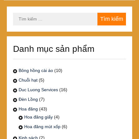
chọn
trên
trang
Tìm
sản
kiếm
phẩm
cho:
Danh mục sản phẩm
Bông hồng cài áo
(10)
Chuỗi hạt
(5)
Duc Luong Services
(16)
Đèn Lồng
(7)
Hoa đăng
(43)
Hoa đăng giấy
(4)
Hoa đăng mút xốp
(6)
Kinh sách
(2)