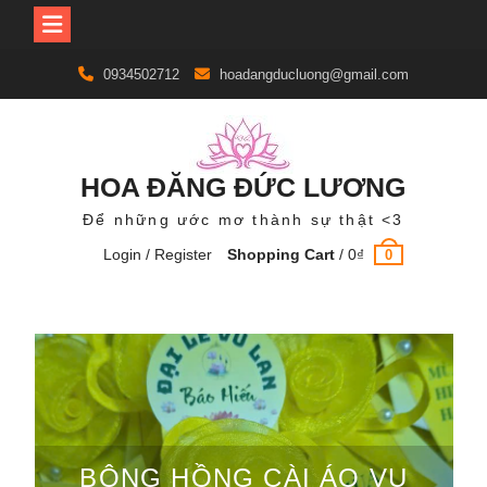
Skip
0934502712
hoadangducluong@gmail.com
to
content
HOA ĐĂNG ĐỨC LƯƠNG
Để những ước mơ thành sự thật <3
Login / Register
Shopping Cart
/
0
₫
0
BÔNG HỒNG CÀI ÁO VU