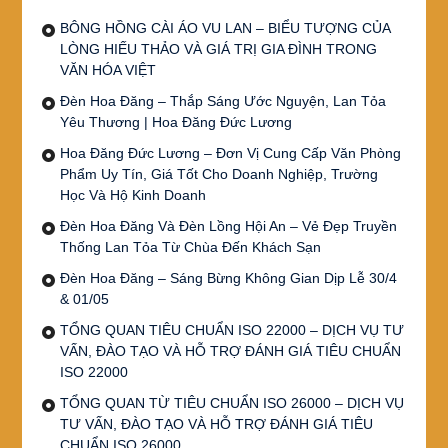
BÔNG HỒNG CÀI ÁO VU LAN – BIỂU TƯỢNG CỦA
LÒNG HIẾU THẢO VÀ GIÁ TRỊ GIA ĐÌNH TRONG
VĂN HÓA VIỆT
Đèn Hoa Đăng – Thắp Sáng Ước Nguyện, Lan Tỏa
Yêu Thương | Hoa Đăng Đức Lương
Hoa Đăng Đức Lương – Đơn Vị Cung Cấp Văn Phòng
Phẩm Uy Tín, Giá Tốt Cho Doanh Nghiệp, Trường
Học Và Hộ Kinh Doanh
Đèn Hoa Đăng Và Đèn Lồng Hội An – Vẻ Đẹp Truyền
Thống Lan Tỏa Từ Chùa Đến Khách Sạn
Đèn Hoa Đăng – Sáng Bừng Không Gian Dịp Lễ 30/4
& 01/05
TỔNG QUAN TIÊU CHUẨN ISO 22000 – DỊCH VỤ TƯ
VẤN, ĐÀO TẠO VÀ HỖ TRỢ ĐÁNH GIÁ TIÊU CHUẨN
ISO 22000
TỔNG QUAN TỪ TIÊU CHUẨN ISO 26000 – DỊCH VỤ
TƯ VẤN, ĐÀO TẠO VÀ HỖ TRỢ ĐÁNH GIÁ TIÊU
CHUẨN ISO 26000