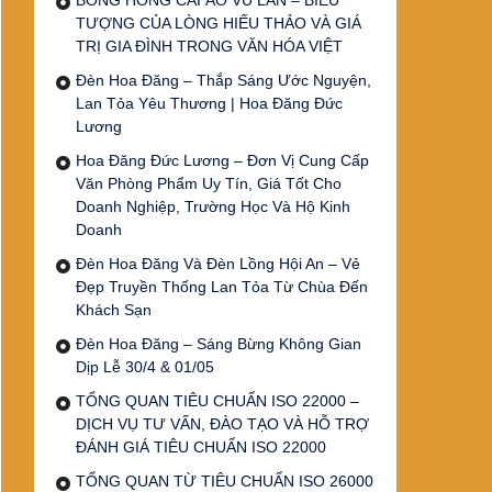
BÔNG HỒNG CÀI ÁO VU LAN – BIỂU
TƯỢNG CỦA LÒNG HIẾU THẢO VÀ GIÁ
TRỊ GIA ĐÌNH TRONG VĂN HÓA VIỆT
Đèn Hoa Đăng – Thắp Sáng Ước Nguyện,
Lan Tỏa Yêu Thương | Hoa Đăng Đức
Lương
Hoa Đăng Đức Lương – Đơn Vị Cung Cấp
Văn Phòng Phẩm Uy Tín, Giá Tốt Cho
Doanh Nghiệp, Trường Học Và Hộ Kinh
Doanh
Đèn Hoa Đăng Và Đèn Lồng Hội An – Vẻ
Đẹp Truyền Thống Lan Tỏa Từ Chùa Đến
Khách Sạn
Đèn Hoa Đăng – Sáng Bừng Không Gian
Dịp Lễ 30/4 & 01/05
TỔNG QUAN TIÊU CHUẨN ISO 22000 –
DỊCH VỤ TƯ VẤN, ĐÀO TẠO VÀ HỖ TRỢ
ĐÁNH GIÁ TIÊU CHUẨN ISO 22000
TỔNG QUAN TỪ TIÊU CHUẨN ISO 26000