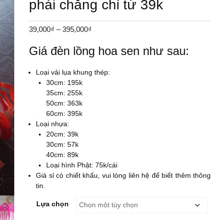
phải chăng chỉ từ 39k
Khoảng
39,000
₫
–
395,000
₫
giá:
Giá đèn lồng hoa sen như sau:
từ
39,000₫
đến
Loại vải lụa khung thép:
30cm: 195k
395,000₫
35cm: 255k
50cm: 363k
60cm: 395k
Loại nhựa:
20cm: 39k
30cm: 57k
40cm: 89k
Loại hình Phật: 75k/cái
Giá sỉ có chiết khấu, vui lòng liên hệ để biết thêm thông
tin.
Lựa chọn