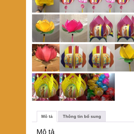
Mô tả
Thông tin bổ sung
Mô tả