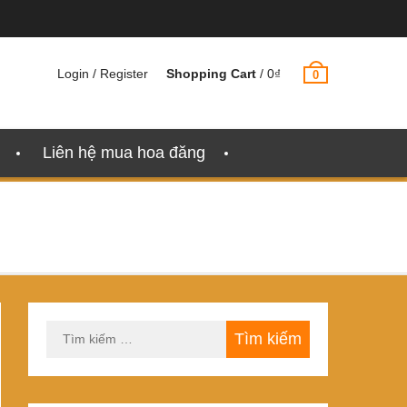
Login / Register
Shopping Cart
/
0
₫
0
Liên hệ mua hoa đăng
Tìm
kiếm
cho: