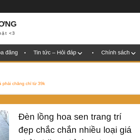
ƯƠNG
hật <3
oa đăng
Tin tức – Hỏi đáp
Chính sách
á phải chăng chỉ từ 39k
Đèn lồng hoa sen trang trí
đẹp chắc chắn nhiều loại giá