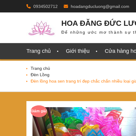
Skip
0934502712
hoadangducluong@gmail.com
to
content
HOA ĐĂNG ĐỨC L
Để những ước mơ thành sự t
Trang chủ
Giới thiệu
Cửa hàng h
Trang chủ
Đèn Lồng
Đèn lồng hoa sen trang trí đẹp chắc chắn nhiều loại gi
Giảm giá!