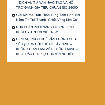
– DỊCH VỤ TƯ VẤN, ĐÀO TẠO VÀ HỖ
TRỢ ĐÁNH GIÁ TIÊU CHUẨN ISO 26000
Giải Mã Ma Trận Thao Túng Tâm Linh: Khi
Niềm Tin Trở Thành “Chiếc Vòng Kim Cô”
NHÀ PHÂN PHỐI NĂNG LƯỢNG SINH
KHỐI UY TÍN TẠI VIỆT NAM
DỊCH VỤ CHO THUÊ VĂN PHÒNG CHIA
SẺ TẠI KCN ĐỨC HÒA 3 TÂY NINH –
KHÔNG GIAN LÀM VIỆC THÔNG MINH –
KHỞI ĐẦU CHO SỰ CHUYÊN NGHIỆP