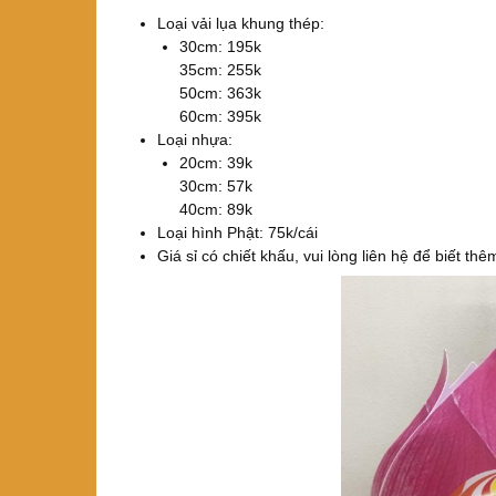
Loại vải lụa khung thép:
30cm: 195k
35cm: 255k
50cm: 363k
60cm: 395k
Loại nhựa:
20cm: 39k
30cm: 57k
40cm: 89k
Loại hình Phật: 75k/cái
Giá sỉ có chiết khấu, vui lòng liên hệ để biết thê