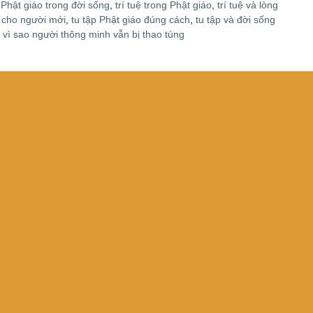
ệ Phật giáo trong đời sống
,
trí tuệ trong Phật giáo
,
trí tuệ và lòng
o cho người mới
,
tu tập Phật giáo đúng cách
,
tu tập và đời sống
,
vì sao người thông minh vẫn bị thao túng