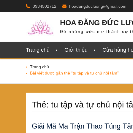
Skip
0934502712
hoadangducluong@gmail.com
to
content
HOA ĐĂNG ĐỨC L
Để những ước mơ thành sự t
Trang chủ
Giới thiệu
Cửa hàng h
Trang chủ
Bài viết được gắn thẻ “tu tập và tự chủ nội tâm”
Thẻ:
tu tập và tự chủ nội t
Giải Mã Ma Trận Thao Túng Tâm