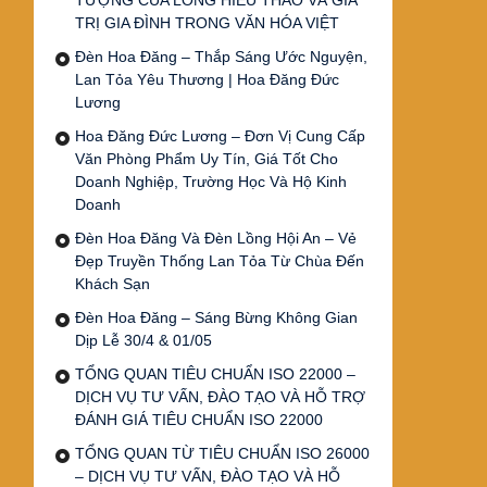
TƯỢNG CỦA LÒNG HIẾU THẢO VÀ GIÁ
TRỊ GIA ĐÌNH TRONG VĂN HÓA VIỆT
Đèn Hoa Đăng – Thắp Sáng Ước Nguyện,
Lan Tỏa Yêu Thương | Hoa Đăng Đức
Lương
Hoa Đăng Đức Lương – Đơn Vị Cung Cấp
Văn Phòng Phẩm Uy Tín, Giá Tốt Cho
Doanh Nghiệp, Trường Học Và Hộ Kinh
Doanh
Đèn Hoa Đăng Và Đèn Lồng Hội An – Vẻ
Đẹp Truyền Thống Lan Tỏa Từ Chùa Đến
Khách Sạn
Đèn Hoa Đăng – Sáng Bừng Không Gian
Dịp Lễ 30/4 & 01/05
TỔNG QUAN TIÊU CHUẨN ISO 22000 –
DỊCH VỤ TƯ VẤN, ĐÀO TẠO VÀ HỖ TRỢ
ĐÁNH GIÁ TIÊU CHUẨN ISO 22000
TỔNG QUAN TỪ TIÊU CHUẨN ISO 26000
– DỊCH VỤ TƯ VẤN, ĐÀO TẠO VÀ HỖ