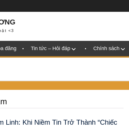
ƯƠNG
hật <3
oa đăng
Tin tức – Hỏi đáp
Chính sách
âm
 Linh: Khi Niềm Tin Trở Thành “Chiếc