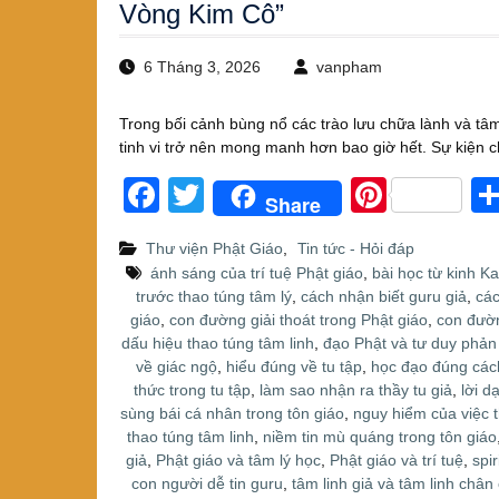
Vòng Kim Cô”
6 Tháng 3, 2026
vanpham
Trong bối cảnh bùng nổ các trào lưu chữa lành và tâm 
tinh vi trở nên mong manh hơn bao giờ hết. Sự kiện 
F
T
Pi
Share
a
wi
nt
Thư viện Phật Giáo
,
Tin tức - Hỏi đáp
c
tt
er
ánh sáng của trí tuệ Phật giáo
,
bài học từ kinh K
e
er
e
trước thao túng tâm lý
,
cách nhận biết guru giả
,
các
giáo
,
con đường giải thoát trong Phật giáo
,
con đườn
b
st
dấu hiệu thao túng tâm linh
,
đạo Phật và tư duy phản
o
về giác ngộ
,
hiểu đúng về tu tập
,
học đạo đúng các
thức trong tu tập
,
làm sao nhận ra thầy tu giả
,
lời d
o
sùng bái cá nhân trong tôn giáo
,
nguy hiểm của việc 
k
thao túng tâm linh
,
niềm tin mù quáng trong tôn giáo
giả
,
Phật giáo và tâm lý học
,
Phật giáo và trí tuệ
,
spi
con người dễ tin guru
,
tâm linh giả và tâm linh chân