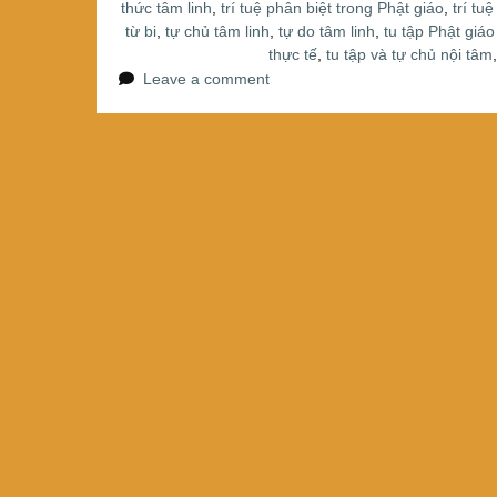
thức tâm linh
,
trí tuệ phân biệt trong Phật giáo
,
trí tu
từ bi
,
tự chủ tâm linh
,
tự do tâm linh
,
tu tập Phật giá
thực tế
,
tu tập và tự chủ nội tâm
Leave a comment