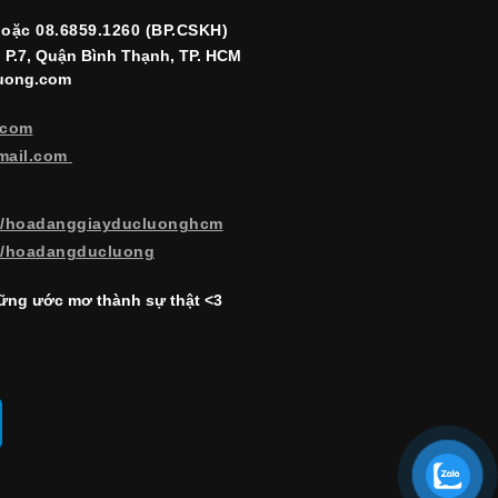
hoặc 08.6859.1260 (BP.CSKH)
, P.7, Quận Bình Thạnh, TP. HCM
luong.com
.com
mail.com
m/hoadanggiayducluonghcm
m/hoadangducluong
ng ước mơ thành sự thật <3