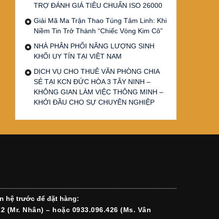
TRỢ ĐÁNH GIÁ TIÊU CHUẨN ISO 26000
Giải Mã Ma Trận Thao Túng Tâm Linh: Khi
Niềm Tin Trở Thành “Chiếc Vòng Kim Cô”
NHÀ PHÂN PHỐI NĂNG LƯỢNG SINH
KHỐI UY TÍN TẠI VIỆT NAM
DỊCH VỤ CHO THUÊ VĂN PHÒNG CHIA
SẺ TẠI KCN ĐỨC HÒA 3 TÂY NINH –
KHÔNG GIAN LÀM VIỆC THÔNG MINH –
KHỞI ĐẦU CHO SỰ CHUYÊN NGHIỆP
n hệ trước để đặt hàng:
12 (Mr. Nhân) – hoặc 0933.096.426 (Ms. Vân