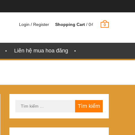
Login / Register
Shopping Cart
/
0
₫
0
Liên hệ mua hoa đăng
Tìm
kiếm
cho: