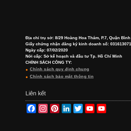
Địa chỉ trụ sở: 8/29 Hoàng Hoa Thám, P.7, Quận Bìn
Giấy chứng nhận đăng ký kinh doanh số: 03161307
Ngày cấp: 07/02/2020
Nới cấp: Sở kế hoạch và đầu tư Tp. Hồ Chí Minh
CHÍNH SÁCH CÔNG TY:
Chính sách quy định chung
Chính sách bảo mật thông tin
Liên kết
F
In
Pi
Li
T
Y
Y
a
st
nt
n
wi
o
o
c
a
er
k
tt
u
u