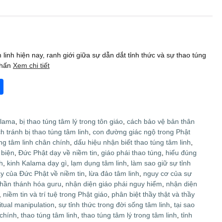
linh hiện nay, ranh giới giữa sự dẫn dắt tỉnh thức và sự thao túng
chấn
Xem chi tiết
S
h
ar
alama
,
bị thao túng tâm lý trong tôn giáo
,
cách bảo vệ bản thân
e
h tránh bị thao túng tâm linh
,
con đường giác ngộ trong Phật
g tâm linh chân chính
,
dấu hiệu nhận biết thao túng tâm linh
,
 biện
,
Đức Phật dạy về niềm tin
,
giáo phái thao túng
,
hiểu đúng
h
,
kinh Kalama dạy gì
,
lạm dụng tâm linh
,
làm sao giữ sự tỉnh
ạy của Đức Phật về niềm tin
,
lừa đảo tâm linh
,
nguy cơ của sự
thần thánh hóa guru
,
nhận diện giáo phái nguy hiểm
,
nhận diện
,
niềm tin và trí tuệ trong Phật giáo
,
phân biệt thầy thật và thầy
ritual manipulation
,
sự tỉnh thức trong đời sống tâm linh
,
tại sao
 chính
,
thao túng tâm linh
,
thao túng tâm lý trong tâm linh
,
tỉnh