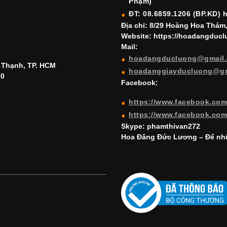
Phạm)
ĐT: 08.6859.1206 (BP.KD) 
Địa chỉ: 8/29 Hoàng Hoa Thám
Website: https://hoadangduc
Mail:
hoadangducluong@gmail
h Thạnh, TP. HCM
hoadanggiayducluong@g
10
Facebook:
https://www.facebook.co
https://www.facebook.co
Skype: phamthivan272
Hoa Đăng Đức Lương – Để nhữ