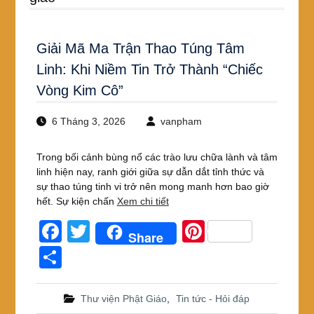
Giải Mã Ma Trận Thao Túng Tâm
Linh: Khi Niềm Tin Trở Thành “Chiếc
Vòng Kim Cô”
6 Tháng 3, 2026
vanpham
Trong bối cảnh bùng nổ các trào lưu chữa lành và tâm
linh hiện nay, ranh giới giữa sự dẫn dắt tỉnh thức và
sự thao túng tinh vi trở nên mong manh hơn bao giờ
hết. Sự kiện chấn
Xem chi tiết
F
T
Pi
Share
a
wi
nt
S
c
tt
er
h
e
er
e
ar
Thư viện Phật Giáo
,
Tin tức - Hỏi đáp