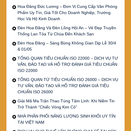
Hoa Đăng Đức Lương – Đơn Vị Cung Cấp Văn Phòng
Phẩm Uy Tín, Giá Tốt Cho Doanh Nghiệp, Trường
Học Và Hộ Kinh Doanh
Đèn Hoa Đăng Và Đèn Lồng Hội An – Vẻ Đẹp Truyền
Thống Lan Tỏa Từ Chùa Đến Khách Sạn
Đèn Hoa Đăng – Sáng Bừng Không Gian Dịp Lễ 30/4
& 01/05
TỔNG QUAN TIÊU CHUẨN ISO 22000 – DỊCH VỤ TƯ
VẤN, ĐÀO TẠO VÀ HỖ TRỢ ĐÁNH GIÁ TIÊU CHUẨN
ISO 22000
TỔNG QUAN TỪ TIÊU CHUẨN ISO 26000 – DỊCH VỤ
TƯ VẤN, ĐÀO TẠO VÀ HỖ TRỢ ĐÁNH GIÁ TIÊU
CHUẨN ISO 26000
Giải Mã Ma Trận Thao Túng Tâm Linh: Khi Niềm Tin
Trở Thành “Chiếc Vòng Kim Cô”
NHÀ PHÂN PHỐI NĂNG LƯỢNG SINH KHỐI UY TÍN
TẠI VIỆT NAM