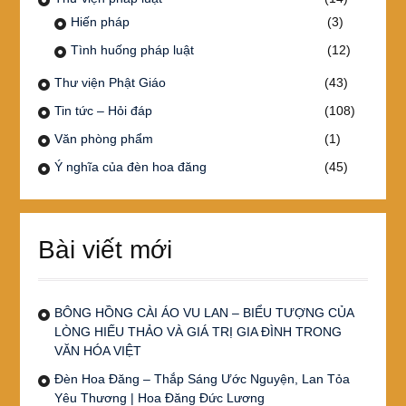
Hiến pháp
(3)
Tình huống pháp luật
(12)
Thư viện Phật Giáo
(43)
Tin tức – Hỏi đáp
(108)
Văn phòng phẩm
(1)
Ý nghĩa của đèn hoa đăng
(45)
Bài viết mới
BÔNG HỒNG CÀI ÁO VU LAN – BIỂU TƯỢNG CỦA
LÒNG HIẾU THẢO VÀ GIÁ TRỊ GIA ĐÌNH TRONG
VĂN HÓA VIỆT
Đèn Hoa Đăng – Thắp Sáng Ước Nguyện, Lan Tỏa
Yêu Thương | Hoa Đăng Đức Lương