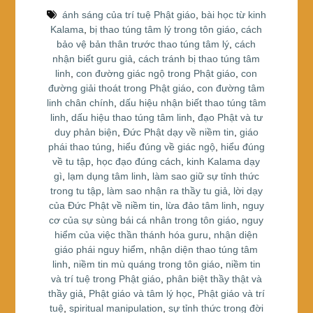
b
st
e
ánh sáng của trí tuệ Phật giáo
,
bài học từ kinh
o
Kalama
,
bị thao túng tâm lý trong tôn giáo
,
cách
bảo vệ bản thân trước thao túng tâm lý
,
cách
o
nhận biết guru giả
,
cách tránh bị thao túng tâm
k
linh
,
con đường giác ngộ trong Phật giáo
,
con
đường giải thoát trong Phật giáo
,
con đường tâm
linh chân chính
,
dấu hiệu nhận biết thao túng tâm
linh
,
dấu hiệu thao túng tâm linh
,
đạo Phật và tư
duy phản biện
,
Đức Phật dạy về niềm tin
,
giáo
phái thao túng
,
hiểu đúng về giác ngộ
,
hiểu đúng
về tu tập
,
học đạo đúng cách
,
kinh Kalama dạy
gì
,
lạm dụng tâm linh
,
làm sao giữ sự tỉnh thức
trong tu tập
,
làm sao nhận ra thầy tu giả
,
lời dạy
của Đức Phật về niềm tin
,
lừa đảo tâm linh
,
nguy
cơ của sự sùng bái cá nhân trong tôn giáo
,
nguy
hiểm của việc thần thánh hóa guru
,
nhận diện
giáo phái nguy hiểm
,
nhận diện thao túng tâm
linh
,
niềm tin mù quáng trong tôn giáo
,
niềm tin
và trí tuệ trong Phật giáo
,
phân biệt thầy thật và
thầy giả
,
Phật giáo và tâm lý học
,
Phật giáo và trí
tuệ
,
spiritual manipulation
,
sự tỉnh thức trong đời