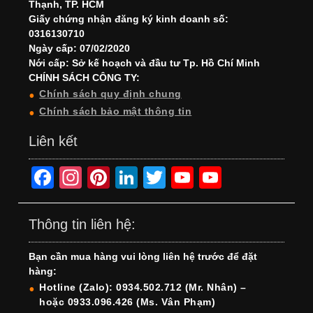
Thạnh, TP. HCM
Giấy chứng nhận đăng ký kinh doanh số:
0316130710
Ngày cấp: 07/02/2020
Nới cấp: Sở kế hoạch và đầu tư Tp. Hồ Chí Minh
CHÍNH SÁCH CÔNG TY:
Chính sách quy định chung
Chính sách bảo mật thông tin
Liên kết
F
In
Pi
Li
T
Y
Y
a
st
nt
n
wi
o
o
c
a
er
k
tt
u
u
Thông tin liên hệ:
e
gr
e
e
er
T
T
Bạn cần mua hàng vui lòng liên hệ trước để đặt
b
a
st
dI
u
u
hàng:
o
m
n
b
b
Hotline (Zalo): 0934.502.712 (Mr. Nhân) –
hoặc 0933.096.426 (Ms. Vân Phạm)
o
e
e