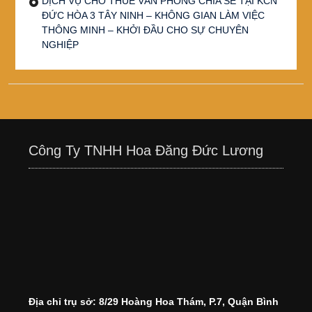
DỊCH VỤ CHO THUÊ VĂN PHÒNG CHIA SẺ TẠI KCN
ĐỨC HÒA 3 TÂY NINH – KHÔNG GIAN LÀM VIỆC
THÔNG MINH – KHỞI ĐẦU CHO SỰ CHUYÊN
NGHIỆP
Công Ty TNHH Hoa Đăng Đức Lương
Địa chỉ trụ sở: 8/29 Hoàng Hoa Thám, P.7, Quận Bình