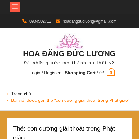
Skip
0934502712
hoadangducluong@gmail.com
to
content
HOA ĐĂNG ĐỨC LƯƠNG
Để những ước mơ thành sự thật <3
Login / Register
Shopping Cart
/
0
₫
0
Trang chủ
Bài viết được gắn thẻ “con đường giải thoát trong Phật giáo”
Thẻ:
con đường giải thoát trong Phật
giáo