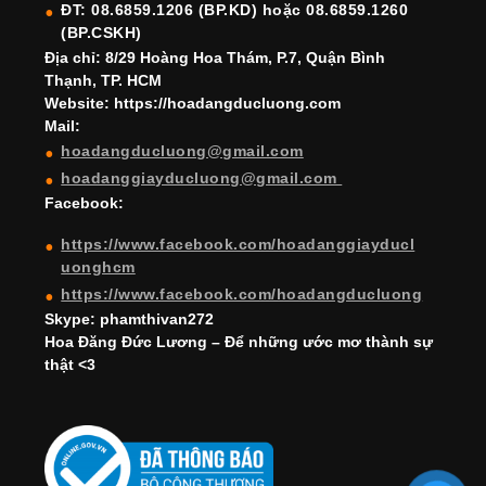
ĐT: 08.6859.1206 (BP.KD) hoặc 08.6859.1260
k
C
(BP.CSKH)
h
Địa chỉ: 8/29 Hoàng Hoa Thám, P.7, Quận Bình
Thạnh, TP. HCM
a
Website: https://hoadangducluong.com
Mail:
n
hoadangducluong@gmail.com
n
hoadanggiayducluong@gmail.com
el
Facebook:
https://www.facebook.com/hoadanggiayducl
uonghcm
https://www.facebook.com/hoadangducluong
Skype: phamthivan272
Hoa Đăng Đức Lương – Để những ước mơ thành sự
thật <3