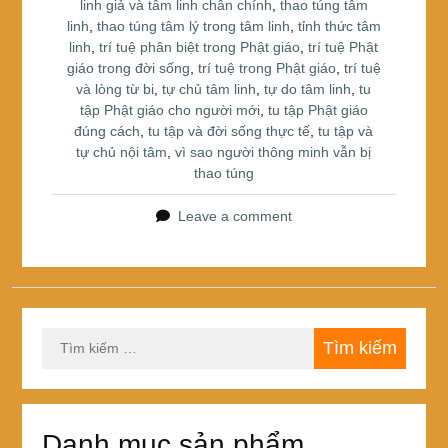
linh giả và tâm linh chân chính
,
thao túng tâm
linh
,
thao túng tâm lý trong tâm linh
,
tỉnh thức tâm
linh
,
trí tuệ phân biệt trong Phật giáo
,
trí tuệ Phật
giáo trong đời sống
,
trí tuệ trong Phật giáo
,
trí tuệ
và lòng từ bi
,
tự chủ tâm linh
,
tự do tâm linh
,
tu
tập Phật giáo cho người mới
,
tu tập Phật giáo
đúng cách
,
tu tập và đời sống thực tế
,
tu tập và
tự chủ nội tâm
,
vì sao người thông minh vẫn bị
thao túng
Leave a comment
Tìm
kiếm
cho:
Danh mục sản phẩm