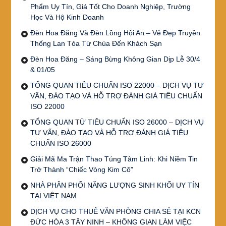
Phẩm Uy Tín, Giá Tốt Cho Doanh Nghiệp, Trường
Học Và Hộ Kinh Doanh
Đèn Hoa Đăng Và Đèn Lồng Hội An – Vẻ Đẹp Truyền
Thống Lan Tỏa Từ Chùa Đến Khách Sạn
Đèn Hoa Đăng – Sáng Bừng Không Gian Dịp Lễ 30/4
& 01/05
TỔNG QUAN TIÊU CHUẨN ISO 22000 – DỊCH VỤ TƯ
VẤN, ĐÀO TẠO VÀ HỖ TRỢ ĐÁNH GIÁ TIÊU CHUẨN
ISO 22000
TỔNG QUAN TỪ TIÊU CHUẨN ISO 26000 – DỊCH VỤ
TƯ VẤN, ĐÀO TẠO VÀ HỖ TRỢ ĐÁNH GIÁ TIÊU
CHUẨN ISO 26000
Giải Mã Ma Trận Thao Túng Tâm Linh: Khi Niềm Tin
Trở Thành “Chiếc Vòng Kim Cô”
NHÀ PHÂN PHỐI NĂNG LƯỢNG SINH KHỐI UY TÍN
TẠI VIỆT NAM
DỊCH VỤ CHO THUÊ VĂN PHÒNG CHIA SẺ TẠI KCN
ĐỨC HÒA 3 TÂY NINH – KHÔNG GIAN LÀM VIỆC