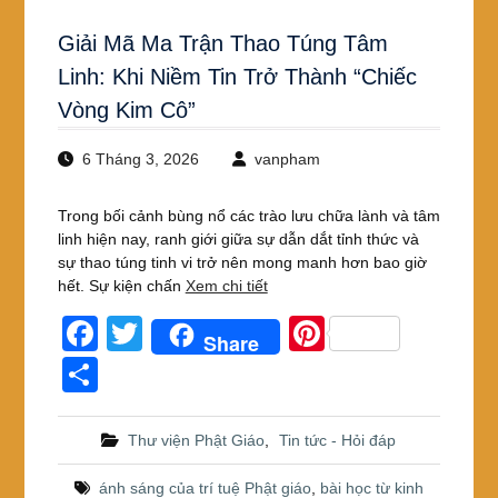
Giải Mã Ma Trận Thao Túng Tâm
Linh: Khi Niềm Tin Trở Thành “Chiếc
Vòng Kim Cô”
6 Tháng 3, 2026
vanpham
Trong bối cảnh bùng nổ các trào lưu chữa lành và tâm
linh hiện nay, ranh giới giữa sự dẫn dắt tỉnh thức và
sự thao túng tinh vi trở nên mong manh hơn bao giờ
hết. Sự kiện chấn
Xem chi tiết
F
T
Pi
Share
a
wi
nt
S
c
tt
er
h
e
er
e
ar
Thư viện Phật Giáo
,
Tin tức - Hỏi đáp
b
st
e
ánh sáng của trí tuệ Phật giáo
,
bài học từ kinh