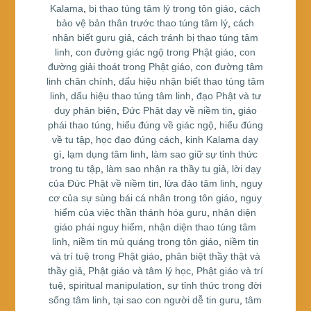
o
Kalama
,
bị thao túng tâm lý trong tôn giáo
,
cách
bảo vệ bản thân trước thao túng tâm lý
,
cách
o
nhận biết guru giả
,
cách tránh bị thao túng tâm
k
linh
,
con đường giác ngộ trong Phật giáo
,
con
đường giải thoát trong Phật giáo
,
con đường tâm
linh chân chính
,
dấu hiệu nhận biết thao túng tâm
linh
,
dấu hiệu thao túng tâm linh
,
đạo Phật và tư
duy phản biện
,
Đức Phật dạy về niềm tin
,
giáo
phái thao túng
,
hiểu đúng về giác ngộ
,
hiểu đúng
về tu tập
,
học đạo đúng cách
,
kinh Kalama dạy
gì
,
lạm dụng tâm linh
,
làm sao giữ sự tỉnh thức
trong tu tập
,
làm sao nhận ra thầy tu giả
,
lời dạy
của Đức Phật về niềm tin
,
lừa đảo tâm linh
,
nguy
cơ của sự sùng bái cá nhân trong tôn giáo
,
nguy
hiểm của việc thần thánh hóa guru
,
nhận diện
giáo phái nguy hiểm
,
nhận diện thao túng tâm
linh
,
niềm tin mù quáng trong tôn giáo
,
niềm tin
và trí tuệ trong Phật giáo
,
phân biệt thầy thật và
thầy giả
,
Phật giáo và tâm lý học
,
Phật giáo và trí
tuệ
,
spiritual manipulation
,
sự tỉnh thức trong đời
sống tâm linh
,
tại sao con người dễ tin guru
,
tâm