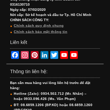
0316130710
Ngày cấp: 07/02/2020
Nới cấp: Sở kế hoạch và đầu tư Tp. Hồ Chí Minh
CHÍNH SÁCH CÔNG TY:
Chính sách quy định chung
Chính sách bảo mật thông tin
Liên kết
F
In
Pi
Li
T
Y
Y
a
st
nt
n
wi
o
o
c
a
er
k
tt
u
u
Thông tin liên hệ:
e
gr
e
e
er
T
T
Bạn cần mua hàng vui lòng liên hệ trước để đặt
b
a
st
dI
u
u
hàng:
o
m
n
b
b
Hotline (Zalo): 0934.502.712 (Mr. Nhân) –
hoặc 0933.096.426 (Ms. Vân Phạm)
o
e
e
ĐT: 08.6859.1206 (BP.KD) hoặc 08.6859.1260