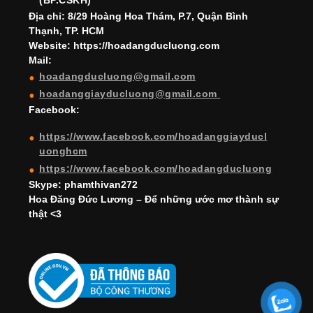
k
C
(BP.CSKH)
h
Địa chỉ: 8/29 Hoàng Hoa Thám, P.7, Quận Bình
Thạnh, TP. HCM
a
Website: https://hoadangducluong.com
Mail:
n
hoadangducluong@gmail.com
n
hoadanggiayducluong@gmail.com
el
Facebook:
https://www.facebook.com/hoadanggiayducl
uonghcm
https://www.facebook.com/hoadangducluong
Skype: phamthivan272
Hoa Đăng Đức Lương – Để những ước mơ thành sự
thật <3