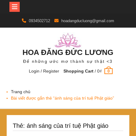
Skip
0934502712
hoadangducluong@gmail.com
to
content
HOA ĐĂNG ĐỨC LƯƠNG
Để những ước mơ thành sự thật <3
Login / Register
Shopping Cart
/
0
₫
0
Trang chủ
Bài viết được gắn thẻ “ánh sáng của trí tuệ Phật giáo”
Thẻ:
ánh sáng của trí tuệ Phật giáo