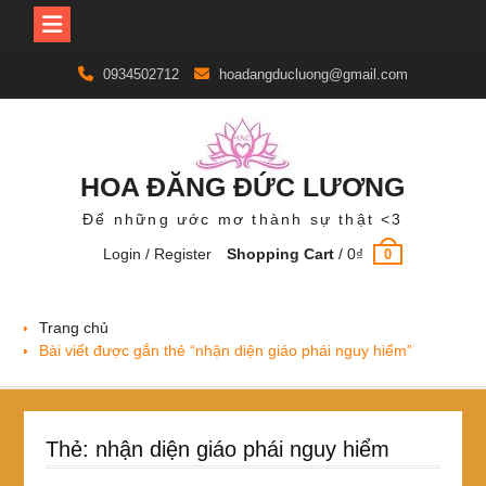
Skip
0934502712
hoadangducluong@gmail.com
to
content
HOA ĐĂNG ĐỨC LƯƠNG
Để những ước mơ thành sự thật <3
Login / Register
Shopping Cart
/
0
₫
0
Trang chủ
Bài viết được gắn thẻ “nhận diện giáo phái nguy hiểm”
Thẻ:
nhận diện giáo phái nguy hiểm