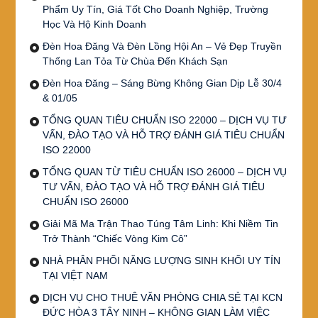
Phẩm Uy Tín, Giá Tốt Cho Doanh Nghiệp, Trường
Học Và Hộ Kinh Doanh
Đèn Hoa Đăng Và Đèn Lồng Hội An – Vẻ Đẹp Truyền
Thống Lan Tỏa Từ Chùa Đến Khách Sạn
Đèn Hoa Đăng – Sáng Bừng Không Gian Dịp Lễ 30/4
& 01/05
TỔNG QUAN TIÊU CHUẨN ISO 22000 – DỊCH VỤ TƯ
VẤN, ĐÀO TẠO VÀ HỖ TRỢ ĐÁNH GIÁ TIÊU CHUẨN
ISO 22000
TỔNG QUAN TỪ TIÊU CHUẨN ISO 26000 – DỊCH VỤ
TƯ VẤN, ĐÀO TẠO VÀ HỖ TRỢ ĐÁNH GIÁ TIÊU
CHUẨN ISO 26000
Giải Mã Ma Trận Thao Túng Tâm Linh: Khi Niềm Tin
Trở Thành “Chiếc Vòng Kim Cô”
NHÀ PHÂN PHỐI NĂNG LƯỢNG SINH KHỐI UY TÍN
TẠI VIỆT NAM
DỊCH VỤ CHO THUÊ VĂN PHÒNG CHIA SẺ TẠI KCN
ĐỨC HÒA 3 TÂY NINH – KHÔNG GIAN LÀM VIỆC