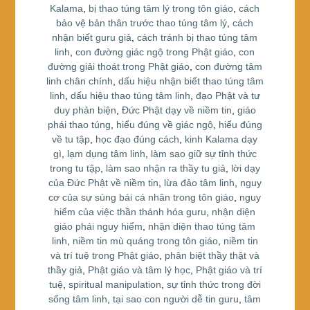
o
Kalama
,
bị thao túng tâm lý trong tôn giáo
,
cách
bảo vệ bản thân trước thao túng tâm lý
,
cách
o
nhận biết guru giả
,
cách tránh bị thao túng tâm
k
linh
,
con đường giác ngộ trong Phật giáo
,
con
đường giải thoát trong Phật giáo
,
con đường tâm
linh chân chính
,
dấu hiệu nhận biết thao túng tâm
linh
,
dấu hiệu thao túng tâm linh
,
đạo Phật và tư
duy phản biện
,
Đức Phật dạy về niềm tin
,
giáo
phái thao túng
,
hiểu đúng về giác ngộ
,
hiểu đúng
về tu tập
,
học đạo đúng cách
,
kinh Kalama dạy
gì
,
lạm dụng tâm linh
,
làm sao giữ sự tỉnh thức
trong tu tập
,
làm sao nhận ra thầy tu giả
,
lời dạy
của Đức Phật về niềm tin
,
lừa đảo tâm linh
,
nguy
cơ của sự sùng bái cá nhân trong tôn giáo
,
nguy
hiểm của việc thần thánh hóa guru
,
nhận diện
giáo phái nguy hiểm
,
nhận diện thao túng tâm
linh
,
niềm tin mù quáng trong tôn giáo
,
niềm tin
và trí tuệ trong Phật giáo
,
phân biệt thầy thật và
thầy giả
,
Phật giáo và tâm lý học
,
Phật giáo và trí
tuệ
,
spiritual manipulation
,
sự tỉnh thức trong đời
sống tâm linh
,
tại sao con người dễ tin guru
,
tâm