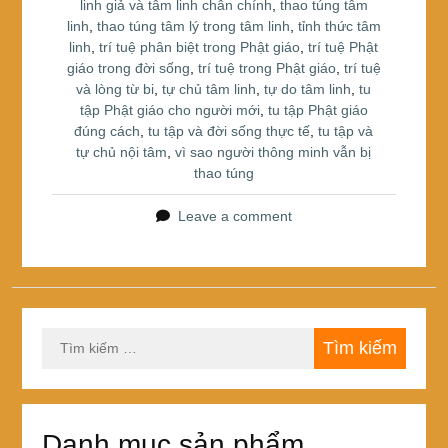
linh giả và tâm linh chân chính
,
thao túng tâm
linh
,
thao túng tâm lý trong tâm linh
,
tỉnh thức tâm
linh
,
trí tuệ phân biệt trong Phật giáo
,
trí tuệ Phật
giáo trong đời sống
,
trí tuệ trong Phật giáo
,
trí tuệ
và lòng từ bi
,
tự chủ tâm linh
,
tự do tâm linh
,
tu
tập Phật giáo cho người mới
,
tu tập Phật giáo
đúng cách
,
tu tập và đời sống thực tế
,
tu tập và
tự chủ nội tâm
,
vì sao người thông minh vẫn bị
thao túng
Leave a comment
Tìm
kiếm
cho:
Danh mục sản phẩm