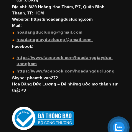
k
C
(BP.CSKH)
h
Địa chỉ: 8/29 Hoàng Hoa Thám, P.7, Quận Bình
Thạnh, TP. HCM
a
Website: https://hoadangducluong.com
Mail:
n
hoadangducluong@gmail.com
n
hoadanggiayducluong@gmail.com
el
Facebook:
https://www.facebook.com/hoadanggiayducl
uonghcm
https://www.facebook.com/hoadangducluong
Skype: phamthivan272
Hoa Đăng Đức Lương – Để những ước mơ thành sự
thật <3