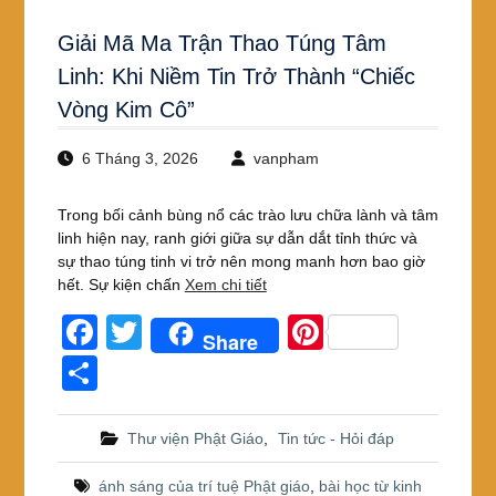
Giải Mã Ma Trận Thao Túng Tâm
Linh: Khi Niềm Tin Trở Thành “Chiếc
Vòng Kim Cô”
6 Tháng 3, 2026
vanpham
Trong bối cảnh bùng nổ các trào lưu chữa lành và tâm
linh hiện nay, ranh giới giữa sự dẫn dắt tỉnh thức và
sự thao túng tinh vi trở nên mong manh hơn bao giờ
hết. Sự kiện chấn
Xem chi tiết
F
T
Pi
Share
a
wi
nt
S
c
tt
er
h
e
er
e
ar
Thư viện Phật Giáo
,
Tin tức - Hỏi đáp
b
st
e
ánh sáng của trí tuệ Phật giáo
,
bài học từ kinh