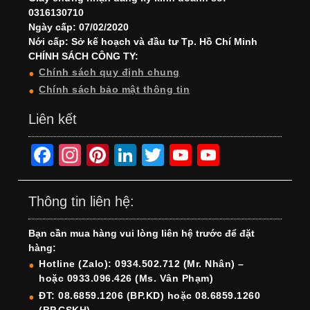
0316130710
Ngày cấp: 07/02/2020
Nới cấp: Sở kế hoạch và đầu tư Tp. Hồ Chí Minh
CHÍNH SÁCH CÔNG TY:
Chính sách quy định chung
Chính sách bảo mật thông tin
Liên kết
F
In
Pi
Li
T
Y
Y
a
st
nt
n
wi
o
o
c
a
er
k
tt
u
u
Thông tin liên hệ:
e
gr
e
e
er
T
T
Bạn cần mua hàng vui lòng liên hệ trước để đặt
b
a
st
dI
u
u
hàng:
o
m
n
b
b
Hotline (Zalo): 0934.502.712 (Mr. Nhân) –
hoặc 0933.096.426 (Ms. Vân Phạm)
o
e
e
ĐT: 08.6859.1206 (BP.KD) hoặc 08.6859.1260