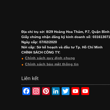
Địa chỉ trụ sở: 8/29 Hoàng Hoa Thám, P.7, Quận Bìn
Giấy chứng nhận đăng ký kinh doanh số: 03161307
Ngày cấp: 07/02/2020
Nới cấp: Sở kế hoạch và đầu tư Tp. Hồ Chí Minh
CHÍNH SÁCH CÔNG TY:
Chính sách quy định chung
Chính sách bảo mật thông tin
Liên kết
F
In
Pi
Li
T
Y
Y
a
st
nt
n
wi
o
o
c
a
er
k
tt
u
u