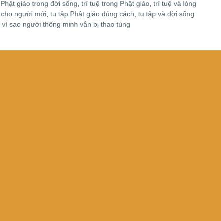
ệ Phật giáo trong đời sống
,
trí tuệ trong Phật giáo
,
trí tuệ và lòng
o cho người mới
,
tu tập Phật giáo đúng cách
,
tu tập và đời sống
,
vì sao người thông minh vẫn bị thao túng