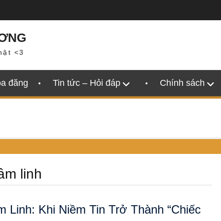
ƯƠNG
hật <3
oa đăng
Tin tức – Hỏi đáp
Chính sách
âm linh
 Linh: Khi Niềm Tin Trở Thành “Chiếc