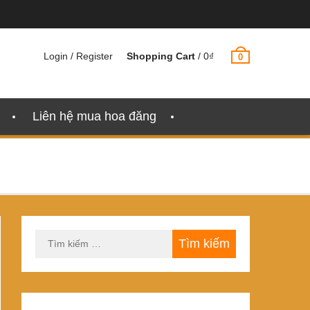
Login / Register
Shopping Cart
/
0
₫
0
Liên hệ mua hoa đăng
Tìm
kiếm
cho: