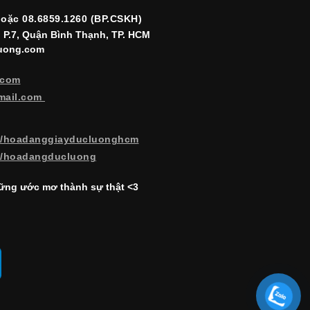
hoặc 08.6859.1260 (BP.CSKH)
, P.7, Quận Bình Thạnh, TP. HCM
luong.com
.com
mail.com
m/hoadanggiayducluonghcm
m/hoadangducluong
ng ước mơ thành sự thật <3