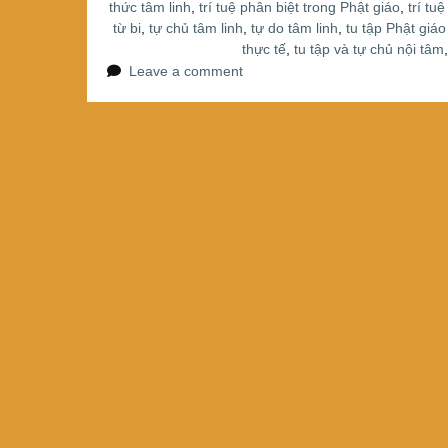
thức tâm linh
,
trí tuệ phân biệt trong Phật giáo
,
trí tu
từ bi
,
tự chủ tâm linh
,
tự do tâm linh
,
tu tập Phật giá
thực tế
,
tu tập và tự chủ nội tâm
Leave a comment