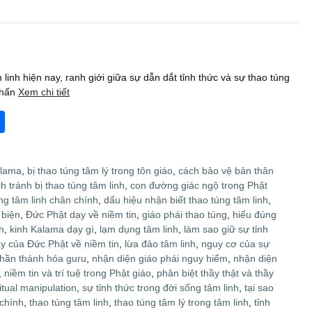
linh hiện nay, ranh giới giữa sự dẫn dắt tỉnh thức và sự thao túng
chấn
Xem chi tiết
S
h
ar
alama
,
bị thao túng tâm lý trong tôn giáo
,
cách bảo vệ bản thân
e
h tránh bị thao túng tâm linh
,
con đường giác ngộ trong Phật
g tâm linh chân chính
,
dấu hiệu nhận biết thao túng tâm linh
,
 biện
,
Đức Phật dạy về niềm tin
,
giáo phái thao túng
,
hiểu đúng
h
,
kinh Kalama dạy gì
,
lạm dụng tâm linh
,
làm sao giữ sự tỉnh
ạy của Đức Phật về niềm tin
,
lừa đảo tâm linh
,
nguy cơ của sự
thần thánh hóa guru
,
nhận diện giáo phái nguy hiểm
,
nhận diện
,
niềm tin và trí tuệ trong Phật giáo
,
phân biệt thầy thật và thầy
ritual manipulation
,
sự tỉnh thức trong đời sống tâm linh
,
tại sao
 chính
,
thao túng tâm linh
,
thao túng tâm lý trong tâm linh
,
tỉnh