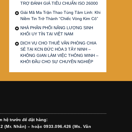
TRỢ ĐÁNH GIÁ TIÊU CHUẨN ISO 26000
Giải Mã Ma Trận Thao Túng Tâm Linh: Khi
Niềm Tin Trở Thành “Chiếc Vòng Kim Cô”
NHÀ PHÂN PHỐI NĂNG LƯỢNG SINH
KHỐI UY TÍN TẠI VIỆT NAM
DỊCH VỤ CHO THUÊ VĂN PHÒNG CHIA
SẺ TẠI KCN ĐỨC HÒA 3 TÂY NINH –
KHÔNG GIAN LÀM VIỆC THÔNG MINH –
KHỞI ĐẦU CHO SỰ CHUYÊN NGHIỆP
n hệ trước để đặt hàng:
12 (Mr. Nhân) – hoặc 0933.096.426 (Ms. Vân