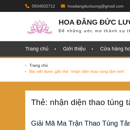
Skip
0934502712
hoadangducluong@gmail.com
to
content
HOA ĐĂNG ĐỨC L
Để những ước mơ thành sự t
Trang chủ
Giới thiệu
Cửa hàng h
Trang chủ
Bài viết được gắn thẻ “nhận diện thao túng tâm linh”
Thẻ:
nhận diện thao túng t
Giải Mã Ma Trận Thao Túng Tâm