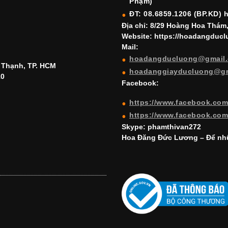
Phạm)
ĐT: 08.6859.1206 (BP.KD) 
Địa chỉ: 8/29 Hoàng Hoa Thám
Website: https://hoadangduc
Mail:
hoadangducluong@gmail
h Thạnh, TP. HCM
hoadanggiayducluong@g
10
Facebook:
https://www.facebook.co
https://www.facebook.co
Skype: phamthivan272
Hoa Đăng Đức Lương – Để nhữ