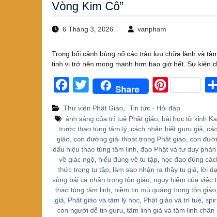
Vòng Kim Cô”
6 Tháng 3, 2026
vanpham
Trong bối cảnh bùng nổ các trào lưu chữa lành và tâm 
tinh vi trở nên mong manh hơn bao giờ hết. Sự kiện 
F
T
Pi
Share
a
wi
nt
Thư viện Phật Giáo
,
Tin tức - Hỏi đáp
c
tt
er
ánh sáng của trí tuệ Phật giáo
,
bài học từ kinh K
e
er
e
trước thao túng tâm lý
,
cách nhận biết guru giả
,
các
giáo
,
con đường giải thoát trong Phật giáo
,
con đườn
b
st
dấu hiệu thao túng tâm linh
,
đạo Phật và tư duy phản
o
về giác ngộ
,
hiểu đúng về tu tập
,
học đạo đúng các
thức trong tu tập
,
làm sao nhận ra thầy tu giả
,
lời d
o
sùng bái cá nhân trong tôn giáo
,
nguy hiểm của việc 
k
thao túng tâm linh
,
niềm tin mù quáng trong tôn giáo
giả
,
Phật giáo và tâm lý học
,
Phật giáo và trí tuệ
,
spi
con người dễ tin guru
,
tâm linh giả và tâm linh chân