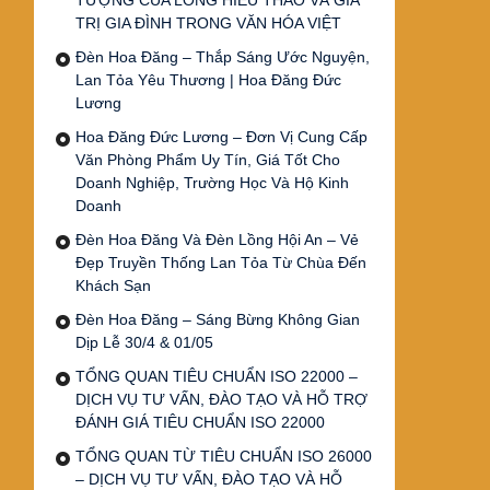
TƯỢNG CỦA LÒNG HIẾU THẢO VÀ GIÁ
TRỊ GIA ĐÌNH TRONG VĂN HÓA VIỆT
Đèn Hoa Đăng – Thắp Sáng Ước Nguyện,
Lan Tỏa Yêu Thương | Hoa Đăng Đức
Lương
Hoa Đăng Đức Lương – Đơn Vị Cung Cấp
Văn Phòng Phẩm Uy Tín, Giá Tốt Cho
Doanh Nghiệp, Trường Học Và Hộ Kinh
Doanh
Đèn Hoa Đăng Và Đèn Lồng Hội An – Vẻ
Đẹp Truyền Thống Lan Tỏa Từ Chùa Đến
Khách Sạn
Đèn Hoa Đăng – Sáng Bừng Không Gian
Dịp Lễ 30/4 & 01/05
TỔNG QUAN TIÊU CHUẨN ISO 22000 –
DỊCH VỤ TƯ VẤN, ĐÀO TẠO VÀ HỖ TRỢ
ĐÁNH GIÁ TIÊU CHUẨN ISO 22000
TỔNG QUAN TỪ TIÊU CHUẨN ISO 26000
– DỊCH VỤ TƯ VẤN, ĐÀO TẠO VÀ HỖ