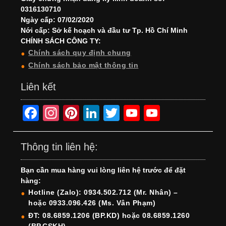
0316130710
Ngày cấp: 07/02/2020
Nới cấp: Sở kế hoạch và đầu tư Tp. Hồ Chí Minh
CHÍNH SÁCH CÔNG TY:
Chính sách quy định chung
Chính sách bảo mật thông tin
Liên kết
F
In
Pi
Li
T
Y
Y
a
st
nt
n
wi
o
o
c
a
er
k
tt
u
u
Thông tin liên hệ:
e
gr
e
e
er
T
T
Bạn cần mua hàng vui lòng liên hệ trước để đặt
b
a
st
dI
u
u
hàng:
o
m
n
b
b
Hotline (Zalo): 0934.502.712 (Mr. Nhân) –
hoặc 0933.096.426 (Ms. Vân Phạm)
o
e
e
ĐT: 08.6859.1206 (BP.KD) hoặc 08.6859.1260