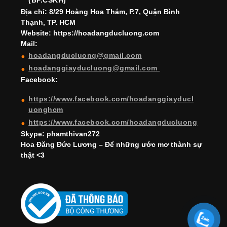
k
C
(BP.CSKH)
h
Địa chỉ: 8/29 Hoàng Hoa Thám, P.7, Quận Bình
Thạnh, TP. HCM
a
Website: https://hoadangducluong.com
Mail:
n
hoadangducluong@gmail.com
n
hoadanggiayducluong@gmail.com
el
Facebook:
https://www.facebook.com/hoadanggiayducl
uonghcm
https://www.facebook.com/hoadangducluong
Skype: phamthivan272
Hoa Đăng Đức Lương – Để những ước mơ thành sự
thật <3