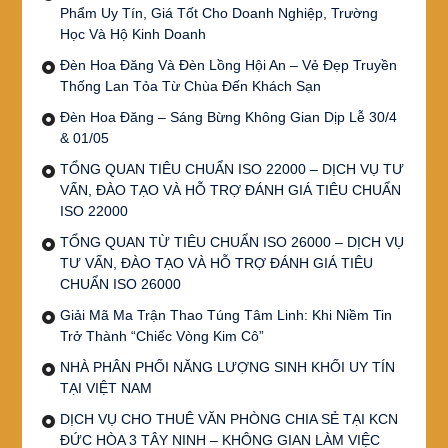
Phẩm Uy Tín, Giá Tốt Cho Doanh Nghiệp, Trường
Học Và Hộ Kinh Doanh
Đèn Hoa Đăng Và Đèn Lồng Hội An – Vẻ Đẹp Truyền
Thống Lan Tỏa Từ Chùa Đến Khách Sạn
Đèn Hoa Đăng – Sáng Bừng Không Gian Dịp Lễ 30/4
& 01/05
TỔNG QUAN TIÊU CHUẨN ISO 22000 – DỊCH VỤ TƯ
VẤN, ĐÀO TẠO VÀ HỖ TRỢ ĐÁNH GIÁ TIÊU CHUẨN
ISO 22000
TỔNG QUAN TỪ TIÊU CHUẨN ISO 26000 – DỊCH VỤ
TƯ VẤN, ĐÀO TẠO VÀ HỖ TRỢ ĐÁNH GIÁ TIÊU
CHUẨN ISO 26000
Giải Mã Ma Trận Thao Túng Tâm Linh: Khi Niềm Tin
Trở Thành “Chiếc Vòng Kim Cô”
NHÀ PHÂN PHỐI NĂNG LƯỢNG SINH KHỐI UY TÍN
TẠI VIỆT NAM
DỊCH VỤ CHO THUÊ VĂN PHÒNG CHIA SẺ TẠI KCN
ĐỨC HÒA 3 TÂY NINH – KHÔNG GIAN LÀM VIỆC