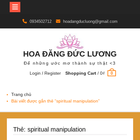
Skip
0934502712
hoadangducluong@gmail.com
to
content
HOA ĐĂNG ĐỨC LƯƠNG
Để những ước mơ thành sự thật <3
Login / Register
Shopping Cart
/
0
₫
0
Trang chủ
Bài viết được gắn thẻ “spiritual manipulation”
Thẻ:
spiritual manipulation