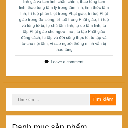
linh giả và tâm linh chân chính
,
thao túng tâm
linh
,
thao túng tâm lý trong tâm linh
,
tỉnh thức tâm
linh
,
trí tuệ phân biệt trong Phật giáo
,
trí tuệ Phật
giáo trong đời sống
,
trí tuệ trong Phật giáo
,
trí tuệ
và lòng từ bi
,
tự chủ tâm linh
,
tự do tâm linh
,
tu
tập Phật giáo cho người mới
,
tu tập Phật giáo
đúng cách
,
tu tập và đời sống thực tế
,
tu tập và
tự chủ nội tâm
,
vì sao người thông minh vẫn bị
thao túng
Leave a comment
Tìm
kiếm
cho:
Danh mục sản phẩm