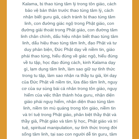
o
Kalama
,
bị thao túng tâm lý trong tôn giáo
,
cách
bảo vệ bản thân trước thao túng tâm lý
,
cách
o
nhận biết guru giả
,
cách tránh bị thao túng tâm
k
linh
,
con đường giác ngộ trong Phật giáo
,
con
đường giải thoát trong Phật giáo
,
con đường tâm
linh chân chính
,
dấu hiệu nhận biết thao túng tâm
linh
,
dấu hiệu thao túng tâm linh
,
đạo Phật và tư
duy phản biện
,
Đức Phật dạy về niềm tin
,
giáo
phái thao túng
,
hiểu đúng về giác ngộ
,
hiểu đúng
về tu tập
,
học đạo đúng cách
,
kinh Kalama dạy
gì
,
lạm dụng tâm linh
,
làm sao giữ sự tỉnh thức
trong tu tập
,
làm sao nhận ra thầy tu giả
,
lời dạy
của Đức Phật về niềm tin
,
lừa đảo tâm linh
,
nguy
cơ của sự sùng bái cá nhân trong tôn giáo
,
nguy
hiểm của việc thần thánh hóa guru
,
nhận diện
giáo phái nguy hiểm
,
nhận diện thao túng tâm
linh
,
niềm tin mù quáng trong tôn giáo
,
niềm tin
và trí tuệ trong Phật giáo
,
phân biệt thầy thật và
thầy giả
,
Phật giáo và tâm lý học
,
Phật giáo và trí
tuệ
,
spiritual manipulation
,
sự tỉnh thức trong đời
sống tâm linh
,
tại sao con người dễ tin guru
,
tâm