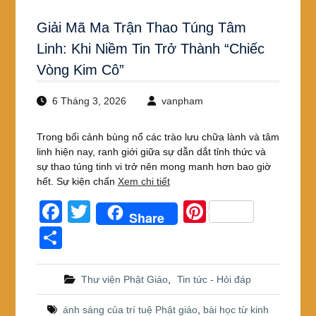
Giải Mã Ma Trận Thao Túng Tâm
Linh: Khi Niềm Tin Trở Thành “Chiếc
Vòng Kim Cô”
6 Tháng 3, 2026
vanpham
Trong bối cảnh bùng nổ các trào lưu chữa lành và tâm
linh hiện nay, ranh giới giữa sự dẫn dắt tỉnh thức và
sự thao túng tinh vi trở nên mong manh hơn bao giờ
hết. Sự kiện chấn
Xem chi tiết
F
T
Pi
Share
a
wi
nt
S
c
tt
er
h
e
er
e
ar
Thư viện Phật Giáo
,
Tin tức - Hỏi đáp
b
st
e
ánh sáng của trí tuệ Phật giáo
,
bài học từ kinh