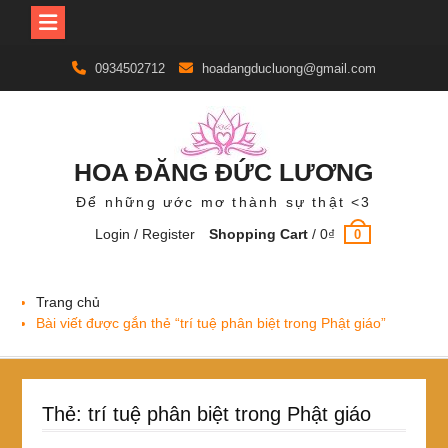
Skip
0934502712
hoadangducluong@gmail.com
to
content
HOA ĐĂNG ĐỨC LƯƠNG
Để những ước mơ thành sự thật <3
Login / Register
Shopping Cart
/
0
₫
0
Trang chủ
Bài viết được gắn thẻ “trí tuệ phân biệt trong Phật giáo”
Thẻ:
trí tuệ phân biệt trong Phật giáo