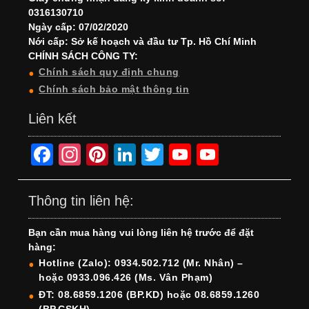
0316130710
Ngày cấp: 07/02/2020
Nới cấp: Sở kế hoạch và đầu tư Tp. Hồ Chí Minh
CHÍNH SÁCH CÔNG TY:
Chính sách quy định chung
Chính sách bảo mật thông tin
Liên kết
F
In
Pi
Li
T
Y
Y
a
st
nt
n
wi
o
o
c
a
er
k
tt
u
u
Thông tin liên hệ:
e
gr
e
e
er
T
T
Bạn cần mua hàng vui lòng liên hệ trước để đặt
b
a
st
dI
u
u
hàng:
o
m
n
b
b
Hotline (Zalo): 0934.502.712 (Mr. Nhân) –
hoặc 0933.096.426 (Ms. Vân Phạm)
o
e
e
ĐT: 08.6859.1206 (BP.KD) hoặc 08.6859.1260