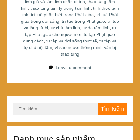
linh giả và tâm linh chân chính
,
thao túng tâm
linh
,
thao túng tâm lý trong tâm linh
,
tỉnh thức tâm
linh
,
trí tuệ phân biệt trong Phật giáo
,
trí tuệ Phật
giáo trong đời sống
,
trí tuệ trong Phật giáo
,
trí tuệ
và lòng từ bi
,
tự chủ tâm linh
,
tự do tâm linh
,
tu
tập Phật giáo cho người mới
,
tu tập Phật giáo
đúng cách
,
tu tập và đời sống thực tế
,
tu tập và
tự chủ nội tâm
,
vì sao người thông minh vẫn bị
thao túng
Leave a comment
Tìm
kiếm
cho:
Danh mục sản phẩm