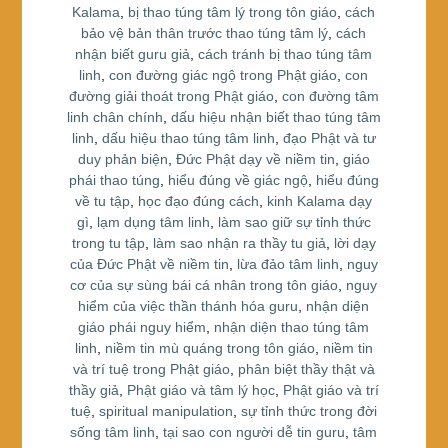
o
Kalama
,
bị thao túng tâm lý trong tôn giáo
,
cách
bảo vệ bản thân trước thao túng tâm lý
,
cách
o
nhận biết guru giả
,
cách tránh bị thao túng tâm
k
linh
,
con đường giác ngộ trong Phật giáo
,
con
đường giải thoát trong Phật giáo
,
con đường tâm
linh chân chính
,
dấu hiệu nhận biết thao túng tâm
linh
,
dấu hiệu thao túng tâm linh
,
đạo Phật và tư
duy phản biện
,
Đức Phật dạy về niềm tin
,
giáo
phái thao túng
,
hiểu đúng về giác ngộ
,
hiểu đúng
về tu tập
,
học đạo đúng cách
,
kinh Kalama dạy
gì
,
lạm dụng tâm linh
,
làm sao giữ sự tỉnh thức
trong tu tập
,
làm sao nhận ra thầy tu giả
,
lời dạy
của Đức Phật về niềm tin
,
lừa đảo tâm linh
,
nguy
cơ của sự sùng bái cá nhân trong tôn giáo
,
nguy
hiểm của việc thần thánh hóa guru
,
nhận diện
giáo phái nguy hiểm
,
nhận diện thao túng tâm
linh
,
niềm tin mù quáng trong tôn giáo
,
niềm tin
và trí tuệ trong Phật giáo
,
phân biệt thầy thật và
thầy giả
,
Phật giáo và tâm lý học
,
Phật giáo và trí
tuệ
,
spiritual manipulation
,
sự tỉnh thức trong đời
sống tâm linh
,
tại sao con người dễ tin guru
,
tâm