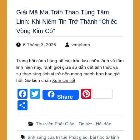
Giải Mã Ma Trận Thao Túng Tâm
Linh: Khi Niềm Tin Trở Thành “Chiếc
Vòng Kim Cô”
6 Tháng 3, 2026
vanpham
Trong bối cảnh bùng nổ các trào lưu chữa lành và tâm
linh hiện nay, ranh giới giữa sự dẫn dắt tỉnh thức và
sự thao túng tinh vi trở nên mong manh hơn bao giờ
hết. Sự kiện chấn
Xem chi tiết
F
T
Pi
Share
a
wi
nt
S
c
tt
er
h
e
er
e
ar
Thư viện Phật Giáo
,
Tin tức - Hỏi đáp
b
st
e
ánh sáng của trí tuệ Phật giáo
,
bài học từ kinh