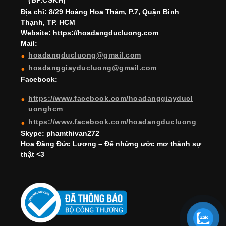
k
C
(BP.CSKH)
h
Địa chỉ: 8/29 Hoàng Hoa Thám, P.7, Quận Bình
Thạnh, TP. HCM
a
Website: https://hoadangducluong.com
Mail:
n
hoadangducluong@gmail.com
n
hoadanggiayducluong@gmail.com
el
Facebook:
https://www.facebook.com/hoadanggiayducl
uonghcm
https://www.facebook.com/hoadangducluong
Skype: phamthivan272
Hoa Đăng Đức Lương – Để những ước mơ thành sự
thật <3