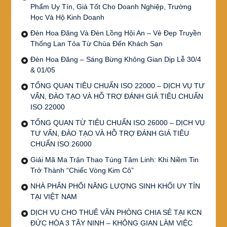
Phẩm Uy Tín, Giá Tốt Cho Doanh Nghiệp, Trường
Học Và Hộ Kinh Doanh
Đèn Hoa Đăng Và Đèn Lồng Hội An – Vẻ Đẹp Truyền
Thống Lan Tỏa Từ Chùa Đến Khách Sạn
Đèn Hoa Đăng – Sáng Bừng Không Gian Dịp Lễ 30/4
& 01/05
TỔNG QUAN TIÊU CHUẨN ISO 22000 – DỊCH VỤ TƯ
VẤN, ĐÀO TẠO VÀ HỖ TRỢ ĐÁNH GIÁ TIÊU CHUẨN
ISO 22000
TỔNG QUAN TỪ TIÊU CHUẨN ISO 26000 – DỊCH VỤ
TƯ VẤN, ĐÀO TẠO VÀ HỖ TRỢ ĐÁNH GIÁ TIÊU
CHUẨN ISO 26000
Giải Mã Ma Trận Thao Túng Tâm Linh: Khi Niềm Tin
Trở Thành “Chiếc Vòng Kim Cô”
NHÀ PHÂN PHỐI NĂNG LƯỢNG SINH KHỐI UY TÍN
TẠI VIỆT NAM
DỊCH VỤ CHO THUÊ VĂN PHÒNG CHIA SẺ TẠI KCN
ĐỨC HÒA 3 TÂY NINH – KHÔNG GIAN LÀM VIỆC