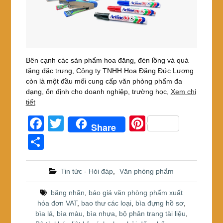
Bên cạnh các sản phẩm hoa đăng, đèn lồng và quà
tặng đặc trưng, Công ty TNHH Hoa Đăng Đức Lương
còn là một đầu mối cung cấp văn phòng phẩm đa
dạng, ổn định cho doanh nghiệp, trường học,
Xem chi
tiết
F
T
Pi
Share
a
wi
nt
S
c
tt
er
h
e
er
e
ar
Tin tức - Hỏi đáp
,
Văn phòng phẩm
b
st
e
băng nhãn
,
báo giá văn phòng phẩm xuất
o
hóa đơn VAT
,
bao thư các loại
,
bìa đựng hồ sơ
,
bìa lá
,
bìa màu
,
bìa nhựa
,
bộ phân trang tài liệu
,
o