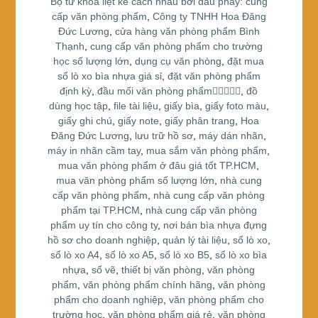
Bộ từ khóa liệt kê cách nhau bởi dấu phẩy: cung
k
cấp văn phòng phẩm
,
Công ty TNHH Hoa Đăng
Đức Lương
,
cửa hàng văn phòng phẩm Bình
Thạnh
,
cung cấp văn phòng phẩm cho trường
học số lượng lớn
,
dụng cụ văn phòng
,
đặt mua
sổ lò xo bìa nhựa giá sỉ
,
đặt văn phòng phẩm
định kỳ
,
đầu mối văn phòng phẩm
,
đồ
dùng học tập
,
file tài liệu
,
giấy bìa
,
giấy foto màu
,
giấy ghi chú
,
giấy note
,
giấy phân trang
,
Hoa
Đăng Đức Lương
,
lưu trữ hồ sơ
,
máy dán nhãn
,
máy in nhãn cầm tay
,
mua sắm văn phòng phẩm
,
mua văn phòng phẩm ở đâu giá tốt TP.HCM
,
mua văn phòng phẩm số lượng lớn
,
nhà cung
cấp văn phòng phẩm
,
nhà cung cấp văn phòng
phẩm tại TP.HCM
,
nhà cung cấp văn phòng
phẩm uy tín cho công ty
,
nơi bán bìa nhựa đựng
hồ sơ cho doanh nghiệp
,
quản lý tài liệu
,
sổ lò xo
,
sổ lò xo A4
,
sổ lò xo A5
,
sổ lò xo B5
,
sổ lò xo bìa
nhựa
,
sổ vẽ
,
thiết bị văn phòng
,
văn phòng
phẩm
,
văn phòng phẩm chính hãng
,
văn phòng
phẩm cho doanh nghiệp
,
văn phòng phẩm cho
trường học
,
văn phòng phẩm giá rẻ
,
văn phòng