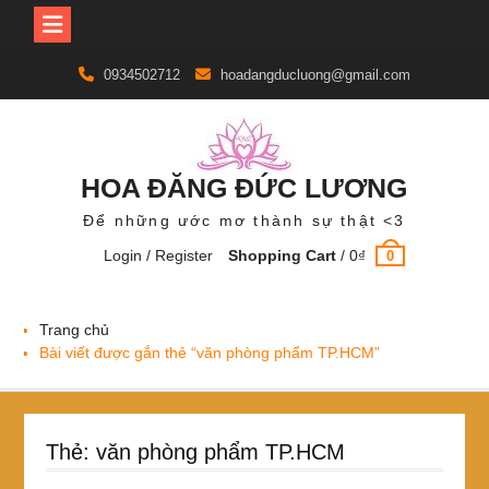
Skip
0934502712
hoadangducluong@gmail.com
to
content
HOA ĐĂNG ĐỨC LƯƠNG
Để những ước mơ thành sự thật <3
Login / Register
Shopping Cart
/
0
₫
0
Trang chủ
Bài viết được gắn thẻ “văn phòng phẩm TP.HCM”
Thẻ:
văn phòng phẩm TP.HCM