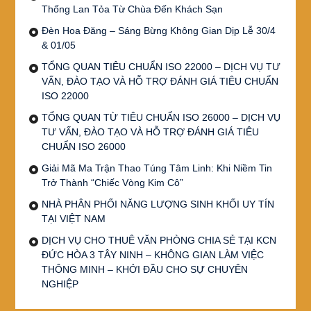
Thống Lan Tỏa Từ Chùa Đến Khách Sạn
Đèn Hoa Đăng – Sáng Bừng Không Gian Dịp Lễ 30/4
& 01/05
TỔNG QUAN TIÊU CHUẨN ISO 22000 – DỊCH VỤ TƯ
VẤN, ĐÀO TẠO VÀ HỖ TRỢ ĐÁNH GIÁ TIÊU CHUẨN
ISO 22000
TỔNG QUAN TỪ TIÊU CHUẨN ISO 26000 – DỊCH VỤ
TƯ VẤN, ĐÀO TẠO VÀ HỖ TRỢ ĐÁNH GIÁ TIÊU
CHUẨN ISO 26000
Giải Mã Ma Trận Thao Túng Tâm Linh: Khi Niềm Tin
Trở Thành “Chiếc Vòng Kim Cô”
NHÀ PHÂN PHỐI NĂNG LƯỢNG SINH KHỐI UY TÍN
TẠI VIỆT NAM
DỊCH VỤ CHO THUÊ VĂN PHÒNG CHIA SẺ TẠI KCN
ĐỨC HÒA 3 TÂY NINH – KHÔNG GIAN LÀM VIỆC
THÔNG MINH – KHỞI ĐẦU CHO SỰ CHUYÊN
NGHIỆP