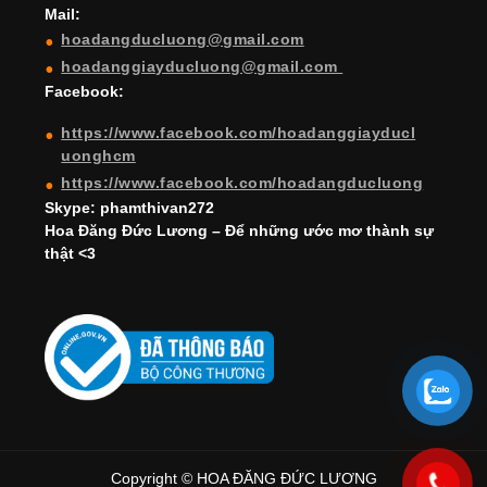
Mail:
n
hoadangducluong@gmail.com
n
hoadanggiayducluong@gmail.com
el
Facebook:
https://www.facebook.com/hoadanggiayducl
uonghcm
https://www.facebook.com/hoadangducluong
Skype: phamthivan272
Hoa Đăng Đức Lương – Để những ước mơ thành sự
thật <3
Copyright © HOA ĐĂNG ĐỨC LƯƠNG