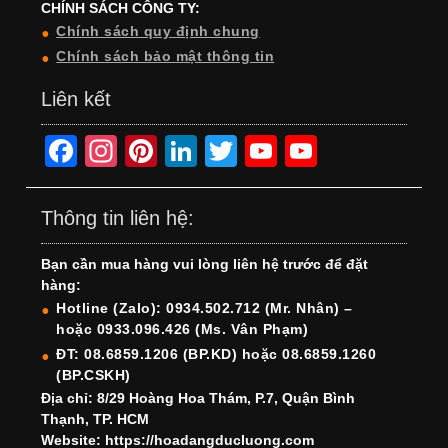
CHÍNH SÁCH CÔNG TY:
Chính sách quy định chung
Chính sách bảo mật thông tin
Liên kết
F
In
Pi
Li
T
Y
Y
a
st
nt
n
wi
o
o
c
a
er
k
tt
u
u
Thông tin liên hệ:
e
gr
e
e
er
T
T
Bạn cần mua hàng vui lòng liên hệ trước để đặt
b
a
st
dI
u
u
hàng:
o
m
n
b
b
Hotline (Zalo): 0934.502.712 (Mr. Nhân) –
hoặc 0933.096.426 (Ms. Vân Phạm)
o
e
e
ĐT: 08.6859.1206 (BP.KD) hoặc 08.6859.1260
k
C
(BP.CSKH)
h
Địa chỉ: 8/29 Hoàng Hoa Thám, P.7, Quận Bình
Thạnh, TP. HCM
a
Website: https://hoadangducluong.com