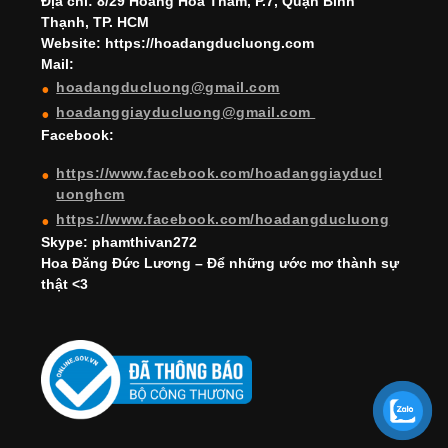
h
Địa chỉ: 8/29 Hoàng Hoa Thám, P.7, Quận Bình
Thạnh, TP. HCM
a
Website: https://hoadangducluong.com
Mail:
n
hoadangducluong@gmail.com
n
hoadanggiayducluong@gmail.com
el
Facebook:
https://www.facebook.com/hoadanggiayducl
uonghcm
https://www.facebook.com/hoadangducluong
Skype: phamthivan272
Hoa Đăng Đức Lương – Để những ước mơ thành sự
thật <3