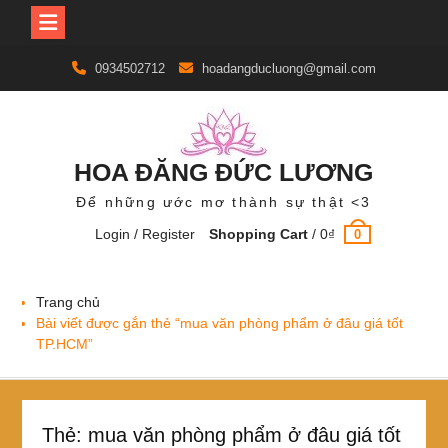
Skip
0934502712
hoadangducluong@gmail.com
to
content
HOA ĐĂNG ĐỨC LƯƠNG
Để những ước mơ thành sự thật <3
Login / Register
Shopping Cart
/
0
₫
0
Trang chủ
Bài viết được gắn thẻ “mua văn phòng phẩm ở đâu giá tốt
TP.HCM”
Thẻ:
mua văn phòng phẩm ở đâu giá tốt