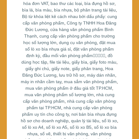
o
hóa đơn VAT
,
bao thư các loại
,
bìa đựng hồ sơ
,
bìa lá
,
bìa màu
,
bìa nhựa
,
bộ phân trang tài liệu
,
o
Bộ từ khóa liệt kê cách nhau bởi dấu phẩy: cung
k
cấp văn phòng phẩm
,
Công ty TNHH Hoa Đăng
Đức Lương
,
cửa hàng văn phòng phẩm Bình
Thạnh
,
cung cấp văn phòng phẩm cho trường
học số lượng lớn
,
dụng cụ văn phòng
,
đặt mua
sổ lò xo bìa nhựa giá sỉ
,
đặt văn phòng phẩm
định kỳ
,
đầu mối văn phòng phẩm
,
đồ
dùng học tập
,
file tài liệu
,
giấy bìa
,
giấy foto màu
,
giấy ghi chú
,
giấy note
,
giấy phân trang
,
Hoa
Đăng Đức Lương
,
lưu trữ hồ sơ
,
máy dán nhãn
,
máy in nhãn cầm tay
,
mua sắm văn phòng phẩm
,
mua văn phòng phẩm ở đâu giá tốt TP.HCM
,
mua văn phòng phẩm số lượng lớn
,
nhà cung
cấp văn phòng phẩm
,
nhà cung cấp văn phòng
phẩm tại TP.HCM
,
nhà cung cấp văn phòng
phẩm uy tín cho công ty
,
nơi bán bìa nhựa đựng
hồ sơ cho doanh nghiệp
,
quản lý tài liệu
,
sổ lò xo
,
sổ lò xo A4
,
sổ lò xo A5
,
sổ lò xo B5
,
sổ lò xo bìa
nhựa
,
sổ vẽ
,
thiết bị văn phòng
,
văn phòng