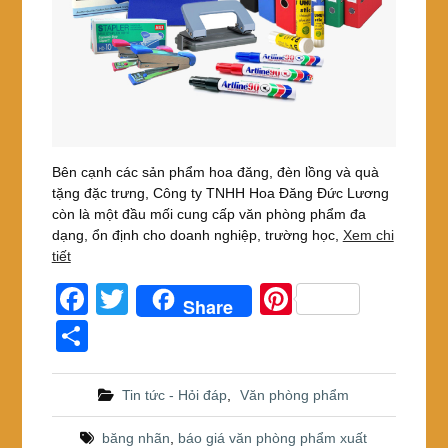
Bên cạnh các sản phẩm hoa đăng, đèn lồng và quà
tặng đặc trưng, Công ty TNHH Hoa Đăng Đức Lương
còn là một đầu mối cung cấp văn phòng phẩm đa
dạng, ổn định cho doanh nghiệp, trường học,
Xem chi
tiết
F
T
Pi
Share
a
wi
nt
S
c
tt
er
h
e
er
e
ar
Tin tức - Hỏi đáp
,
Văn phòng phẩm
b
st
e
băng nhãn
,
báo giá văn phòng phẩm xuất