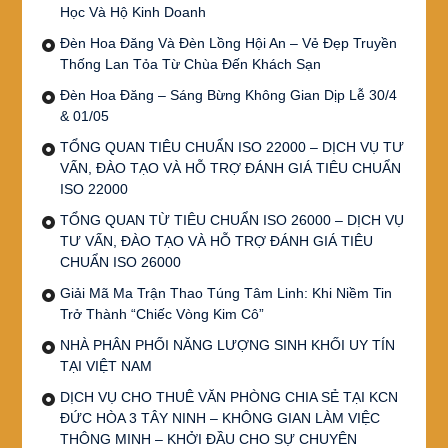
Học Và Hộ Kinh Doanh
Đèn Hoa Đăng Và Đèn Lồng Hội An – Vẻ Đẹp Truyền
Thống Lan Tỏa Từ Chùa Đến Khách Sạn
Đèn Hoa Đăng – Sáng Bừng Không Gian Dịp Lễ 30/4
& 01/05
TỔNG QUAN TIÊU CHUẨN ISO 22000 – DỊCH VỤ TƯ
VẤN, ĐÀO TẠO VÀ HỖ TRỢ ĐÁNH GIÁ TIÊU CHUẨN
ISO 22000
TỔNG QUAN TỪ TIÊU CHUẨN ISO 26000 – DỊCH VỤ
TƯ VẤN, ĐÀO TẠO VÀ HỖ TRỢ ĐÁNH GIÁ TIÊU
CHUẨN ISO 26000
Giải Mã Ma Trận Thao Túng Tâm Linh: Khi Niềm Tin
Trở Thành “Chiếc Vòng Kim Cô”
NHÀ PHÂN PHỐI NĂNG LƯỢNG SINH KHỐI UY TÍN
TẠI VIỆT NAM
DỊCH VỤ CHO THUÊ VĂN PHÒNG CHIA SẺ TẠI KCN
ĐỨC HÒA 3 TÂY NINH – KHÔNG GIAN LÀM VIỆC
THÔNG MINH – KHỞI ĐẦU CHO SỰ CHUYÊN