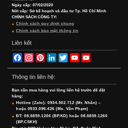
Ngày cấp: 07/02/2020
Nới cấp: Sở kế hoạch và đầu tư Tp. Hồ Chí Minh
CHÍNH SÁCH CÔNG TY:
Chính sách quy định chung
Chính sách bảo mật thông tin
Liên kết
F
In
Pi
Li
T
Y
Y
a
st
nt
n
wi
o
o
c
a
er
k
tt
u
u
Thông tin liên hệ:
e
gr
e
e
er
T
T
Bạn cần mua hàng vui lòng liên hệ trước để đặt
b
a
st
dI
u
u
hàng:
o
m
n
b
b
Hotline (Zalo): 0934.502.712 (Mr. Nhân) –
hoặc 0933.096.426 (Ms. Vân Phạm)
o
e
e
ĐT: 08.6859.1206 (BP.KD) hoặc 08.6859.1260
k
C
(BP.CSKH)