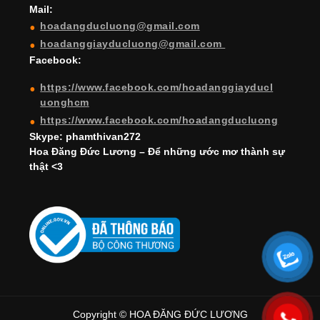
Mail:
n
hoadangducluong@gmail.com
n
hoadanggiayducluong@gmail.com
el
Facebook:
https://www.facebook.com/hoadanggiayducl
uonghcm
https://www.facebook.com/hoadangducluong
Skype: phamthivan272
Hoa Đăng Đức Lương – Để những ước mơ thành sự
thật <3
Copyright © HOA ĐĂNG ĐỨC LƯƠNG