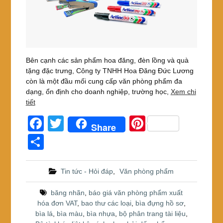
Bên cạnh các sản phẩm hoa đăng, đèn lồng và quà
tặng đặc trưng, Công ty TNHH Hoa Đăng Đức Lương
còn là một đầu mối cung cấp văn phòng phẩm đa
dạng, ổn định cho doanh nghiệp, trường học,
Xem chi
tiết
F
T
Pi
Share
a
wi
nt
S
c
tt
er
h
e
er
e
ar
Tin tức - Hỏi đáp
,
Văn phòng phẩm
b
st
e
băng nhãn
,
báo giá văn phòng phẩm xuất
o
hóa đơn VAT
,
bao thư các loại
,
bìa đựng hồ sơ
,
bìa lá
,
bìa màu
,
bìa nhựa
,
bộ phân trang tài liệu
,
o