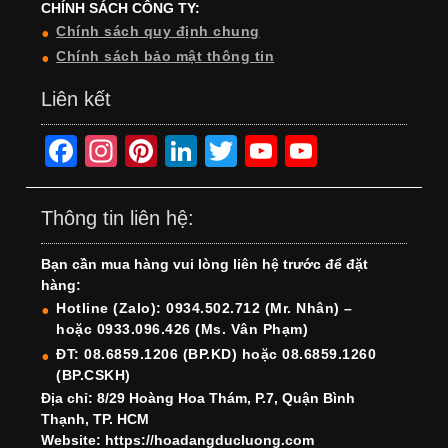
CHÍNH SÁCH CÔNG TY:
Chính sách quy định chung
Chính sách bảo mật thông tin
Liên kết
F
In
Pi
Li
T
Y
Y
a
st
nt
n
wi
o
o
c
a
er
k
tt
u
u
Thông tin liên hệ:
e
gr
e
e
er
T
T
Bạn cần mua hàng vui lòng liên hệ trước để đặt
b
a
st
dI
u
u
hàng:
o
m
n
b
b
Hotline (Zalo): 0934.502.712 (Mr. Nhân) –
hoặc 0933.096.426 (Ms. Vân Phạm)
o
e
e
ĐT: 08.6859.1206 (BP.KD) hoặc 08.6859.1260
k
C
(BP.CSKH)
h
Địa chỉ: 8/29 Hoàng Hoa Thám, P.7, Quận Bình
Thạnh, TP. HCM
a
Website: https://hoadangducluong.com