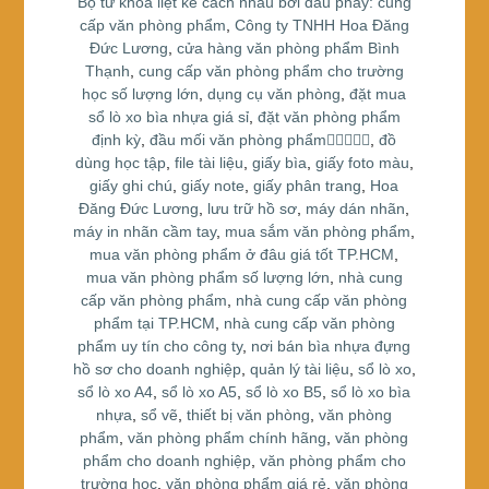
Bộ từ khóa liệt kê cách nhau bởi dấu phẩy: cung
k
cấp văn phòng phẩm
,
Công ty TNHH Hoa Đăng
Đức Lương
,
cửa hàng văn phòng phẩm Bình
Thạnh
,
cung cấp văn phòng phẩm cho trường
học số lượng lớn
,
dụng cụ văn phòng
,
đặt mua
sổ lò xo bìa nhựa giá sỉ
,
đặt văn phòng phẩm
định kỳ
,
đầu mối văn phòng phẩm
,
đồ
dùng học tập
,
file tài liệu
,
giấy bìa
,
giấy foto màu
,
giấy ghi chú
,
giấy note
,
giấy phân trang
,
Hoa
Đăng Đức Lương
,
lưu trữ hồ sơ
,
máy dán nhãn
,
máy in nhãn cầm tay
,
mua sắm văn phòng phẩm
,
mua văn phòng phẩm ở đâu giá tốt TP.HCM
,
mua văn phòng phẩm số lượng lớn
,
nhà cung
cấp văn phòng phẩm
,
nhà cung cấp văn phòng
phẩm tại TP.HCM
,
nhà cung cấp văn phòng
phẩm uy tín cho công ty
,
nơi bán bìa nhựa đựng
hồ sơ cho doanh nghiệp
,
quản lý tài liệu
,
sổ lò xo
,
sổ lò xo A4
,
sổ lò xo A5
,
sổ lò xo B5
,
sổ lò xo bìa
nhựa
,
sổ vẽ
,
thiết bị văn phòng
,
văn phòng
phẩm
,
văn phòng phẩm chính hãng
,
văn phòng
phẩm cho doanh nghiệp
,
văn phòng phẩm cho
trường học
,
văn phòng phẩm giá rẻ
,
văn phòng