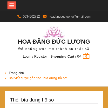
Skip
0934502712
hoadangducluong@gmail.com
to
content
HOA ĐĂNG ĐỨC LƯƠNG
Để những ước mơ thành sự thật <3
Login / Register
Shopping Cart
/
0
₫
0
Trang chủ
Bài viết được gắn thẻ “bìa đựng hồ sơ”
Thẻ:
bìa đựng hồ sơ