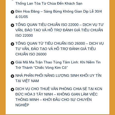
Thống Lan Tỏa Từ Chùa Đến Khách Sạn
Đèn Hoa Đăng – Sáng Bừng Không Gian Dịp Lễ 30/4
& 01/05
TỔNG QUAN TIÊU CHUẨN ISO 22000 – DỊCH VỤ TƯ
VẤN, ĐÀO TẠO VÀ HỖ TRỢ ĐÁNH GIÁ TIÊU CHUẨN
ISO 22000
TỔNG QUAN TỪ TIÊU CHUẨN ISO 26000 – DỊCH VỤ
TƯ VẤN, ĐÀO TẠO VÀ HỖ TRỢ ĐÁNH GIÁ TIÊU
CHUẨN ISO 26000
Giải Mã Ma Trận Thao Túng Tâm Linh: Khi Niềm Tin
Trở Thành “Chiếc Vòng Kim Cô”
NHÀ PHÂN PHỐI NĂNG LƯỢNG SINH KHỐI UY TÍN
TẠI VIỆT NAM
DỊCH VỤ CHO THUÊ VĂN PHÒNG CHIA SẺ TẠI KCN
ĐỨC HÒA 3 TÂY NINH – KHÔNG GIAN LÀM VIỆC
THÔNG MINH – KHỞI ĐẦU CHO SỰ CHUYÊN
NGHIỆP