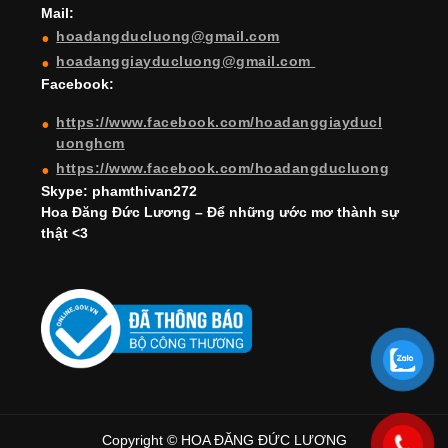
Mail:
n
hoadangducluong@gmail.com
n
hoadanggiayducluong@gmail.com
el
Facebook:
https://www.facebook.com/hoadanggiayducl
uonghcm
https://www.facebook.com/hoadangducluong
Skype: phamthivan272
Hoa Đăng Đức Lương – Để những ước mơ thành sự
thật <3
Copyright © HOA ĐĂNG ĐỨC LƯƠNG