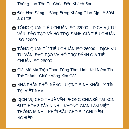
Thống Lan Tỏa Từ Chùa Đến Khách Sạn
Đèn Hoa Đăng – Sáng Bừng Không Gian Dịp Lễ 30/4
& 01/05
TỔNG QUAN TIÊU CHUẨN ISO 22000 – DỊCH VỤ TƯ
VẤN, ĐÀO TẠO VÀ HỖ TRỢ ĐÁNH GIÁ TIÊU CHUẨN
ISO 22000
TỔNG QUAN TỪ TIÊU CHUẨN ISO 26000 – DỊCH VỤ
TƯ VẤN, ĐÀO TẠO VÀ HỖ TRỢ ĐÁNH GIÁ TIÊU
CHUẨN ISO 26000
Giải Mã Ma Trận Thao Túng Tâm Linh: Khi Niềm Tin
Trở Thành “Chiếc Vòng Kim Cô”
NHÀ PHÂN PHỐI NĂNG LƯỢNG SINH KHỐI UY TÍN
TẠI VIỆT NAM
DỊCH VỤ CHO THUÊ VĂN PHÒNG CHIA SẺ TẠI KCN
ĐỨC HÒA 3 TÂY NINH – KHÔNG GIAN LÀM VIỆC
THÔNG MINH – KHỞI ĐẦU CHO SỰ CHUYÊN
NGHIỆP