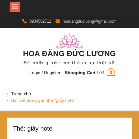
Skip
0934502712
hoadangducluong@gmail.com
to
content
HOA ĐĂNG ĐỨC LƯƠNG
Để những ước mơ thành sự thật <3
Login / Register
Shopping Cart
/
0
₫
0
Trang chủ
Bài viết được gắn thẻ “giấy note”
Thẻ:
giấy note