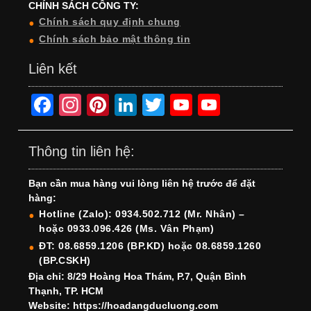
CHÍNH SÁCH CÔNG TY:
Chính sách quy định chung
Chính sách bảo mật thông tin
Liên kết
F
In
Pi
Li
T
Y
Y
a
st
nt
n
wi
o
o
c
a
er
k
tt
u
u
Thông tin liên hệ:
e
gr
e
e
er
T
T
Bạn cần mua hàng vui lòng liên hệ trước để đặt
b
a
st
dI
u
u
hàng:
o
m
n
b
b
Hotline (Zalo): 0934.502.712 (Mr. Nhân) –
hoặc 0933.096.426 (Ms. Vân Phạm)
o
e
e
ĐT: 08.6859.1206 (BP.KD) hoặc 08.6859.1260
k
C
(BP.CSKH)
h
Địa chỉ: 8/29 Hoàng Hoa Thám, P.7, Quận Bình
Thạnh, TP. HCM
a
Website: https://hoadangducluong.com