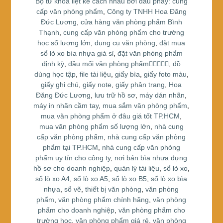
Bộ từ khóa liệt kê cách nhau bởi dấu phẩy: cung
k
cấp văn phòng phẩm
,
Công ty TNHH Hoa Đăng
Đức Lương
,
cửa hàng văn phòng phẩm Bình
Thạnh
,
cung cấp văn phòng phẩm cho trường
học số lượng lớn
,
dụng cụ văn phòng
,
đặt mua
sổ lò xo bìa nhựa giá sỉ
,
đặt văn phòng phẩm
định kỳ
,
đầu mối văn phòng phẩm
,
đồ
dùng học tập
,
file tài liệu
,
giấy bìa
,
giấy foto màu
,
giấy ghi chú
,
giấy note
,
giấy phân trang
,
Hoa
Đăng Đức Lương
,
lưu trữ hồ sơ
,
máy dán nhãn
,
máy in nhãn cầm tay
,
mua sắm văn phòng phẩm
,
mua văn phòng phẩm ở đâu giá tốt TP.HCM
,
mua văn phòng phẩm số lượng lớn
,
nhà cung
cấp văn phòng phẩm
,
nhà cung cấp văn phòng
phẩm tại TP.HCM
,
nhà cung cấp văn phòng
phẩm uy tín cho công ty
,
nơi bán bìa nhựa đựng
hồ sơ cho doanh nghiệp
,
quản lý tài liệu
,
sổ lò xo
,
sổ lò xo A4
,
sổ lò xo A5
,
sổ lò xo B5
,
sổ lò xo bìa
nhựa
,
sổ vẽ
,
thiết bị văn phòng
,
văn phòng
phẩm
,
văn phòng phẩm chính hãng
,
văn phòng
phẩm cho doanh nghiệp
,
văn phòng phẩm cho
trường học
,
văn phòng phẩm giá rẻ
,
văn phòng