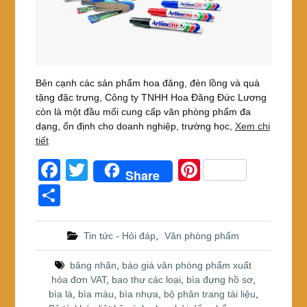
Bên cạnh các sản phẩm hoa đăng, đèn lồng và quà
tặng đặc trưng, Công ty TNHH Hoa Đăng Đức Lương
còn là một đầu mối cung cấp văn phòng phẩm đa
dạng, ổn định cho doanh nghiệp, trường học,
Xem chi
tiết
F
T
Pi
Share
a
wi
nt
S
c
tt
er
h
e
er
e
ar
Tin tức - Hỏi đáp
,
Văn phòng phẩm
b
st
e
băng nhãn
,
báo giá văn phòng phẩm xuất
o
hóa đơn VAT
,
bao thư các loại
,
bìa đựng hồ sơ
,
bìa lá
,
bìa màu
,
bìa nhựa
,
bộ phân trang tài liệu
,
o