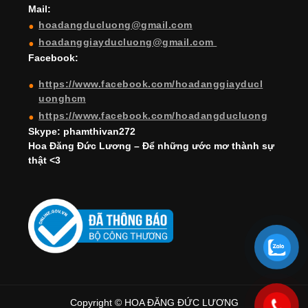
Mail:
n
hoadangducluong@gmail.com
n
hoadanggiayducluong@gmail.com
el
Facebook:
https://www.facebook.com/hoadanggiayducl
uonghcm
https://www.facebook.com/hoadangducluong
Skype: phamthivan272
Hoa Đăng Đức Lương – Để những ước mơ thành sự
thật <3
Copyright © HOA ĐĂNG ĐỨC LƯƠNG