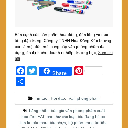
Bên cạnh các sản phẩm hoa đăng, đèn lồng và quà
tặng đặc trưng, Công ty TNHH Hoa Đăng Đức Lương
còn là một đầu mối cung cấp văn phòng phẩm đa
dạng, ổn định cho doanh nghiệp, trường học,
Xem chi
tiết
F
T
Pi
Share
a
wi
nt
S
c
tt
er
h
e
er
e
ar
Tin tức - Hỏi đáp
,
Văn phòng phẩm
b
st
e
băng nhãn
,
báo giá văn phòng phẩm xuất
o
hóa đơn VAT
,
bao thư các loại
,
bìa đựng hồ sơ
,
bìa lá
,
bìa màu
,
bìa nhựa
,
bộ phân trang tài liệu
,
o