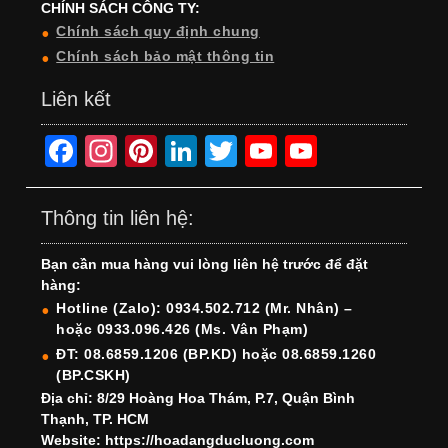
CHÍNH SÁCH CÔNG TY:
Chính sách quy định chung
Chính sách bảo mật thông tin
Liên kết
F
In
Pi
Li
T
Y
Y
a
st
nt
n
wi
o
o
c
a
er
k
tt
u
u
Thông tin liên hệ:
e
gr
e
e
er
T
T
Bạn cần mua hàng vui lòng liên hệ trước để đặt
b
a
st
dI
u
u
hàng:
o
m
n
b
b
Hotline (Zalo): 0934.502.712 (Mr. Nhân) –
hoặc 0933.096.426 (Ms. Vân Phạm)
o
e
e
ĐT: 08.6859.1206 (BP.KD) hoặc 08.6859.1260
k
C
(BP.CSKH)
h
Địa chỉ: 8/29 Hoàng Hoa Thám, P.7, Quận Bình
Thạnh, TP. HCM
a
Website: https://hoadangducluong.com