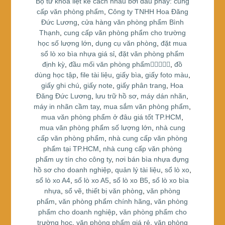
Bộ từ khóa liệt kê cách nhau bởi dấu phẩy: cung
k
cấp văn phòng phẩm
,
Công ty TNHH Hoa Đăng
Đức Lương
,
cửa hàng văn phòng phẩm Bình
Thạnh
,
cung cấp văn phòng phẩm cho trường
học số lượng lớn
,
dụng cụ văn phòng
,
đặt mua
sổ lò xo bìa nhựa giá sỉ
,
đặt văn phòng phẩm
định kỳ
,
đầu mối văn phòng phẩm
,
đồ
dùng học tập
,
file tài liệu
,
giấy bìa
,
giấy foto màu
,
giấy ghi chú
,
giấy note
,
giấy phân trang
,
Hoa
Đăng Đức Lương
,
lưu trữ hồ sơ
,
máy dán nhãn
,
máy in nhãn cầm tay
,
mua sắm văn phòng phẩm
,
mua văn phòng phẩm ở đâu giá tốt TP.HCM
,
mua văn phòng phẩm số lượng lớn
,
nhà cung
cấp văn phòng phẩm
,
nhà cung cấp văn phòng
phẩm tại TP.HCM
,
nhà cung cấp văn phòng
phẩm uy tín cho công ty
,
nơi bán bìa nhựa đựng
hồ sơ cho doanh nghiệp
,
quản lý tài liệu
,
sổ lò xo
,
sổ lò xo A4
,
sổ lò xo A5
,
sổ lò xo B5
,
sổ lò xo bìa
nhựa
,
sổ vẽ
,
thiết bị văn phòng
,
văn phòng
phẩm
,
văn phòng phẩm chính hãng
,
văn phòng
phẩm cho doanh nghiệp
,
văn phòng phẩm cho
trường học
,
văn phòng phẩm giá rẻ
,
văn phòng