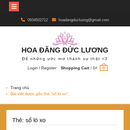
Skip
0934502712
hoadangducluong@gmail.com
to
content
HOA ĐĂNG ĐỨC LƯƠNG
Để những ước mơ thành sự thật <3
Login / Register
Shopping Cart
/
0
₫
0
Trang chủ
Bài viết được gắn thẻ “sổ lò xo”
Thẻ:
sổ lò xo