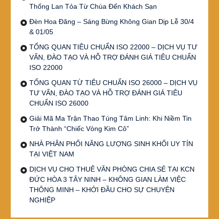
Thống Lan Tỏa Từ Chùa Đến Khách Sạn
Đèn Hoa Đăng – Sáng Bừng Không Gian Dịp Lễ 30/4
& 01/05
TỔNG QUAN TIÊU CHUẨN ISO 22000 – DỊCH VỤ TƯ
VẤN, ĐÀO TẠO VÀ HỖ TRỢ ĐÁNH GIÁ TIÊU CHUẨN
ISO 22000
TỔNG QUAN TỪ TIÊU CHUẨN ISO 26000 – DỊCH VỤ
TƯ VẤN, ĐÀO TẠO VÀ HỖ TRỢ ĐÁNH GIÁ TIÊU
CHUẨN ISO 26000
Giải Mã Ma Trận Thao Túng Tâm Linh: Khi Niềm Tin
Trở Thành “Chiếc Vòng Kim Cô”
NHÀ PHÂN PHỐI NĂNG LƯỢNG SINH KHỐI UY TÍN
TẠI VIỆT NAM
DỊCH VỤ CHO THUÊ VĂN PHÒNG CHIA SẺ TẠI KCN
ĐỨC HÒA 3 TÂY NINH – KHÔNG GIAN LÀM VIỆC
THÔNG MINH – KHỞI ĐẦU CHO SỰ CHUYÊN
NGHIỆP