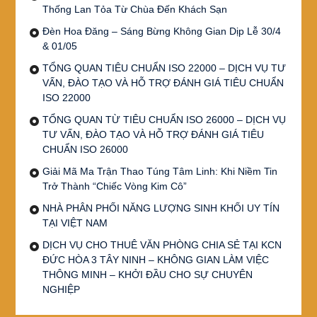
Thống Lan Tỏa Từ Chùa Đến Khách Sạn
Đèn Hoa Đăng – Sáng Bừng Không Gian Dịp Lễ 30/4
& 01/05
TỔNG QUAN TIÊU CHUẨN ISO 22000 – DỊCH VỤ TƯ
VẤN, ĐÀO TẠO VÀ HỖ TRỢ ĐÁNH GIÁ TIÊU CHUẨN
ISO 22000
TỔNG QUAN TỪ TIÊU CHUẨN ISO 26000 – DỊCH VỤ
TƯ VẤN, ĐÀO TẠO VÀ HỖ TRỢ ĐÁNH GIÁ TIÊU
CHUẨN ISO 26000
Giải Mã Ma Trận Thao Túng Tâm Linh: Khi Niềm Tin
Trở Thành “Chiếc Vòng Kim Cô”
NHÀ PHÂN PHỐI NĂNG LƯỢNG SINH KHỐI UY TÍN
TẠI VIỆT NAM
DỊCH VỤ CHO THUÊ VĂN PHÒNG CHIA SẺ TẠI KCN
ĐỨC HÒA 3 TÂY NINH – KHÔNG GIAN LÀM VIỆC
THÔNG MINH – KHỞI ĐẦU CHO SỰ CHUYÊN
NGHIỆP