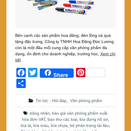
Bên cạnh các sản phẩm hoa đăng, đèn lồng và quà
tặng đặc trưng, Công ty TNHH Hoa Đăng Đức Lương
còn là một đầu mối cung cấp văn phòng phẩm đa
dạng, ổn định cho doanh nghiệp, trường học,
Xem chi
tiết
F
T
Pi
Share
a
wi
nt
S
c
tt
er
h
e
er
e
ar
Tin tức - Hỏi đáp
,
Văn phòng phẩm
b
st
e
băng nhãn
,
báo giá văn phòng phẩm xuất
o
hóa đơn VAT
,
bao thư các loại
,
bìa đựng hồ sơ
,
bìa lá
,
bìa màu
,
bìa nhựa
,
bộ phân trang tài liệu
,
o