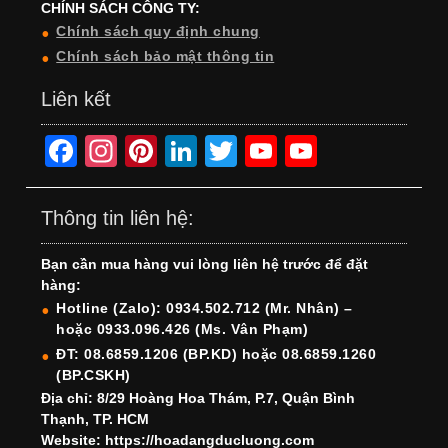
CHÍNH SÁCH CÔNG TY:
Chính sách quy định chung
Chính sách bảo mật thông tin
Liên kết
F
In
Pi
Li
T
Y
Y
a
st
nt
n
wi
o
o
c
a
er
k
tt
u
u
Thông tin liên hệ:
e
gr
e
e
er
T
T
Bạn cần mua hàng vui lòng liên hệ trước để đặt
b
a
st
dI
u
u
hàng:
o
m
n
b
b
Hotline (Zalo): 0934.502.712 (Mr. Nhân) –
hoặc 0933.096.426 (Ms. Vân Phạm)
o
e
e
ĐT: 08.6859.1206 (BP.KD) hoặc 08.6859.1260
k
C
(BP.CSKH)
h
Địa chỉ: 8/29 Hoàng Hoa Thám, P.7, Quận Bình
Thạnh, TP. HCM
a
Website: https://hoadangducluong.com