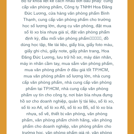
Bộ từ khóa liệt kê cách nhau bởi dấu phẩy: cung
k
cấp văn phòng phẩm
,
Công ty TNHH Hoa Đăng
Đức Lương
,
cửa hàng văn phòng phẩm Bình
Thạnh
,
cung cấp văn phòng phẩm cho trường
học số lượng lớn
,
dụng cụ văn phòng
,
đặt mua
sổ lò xo bìa nhựa giá sỉ
,
đặt văn phòng phẩm
định kỳ
,
đầu mối văn phòng phẩm
,
đồ
dùng học tập
,
file tài liệu
,
giấy bìa
,
giấy foto màu
,
giấy ghi chú
,
giấy note
,
giấy phân trang
,
Hoa
Đăng Đức Lương
,
lưu trữ hồ sơ
,
máy dán nhãn
,
máy in nhãn cầm tay
,
mua sắm văn phòng phẩm
,
mua văn phòng phẩm ở đâu giá tốt TP.HCM
,
mua văn phòng phẩm số lượng lớn
,
nhà cung
cấp văn phòng phẩm
,
nhà cung cấp văn phòng
phẩm tại TP.HCM
,
nhà cung cấp văn phòng
phẩm uy tín cho công ty
,
nơi bán bìa nhựa đựng
hồ sơ cho doanh nghiệp
,
quản lý tài liệu
,
sổ lò xo
,
sổ lò xo A4
,
sổ lò xo A5
,
sổ lò xo B5
,
sổ lò xo bìa
nhựa
,
sổ vẽ
,
thiết bị văn phòng
,
văn phòng
phẩm
,
văn phòng phẩm chính hãng
,
văn phòng
phẩm cho doanh nghiệp
,
văn phòng phẩm cho
trường học
,
văn phòng phẩm giá rẻ
,
văn phòng