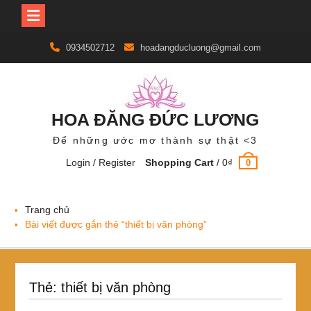
Skip
0934502712
hoadangducluong@gmail.com
to
content
HOA ĐĂNG ĐỨC LƯƠNG
Để những ước mơ thành sự thật <3
Login / Register
Shopping Cart
/
0
₫
0
Trang chủ
Bài viết được gắn thẻ “thiết bị văn phòng”
Thẻ:
thiết bị văn phòng