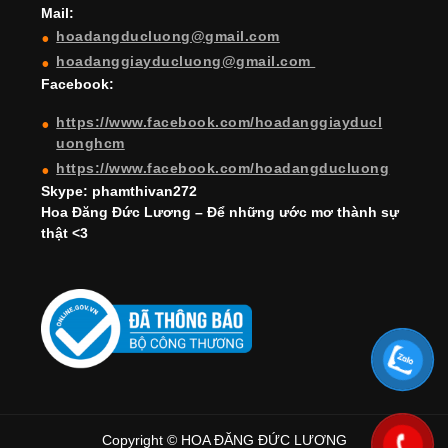
Mail:
n
hoadangducluong@gmail.com
n
hoadanggiayducluong@gmail.com
el
Facebook:
https://www.facebook.com/hoadanggiayducl
uonghcm
https://www.facebook.com/hoadangducluong
Skype: phamthivan272
Hoa Đăng Đức Lương – Để những ước mơ thành sự
thật <3
Copyright © HOA ĐĂNG ĐỨC LƯƠNG