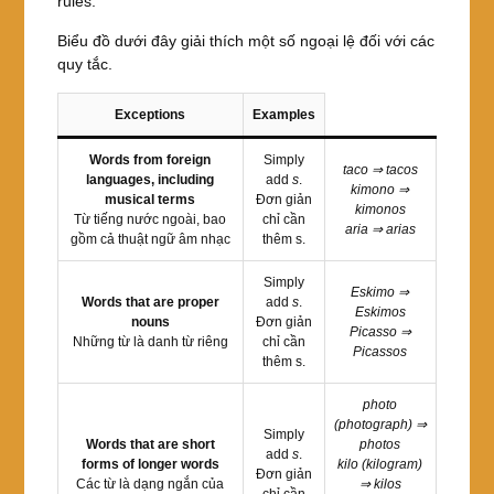
rules.
Biểu đồ dưới đây giải thích một số ngoại lệ đối với các
quy tắc.
Exceptions
Examples
Words from foreign
Simply
taco ⇒ tacos
languages, including
add
s
.
kimono ⇒
musical terms
Đơn giản
kimonos
Từ tiếng nước ngoài, bao
chỉ cần
aria ⇒ arias
gồm cả thuật ngữ âm nhạc
thêm s.
Simply
Eskimo ⇒
Words that are proper
add
s
.
Eskimos
nouns
Đơn giản
Picasso ⇒
Những từ là danh từ riêng
chỉ cần
Picassos
thêm s.
photo
(photograph) ⇒
Simply
Words that are short
photos
add
s
.
forms of longer words
kilo (kilogram)
Đơn giản
Các từ là dạng ngắn của
⇒ kilos
chỉ cần