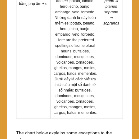
add
es
: potato, tomato,
piano ⇒
bằng phụ âm + o
hero, echo, banjo,
pianos
embargo, veto, torpedo.
soprano
Những danh từ này luôn
⇒
thêm es: potato, tomato,
sopranos
hero, echo, banjo,
embargo, veto, torpedo.
Here are the preferred
spellings of some plural
nouns: buffaloes,
dominoes, mosquitoes,
volcanoes, tornadoes,
ghettos, mangos, mottos,
cargos, halos, mementos.
Dưới đây là cách viết ưa
thích của một số danh từ
số nhiều: buffaloes,
dominoes, mosquitoes,
volcanoes, tornadoes,
ghettos, mangos, mottos,
cargos, halos, mementos.
The chart below explains some exceptions to the