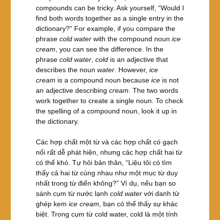
compounds can be tricky. Ask yourself, “Would I
find both words together as a single entry in the
dictionary?” For example, if you compare the
phrase
cold water
with the compound noun
ice
cream
, you can see the difference. In the
phrase
cold water
,
cold
is an adjective that
describes the noun
water
. However,
ice
cream
is a compound noun because
ice
is not
an adjective describing
cream
. The two words
work together to create a single noun. To check
the spelling of a compound noun, look it up in
the dictionary.
Các hợp chất một từ và các hợp chất có gạch
nối rất dễ phát hiện, nhưng các hợp chất hai từ
có thể khó. Tự hỏi bản thân, “Liệu tôi có tìm
thấy cả hai từ cùng nhau như một mục từ duy
nhất trong từ điển không?” Ví dụ, nếu bạn so
sánh cụm từ nước lạnh
cold water
với danh từ
ghép kem
ice cream
, bạn có thể thấy sự khác
biệt. Trong cụm từ cold water, cold là một tính