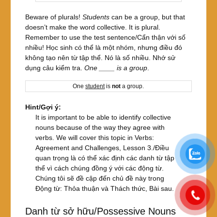
Beware of plurals!
Students
can be a group, but that
doesn’t make the word collective. It is plural.
Remember to use the test sentence/Cẩn thận với số
nhiều! Học sinh có thể là một nhóm, nhưng điều đó
không tạo nên từ tập thể. Nó là số nhiều. Nhớ sử
dụng câu kiểm tra.
One ____ is a group
.
One
student
is
not
a group.
Hint/Gợi ý:
It is important to be able to identify collective
nouns because of the way they agree with
verbs. We will cover this topic in Verbs:
Agreement and Challenges, Lesson 3./Điều
quan trọng là có thể xác định các danh từ tập
thể vì cách chúng đồng ý với các động từ.
Chúng tôi sẽ đề cập đến chủ đề này trong
Động từ: Thỏa thuận và Thách thức, Bài sau.
Danh từ sở hữu/Possessive Nouns