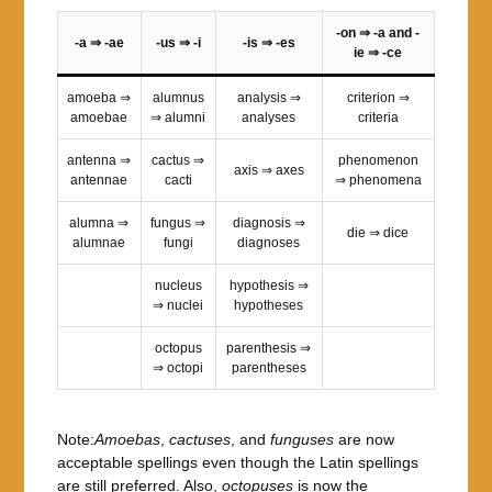
-on ⇒ -a and -
-a ⇒ -ae
-us ⇒ -i
-is ⇒ -es
ie ⇒ -ce
amoeba ⇒
alumnus
analysis ⇒
criterion ⇒
amoebae
⇒ alumni
analyses
criteria
antenna ⇒
cactus ⇒
phenomenon
axis ⇒ axes
antennae
cacti
⇒ phenomena
alumna ⇒
fungus ⇒
diagnosis ⇒
die ⇒ dice
alumnae
fungi
diagnoses
nucleus
hypothesis ⇒
⇒ nuclei
hypotheses
octopus
parenthesis ⇒
⇒ octopi
parentheses
Note:
Amoebas
,
cactuses
, and
funguses
are now
acceptable spellings even though the Latin spellings
are still preferred. Also,
octopuses
is now the