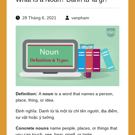
28 Tháng 6, 2021
vanpham
Definition:
A
noun
is a word that names a person,
place, thing, or idea.
Định nghĩa: Danh từ là một từ chỉ tên người, địa điểm,
sự vật hoặc ý tưởng.
Concrete nouns
name people, places, or things that
you can touch, see, hear, smell, or taste.