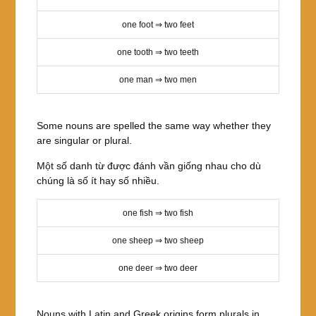
one foot ⇒ two feet
one tooth ⇒ two teeth
one man ⇒ two men
Some nouns are spelled the same way whether they
are singular or plural.
Một số danh từ được đánh vần giống nhau cho dù
chúng là số ít hay số nhiều.
one fish ⇒ two fish
one sheep ⇒ two sheep
one deer ⇒ two deer
Nouns with Latin and Greek origins form plurals in