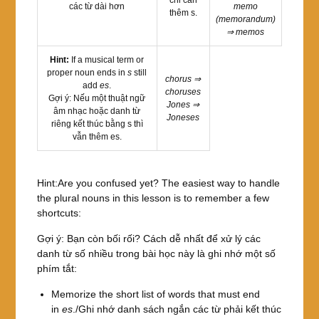
các từ dài hơn
memo
thêm s.
(memorandum)
⇒ memos
Hint:
If a musical term or
proper noun ends in
s
still
chorus ⇒
add
es
.
choruses
Gợi ý: Nếu một thuật ngữ
Jones ⇒
âm nhạc hoặc danh từ
Joneses
riêng kết thúc bằng s thì
vẫn thêm es.
Hint:Are you confused yet? The easiest way to handle
the plural nouns in this lesson is to remember a few
shortcuts:
Gợi ý: Bạn còn bối rối? Cách dễ nhất để xử lý các
danh từ số nhiều trong bài học này là ghi nhớ một số
phím tắt:
Memorize the short list of words that must end
in
es
./Ghi nhớ danh sách ngắn các từ phải kết thúc