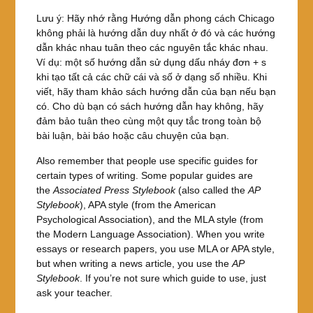
Lưu ý: Hãy nhớ rằng Hướng dẫn phong cách Chicago
không phải là hướng dẫn duy nhất ở đó và các hướng
dẫn khác nhau tuân theo các nguyên tắc khác nhau.
Ví dụ: một số hướng dẫn sử dụng dấu nháy đơn + s
khi tạo tất cả các chữ cái và số ở dạng số nhiều. Khi
viết, hãy tham khảo sách hướng dẫn của bạn nếu bạn
có. Cho dù bạn có sách hướng dẫn hay không, hãy
đảm bảo tuân theo cùng một quy tắc trong toàn bộ
bài luận, bài báo hoặc câu chuyện của bạn.
Also remember that people use specific guides for
certain types of writing. Some popular guides are
the
Associated Press Stylebook
(also called the
AP
Stylebook
), APA style (from the American
Psychological Association), and the MLA style (from
the Modern Language Association). When you write
essays or research papers, you use MLA or APA style,
but when writing a news article, you use the
AP
Stylebook
. If you’re not sure which guide to use, just
ask your teacher.