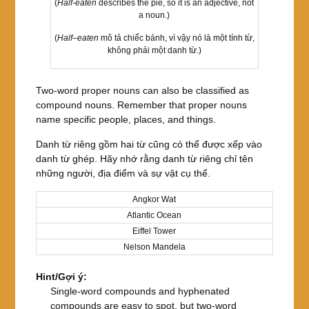
(
Half-eaten
describes the pie, so it is an adjective, not
a noun.)
(
Half
–
eaten
mô tả chiếc bánh, vì vậy nó là một tính từ,
không phải một danh từ.)
Two-word proper nouns can also be classified as
compound nouns. Remember that proper nouns
name specific people, places, and things.
Danh từ riêng gồm hai từ cũng có thể được xếp vào
danh từ ghép. Hãy nhớ rằng danh từ riêng chỉ tên
những người, địa điểm và sự vật cụ thể.
Angkor Wat
Atlantic Ocean
Eiffel Tower
Nelson Mandela
Hint/Gợi ý:
Single-word compounds and hyphenated
compounds are easy to spot, but two-word