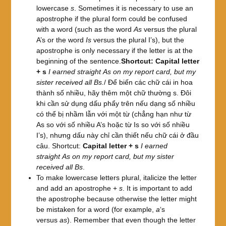
lowercase
s
. Sometimes it is necessary to use an
apostrophe if the plural form could be confused
with a word (such as the word
As
versus the plural
A’s or the word
Is
versus the plural I’s), but the
apostrophe is only necessary if the letter is at the
beginning of the sentence.
Shortcut: Capital letter
+ s
I earned straight As on my report card, but my
sister received all Bs.
/ Để biến các chữ cái in hoa
thành số nhiều, hãy thêm một chữ thường s. Đôi
khi cần sử dụng dấu phẩy trên nếu dạng số nhiều
có thể bị nhầm lẫn với một từ (chẳng hạn như từ
As so với số nhiều A’s hoặc từ Is so với số nhiều
I’s), nhưng dấu này chỉ cần thiết nếu chữ cái ở đầu
câu. Shortcut:
Capital letter + s
I earned
straight As on my report card, but my sister
received all Bs
.
To make lowercase letters plural, italicize the letter
and add an apostrophe +
s
. It is important to add
the apostrophe because otherwise the letter might
be mistaken for a word (for example,
a
‘s
versus
as
). Remember that even though the letter