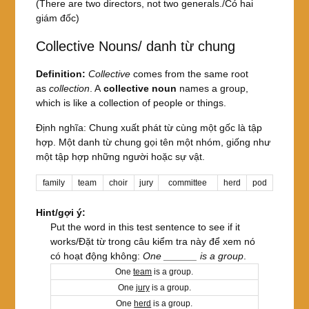
(There are two directors, not two generals./Có hai
giám đốc)
Collective Nouns/ danh từ chung
Definition:
Collective
comes from the same root
as
collection
. A
collective noun
names a group,
which is like a collection of people or things.
Định nghĩa: Chung xuất phát từ cùng một gốc là tập
hợp. Một danh từ chung gọi tên một nhóm, giống như
một tập hợp những người hoặc sự vật.
family
team
choir
jury
committee
herd
pod
Hint/gợi ý:
Put the word in this test sentence to see if it
works/Đặt từ trong câu kiểm tra này để xem nó
có hoạt động không:
One ______ is a group
.
One
team
is a group.
One
jury
is a group.
One
herd
is a group.