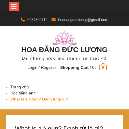
Skip
0934502712
hoadangducluong@gmail.com
to
content
HOA ĐĂNG ĐỨC LƯƠNG
Để những ước mơ thành sự thật <3
Login / Register
Shopping Cart
/
0
₫
0
Trang chủ
Học tiếng anh
What Is a Noun? Danh từ là gì?
What Is a Noun? Danh từ là gì?