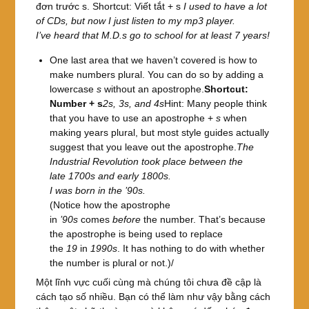
đơn trước s. Shortcut: Viết tắt + s
I used to have a lot
of CDs, but now I just listen to my mp3 player.
I’ve heard that M.D.s go to school for at least 7 years!
One last area that we haven’t covered is how to
make numbers plural. You can do so by adding a
lowercase
s
without an apostrophe.
Shortcut:
Number + s
2s, 3s, and 4s
Hint: Many people think
that you have to use an apostrophe +
s
when
making years plural, but most style guides actually
suggest that you leave out the apostrophe.
The
Industrial Revolution took place between the
late 1700s and early 1800s.
I was born in the ’90s.
(Notice how the apostrophe
in
’90s
comes
before
the number. That’s because
the apostrophe is being used to replace
the
19
in
1990s
. It has nothing to do with whether
the number is plural or not.)/
Một lĩnh vực cuối cùng mà chúng tôi chưa đề cập là
cách tạo số nhiều. Bạn có thể làm như vậy bằng cách