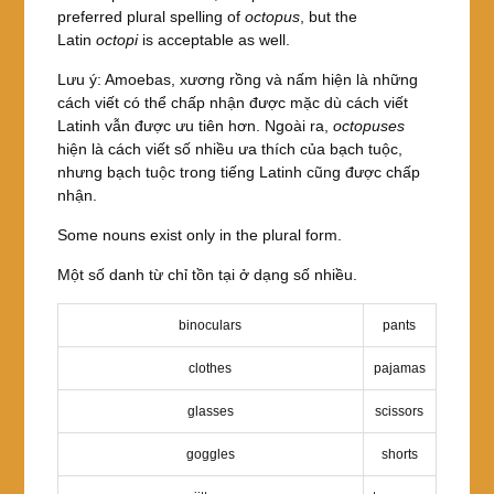
preferred plural spelling of
octopus
, but the
Latin
octopi
is acceptable as well.
Lưu ý: Amoebas, xương rồng và nấm hiện là những
cách viết có thể chấp nhận được mặc dù cách viết
Latinh vẫn được ưu tiên hơn. Ngoài ra,
octopuses
hiện là cách viết số nhiều ưa thích của bạch tuộc,
nhưng bạch tuộc trong tiếng Latinh cũng được chấp
nhận.
Some nouns exist only in the plural form.
Một số danh từ chỉ tồn tại ở dạng số nhiều.
binoculars
pants
clothes
pajamas
glasses
scissors
goggles
shorts