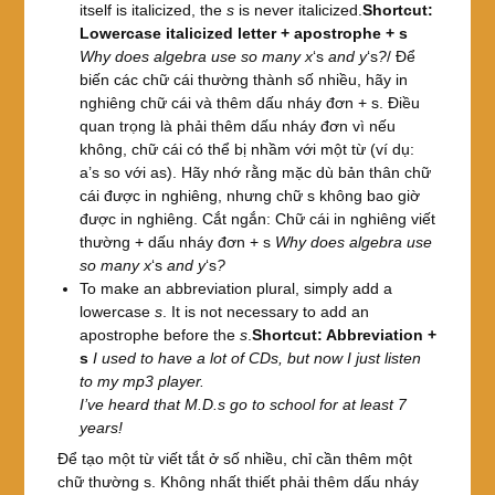
itself is italicized, the
s
is never italicized.
Shortcut:
Lowercase italicized letter + apostrophe + s
Why does algebra use so many x
‘s
and y
‘s
?
/ Để
biến các chữ cái thường thành số nhiều, hãy in
nghiêng chữ cái và thêm dấu nháy đơn + s. Điều
quan trọng là phải thêm dấu nháy đơn vì nếu
không, chữ cái có thể bị nhầm với một từ (ví dụ:
a’s so với as). Hãy nhớ rằng mặc dù bản thân chữ
cái được in nghiêng, nhưng chữ s không bao giờ
được in nghiêng. Cắt ngắn: Chữ cái in nghiêng viết
thường + dấu nháy đơn + s
Why does algebra use
so many x
‘s
and y
‘s
?
To make an abbreviation plural, simply add a
lowercase
s
. It is not necessary to add an
apostrophe before the
s
.
Shortcut: Abbreviation +
s
I used to have a lot of CDs, but now I just listen
to my mp3 player.
I’ve heard that M.D.s go to school for at least 7
years!
Để tạo một từ viết tắt ở số nhiều, chỉ cần thêm một
chữ thường s. Không nhất thiết phải thêm dấu nháy