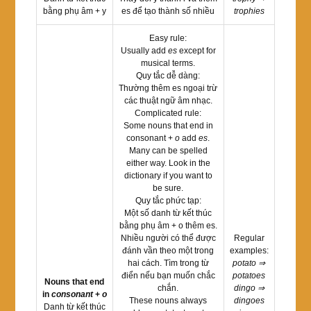
bằng phụ âm + y
es để tạo thành số nhiều
trophies
Easy rule:
Usually add
es
except for
musical terms.
Quy tắc dễ dàng:
Thường thêm es ngoại trừ
các thuật ngữ âm nhạc.
Complicated rule:
Some nouns that end in
consonant +
o
add
es
.
Many can be spelled
either way. Look in the
dictionary if you want to
be sure.
Quy tắc phức tạp:
Một số danh từ kết thúc
bằng phụ âm + o thêm es.
Nhiều người có thể được
Regular
đánh vần theo một trong
examples:
hai cách. Tìm trong từ
potato ⇒
điển nếu bạn muốn chắc
potatoes
Nouns that end
chắn.
dingo ⇒
in
consonant
+
o
These nouns always
dingoes
Danh từ kết thúc