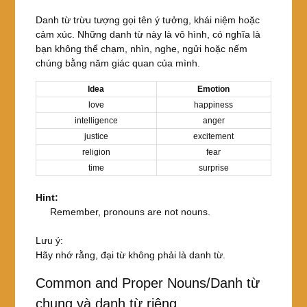
Danh từ trừu tượng gọi tên ý tưởng, khái niệm hoặc
cảm xúc. Những danh từ này là vô hình, có nghĩa là
bạn không thể chạm, nhìn, nghe, ngửi hoặc nếm
chúng bằng năm giác quan của mình.
Idea
Emotion
love
happiness
intelligence
anger
justice
excitement
religion
fear
time
surprise
Hint:
Remember, pronouns are not nouns.
Lưu ý:
Hãy nhớ rằng, đại từ không phải là danh từ.
Common and Proper Nouns/Danh từ
chung và danh từ riêng