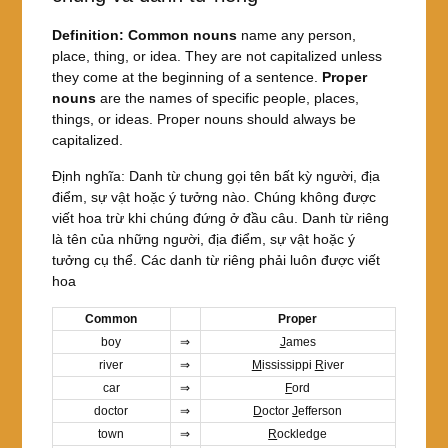
Definition:
Common nouns
name any person,
place, thing, or idea. They are not capitalized unless
they come at the beginning of a sentence.
Proper
nouns
are the names of specific people, places,
things, or ideas. Proper nouns should always be
capitalized.
Định nghĩa: Danh từ chung gọi tên bất kỳ người, địa
điểm, sự vật hoặc ý tưởng nào. Chúng không được
viết hoa trừ khi chúng đứng ở đầu câu. Danh từ riêng
là tên của những người, địa điểm, sự vật hoặc ý
tưởng cụ thể. Các danh từ riêng phải luôn được viết
hoa
Common
Proper
boy
⇒
J
ames
river
⇒
M
ississippi
R
iver
car
⇒
F
ord
doctor
⇒
D
octor
J
efferson
town
⇒
R
ockledge