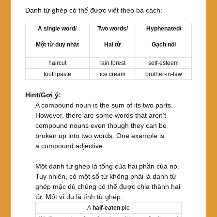
Danh từ ghép có thể được viết theo ba cách:
A single word/
Two words/
Hyphenated/
Một từ duy nhất
Hai từ
Gạch nối
haircut
rain forest
self-esteem
toothpaste
ice cream
brother-in-law
Hint/Gợi ý:
A compound noun is the sum of its two parts.
However, there are some words that aren’t
compound nouns even though they can be
broken up into two words. One example is
a compound adjective.
Một danh từ ghép là tổng của hai phần của nó.
Tuy nhiên, có một số từ không phải là danh từ
ghép mặc dù chúng có thể được chia thành hai
từ. Một ví dụ là tính từ ghép.
A
half-eaten
pie