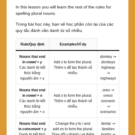
In this lesson you will learn the rest of the rules for
spelling plural nouns.
Trong bài học này, bạn sẽ học phần còn lại của các
quy tắc đánh vần danh từ số nhiều.
Rule/Quy định
Examples/Ví dụ
Nouns that end
donkey ⇒
in
vowel
+
y
Add
s
to form the plural.
donkeys
Các danh từ kết
Thêm s để tạo thành số
highway
thúc bằng
nhiều.
⇒
nguyên âm + y
highways
Nouns that end
oreo ⇒
in
vowel
+
o
Add
s
to form the plural.
oreos
Các danh từ kết
Thêm s để tạo thành số
scenario
thúc bằng
nhiều.
⇒
nguyên âm + o
scenarios
Nouns that end
Change the
y
to
i
and
family ⇒
in
consonant
+
y
add
es
to form the plural.
families
Danh từ kết thúc
Thay đổi y thành i và thêm
trophy ⇒