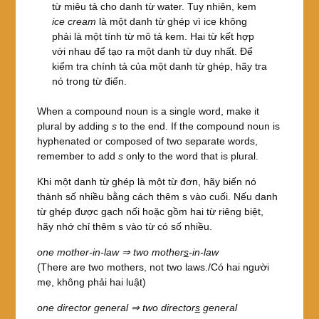
từ miêu tả cho danh từ water. Tuy nhiên, kem
ice cream
là một danh từ ghép vì ice không
phải là một tính từ mô tả kem. Hai từ kết hợp
với nhau để tạo ra một danh từ duy nhất. Để
kiểm tra chính tả của một danh từ ghép, hãy tra
nó trong từ điển.
When a compound noun is a single word, make it
plural by adding
s
to the end. If the compound noun is
hyphenated or composed of two separate words,
remember to add
s
only to the word that is plural.
Khi một danh từ ghép là một từ đơn, hãy biến nó
thành số nhiều bằng cách thêm s vào cuối. Nếu danh
từ ghép được gạch nối hoặc gồm hai từ riêng biệt,
hãy nhớ chỉ thêm s vào từ có số nhiều.
one mother-in-law ⇒ two mother
s
-in-law
(There are two mothers, not two laws./Có hai người
mẹ, không phải hai luật)
one director general ⇒ two director
s
general