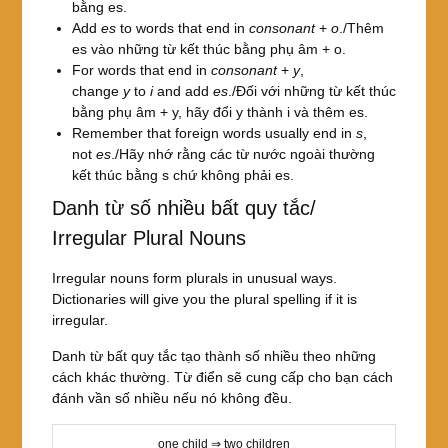
bằng es.
Add
es
to words that end in
consonant
+
o
./Thêm
es vào những từ kết thúc bằng phụ âm + o.
For words that end in
consonant
+
y
,
change
y
to
i
and add
es
./Đối với những từ kết thúc
bằng phụ âm + y, hãy đổi y thành i và thêm es.
Remember that foreign words usually end in
s
,
not
es
./Hãy nhớ rằng các từ nước ngoài thường
kết thúc bằng s chứ không phải es.
Danh từ số nhiều bất quy tắc/
Irregular Plural Nouns
Irregular nouns form plurals in unusual ways.
Dictionaries will give you the plural spelling if it is
irregular.
Danh từ bất quy tắc tạo thành số nhiều theo những
cách khác thường. Từ điển sẽ cung cấp cho bạn cách
đánh vần số nhiều nếu nó không đều.
one child ⇒ two children