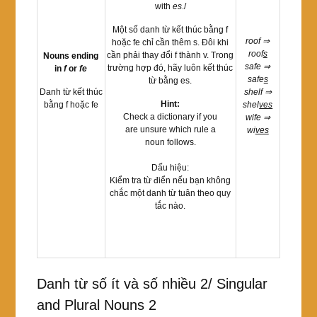
with
es
./
Một số danh từ kết thúc bằng f
roof ⇒
hoặc fe chỉ cần thêm s. Đôi khi
roof
s
cần phải thay đổi f thành v. Trong
Nouns ending
safe ⇒
trường hợp đó, hãy luôn kết thúc
in
f
or
fe
safe
s
từ bằng es.
Danh từ kết thúc
shelf ⇒
Hint:
bằng f hoặc fe
shel
ves
Check a dictionary if you
wife ⇒
are unsure which rule a
wi
ves
noun follows.
Dấu hiệu:
Kiểm tra từ điển nếu bạn không
chắc một danh từ tuân theo quy
tắc nào.
Danh từ số ít và số nhiều 2/ Singular
and Plural Nouns 2