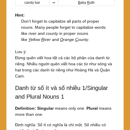
candy bar
⇒
B
aby
R
uth
Hint:
Don’t forget to capitalize all parts of proper
nouns. Many people forget to capitalize words
like
river
and
county
in proper nouns
like
Y
ellow
R
iver
and
O
range
C
ounty
.
Lưu ý:
Đừng quên viết hoa tất cả các bộ phận của danh từ
riêng. Nhiều người quên viết hoa các từ như sông và
hạt trong các danh từ riêng như Hoàng Hà và Quận
Cam.
Danh từ số ít và số nhiều 1/Singular
and Plural Nouns 1
Definition:
Singular
means only one.
Plural
means
more than one.
Định nghĩa: Số ít có nghĩa là chỉ một. Số nhiều có