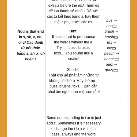
extra
z
before the
es
./ Thêm es
để tạo thành số nhiều. Đối với
các từ kết thúc bằng z, hãy thêm
bus ⇒
một z phụ trước các es.
bus
es
Hint:
Nouns that end
brush ⇒
It is too hard to pronounce
in
s
,
sh
,
x
,
ch
,
brush
es
the words without the
e
.
or
z/ Các danh
fox ⇒
Try it – buss, brushs,
từ kết thúc
fox
es
foxs… You sound like a
bằng s, sh, x, ch
beach ⇒
snake!
hoặc z
beach
es
quiz ⇒
Ghi chú:
quiz
zes
Thật khó để phát âm những từ
không có chữ e. Hãy thử nó –
buss, brushs, foxs… Bạn cần
phát âm nghe như một con rắn!
Some nouns ending in
f
or
fe
just
add
s
. Sometimes it is necessary
to change the
f
to a
v
. In that
case, always end the word