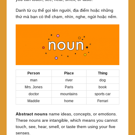
Danh từ cụ thể gọi tên người, địa điểm hoặc những
thứ mà bạn có thể chạm, nhìn, nghe, ngửi hoặc nếm.
Person
Place
Thing
man
river
dog
Mrs. Jones
Paris
book
doctor
mountains
sports car
Maddie
home
Ferrari
Abstract nouns
name ideas, concepts, or emotions.
These nouns are intangible, which means you cannot
touch, see, hear, smell, or taste them using your five
senses.