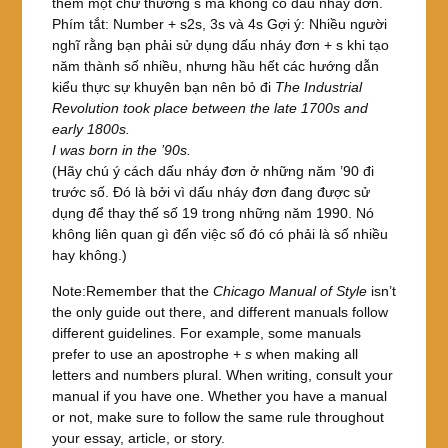
thêm một chữ thường s mà không có dấu nháy đơn.
Phím tắt: Number + s2s, 3s và 4s Gợi ý: Nhiều người
nghĩ rằng bạn phải sử dụng dấu nháy đơn + s khi tạo
năm thành số nhiều, nhưng hầu hết các hướng dẫn
kiểu thực sự khuyên bạn nên bỏ đi
The Industrial
Revolution took place between the late 1700s and
early 1800s.
I was born in the ’90s.
(Hãy chú ý cách dấu nháy đơn ở những năm ’90 đi
trước số. Đó là bởi vì dấu nháy đơn đang được sử
dụng để thay thế số 19 trong những năm 1990. Nó
không liên quan gì đến việc số đó có phải là số nhiều
hay không.)
Note:Remember that the
Chicago Manual of Style
isn’t
the only guide out there, and different manuals follow
different guidelines. For example, some manuals
prefer to use an apostrophe +
s
when making all
letters and numbers plural. When writing, consult your
manual if you have one. Whether you have a manual
or not, make sure to follow the same rule throughout
your essay, article, or story.