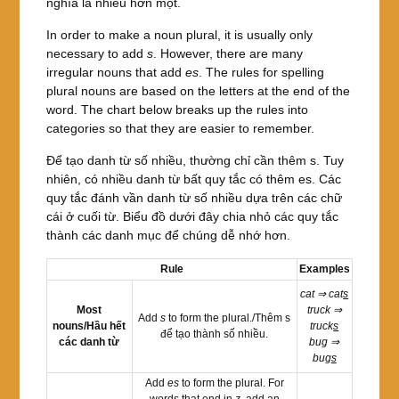
nghĩa là nhiều hơn một.
In order to make a noun plural, it is usually only
necessary to add
s
. However, there are many
irregular nouns that add
es
. The rules for spelling
plural nouns are based on the letters at the end of the
word. The chart below breaks up the rules into
categories so that they are easier to remember.
Để tạo danh từ số nhiều, thường chỉ cần thêm s. Tuy
nhiên, có nhiều danh từ bất quy tắc có thêm es. Các
quy tắc đánh vần danh từ số nhiều dựa trên các chữ
cái ở cuối từ. Biểu đồ dưới đây chia nhỏ các quy tắc
thành các danh mục để chúng dễ nhớ hơn.
Rule
Examples
cat ⇒ cat
s
Most
truck ⇒
Add
s
to form the plural./Thêm s
nouns/Hầu hết
truck
s
để tạo thành số nhiều.
các danh từ
bug ⇒
bug
s
Add
es
to form the plural. For
words that end in
z
, add an