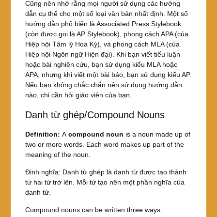
Cũng nên nhớ rằng mọi người sử dụng các hướng
dẫn cụ thể cho một số loại văn bản nhất định. Một số
hướng dẫn phổ biến là Associated Press Stylebook
(còn được gọi là AP Stylebook), phong cách APA (của
Hiệp hội Tâm lý Hoa Kỳ), và phong cách MLA (của
Hiệp hội Ngôn ngữ Hiện đại). Khi bạn viết tiểu luận
hoặc bài nghiên cứu, bạn sử dụng kiểu MLA hoặc
APA, nhưng khi viết một bài báo, bạn sử dụng kiểu AP.
Nếu bạn không chắc chắn nên sử dụng hướng dẫn
nào, chỉ cần hỏi giáo viên của bạn.
Danh từ ghép/Compound Nouns
Definition:
A
compound noun
is a noun made up of
two or more words. Each word makes up part of the
meaning of the noun.
Định nghĩa: Danh từ ghép là danh từ được tạo thành
từ hai từ trở lên. Mỗi từ tạo nên một phần nghĩa của
danh từ.
Compound nouns can be written three ways: