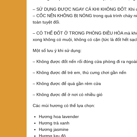
– SỬ DỤNG ĐƯỢC NGAY CẢ KHI KHÔNG ĐỐT: Khi chưa
– CỐC NẾN KHÔNG BỊ NÓNG trong quá trình cháy nên
toàn tuyệt đối.
– CÓ THỂ ĐỐT Ở TRONG PHÒNG ĐIỀU HÒA mà không c
xong không có muội, không có cặn (tức là đốt hết sạc
Một số lưu ý khi sử dụng:
– Không được đốt nến rối đóng cửa phòng đi ra ngoài
– Không được để trẻ em, thú cưng chơi gần nến
– Không được để quá gần rẻm cửa
– Không được để ở nơi có nhiều gió
Các mùi hương có thể lựa chọn:
Hương hoa lavender
Hương trà xanh
Hương jasmine
Hương lựu đỏ