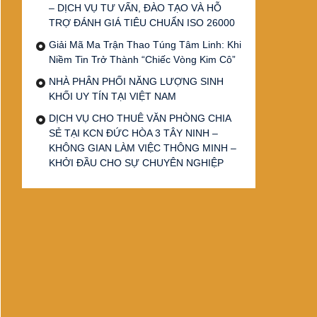
– DỊCH VỤ TƯ VẤN, ĐÀO TẠO VÀ HỖ
TRỢ ĐÁNH GIÁ TIÊU CHUẨN ISO 26000
Giải Mã Ma Trận Thao Túng Tâm Linh: Khi
Niềm Tin Trở Thành “Chiếc Vòng Kim Cô”
NHÀ PHÂN PHỐI NĂNG LƯỢNG SINH
KHỐI UY TÍN TẠI VIỆT NAM
DỊCH VỤ CHO THUÊ VĂN PHÒNG CHIA
SẺ TẠI KCN ĐỨC HÒA 3 TÂY NINH –
KHÔNG GIAN LÀM VIỆC THÔNG MINH –
KHỞI ĐẦU CHO SỰ CHUYÊN NGHIỆP