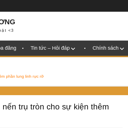
ƯƠNG
hật <3
oa đăng
Tin tức – Hỏi đáp
Chính sách
hêm phần lung linh rực rỡ
, nến trụ tròn cho sự kiện thêm