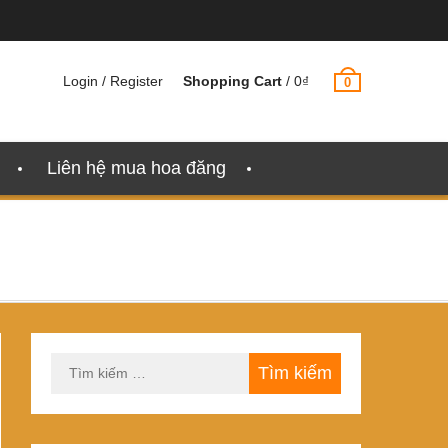
Login / Register
Shopping Cart
/
0
₫
0
Liên hệ mua hoa đăng
Tìm
kiếm
cho: