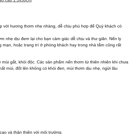
cao cấp 1.5x30cm
cấp với hương thơm nhẹ nhàng, dễ chịu phù hợp để Quý khách có
ơm nhẹ dịu đem lại cho bạn cảm giác dễ chịu và thư giãn. Nến ly
 mạn, hoặc trang trí ở phòng khách hay trong nhà tắm cũng rất
y mùi gắt, khói độc. Các sản phẩm nến thơm từ thiên nhiên khi chưa
ất mùi, đốt lên không có khói đen, mùi thơm dịu nhẹ, ngửi lâu
ao và thân thiện với môi trường.