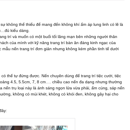
 sự không thể thiếu để mang đến không khí ấm áp lung linh có lẽ là
àu…đủ kiểu dáng.
ang trí và muốn có một buổi tối lãng mạn bên những người thân
ách của mình với kỹ năng trang trí bàn ăn đáng kinh ngạc của
ẫu nến trang trí đơn giản nhưng không kém phần tinh tế dưới
trụ có thể tự đứng được. Nến chuyên dùng để trang trí tiệc cưới, tiệc
khoảng 4.5, 5.5cm, 7, 8 cm…. chiều cao nến đa dạng nhưng thường
a nến trụ loại này là ánh sáng ngọn lửa vừa phải, ấm cúng, sáp nến
thường, không có mùi khét, không có khói đen, không gây hại cho
 đây: