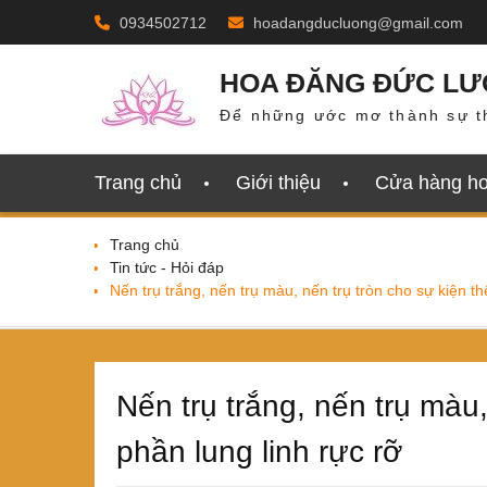
Skip
0934502712
hoadangducluong@gmail.com
to
content
HOA ĐĂNG ĐỨC L
Để những ước mơ thành sự t
Trang chủ
Giới thiệu
Cửa hàng h
Trang chủ
Tin tức - Hỏi đáp
Nến trụ trắng, nến trụ màu, nến trụ tròn cho sự kiện t
Nến trụ trắng, nến trụ màu
phần lung linh rực rỡ