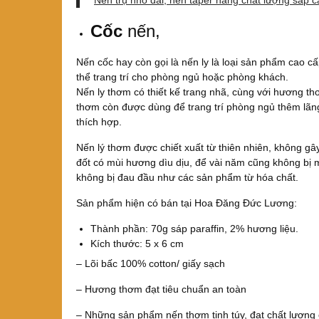
Nến trụ nhỏ dài, nến taper hàng chất lượng sáp 
Cốc
nến,
Nến cốc hay còn gọi là nến ly là loại sản phẩm cao 
thể trang trí cho phòng ngủ hoặc phòng khách.
Nến ly thơm có thiết kế trang nhã, cùng với hương th
thơm còn được dùng để trang trí phòng ngủ thêm lãng
thích hợp.
Nến lý thơm được chiết xuất từ thiên nhiên, không gâ
đốt có mùi hương dìu dịu, để vài năm cũng không bị m
không bị đau đầu như các sản phẩm từ hóa chất.
Sản phẩm hiện có bán tại Hoa Đăng Đức Lương:
Thành phần: 70g sáp paraffin, 2% hương liệu.
Kích thước: 5 x 6 cm
– Lõi bấc 100% cotton/ giấy sạch
– Hương thơm đạt tiêu chuẩn an toàn
– Những sản phẩm nến thơm tinh túy, đạt chất lượng c