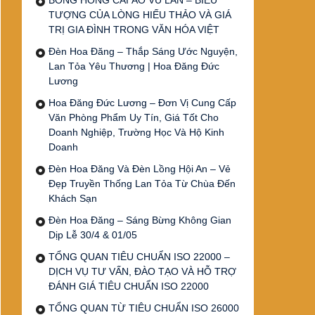
BÔNG HỒNG CÀI ÁO VU LAN – BIỂU
TƯỢNG CỦA LÒNG HIẾU THẢO VÀ GIÁ
TRỊ GIA ĐÌNH TRONG VĂN HÓA VIỆT
Đèn Hoa Đăng – Thắp Sáng Ước Nguyện,
Lan Tỏa Yêu Thương | Hoa Đăng Đức
Lương
Hoa Đăng Đức Lương – Đơn Vị Cung Cấp
Văn Phòng Phẩm Uy Tín, Giá Tốt Cho
Doanh Nghiệp, Trường Học Và Hộ Kinh
Doanh
Đèn Hoa Đăng Và Đèn Lồng Hội An – Vẻ
Đẹp Truyền Thống Lan Tỏa Từ Chùa Đến
Khách Sạn
Đèn Hoa Đăng – Sáng Bừng Không Gian
Dịp Lễ 30/4 & 01/05
TỔNG QUAN TIÊU CHUẨN ISO 22000 –
DỊCH VỤ TƯ VẤN, ĐÀO TẠO VÀ HỖ TRỢ
ĐÁNH GIÁ TIÊU CHUẨN ISO 22000
TỔNG QUAN TỪ TIÊU CHUẨN ISO 26000