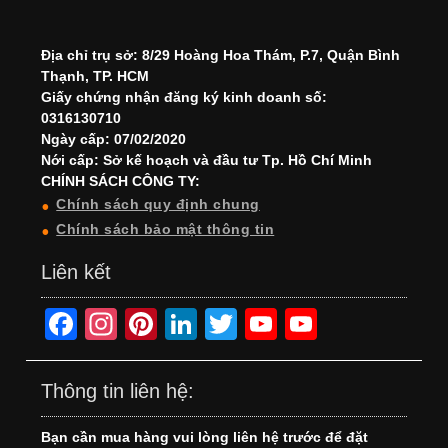
Địa chỉ trụ sở: 8/29 Hoàng Hoa Thám, P.7, Quận Bình
Thạnh, TP. HCM
Giấy chứng nhận đăng ký kinh doanh số:
0316130710
Ngày cấp: 07/02/2020
Nới cấp: Sở kế hoạch và đầu tư Tp. Hồ Chí Minh
CHÍNH SÁCH CÔNG TY:
Chính sách quy định chung
Chính sách bảo mật thông tin
Liên kết
F
In
Pi
Li
T
Y
Y
a
st
nt
n
wi
o
o
c
a
er
k
tt
u
u
Thông tin liên hệ:
e
gr
e
e
er
T
T
Bạn cần mua hàng vui lòng liên hệ trước để đặt