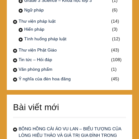
Grade 3 Science – Khoa học lớp 3
(1)
Ngữ pháp
(6)
Thư viện pháp luật
(14)
Hiến pháp
(3)
Tình huống pháp luật
(12)
Thư viện Phật Giáo
(43)
Tin tức – Hỏi đáp
(108)
Văn phòng phẩm
(1)
Ý nghĩa của đèn hoa đăng
(45)
Bài viết mới
BÔNG HỒNG CÀI ÁO VU LAN – BIỂU TƯỢNG CỦA
LÒNG HIẾU THẢO VÀ GIÁ TRỊ GIA ĐÌNH TRONG