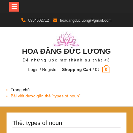
Skip
0934502712
hoadangducluong@gmail.com
to
content
HOA ĐĂNG ĐỨC LƯƠNG
Để những ước mơ thành sự thật <3
Login / Register
Shopping Cart
/
0
₫
0
Trang chủ
Bài viết được gắn thẻ “types of noun”
Thẻ:
types of noun