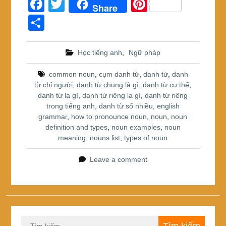
F
T
Pi
Share
a
wi
nt
S
c
tt
er
h
e
er
e
ar
Học tiếng anh
,
Ngữ pháp
b
st
e
common noun
,
cụm danh từ
,
danh từ
,
danh
o
từ chỉ người
,
danh từ chung là gì
,
danh từ cụ thể
,
danh từ la gì
,
danh từ riêng la gì
,
danh từ riêng
o
trong tiếng anh
,
danh từ số nhiều
,
english
k
grammar
,
how to pronounce noun
,
noun
,
noun
definition and types
,
noun examples
,
noun
meaning
,
nouns list
,
types of noun
Leave a comment
Tìm