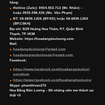
b
a
st
dI
u
u
hàng:
o
m
n
b
b
Hotline (Zalo): 0934.502.712 (Mr. Nhân) –
hoặc 0933.096.426 (Ms. Vân Phạm)
o
e
e
ĐT: 08.6859.1206 (BP.KD) hoặc 08.6859.1260
k
C
(BP.CSKH)
h
Địa chỉ: 8/29 Hoàng Hoa Thám, P.7, Quận Bình
Thạnh, TP. HCM
a
Website: https://hoadangducluong.com
Mail:
n
hoadangducluong@gmail.com
n
hoadanggiayducluong@gmail.com
el
Facebook:
https://www.facebook.com/hoadanggiayducl
uonghcm
https://www.facebook.com/hoadangducluong
Skype: phamthivan272
Hoa Đăng Đức Lương – Để những ước mơ thành sự
thật <3