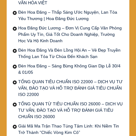
VĂN HÓA VIỆT
Đèn Hoa Đăng – Thắp Sáng Ước Nguyện, Lan Tỏa
Yêu Thương | Hoa Đăng Đức Lương
Hoa Đăng Đức Lương – Đơn Vị Cung Cấp Văn Phòng
Phẩm Uy Tín, Giá Tốt Cho Doanh Nghiệp, Trường
Học Và Hộ Kinh Doanh
Đèn Hoa Đăng Và Đèn Lồng Hội An – Vẻ Đẹp Truyền
Thống Lan Tỏa Từ Chùa Đến Khách Sạn
Đèn Hoa Đăng – Sáng Bừng Không Gian Dịp Lễ 30/4
& 01/05
TỔNG QUAN TIÊU CHUẨN ISO 22000 – DỊCH VỤ TƯ
VẤN, ĐÀO TẠO VÀ HỖ TRỢ ĐÁNH GIÁ TIÊU CHUẨN
ISO 22000
TỔNG QUAN TỪ TIÊU CHUẨN ISO 26000 – DỊCH VỤ
TƯ VẤN, ĐÀO TẠO VÀ HỖ TRỢ ĐÁNH GIÁ TIÊU
CHUẨN ISO 26000
Giải Mã Ma Trận Thao Túng Tâm Linh: Khi Niềm Tin
Trở Thành “Chiếc Vòng Kim Cô”