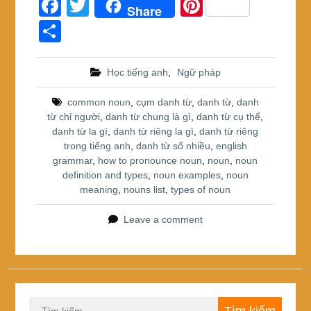
F
T
Pi
Share
a
wi
nt
S
c
tt
er
h
e
er
e
ar
Học tiếng anh
,
Ngữ pháp
b
st
e
common noun
,
cụm danh từ
,
danh từ
,
danh
o
từ chỉ người
,
danh từ chung là gì
,
danh từ cụ thể
,
danh từ la gì
,
danh từ riêng la gì
,
danh từ riêng
o
trong tiếng anh
,
danh từ số nhiều
,
english
k
grammar
,
how to pronounce noun
,
noun
,
noun
definition and types
,
noun examples
,
noun
meaning
,
nouns list
,
types of noun
Leave a comment
Tìm