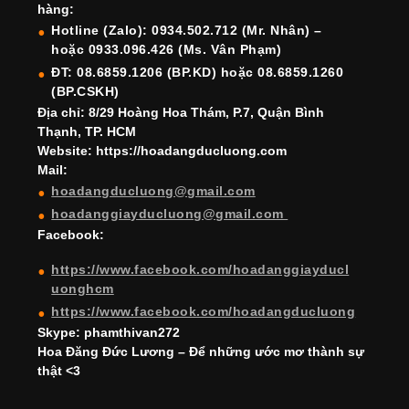
b
a
st
dI
u
u
hàng:
o
m
n
b
b
Hotline (Zalo): 0934.502.712 (Mr. Nhân) –
hoặc 0933.096.426 (Ms. Vân Phạm)
o
e
e
ĐT: 08.6859.1206 (BP.KD) hoặc 08.6859.1260
k
C
(BP.CSKH)
h
Địa chỉ: 8/29 Hoàng Hoa Thám, P.7, Quận Bình
Thạnh, TP. HCM
a
Website: https://hoadangducluong.com
Mail:
n
hoadangducluong@gmail.com
n
hoadanggiayducluong@gmail.com
el
Facebook:
https://www.facebook.com/hoadanggiayducl
uonghcm
https://www.facebook.com/hoadangducluong
Skype: phamthivan272
Hoa Đăng Đức Lương – Để những ước mơ thành sự
thật <3