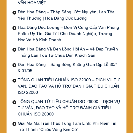
VĂN HÓA VIỆT
Đèn Hoa Đăng – Thắp Sáng Ước Nguyện, Lan Tỏa
Yêu Thương | Hoa Đăng Đức Lương
Hoa Đăng Đức Lương – Đơn Vị Cung Cấp Văn Phòng
Phẩm Uy Tín, Giá Tốt Cho Doanh Nghiệp, Trường
Học Và Hộ Kinh Doanh
Đèn Hoa Đăng Và Đèn Lồng Hội An – Vẻ Đẹp Truyền
Thống Lan Tỏa Từ Chùa Đến Khách Sạn
Đèn Hoa Đăng – Sáng Bừng Không Gian Dịp Lễ 30/4
& 01/05
TỔNG QUAN TIÊU CHUẨN ISO 22000 – DỊCH VỤ TƯ
VẤN, ĐÀO TẠO VÀ HỖ TRỢ ĐÁNH GIÁ TIÊU CHUẨN
ISO 22000
TỔNG QUAN TỪ TIÊU CHUẨN ISO 26000 – DỊCH VỤ
TƯ VẤN, ĐÀO TẠO VÀ HỖ TRỢ ĐÁNH GIÁ TIÊU
CHUẨN ISO 26000
Giải Mã Ma Trận Thao Túng Tâm Linh: Khi Niềm Tin
Trở Thành “Chiếc Vòng Kim Cô”