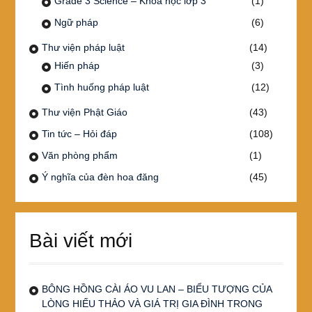
Grade 3 Science – Khoa học lớp 3
(1)
Ngữ pháp
(6)
Thư viện pháp luật
(14)
Hiến pháp
(3)
Tình huống pháp luật
(12)
Thư viện Phật Giáo
(43)
Tin tức – Hỏi đáp
(108)
Văn phòng phẩm
(1)
Ý nghĩa của đèn hoa đăng
(45)
Bài viết mới
BÔNG HỒNG CÀI ÁO VU LAN – BIỂU TƯỢNG CỦA
LÒNG HIẾU THẢO VÀ GIÁ TRỊ GIA ĐÌNH TRONG