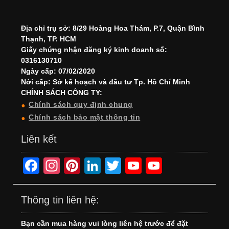
Địa chỉ trụ sở: 8/29 Hoàng Hoa Thám, P.7, Quận Bình
Thạnh, TP. HCM
Giấy chứng nhận đăng ký kinh doanh số:
0316130710
Ngày cấp: 07/02/2020
Nới cấp: Sở kế hoạch và đầu tư Tp. Hồ Chí Minh
CHÍNH SÁCH CÔNG TY:
Chính sách quy định chung
Chính sách bảo mật thông tin
Liên kết
F
In
Pi
Li
T
Y
Y
a
st
nt
n
wi
o
o
c
a
er
k
tt
u
u
Thông tin liên hệ:
e
gr
e
e
er
T
T
Bạn cần mua hàng vui lòng liên hệ trước để đặt