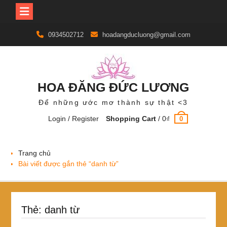
Skip
0934502712
hoadangducluong@gmail.com
to
content
HOA ĐĂNG ĐỨC LƯƠNG
Để những ước mơ thành sự thật <3
Login / Register
Shopping Cart
/
0
₫
0
Trang chủ
Bài viết được gắn thẻ “danh từ”
Thẻ:
danh từ