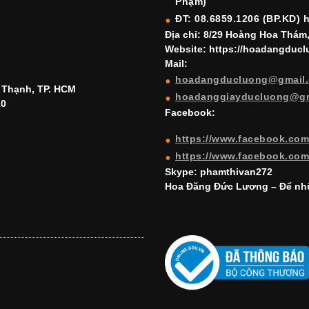
Phạm)
ĐT: 08.6859.1206 (BP.KD) 
Địa chỉ: 8/29 Hoàng Hoa Thám
Website: https://hoadangduc
Mail:
hoadangducluong@gmail
h Thạnh, TP. HCM
hoadanggiayducluong@g
10
Facebook:
https://www.facebook.co
https://www.facebook.co
Skype: phamthivan272
Hoa Đăng Đức Lương – Để nhữ