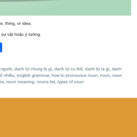
, thing, or idea.
, sự vật hoặc ý tưởng.
S
h
ar
 người
,
danh từ chung là gì
,
danh từ cụ thể
,
danh từ la gì
,
danh
e
số nhiều
,
english grammar
,
how to pronounce noun
,
noun
,
noun
es
,
noun meaning
,
nouns list
,
types of noun