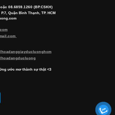
hoặc 08.6859.1260 (BP.CSKH)
, P.7, Quận Bình Thạnh, TP. HCM
luong.com
.com
mail.com
m/hoadanggiayducluonghcm
m/hoadangducluong
ng ước mơ thành sự thật <3