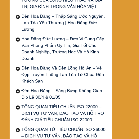
TƯỢNG CỦA LÒNG HIẾU THẢO VÀ GIÁ
TRỊ GIA ĐÌNH TRONG VĂN HÓA VIỆT
Đèn Hoa Đăng – Thắp Sáng Ước Nguyện,
Lan Tỏa Yêu Thương | Hoa Đăng Đức
Lương
Hoa Đăng Đức Lương – Đơn Vị Cung Cấp
Văn Phòng Phẩm Uy Tín, Giá Tốt Cho
Doanh Nghiệp, Trường Học Và Hộ Kinh
Doanh
Đèn Hoa Đăng Và Đèn Lồng Hội An – Vẻ
Đẹp Truyền Thống Lan Tỏa Từ Chùa Đến
Khách Sạn
Đèn Hoa Đăng – Sáng Bừng Không Gian
Dịp Lễ 30/4 & 01/05
TỔNG QUAN TIÊU CHUẨN ISO 22000 –
DỊCH VỤ TƯ VẤN, ĐÀO TẠO VÀ HỖ TRỢ
ĐÁNH GIÁ TIÊU CHUẨN ISO 22000
TỔNG QUAN TỪ TIÊU CHUẨN ISO 26000
– DỊCH VỤ TƯ VẤN, ĐÀO TẠO VÀ HỖ