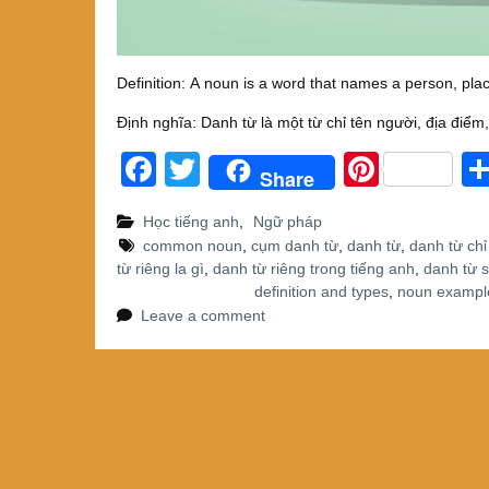
Definition: A noun is a word that names a person, place
Định nghĩa: Danh từ là một từ chỉ tên người, địa điểm
F
T
Pi
Share
a
wi
nt
Học tiếng anh
,
Ngữ pháp
c
tt
er
common noun
,
cụm danh từ
,
danh từ
,
danh từ chỉ
e
er
e
từ riêng la gì
,
danh từ riêng trong tiếng anh
,
danh từ 
definition and types
,
noun exampl
b
st
Leave a comment
o
o
k