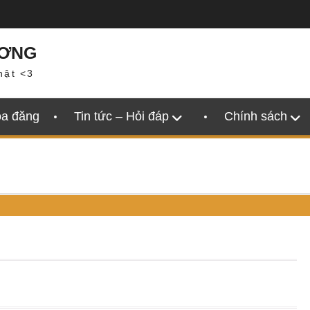
ƯƠNG
hật <3
oa đăng
Tin tức – Hỏi đáp
Chính sách