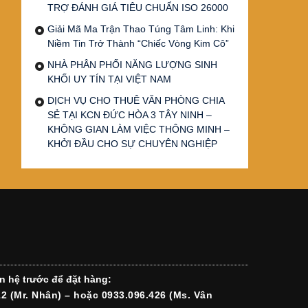
TRỢ ĐÁNH GIÁ TIÊU CHUẨN ISO 26000
Giải Mã Ma Trận Thao Túng Tâm Linh: Khi
Niềm Tin Trở Thành “Chiếc Vòng Kim Cô”
NHÀ PHÂN PHỐI NĂNG LƯỢNG SINH
KHỐI UY TÍN TẠI VIỆT NAM
DỊCH VỤ CHO THUÊ VĂN PHÒNG CHIA
SẺ TẠI KCN ĐỨC HÒA 3 TÂY NINH –
KHÔNG GIAN LÀM VIỆC THÔNG MINH –
KHỞI ĐẦU CHO SỰ CHUYÊN NGHIỆP
n hệ trước để đặt hàng:
12 (Mr. Nhân) – hoặc 0933.096.426 (Ms. Vân