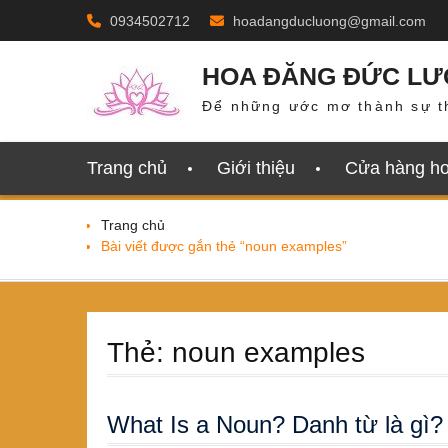
Skip
0934502712
hoadangducluong@gmail.com
to
content
HOA ĐĂNG ĐỨC L
Để những ước mơ thành sự t
Trang chủ
Giới thiệu
Cửa hàng h
Trang chủ
Bài viết được gắn thẻ “noun examples”
Thẻ:
noun examples
What Is a Noun? Danh từ là gì?