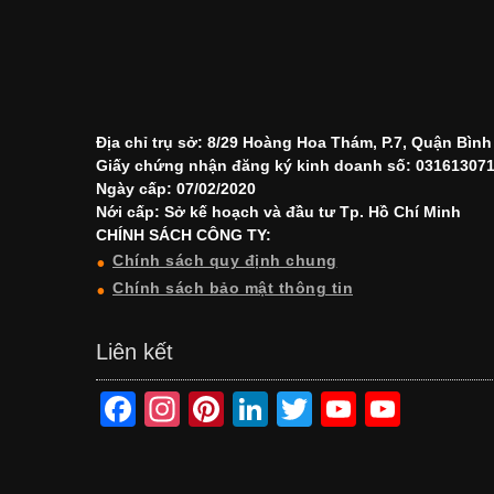
Địa chỉ trụ sở: 8/29 Hoàng Hoa Thám, P.7, Quận Bìn
Giấy chứng nhận đăng ký kinh doanh số: 03161307
Ngày cấp: 07/02/2020
Nới cấp: Sở kế hoạch và đầu tư Tp. Hồ Chí Minh
CHÍNH SÁCH CÔNG TY:
Chính sách quy định chung
Chính sách bảo mật thông tin
Liên kết
F
In
Pi
Li
T
Y
Y
a
st
nt
n
wi
o
o
c
a
er
k
tt
u
u