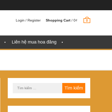
Login / Register
Shopping Cart
/
0
₫
0
Liên hệ mua hoa đăng
Tìm
kiếm
cho: