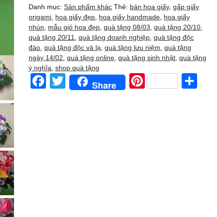
nghĩa
Danh mục:
Sản phẩm khác
Thẻ:
bán hoa giấy
,
gấp giấy
-
origami
,
hoa giấy đẹp
,
hoa giấy handmade
,
hoa giấy
giỏ
nhún
,
mẫu giỏ hoa đẹp
,
quà tặng 08/03
,
quà tặng 20/10
,
hoa
quà tặng 20/11
,
quà tặng doanh nghiệp
,
quà tặng độc
nghệ
đáo
,
quà tặng độc và lạ
,
quà tặng lưu niệm
,
quà tặng
thuật
ngày 14/02
,
quà tặng online
,
quà tặng sinh nhật
,
quà tặng
origami
ý nghĩa
,
shop quà tặng
handmade
F
T
Pi
S
Share
thủ
a
wi
nt
h
công
số
c
tt
er
ar
lượng
e
er
e
e
b
st
o
o
k