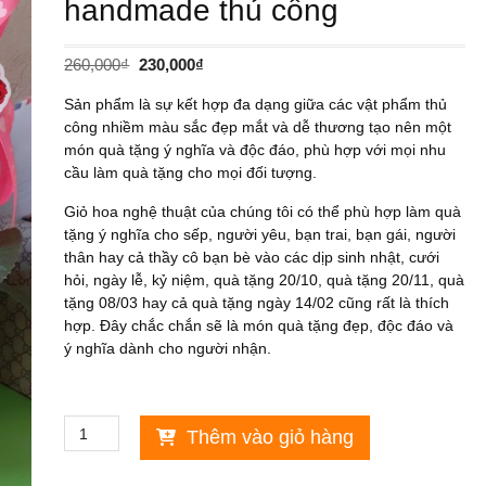
handmade thủ công
Giá
Giá
260,000
₫
230,000
₫
gốc
hiện
Sản phẩm là sự kết hợp đa dạng giữa các vật phẩm thủ
là:
tại
công nhiềm màu sắc đẹp mắt và dễ thương tạo nên một
260,000₫.
là:
món quà tặng ý nghĩa và độc đáo, phù hợp với mọi nhu
230,000₫.
cầu làm quà tặng cho mọi đối tượng.
Giỏ hoa nghệ thuật của chúng tôi có thể phù hợp làm quà
tặng ý nghĩa cho sếp, người yêu, bạn trai, bạn gái, người
thân hay cả thầy cô bạn bè vào các dịp sinh nhật, cưới
hỏi, ngày lễ, kỷ niệm, quà tặng 20/10, quà tặng 20/11, quà
tặng 08/03 hay cả quà tặng ngày 14/02 cũng rất là thích
hợp. Đây chắc chắn sẽ là món quà tặng đẹp, độc đáo và
ý nghĩa dành cho người nhận.
Quà
Thêm vào giỏ hàng
tặng
ý