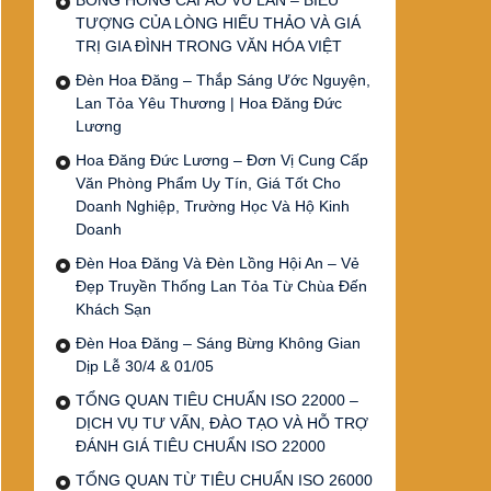
BÔNG HỒNG CÀI ÁO VU LAN – BIỂU
TƯỢNG CỦA LÒNG HIẾU THẢO VÀ GIÁ
TRỊ GIA ĐÌNH TRONG VĂN HÓA VIỆT
Đèn Hoa Đăng – Thắp Sáng Ước Nguyện,
Lan Tỏa Yêu Thương | Hoa Đăng Đức
Lương
Hoa Đăng Đức Lương – Đơn Vị Cung Cấp
Văn Phòng Phẩm Uy Tín, Giá Tốt Cho
Doanh Nghiệp, Trường Học Và Hộ Kinh
Doanh
Đèn Hoa Đăng Và Đèn Lồng Hội An – Vẻ
Đẹp Truyền Thống Lan Tỏa Từ Chùa Đến
Khách Sạn
Đèn Hoa Đăng – Sáng Bừng Không Gian
Dịp Lễ 30/4 & 01/05
TỔNG QUAN TIÊU CHUẨN ISO 22000 –
DỊCH VỤ TƯ VẤN, ĐÀO TẠO VÀ HỖ TRỢ
ĐÁNH GIÁ TIÊU CHUẨN ISO 22000
TỔNG QUAN TỪ TIÊU CHUẨN ISO 26000