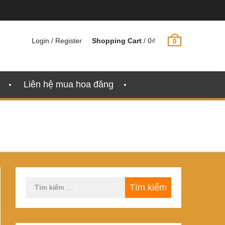
Login / Register
Shopping Cart
/
0
₫
0
Liên hệ mua hoa đăng
Tìm
kiếm
cho: