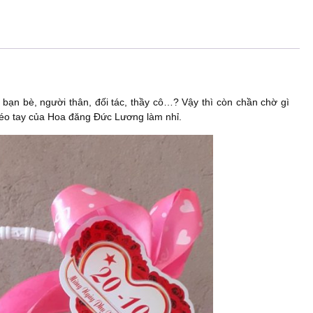
ạn bè, người thân, đối tác, thầy cô…? Vậy thì còn chần chờ gì
héo tay của Hoa đăng Đức Lương làm nhỉ.