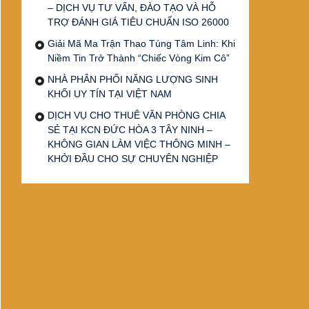
– DỊCH VỤ TƯ VẤN, ĐÀO TẠO VÀ HỖ
TRỢ ĐÁNH GIÁ TIÊU CHUẨN ISO 26000
Giải Mã Ma Trận Thao Túng Tâm Linh: Khi
Niềm Tin Trở Thành “Chiếc Vòng Kim Cô”
NHÀ PHÂN PHỐI NĂNG LƯỢNG SINH
KHỐI UY TÍN TẠI VIỆT NAM
DỊCH VỤ CHO THUÊ VĂN PHÒNG CHIA
SẺ TẠI KCN ĐỨC HÒA 3 TÂY NINH –
KHÔNG GIAN LÀM VIỆC THÔNG MINH –
KHỞI ĐẦU CHO SỰ CHUYÊN NGHIỆP