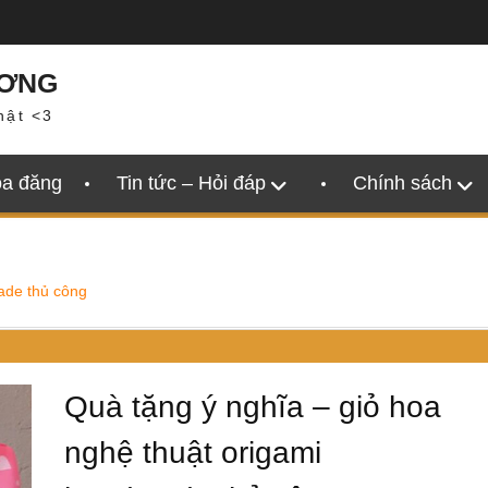
ƯƠNG
hật <3
oa đăng
Tin tức – Hỏi đáp
Chính sách
ade thủ công
Quà tặng ý nghĩa – giỏ hoa
nghệ thuật origami