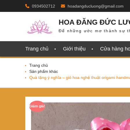
Skip
0934502712
hoadangducluong@gmail.com
to
content
HOA ĐĂNG ĐỨC L
Để những ước mơ thành sự t
Trang chủ
Giới thiệu
Cửa hàng h
Trang chủ
Sản phẩm khác
Quà tặng ý nghĩa – giỏ hoa nghệ thuật origami handm
Giảm giá!