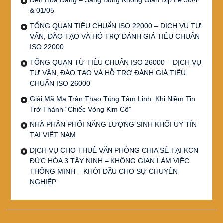
& 01/05
TỔNG QUAN TIÊU CHUẨN ISO 22000 – DỊCH VỤ TƯ
VẤN, ĐÀO TẠO VÀ HỖ TRỢ ĐÁNH GIÁ TIÊU CHUẨN
ISO 22000
TỔNG QUAN TỪ TIÊU CHUẨN ISO 26000 – DỊCH VỤ
TƯ VẤN, ĐÀO TẠO VÀ HỖ TRỢ ĐÁNH GIÁ TIÊU
CHUẨN ISO 26000
Giải Mã Ma Trận Thao Túng Tâm Linh: Khi Niềm Tin
Trở Thành “Chiếc Vòng Kim Cô”
NHÀ PHÂN PHỐI NĂNG LƯỢNG SINH KHỐI UY TÍN
TẠI VIỆT NAM
DỊCH VỤ CHO THUÊ VĂN PHÒNG CHIA SẺ TẠI KCN
ĐỨC HÒA 3 TÂY NINH – KHÔNG GIAN LÀM VIỆC
THÔNG MINH – KHỞI ĐẦU CHO SỰ CHUYÊN
NGHIỆP