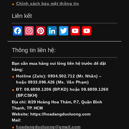
Chính sách bảo mật thông tin
Liên kết
F
In
Pi
Li
T
Y
Y
a
st
nt
n
wi
o
o
c
a
er
k
tt
u
u
Thông tin liên hệ:
e
gr
e
e
er
T
T
Bạn cần mua hàng vui lòng liên hệ trước để đặt
b
a
st
dI
u
u
hàng:
o
m
n
b
b
Hotline (Zalo): 0934.502.712 (Mr. Nhân) –
hoặc 0933.096.426 (Ms. Vân Phạm)
o
e
e
ĐT: 08.6859.1206 (BP.KD) hoặc 08.6859.1260
k
C
(BP.CSKH)
h
Địa chỉ: 8/29 Hoàng Hoa Thám, P.7, Quận Bình
Thạnh, TP. HCM
a
Website: https://hoadangducluong.com
Mail:
n
hoadangducluong@gmail.com