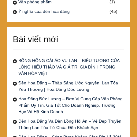
Văn phòng phẩm
(1)
Ý nghĩa của đèn hoa đăng
(45)
Bài viết mới
BÔNG HỒNG CÀI ÁO VU LAN – BIỂU TƯỢNG CỦA
LÒNG HIẾU THẢO VÀ GIÁ TRỊ GIA ĐÌNH TRONG
VĂN HÓA VIỆT
Đèn Hoa Đăng – Thắp Sáng Ước Nguyện, Lan Tỏa
Yêu Thương | Hoa Đăng Đức Lương
Hoa Đăng Đức Lương – Đơn Vị Cung Cấp Văn Phòng
Phẩm Uy Tín, Giá Tốt Cho Doanh Nghiệp, Trường
Học Và Hộ Kinh Doanh
Đèn Hoa Đăng Và Đèn Lồng Hội An – Vẻ Đẹp Truyền
Thống Lan Tỏa Từ Chùa Đến Khách Sạn
Đèn Hoa Đăng – Sáng Bừng Không Gian Dịp Lễ 30/4