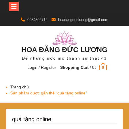
Skip
0934502712
hoadangducluong@gmail.com
to
content
HOA ĐĂNG ĐỨC LƯƠNG
Để những ước mơ thành sự thật <3
Login / Register
Shopping Cart
/
0
₫
0
Trang chủ
Sản phẩm được gắn thẻ “quà tặng online”
quà tặng online