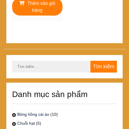
là:
tại
Thêm vào giỏ
260,000₫.
là:
hàng
230,000₫.
Tìm
kiếm
cho:
Danh mục sản phẩm
Bông hồng cài áo
(10)
Chuỗi hạt
(5)