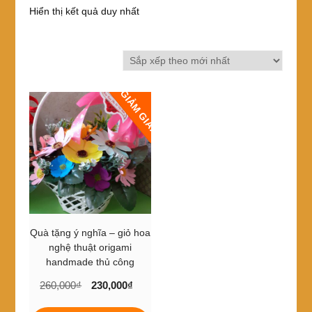
Hiển thị kết quả duy nhất
GIẢM GIÁ!
Quà tặng ý nghĩa – giỏ hoa
nghệ thuật origami
handmade thủ công
Giá
Giá
260,000
₫
230,000
₫
gốc
hiện