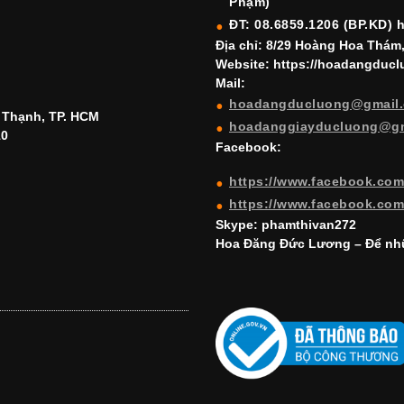
Phạm)
ĐT: 08.6859.1206 (BP.KD) 
Địa chỉ: 8/29 Hoàng Hoa Thám
Website: https://hoadangduc
Mail:
hoadangducluong@gmail
h Thạnh, TP. HCM
hoadanggiayducluong@g
10
Facebook:
https://www.facebook.co
https://www.facebook.co
Skype: phamthivan272
Hoa Đăng Đức Lương – Để nhữ