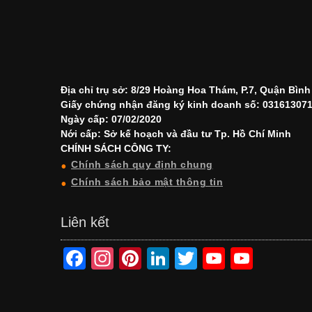
Địa chỉ trụ sở: 8/29 Hoàng Hoa Thám, P.7, Quận Bìn
Giấy chứng nhận đăng ký kinh doanh số: 03161307
Ngày cấp: 07/02/2020
Nới cấp: Sở kế hoạch và đầu tư Tp. Hồ Chí Minh
CHÍNH SÁCH CÔNG TY:
Chính sách quy định chung
Chính sách bảo mật thông tin
Liên kết
F
In
Pi
Li
T
Y
Y
a
st
nt
n
wi
o
o
c
a
er
k
tt
u
u