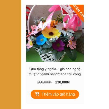
GIẢM GIÁ!
Quà tặng ý nghĩa – giỏ hoa nghệ
thuật origami handmade thủ công
Giá
Giá
260,000
₫
230,000
₫
gốc
hiện
là:
tại
Thêm vào giỏ hàng
260,000₫.
là:
230,000₫.