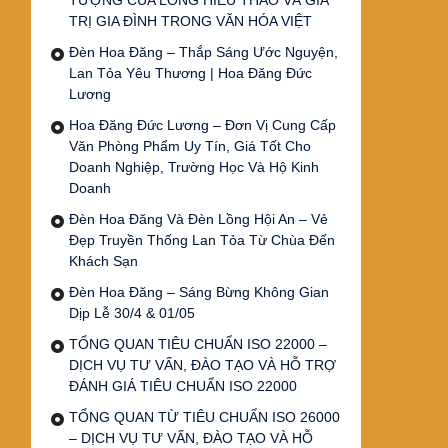
TƯỢNG CỦA LÒNG HIẾU THẢO VÀ GIÁ
TRỊ GIA ĐÌNH TRONG VĂN HÓA VIỆT
Đèn Hoa Đăng – Thắp Sáng Ước Nguyện,
Lan Tỏa Yêu Thương | Hoa Đăng Đức
Lương
Hoa Đăng Đức Lương – Đơn Vị Cung Cấp
Văn Phòng Phẩm Uy Tín, Giá Tốt Cho
Doanh Nghiệp, Trường Học Và Hộ Kinh
Doanh
Đèn Hoa Đăng Và Đèn Lồng Hội An – Vẻ
Đẹp Truyền Thống Lan Tỏa Từ Chùa Đến
Khách Sạn
Đèn Hoa Đăng – Sáng Bừng Không Gian
Dịp Lễ 30/4 & 01/05
TỔNG QUAN TIÊU CHUẨN ISO 22000 –
DỊCH VỤ TƯ VẤN, ĐÀO TẠO VÀ HỖ TRỢ
ĐÁNH GIÁ TIÊU CHUẨN ISO 22000
TỔNG QUAN TỪ TIÊU CHUẨN ISO 26000
– DỊCH VỤ TƯ VẤN, ĐÀO TẠO VÀ HỖ