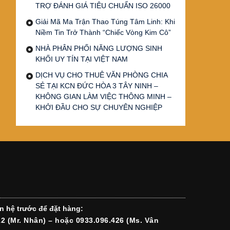
TRỢ ĐÁNH GIÁ TIÊU CHUẨN ISO 26000
Giải Mã Ma Trận Thao Túng Tâm Linh: Khi
Niềm Tin Trở Thành “Chiếc Vòng Kim Cô”
NHÀ PHÂN PHỐI NĂNG LƯỢNG SINH
KHỐI UY TÍN TẠI VIỆT NAM
DỊCH VỤ CHO THUÊ VĂN PHÒNG CHIA
SẺ TẠI KCN ĐỨC HÒA 3 TÂY NINH –
KHÔNG GIAN LÀM VIỆC THÔNG MINH –
KHỞI ĐẦU CHO SỰ CHUYÊN NGHIỆP
n hệ trước để đặt hàng:
12 (Mr. Nhân) – hoặc 0933.096.426 (Ms. Vân