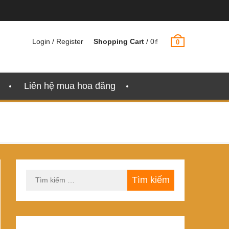
Login / Register
Shopping Cart
/
0
₫
0
Liên hệ mua hoa đăng
Tìm
kiếm
cho: