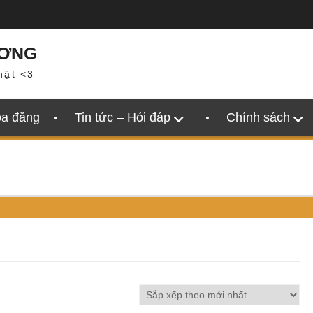
ƯƠNG
hật <3
oa đăng
Tin tức – Hỏi đáp
Chính sách