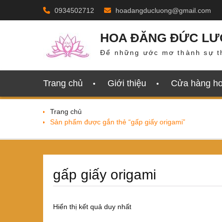
Skip
0934502712
hoadangducluong@gmail.com
to
content
HOA ĐĂNG ĐỨC L
Để những ước mơ thành sự t
Trang chủ
Giới thiệu
Cửa hàng h
Trang chủ
Sản phẩm được gắn thẻ “gấp giấy origami”
gấp giấy origami
Hiển thị kết quả duy nhất