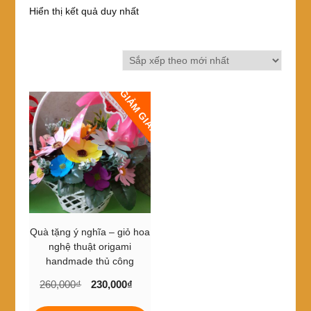
Hiển thị kết quả duy nhất
GIẢM GIÁ!
Quà tặng ý nghĩa – giỏ hoa
nghệ thuật origami
handmade thủ công
Giá
Giá
260,000
₫
230,000
₫
gốc
hiện