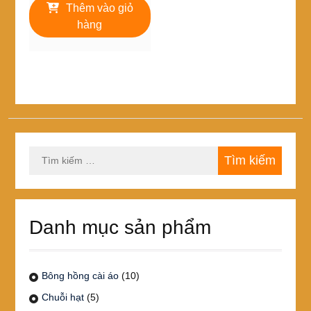
là:
tại
Thêm vào giỏ
260,000₫.
là:
hàng
230,000₫.
Tìm
kiếm
cho:
Danh mục sản phẩm
Bông hồng cài áo
(10)
Chuỗi hạt
(5)