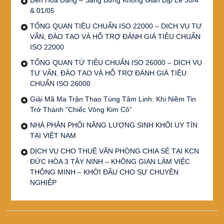
& 01/05
TỔNG QUAN TIÊU CHUẨN ISO 22000 – DỊCH VỤ TƯ
VẤN, ĐÀO TẠO VÀ HỖ TRỢ ĐÁNH GIÁ TIÊU CHUẨN
ISO 22000
TỔNG QUAN TỪ TIÊU CHUẨN ISO 26000 – DỊCH VỤ
TƯ VẤN, ĐÀO TẠO VÀ HỖ TRỢ ĐÁNH GIÁ TIÊU
CHUẨN ISO 26000
Giải Mã Ma Trận Thao Túng Tâm Linh: Khi Niềm Tin
Trở Thành “Chiếc Vòng Kim Cô”
NHÀ PHÂN PHỐI NĂNG LƯỢNG SINH KHỐI UY TÍN
TẠI VIỆT NAM
DỊCH VỤ CHO THUÊ VĂN PHÒNG CHIA SẺ TẠI KCN
ĐỨC HÒA 3 TÂY NINH – KHÔNG GIAN LÀM VIỆC
THÔNG MINH – KHỞI ĐẦU CHO SỰ CHUYÊN
NGHIỆP