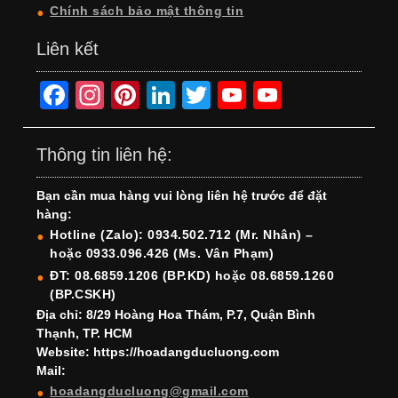
Chính sách bảo mật thông tin
Liên kết
F
In
Pi
Li
T
Y
Y
a
st
nt
n
wi
o
o
c
a
er
k
tt
u
u
Thông tin liên hệ:
e
gr
e
e
er
T
T
Bạn cần mua hàng vui lòng liên hệ trước để đặt
b
a
st
dI
u
u
hàng:
o
m
n
b
b
Hotline (Zalo): 0934.502.712 (Mr. Nhân) –
hoặc 0933.096.426 (Ms. Vân Phạm)
o
e
e
ĐT: 08.6859.1206 (BP.KD) hoặc 08.6859.1260
k
C
(BP.CSKH)
h
Địa chỉ: 8/29 Hoàng Hoa Thám, P.7, Quận Bình
Thạnh, TP. HCM
a
Website: https://hoadangducluong.com
Mail:
n
hoadangducluong@gmail.com