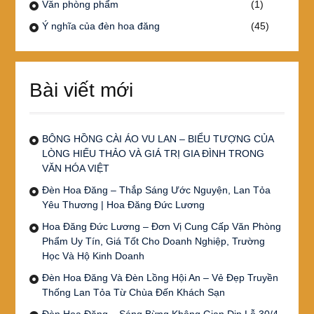
Văn phòng phẩm
(1)
Ý nghĩa của đèn hoa đăng
(45)
Bài viết mới
BÔNG HỒNG CÀI ÁO VU LAN – BIỂU TƯỢNG CỦA
LÒNG HIẾU THẢO VÀ GIÁ TRỊ GIA ĐÌNH TRONG
VĂN HÓA VIỆT
Đèn Hoa Đăng – Thắp Sáng Ước Nguyện, Lan Tỏa
Yêu Thương | Hoa Đăng Đức Lương
Hoa Đăng Đức Lương – Đơn Vị Cung Cấp Văn Phòng
Phẩm Uy Tín, Giá Tốt Cho Doanh Nghiệp, Trường
Học Và Hộ Kinh Doanh
Đèn Hoa Đăng Và Đèn Lồng Hội An – Vẻ Đẹp Truyền
Thống Lan Tỏa Từ Chùa Đến Khách Sạn
Đèn Hoa Đăng – Sáng Bừng Không Gian Dịp Lễ 30/4