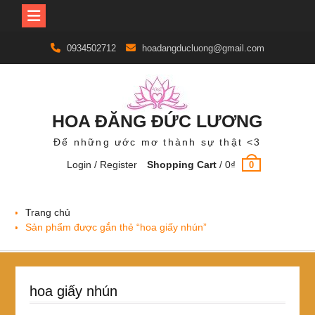
Skip
0934502712
hoadangducluong@gmail.com
to
content
HOA ĐĂNG ĐỨC LƯƠNG
Để những ước mơ thành sự thật <3
Login / Register
Shopping Cart
/
0
₫
0
Trang chủ
Sản phẩm được gắn thẻ “hoa giấy nhún”
hoa giấy nhún