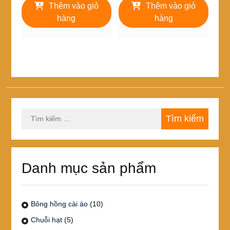
là:
tại
là:
tại
Thêm vào giỏ
Thêm vào giỏ
250,000₫.
là:
260,000₫.
là:
hàng
hàng
195,000₫.
230,000₫
Tìm
kiếm
cho:
Danh mục sản phẩm
Bông hồng cài áo
(10)
Chuỗi hạt
(5)