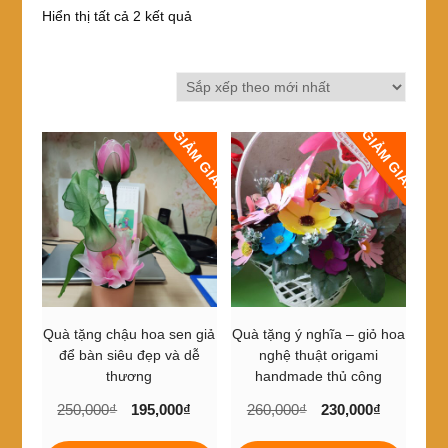
Đã
Hiển thị tất cả 2 kết quả
sắp
xếp
theo
mới
nhất
GIẢM GIÁ!
GIẢM GIÁ!
Quà tặng chậu hoa sen giả
Quà tặng ý nghĩa – giỏ hoa
để bàn siêu đẹp và dễ
nghệ thuật origami
thương
handmade thủ công
Giá
Giá
Giá
Giá
250,000
₫
195,000
₫
260,000
₫
230,000
₫
gốc
hiện
gốc
hiện