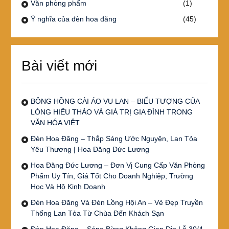
Văn phòng phẩm
(1)
Ý nghĩa của đèn hoa đăng
(45)
Bài viết mới
BÔNG HỒNG CÀI ÁO VU LAN – BIỂU TƯỢNG CỦA
LÒNG HIẾU THẢO VÀ GIÁ TRỊ GIA ĐÌNH TRONG
VĂN HÓA VIỆT
Đèn Hoa Đăng – Thắp Sáng Ước Nguyện, Lan Tỏa
Yêu Thương | Hoa Đăng Đức Lương
Hoa Đăng Đức Lương – Đơn Vị Cung Cấp Văn Phòng
Phẩm Uy Tín, Giá Tốt Cho Doanh Nghiệp, Trường
Học Và Hộ Kinh Doanh
Đèn Hoa Đăng Và Đèn Lồng Hội An – Vẻ Đẹp Truyền
Thống Lan Tỏa Từ Chùa Đến Khách Sạn
Đèn Hoa Đăng – Sáng Bừng Không Gian Dịp Lễ 30/4