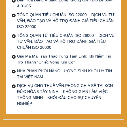
& 01/05
TỔNG QUAN TIÊU CHUẨN ISO 22000 – DỊCH VỤ TƯ
VẤN, ĐÀO TẠO VÀ HỖ TRỢ ĐÁNH GIÁ TIÊU CHUẨN
ISO 22000
TỔNG QUAN TỪ TIÊU CHUẨN ISO 26000 – DỊCH VỤ
TƯ VẤN, ĐÀO TẠO VÀ HỖ TRỢ ĐÁNH GIÁ TIÊU
CHUẨN ISO 26000
Giải Mã Ma Trận Thao Túng Tâm Linh: Khi Niềm Tin
Trở Thành “Chiếc Vòng Kim Cô”
NHÀ PHÂN PHỐI NĂNG LƯỢNG SINH KHỐI UY TÍN
TẠI VIỆT NAM
DỊCH VỤ CHO THUÊ VĂN PHÒNG CHIA SẺ TẠI KCN
ĐỨC HÒA 3 TÂY NINH – KHÔNG GIAN LÀM VIỆC
THÔNG MINH – KHỞI ĐẦU CHO SỰ CHUYÊN
NGHIỆP