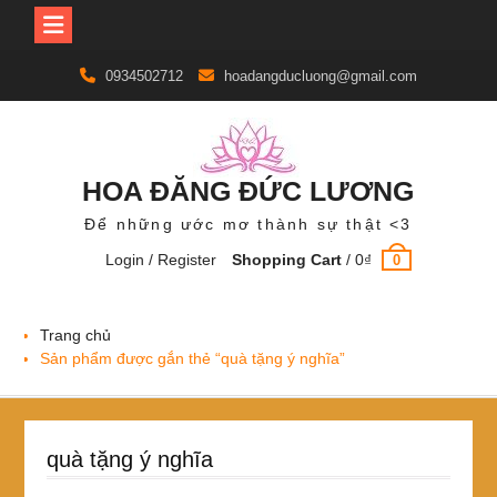
Skip
0934502712
hoadangducluong@gmail.com
to
content
HOA ĐĂNG ĐỨC LƯƠNG
Để những ước mơ thành sự thật <3
Login / Register
Shopping Cart
/
0
₫
0
Trang chủ
Sản phẩm được gắn thẻ “quà tặng ý nghĩa”
quà tặng ý nghĩa