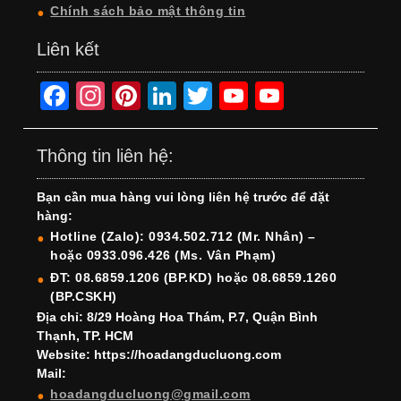
Chính sách bảo mật thông tin
Liên kết
F
In
Pi
Li
T
Y
Y
a
st
nt
n
wi
o
o
c
a
er
k
tt
u
u
Thông tin liên hệ:
e
gr
e
e
er
T
T
Bạn cần mua hàng vui lòng liên hệ trước để đặt
b
a
st
dI
u
u
hàng:
o
m
n
b
b
Hotline (Zalo): 0934.502.712 (Mr. Nhân) –
hoặc 0933.096.426 (Ms. Vân Phạm)
o
e
e
ĐT: 08.6859.1206 (BP.KD) hoặc 08.6859.1260
k
C
(BP.CSKH)
h
Địa chỉ: 8/29 Hoàng Hoa Thám, P.7, Quận Bình
Thạnh, TP. HCM
a
Website: https://hoadangducluong.com
Mail:
n
hoadangducluong@gmail.com