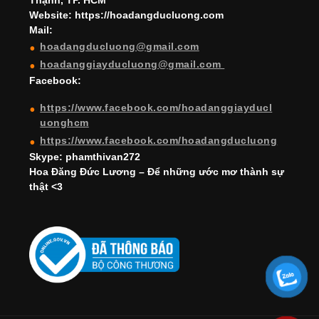
Thạnh, TP. HCM
a
Website: https://hoadangducluong.com
Mail:
n
hoadangducluong@gmail.com
n
hoadanggiayducluong@gmail.com
el
Facebook:
https://www.facebook.com/hoadanggiayducl
uonghcm
https://www.facebook.com/hoadangducluong
Skype: phamthivan272
Hoa Đăng Đức Lương – Để những ước mơ thành sự
thật <3