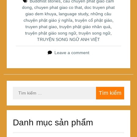
o
Buddhist stories
,
cau chuyen phat giao cam
dong
,
chuyen phat giao co that
,
doc truyen phat
o
giao dem khuya
,
language study
,
những câu
k
chuyện phật giáo ý nghĩa
,
truyện cổ phật giáo
,
truyen phat giao
,
truyện phật giáo nhân quả
,
truyện phật giáo song ngữ
,
truyện song ngữ
,
TRUYỆN SONG NGỮ ANH VIỆT
Leave a comment
Tìm
kiếm
cho:
Danh mục sản phẩm