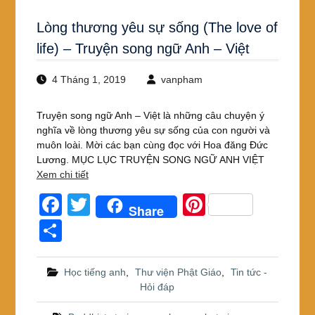
Lòng thương yêu sự sống (The love of
life) – Truyện song ngữ Anh – Việt
4 Tháng 1, 2019
vanpham
Truyện song ngữ Anh – Việt là những câu chuyện ý
nghĩa về lòng thương yêu sự sống của con người và
muôn loài. Mời các bạn cùng đọc với Hoa đăng Đức
Lương. MỤC LỤC TRUYỆN SONG NGỮ ANH VIỆT
Xem chi tiết
F
T
Pi
Share
a
wi
nt
S
c
tt
er
h
e
er
e
ar
Học tiếng anh
,
Thư viện Phật Giáo
,
Tin tức -
Hỏi đáp
b
st
e