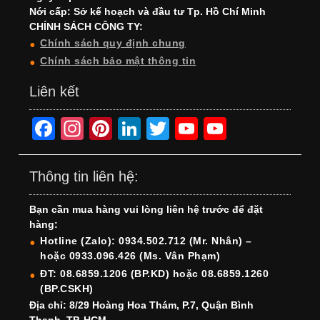
Nới cấp: Sở kế hoạch và đầu tư Tp. Hồ Chí Minh
CHÍNH SÁCH CÔNG TY:
Chính sách quy định chung
Chính sách bảo mật thông tin
Liên kết
F
In
Pi
Li
T
Y
Y
a
st
nt
n
wi
o
o
c
a
er
k
tt
u
u
Thông tin liên hệ:
e
gr
e
e
er
T
T
Bạn cần mua hàng vui lòng liên hệ trước để đặt
b
a
st
dI
u
u
hàng:
o
m
n
b
b
Hotline (Zalo): 0934.502.712 (Mr. Nhân) –
hoặc 0933.096.426 (Ms. Vân Phạm)
o
e
e
ĐT: 08.6859.1206 (BP.KD) hoặc 08.6859.1260
k
C
(BP.CSKH)
h
Địa chỉ: 8/29 Hoàng Hoa Thám, P.7, Quận Bình