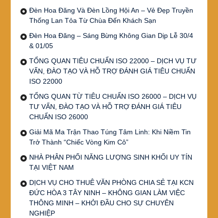
Đèn Hoa Đăng Và Đèn Lồng Hội An – Vẻ Đẹp Truyền
Thống Lan Tỏa Từ Chùa Đến Khách Sạn
Đèn Hoa Đăng – Sáng Bừng Không Gian Dịp Lễ 30/4
& 01/05
TỔNG QUAN TIÊU CHUẨN ISO 22000 – DỊCH VỤ TƯ
VẤN, ĐÀO TẠO VÀ HỖ TRỢ ĐÁNH GIÁ TIÊU CHUẨN
ISO 22000
TỔNG QUAN TỪ TIÊU CHUẨN ISO 26000 – DỊCH VỤ
TƯ VẤN, ĐÀO TẠO VÀ HỖ TRỢ ĐÁNH GIÁ TIÊU
CHUẨN ISO 26000
Giải Mã Ma Trận Thao Túng Tâm Linh: Khi Niềm Tin
Trở Thành “Chiếc Vòng Kim Cô”
NHÀ PHÂN PHỐI NĂNG LƯỢNG SINH KHỐI UY TÍN
TẠI VIỆT NAM
DỊCH VỤ CHO THUÊ VĂN PHÒNG CHIA SẺ TẠI KCN
ĐỨC HÒA 3 TÂY NINH – KHÔNG GIAN LÀM VIỆC
THÔNG MINH – KHỞI ĐẦU CHO SỰ CHUYÊN
NGHIỆP