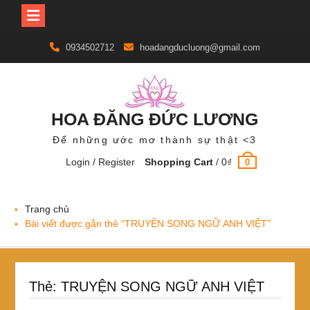
Skip
0934502712
hoadangducluong@gmail.com
to
content
HOA ĐĂNG ĐỨC LƯƠNG
Để những ước mơ thành sự thật <3
Login / Register
Shopping Cart
/
0
₫
0
Trang chủ
Bài viết được gắn thẻ “TRUYỆN SONG NGỮ ANH VIỆT”
Thẻ:
TRUYỆN SONG NGỮ ANH VIỆT