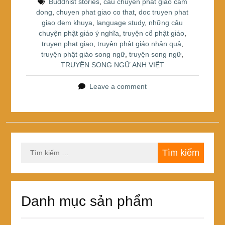
o
Buddhist stories
,
cau chuyen phat giao cam
dong
,
chuyen phat giao co that
,
doc truyen phat
o
giao dem khuya
,
language study
,
những câu
k
chuyện phật giáo ý nghĩa
,
truyện cổ phật giáo
,
truyen phat giao
,
truyện phật giáo nhân quả
,
truyện phật giáo song ngữ
,
truyện song ngữ
,
TRUYỆN SONG NGỮ ANH VIỆT
Leave a comment
Tìm
kiếm
cho:
Danh mục sản phẩm