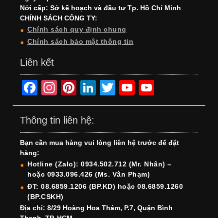
Nới cấp: Sở kế hoạch và đầu tư Tp. Hồ Chí Minh
CHÍNH SÁCH CÔNG TY:
Chính sách quy định chung
Chính sách bảo mật thông tin
Liên kết
F
In
Pi
Li
T
Y
Y
a
st
nt
n
wi
o
o
c
a
er
k
tt
u
u
Thông tin liên hệ:
e
gr
e
e
er
T
T
Bạn cần mua hàng vui lòng liên hệ trước để đặt
b
a
st
dI
u
u
hàng:
o
m
n
b
b
Hotline (Zalo): 0934.502.712 (Mr. Nhân) –
hoặc 0933.096.426 (Ms. Vân Phạm)
o
e
e
ĐT: 08.6859.1206 (BP.KD) hoặc 08.6859.1260
k
C
(BP.CSKH)
h
Địa chỉ: 8/29 Hoàng Hoa Thám, P.7, Quận Bình