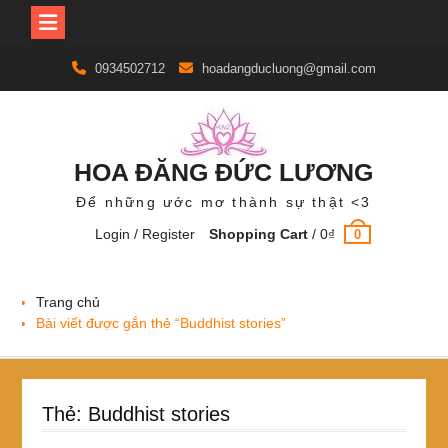
Skip
0934502712
hoadangducluong@gmail.com
to
content
HOA ĐĂNG ĐỨC LƯƠNG
Để những ước mơ thành sự thật <3
Login / Register
Shopping Cart
/
0
₫
0
Trang chủ
Bài viết được gắn thẻ “Buddhist stories”
Thẻ:
Buddhist stories