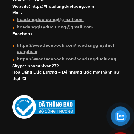
Thạnh, TP. HCM
a
Website: https://hoadangducluong.com
Mail:
n
hoadangducluong@gmail.com
n
hoadanggiayducluong@gmail.com
el
Facebook:
https://www.facebook.com/hoadanggiayducl
uonghcm
https://www.facebook.com/hoadangducluong
Skype: phamthivan272
Hoa Đăng Đức Lương – Để những ước mơ thành sự
thật <3