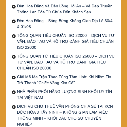
Đèn Hoa Đăng Và Đèn Lồng Hội An – Vẻ Đẹp Truyền
Thống Lan Tỏa Từ Chùa Đến Khách Sạn
Đèn Hoa Đăng – Sáng Bừng Không Gian Dịp Lễ 30/4
& 01/05
TỔNG QUAN TIÊU CHUẨN ISO 22000 – DỊCH VỤ TƯ
VẤN, ĐÀO TẠO VÀ HỖ TRỢ ĐÁNH GIÁ TIÊU CHUẨN
ISO 22000
TỔNG QUAN TỪ TIÊU CHUẨN ISO 26000 – DỊCH VỤ
TƯ VẤN, ĐÀO TẠO VÀ HỖ TRỢ ĐÁNH GIÁ TIÊU
CHUẨN ISO 26000
Giải Mã Ma Trận Thao Túng Tâm Linh: Khi Niềm Tin
Trở Thành “Chiếc Vòng Kim Cô”
NHÀ PHÂN PHỐI NĂNG LƯỢNG SINH KHỐI UY TÍN
TẠI VIỆT NAM
DỊCH VỤ CHO THUÊ VĂN PHÒNG CHIA SẺ TẠI KCN
ĐỨC HÒA 3 TÂY NINH – KHÔNG GIAN LÀM VIỆC
THÔNG MINH – KHỞI ĐẦU CHO SỰ CHUYÊN
NGHIỆP