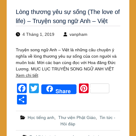
Lòng thương yêu sự sống (The love of
life) – Truyện song ngữ Anh – Việt
4 Tháng 1, 2019
vanpham
Truyện song ngữ Anh – Việt là những câu chuyện ý
nghĩa về lòng thương yêu sự sống của con người và
muôn loài. Mời các bạn cùng đọc với Hoa đăng Đức
Lương. MỤC LỤC TRUYỆN SONG NGỮ ANH VIỆT
Xem chi tiết
F
T
Pi
Share
a
wi
nt
S
c
tt
er
h
e
er
e
ar
Học tiếng anh
,
Thư viện Phật Giáo
,
Tin tức -
Hỏi đáp
b
st
e